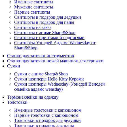
Именные свитшоты
Мужские свитшоты
Парные свитшоты
Свитшоты в подарок для дедушки
Свитшоты в подарок для папы
Свитшоты на заказ
Свитшоты с аниме Sharp&Shop
Свитшоты с принтами и надписями
Свитшоты Уэнсдей Аддамс Wednesday от
Sharp&Shop
Станки для заточки инструментов
Станки для заточки ножей машинок для стрижки
Сумки
Сумки с аниме Sharp&Shop
Сумки шопперы Hello Kitty Куроми
Сумки шопперы Wednesday (Уэнсдей Венсдей
семейка аддамс wensday)
Термонаклейки на одежду
Толстовки
Именные толстовки с капюшоном
Парные толстовки с капюшоном
Толстовки в подарок для дедушки
Толстовки в подарок для папы