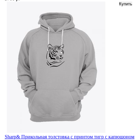
Sharp& Прикольная толстовка с принтом тигр с капюшоном