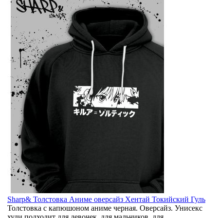
Sharp& Толстовка Аниме оверсайз Хентай Токийский Гуль
Толстовка с капюшоном аниме черная. Оверсайз. Унисекс
худи подходит для девочек, для мальчиков, для ..