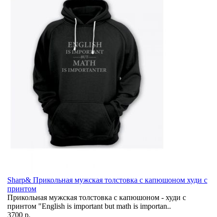
Sharp& Прикольная мужская толстовка с капюшоном худи с
принтом
Прикольная мужская толстовка с капюшоном - худи с
принтом "English is important but math is importan..
3700 р.