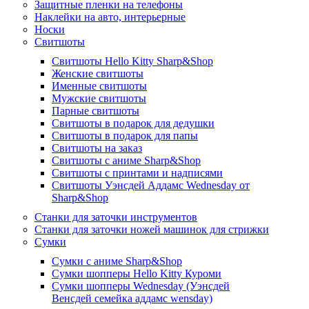
Защитные пленки на телефоны
Наклейки на авто, интерьерные
Носки
Свитшоты
Cвитшоты Hello Kitty Sharp&Shop
Женские свитшоты
Именные свитшоты
Мужские свитшоты
Парные свитшоты
Свитшоты в подарок для дедушки
Свитшоты в подарок для папы
Свитшоты на заказ
Свитшоты с аниме Sharp&Shop
Свитшоты с принтами и надписями
Свитшоты Уэнсдей Аддамс Wednesday от
Sharp&Shop
Станки для заточки инструментов
Станки для заточки ножей машинок для стрижки
Сумки
Сумки с аниме Sharp&Shop
Сумки шопперы Hello Kitty Куроми
Сумки шопперы Wednesday (Уэнсдей
Венсдей семейка аддамс wensday)