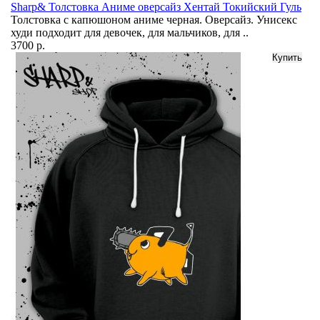
Sharp& Толстовка Аниме оверсайз Хентай Токийский Гуль
Толстовка с капюшоном аниме черная. Оверсайз. Унисекс
худи подходит для девочек, для мальчиков, для ..
3700 р.