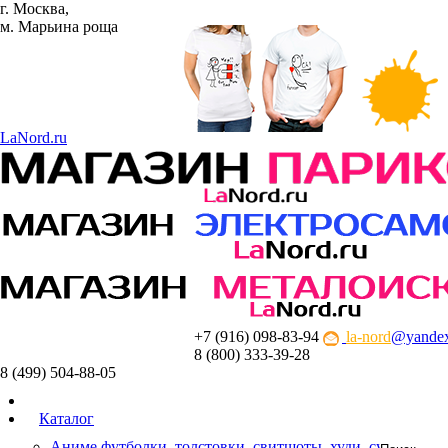
г. Москва,
м. Марьина роща
La
Nord.ru
+7 (916) 098-83-94
la-nord
@yandex
8 (800) 333-39-28
8 (499) 504-88-05
Каталог
Аниме футболки, толстовки, свитшоты, худи, сумки шо