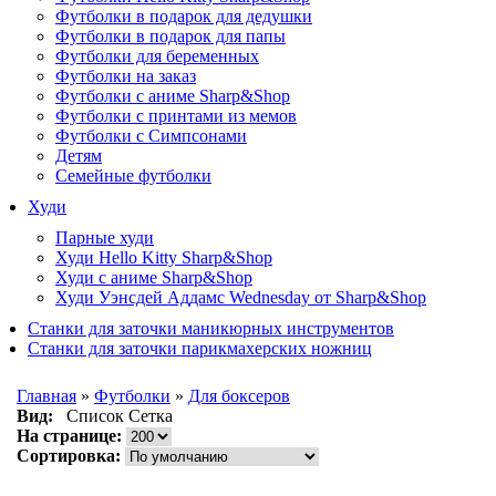
Футболки в подарок для дедушки
Футболки в подарок для папы
Футболки для беременных
Футболки на заказ
Футболки с аниме Sharp&Shop
Футболки с принтами из мемов
Футболки с Симпсонами
Детям
Семейные футболки
Худи
Парные худи
Худи Hello Kitty Sharp&Shop
Худи с аниме Sharp&Shop
Худи Уэнсдей Аддамс Wednesday от Sharp&Shop
Станки для заточки маникюрных инструментов
Станки для заточки парикмахерских ножниц
Главная
»
Футболки
»
Для боксеров
Вид:
Список
Сетка
На странице:
Сортировка: