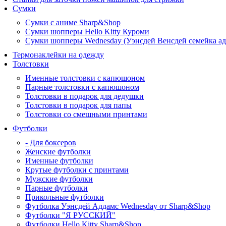
Сумки
Сумки с аниме Sharp&Shop
Сумки шопперы Hello Kitty Куроми
Сумки шопперы Wednesday (Уэнсдей Венсдей семейка ад
Термонаклейки на одежду
Толстовки
Именные толстовки с капюшоном
Парные толстовки с капюшоном
Толстовки в подарок для дедушки
Толстовки в подарок для папы
Толстовки со смешными принтами
Футболки
- Для боксеров
Женские футболки
Именные футболки
Крутые футболки с принтами
Мужские футболки
Парные футболки
Прикольные футболки
Футболка Уэнсдей Аддамс Wednesday от Sharp&Shop
Футболки "Я РУССКИЙ"
Футболки Hello Kitty Sharp&Shop