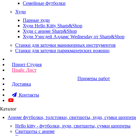
Семейные футболки
Худи
Парные худи
Худи Hello Kitty Sharp&Shop
Худи с аниме Sharp&Shop
Худи Уэнсдей Аддамс Wednesday от Sharp&Shop
Станки для заточки маникюрных инструментов
Станки для заточки парикмахерских ножниц
Принт Студия
Прайс Лист
Примеры работ
Доставка
Контакты
Каталог
Аниме футболки, толстовки, свитшоты, худи, сумки шоппер
Hello kitty - футболки, худи, свитшоты, сумки шопперы
Свитшоты с аниме