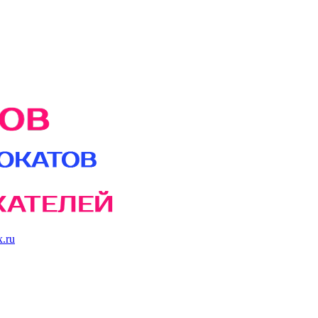
.ru
пперы