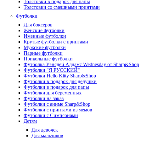
Толстовки в подарок для папы
Толстовки со смешными принтами
Футболки
Для боксеров
Женские футболки
Именные футболки
Крутые футболки с принтами
Мужские футболки
Парные футболки
Прикольные футболки
Футболка Уэнсдей Аддамс Wednesday от Sharp&Shop
Футболки "Я РУССКИЙ"
Футболки Hello Kitty Sharp&Shop
Футболки в подарок для дедушки
Футболки в подарок для папы
Футболки для беременных
Футболки на заказ
Футболки с аниме Sharp&Shop
Футболки с принтами из мемов
Футболки с Симпсонами
Детям
Для девочек
Для мальчиков