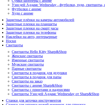
Сумки шопперы с аниме
Уэнсдей Аддамс Wednesday - футболки, худи, свитшоты,
Футболки с аниме
Худи с аниме
Защитные плёнки на камеры автомобилей
Защитные пленки на планшеты
Защитные пленки на смарт часы
Защитные пленки на телефоны
Наклейки на авто, интерьерные
Носки
Свитшоты
Cвитшоты Hello Kitty Sharp&Shop
Женские свитшоты
Именные свитшоты
Мужские свитшоты
Парные свитшоты
Свитшоты в подарок для дедушки
Свитшоты в подарок для папы
Свитшоты на заказ
Свитшоты с аниме Sharp&Shop
Свитшоты с принтами и надписями
Свитшоты Уэнсдей Аддамс Wednesday от Sharp&Shop
Станки для заточки инструментов
Станки для заточки ножей машинок для стрижки