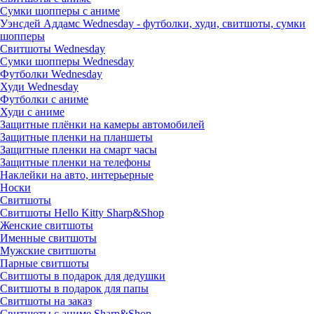
Сумки шопперы с аниме
Уэнсдей Аддамс Wednesday - футболки, худи, свитшоты, сумки
шопперы
Свитшоты Wednesday
Сумки шопперы Wednesday
Футболки Wednesday
Худи Wednesday
Футболки с аниме
Худи с аниме
Защитные плёнки на камеры автомобилей
Защитные пленки на планшеты
Защитные пленки на смарт часы
Защитные пленки на телефоны
Наклейки на авто, интерьерные
Носки
Свитшоты
Cвитшоты Hello Kitty Sharp&Shop
Женские свитшоты
Именные свитшоты
Мужские свитшоты
Парные свитшоты
Свитшоты в подарок для дедушки
Свитшоты в подарок для папы
Свитшоты на заказ
Свитшоты с аниме Sharp&Shop