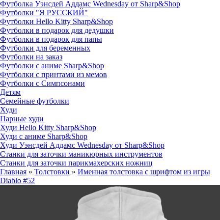
Футболка Уэнсдей Аддамс Wednesday от Sharp&Shop
Футболки "Я РУССКИЙ"
Футболки Hello Kitty Sharp&Shop
Футболки в подарок для дедушки
Футболки в подарок для папы
Футболки для беременных
Футболки на заказ
Футболки с аниме Sharp&Shop
Футболки с принтами из мемов
Футболки с Симпсонами
Детям
Семейные футболки
Худи
Парные худи
Худи Hello Kitty Sharp&Shop
Худи с аниме Sharp&Shop
Худи Уэнсдей Аддамс Wednesday от Sharp&Shop
Станки для заточки маникюрных инструментов
Станки для заточки парикмахерских ножниц
Главная
»
Толстовки
»
Именная толстовка с шрифтом из игры
Diablo #52