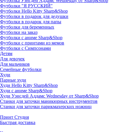
Футболка Уэнсдей Аддамс Wednesday от Sharp&Shop
Футболки "Я РУССКИЙ"
Футболки Hello Kitty Sharp&Shop
Футболки в подарок для дедушки
Футболки в подарок для папы
Футболки для беременных
Футболки на заказ
Футболки с аниме Sharp&Shop
Футболки с принтами из мемов
Футболки с Симпсонами
Детям
Для девочек
Для мальчиков
Семейные футболки
Худи
Парные худи
Худи Hello Kitty Sharp&Shop
Худи с аниме Sharp&Shop
Худи Уэнсдей Аддамс Wednesday от Sharp&Shop
Станки для заточки маникюрных инструментов
Станки для заточки парикмахерских ножниц
Принт Студия
Быстрая доставка