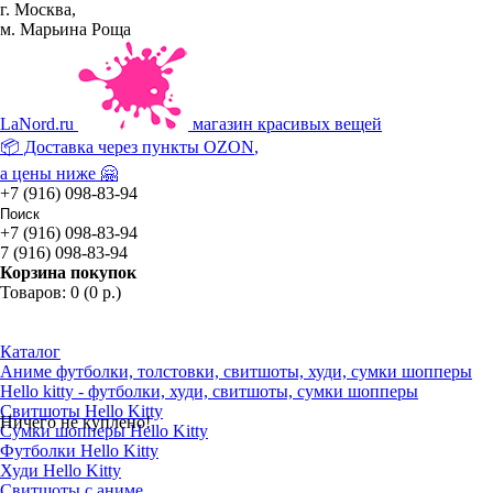
г. Москва,
м. Марьина Роща
La
Nord.ru
магазин красивых вещей
📦 Доставка через пункты
OZON
,
а цены ниже 🤗
+7 (916) 098-83-94
+7 (916) 098-83-94
7 (916) 098-83-94
Корзина покупок
Товаров: 0 (0 р.)
Каталог
Аниме футболки, толстовки, свитшоты, худи, сумки шопперы
Hello kitty - футболки, худи, свитшоты, сумки шопперы
Свитшоты Hello Kitty
Ничего не куплено!
Сумки шопперы Hello Kitty
Футболки Hello Kitty
Худи Hello Kitty
Свитшоты с аниме