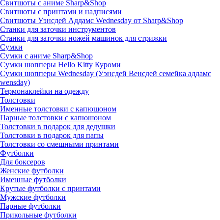
Свитшоты с аниме Sharp&Shop
Свитшоты с принтами и надписями
Свитшоты Уэнсдей Аддамс Wednesday от Sharp&Shop
Станки для заточки инструментов
Станки для заточки ножей машинок для стрижки
Сумки
Сумки с аниме Sharp&Shop
Сумки шопперы Hello Kitty Куроми
Сумки шопперы Wednesday (Уэнсдей Венсдей семейка аддамс
wensday)
Термонаклейки на одежду
Толстовки
Именные толстовки с капюшоном
Парные толстовки с капюшоном
Толстовки в подарок для дедушки
Толстовки в подарок для папы
Толстовки со смешными принтами
Футболки
Для боксеров
Женские футболки
Именные футболки
Крутые футболки с принтами
Мужские футболки
Парные футболки
Прикольные футболки