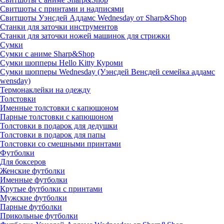
Свитшоты с принтами и надписями
Свитшоты Уэнсдей Аддамс Wednesday от Sharp&Shop
Станки для заточки инструментов
Станки для заточки ножей машинок для стрижки
Сумки
Сумки с аниме Sharp&Shop
Сумки шопперы Hello Kitty Куроми
Сумки шопперы Wednesday (Уэнсдей Венсдей семейка аддамс
wensday)
Термонаклейки на одежду
Толстовки
Именные толстовки с капюшоном
Парные толстовки с капюшоном
Толстовки в подарок для дедушки
Толстовки в подарок для папы
Толстовки со смешными принтами
Футболки
Для боксеров
Женские футболки
Именные футболки
Крутые футболки с принтами
Мужские футболки
Парные футболки
Прикольные футболки