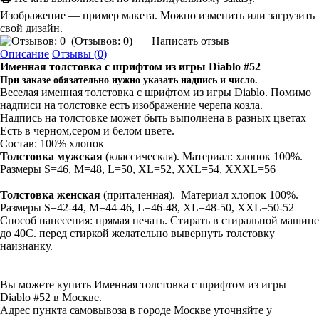
Изображение — пример макета. Можно изменить или загрузить
свой дизайн.
(
Отзывов: 0
)
|
Написать отзыв
Описание
Отзывы (0)
Именная толстовка
с шрифтом из игры Diablo #52
При заказе обязательно нужно указать надпись и число.
Веселая именная толстовка с шрифтом из игры Diablo. Помимо
надписи на толстовке есть изображение черепа козла.
Надпись на толстовке может быть выполнена в разных цветах
Есть в черном,сером и белом цвете.
Состав: 100% хлопок
Толстовка мужская
(классическая). Материал: хлопок 100%.
Размеры S=46, M=48, L=50, XL=52, XXL=54, XXXL=56
Толстовка
женская
(приталенная). Материал хлопок 100%.
Размеры S=42-44, M=44-46, L=46-48, XL=48-50, XXL=50-52
Способ нанесения: прямая печать. Стирать в стиральной машине
до 40С. перед стиркой желательно вывернуть толстовку
наизнанку.
Вы можете купить Именная толстовка с шрифтом из игры
Diablo #52 в Москве.
Адрес пункта самовывоза в городе Москве уточняйте у