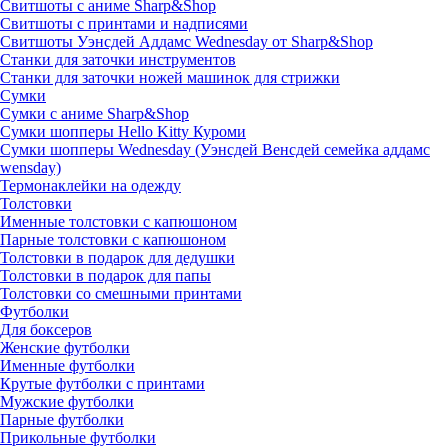
Свитшоты с аниме Sharp&Shop
Свитшоты с принтами и надписями
Свитшоты Уэнсдей Аддамс Wednesday от Sharp&Shop
Станки для заточки инструментов
Станки для заточки ножей машинок для стрижки
Сумки
Сумки с аниме Sharp&Shop
Сумки шопперы Hello Kitty Куроми
Сумки шопперы Wednesday (Уэнсдей Венсдей семейка аддамс
wensday)
Термонаклейки на одежду
Толстовки
Именные толстовки с капюшоном
Парные толстовки с капюшоном
Толстовки в подарок для дедушки
Толстовки в подарок для папы
Толстовки со смешными принтами
Футболки
Для боксеров
Женские футболки
Именные футболки
Крутые футболки с принтами
Мужские футболки
Парные футболки
Прикольные футболки