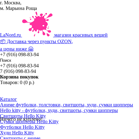
г. Москва,
м. Марьина Роща
La
Nord.ru
магазин красивых вещей
📦 Доставка через пункты
OZON
,
а цены ниже 🤗
+7 (916) 098-83-94
+7 (916) 098-83-94
7 (916) 098-83-94
Корзина покупок
Товаров: 0 (0 р.)
Каталог
Аниме футболки, толстовки, свитшоты, худи, сумки шопперы
Hello kitty - футболки, худи, свитшоты, сумки шопперы
Свитшоты Hello Kitty
Ничего не куплено!
Сумки шопперы Hello Kitty
Футболки Hello Kitty
Худи Hello Kitty
Свитшоты с аниме