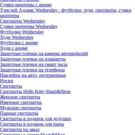
Сумки шопперы с аниме
Уэнсдей Аддамс Wednesday - футболки, худи, свитшоты, сумки
шопперы
Свитшоты Wednesday
Сумки шопперы Wednesday
Футболки Wednesday
Худи Wednesday
Футболки с аниме
Худи с аниме
Защитные плёнки на камеры автомобилей
Защитные пленки на планшеты
Защитные пленки на смарт часы
Защитные пленки на телефоны
Наклейки на авто, интерьерные
Носки
Свитшоты
Cвитшоты Hello Kitty Sharp&Shop
Женские свитшоты
Именные свитшоты
Мужские свитшоты
Парные свитшоты
Свитшоты в подарок для дедушки
Свитшоты в подарок для папы
Свитшоты на заказ
Свитшоты с аниме Sharp&Shop