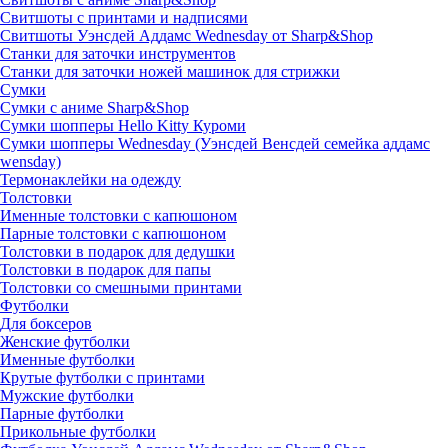
Свитшоты с принтами и надписями
Свитшоты Уэнсдей Аддамс Wednesday от Sharp&Shop
Станки для заточки инструментов
Станки для заточки ножей машинок для стрижки
Сумки
Сумки с аниме Sharp&Shop
Сумки шопперы Hello Kitty Куроми
Сумки шопперы Wednesday (Уэнсдей Венсдей семейка аддамс
wensday)
Термонаклейки на одежду
Толстовки
Именные толстовки с капюшоном
Парные толстовки с капюшоном
Толстовки в подарок для дедушки
Толстовки в подарок для папы
Толстовки со смешными принтами
Футболки
Для боксеров
Женские футболки
Именные футболки
Крутые футболки с принтами
Мужские футболки
Парные футболки
Прикольные футболки