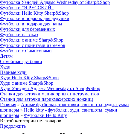
Футболка Уэнсдей Аддамс Wednesday от Sharp&Shop
Футболки "Я РУССКИЙ"
Футболки Hello Kitty Sharp&Shop
Футболки в подарок для дедушки
Футболки в подарок для папы
Футболки для беременных
Футболки на заказ
Футболки с аниме Sharp&Shop
Футболки с принтами из мемов
Футболки с Симпсонами
Детям
Семейные футболки
Худи
Парные худи
Худи Hello Kitty Sharp&Shop
Худи с аниме Sharp&Shop
Худи Уэнсдей Аддамс Wednesday от Sharp&Shop
Станки для заточки маникюрных инструментов
Станки для заточки парикмахерских ножниц
Главная
»
Аниме футболки, толстовки, свитшоты, худи, сумки
шопперы
»
Hello kitty - футболки, худи, свитшоты, сумки
шопперы
»
Футболки Hello Kitty
В этой категории нет товаров.
Продолжить