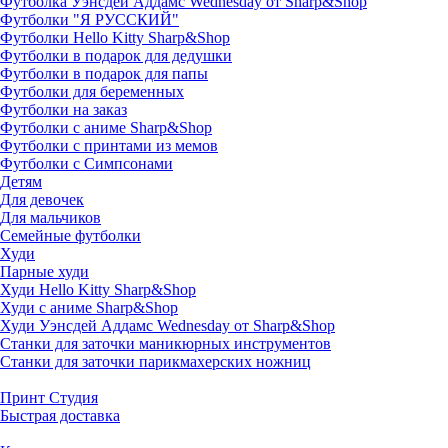
Футболка Уэнсдей Аддамс Wednesday от Sharp&Shop
Футболки "Я РУССКИЙ"
Футболки Hello Kitty Sharp&Shop
Футболки в подарок для дедушки
Футболки в подарок для папы
Футболки для беременных
Футболки на заказ
Футболки с аниме Sharp&Shop
Футболки с принтами из мемов
Футболки с Симпсонами
Детям
Для девочек
Для мальчиков
Семейные футболки
Худи
Парные худи
Худи Hello Kitty Sharp&Shop
Худи с аниме Sharp&Shop
Худи Уэнсдей Аддамс Wednesday от Sharp&Shop
Станки для заточки маникюрных инструментов
Станки для заточки парикмахерских ножниц
Принт Студия
Быстрая доставка