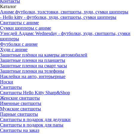
Контакты
Каталог
Аниме футболки, толстовки, свитшоты, худи, сумки шопперы
- Hello kitty - футболки, худи, свитшоты, сумки шопперы
Свитшоты с аниме
Сумки шопперы с аниме
Уэнсдей Аддамс Wednesday - футболки, худи, свитшоты, сумки
шопперы
Футболки с аниме
Худи с аниме
Защитные плёнки на камеры автомобилей
Защитные пленки на планшеты
Защитные пленки на смарт часы
Защитные пленки на телефоны
Наклейки на авто, интерьерные
Носки
Свитшоты
Cвитшоты Hello Kitty Sharp&Shop
Женские свитшоты
Именные свитшоты
Мужские свитшоты
Парные свитшоты
Свитшоты в подарок для дедушки
Свитшоты в подарок для папы
Свитшоты на заказ