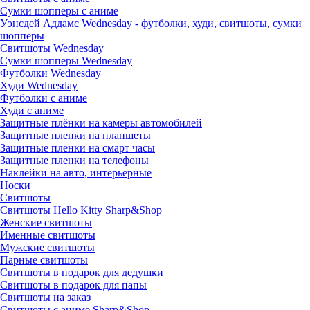
Сумки шопперы с аниме
Уэнсдей Аддамс Wednesday - футболки, худи, свитшоты, сумки
шопперы
Свитшоты Wednesday
Сумки шопперы Wednesday
Футболки Wednesday
Худи Wednesday
Футболки с аниме
Худи с аниме
Защитные плёнки на камеры автомобилей
Защитные пленки на планшеты
Защитные пленки на смарт часы
Защитные пленки на телефоны
Наклейки на авто, интерьерные
Носки
Свитшоты
Cвитшоты Hello Kitty Sharp&Shop
Женские свитшоты
Именные свитшоты
Мужские свитшоты
Парные свитшоты
Свитшоты в подарок для дедушки
Свитшоты в подарок для папы
Свитшоты на заказ
Свитшоты с аниме Sharp&Shop