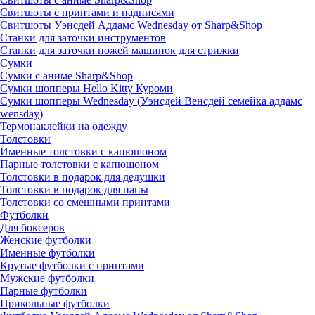
Свитшоты с принтами и надписями
Свитшоты Уэнсдей Аддамс Wednesday от Sharp&Shop
Станки для заточки инструментов
Станки для заточки ножей машинок для стрижки
Сумки
Сумки с аниме Sharp&Shop
Сумки шопперы Hello Kitty Куроми
Сумки шопперы Wednesday (Уэнсдей Венсдей семейка аддамс
wensday)
Термонаклейки на одежду
Толстовки
Именные толстовки с капюшоном
Парные толстовки с капюшоном
Толстовки в подарок для дедушки
Толстовки в подарок для папы
Толстовки со смешными принтами
Футболки
Для боксеров
Женские футболки
Именные футболки
Крутые футболки с принтами
Мужские футболки
Парные футболки
Прикольные футболки