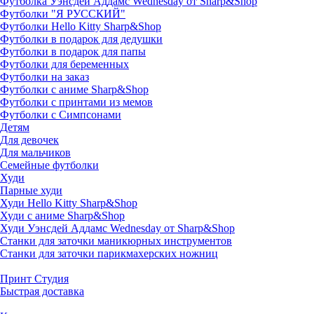
Футболка Уэнсдей Аддамс Wednesday от Sharp&Shop
Футболки "Я РУССКИЙ"
Футболки Hello Kitty Sharp&Shop
Футболки в подарок для дедушки
Футболки в подарок для папы
Футболки для беременных
Футболки на заказ
Футболки с аниме Sharp&Shop
Футболки с принтами из мемов
Футболки с Симпсонами
Детям
Для девочек
Для мальчиков
Семейные футболки
Худи
Парные худи
Худи Hello Kitty Sharp&Shop
Худи с аниме Sharp&Shop
Худи Уэнсдей Аддамс Wednesday от Sharp&Shop
Станки для заточки маникюрных инструментов
Станки для заточки парикмахерских ножниц
Принт Студия
Быстрая доставка