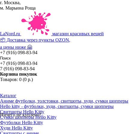
г. Москва,
м. Марьина Роща
La
Nord.ru
магазин красивых вещей
📦 Доставка через пункты
OZON
,
а цены ниже 🤗
+7 (916) 098-83-94
+7 (916) 098-83-94
7 (916) 098-83-94
Корзина покупок
Товаров: 0 (0 р.)
Каталог
Аниме футболки, толстовки, свитшоты, худи, сумки шопперы
Hello kitty - футболки, худи, свитшоты, сумки шопперы
Свитшоты Hello Kitty
Ничего не куплено!
Сумки шопперы Hello Kitty
Футболки Hello Kitty
Худи Hello Kitty
Свитшоты с аниме