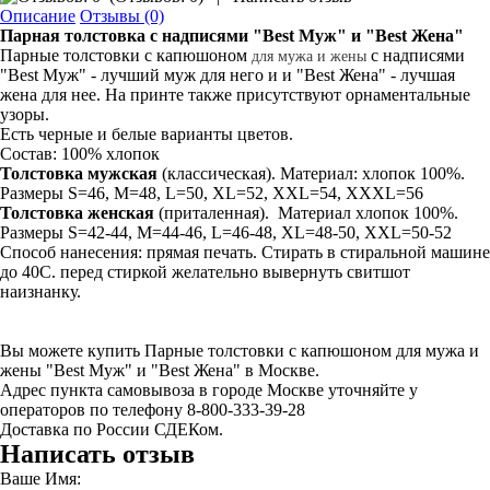
Описание
Отзывы (0)
Парная толстовка
с надписями "Best Муж" и "Best Жена"
Парные толстовки с капюшоном
с надписями
для мужа и жены
"Best Муж" - лучший муж для него и и "Best Жена" - лучшая
жена для нее. На принте также присутствуют орнаментальные
узоры.
Есть черные и белые варианты цветов.
Состав: 100% хлопок
Толстовка мужская
(классическая). Материал: хлопок 100%.
Размеры S=46, M=48, L=50, XL=52, XXL=54, XXXL=56
Толстовка
женская
(приталенная). Материал хлопок 100%.
Размеры S=42-44, M=44-46, L=46-48, XL=48-50, XXL=50-52
Способ нанесения: прямая печать. Стирать в стиральной машине
до 40С. перед стиркой желательно вывернуть свитшот
наизнанку.
Вы можете купить Парные толстовки с капюшоном для мужа и
жены "Best Муж" и "Best Жена" в Москве.
Адрес пункта самовывоза в городе Москве уточняйте у
операторов по телефону 8-800-333-39-28
Доставка по России СДЕКом.
Написать отзыв
Ваше Имя: