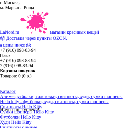
г. Москва,
м. Марьина Роща
La
Nord.ru
магазин красивых вещей
📦 Доставка через пункты
OZON
,
а цены ниже 🤗
+7 (916) 098-83-94
+7 (916) 098-83-94
7 (916) 098-83-94
Корзина покупок
Товаров: 0 (0 р.)
Каталог
Аниме футболки, толстовки, свитшоты, худи, сумки шопперы
Hello kitty - футболки, худи, свитшоты, сумки шопперы
Свитшоты Hello Kitty
Ничего не куплено!
Сумки шопперы Hello Kitty
Футболки Hello Kitty
Худи Hello Kitty
Свитшоты с аниме