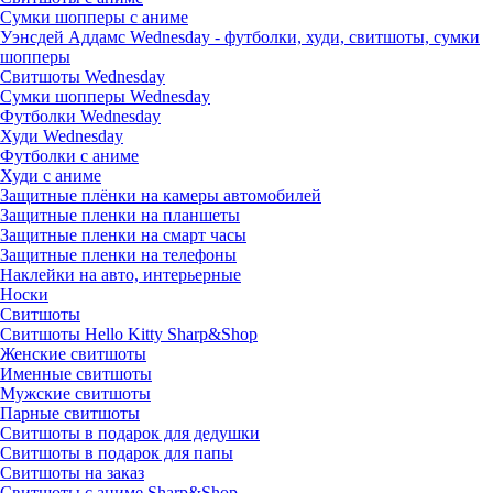
Сумки шопперы с аниме
Уэнсдей Аддамс Wednesday - футболки, худи, свитшоты, сумки
шопперы
Свитшоты Wednesday
Сумки шопперы Wednesday
Футболки Wednesday
Худи Wednesday
Футболки с аниме
Худи с аниме
Защитные плёнки на камеры автомобилей
Защитные пленки на планшеты
Защитные пленки на смарт часы
Защитные пленки на телефоны
Наклейки на авто, интерьерные
Носки
Свитшоты
Cвитшоты Hello Kitty Sharp&Shop
Женские свитшоты
Именные свитшоты
Мужские свитшоты
Парные свитшоты
Свитшоты в подарок для дедушки
Свитшоты в подарок для папы
Свитшоты на заказ
Свитшоты с аниме Sharp&Shop