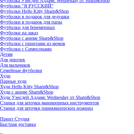
Футболка Уэнсдей Аддамс Wednesday от Sharp&Shop
Футболки "Я РУССКИЙ"
Футболки Hello Kitty Sharp&Shop
Футболки в подарок для дедушки
Футболки в подарок для папы
Футболки для беременных
Футболки на заказ
Футболки с аниме Sharp&Shop
Футболки с принтами из мемов
Футболки с Симпсонами
Детям
Для девочек
Для мальчиков
Семейные футболки
Худи
Парные худи
Худи Hello Kitty Sharp&Shop
Худи с аниме Sharp&Shop
Худи Уэнсдей Аддамс Wednesday от Sharp&Shop
Станки для заточки маникюрных инструментов
Станки для заточки парикмахерских ножниц
Принт Студия
Быстрая доставка