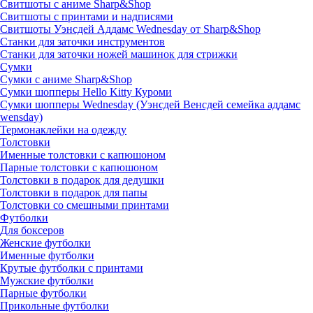
Свитшоты с аниме Sharp&Shop
Свитшоты с принтами и надписями
Свитшоты Уэнсдей Аддамс Wednesday от Sharp&Shop
Станки для заточки инструментов
Станки для заточки ножей машинок для стрижки
Сумки
Сумки с аниме Sharp&Shop
Сумки шопперы Hello Kitty Куроми
Сумки шопперы Wednesday (Уэнсдей Венсдей семейка аддамс
wensday)
Термонаклейки на одежду
Толстовки
Именные толстовки с капюшоном
Парные толстовки с капюшоном
Толстовки в подарок для дедушки
Толстовки в подарок для папы
Толстовки со смешными принтами
Футболки
Для боксеров
Женские футболки
Именные футболки
Крутые футболки с принтами
Мужские футболки
Парные футболки
Прикольные футболки