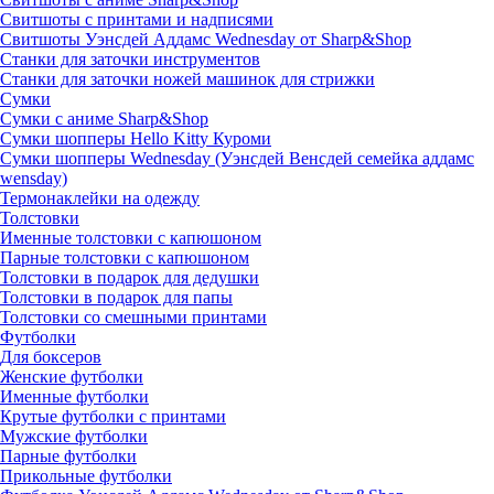
Свитшоты с принтами и надписями
Свитшоты Уэнсдей Аддамс Wednesday от Sharp&Shop
Станки для заточки инструментов
Станки для заточки ножей машинок для стрижки
Сумки
Сумки с аниме Sharp&Shop
Сумки шопперы Hello Kitty Куроми
Сумки шопперы Wednesday (Уэнсдей Венсдей семейка аддамс
wensday)
Термонаклейки на одежду
Толстовки
Именные толстовки с капюшоном
Парные толстовки с капюшоном
Толстовки в подарок для дедушки
Толстовки в подарок для папы
Толстовки со смешными принтами
Футболки
Для боксеров
Женские футболки
Именные футболки
Крутые футболки с принтами
Мужские футболки
Парные футболки
Прикольные футболки