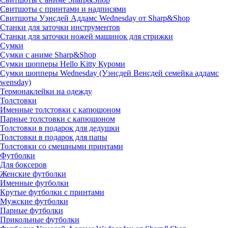
Свитшоты с принтами и надписями
Свитшоты Уэнсдей Аддамс Wednesday от Sharp&Shop
Станки для заточки инструментов
Станки для заточки ножей машинок для стрижки
Сумки
Сумки с аниме Sharp&Shop
Сумки шопперы Hello Kitty Куроми
Сумки шопперы Wednesday (Уэнсдей Венсдей семейка аддамс
wensday)
Термонаклейки на одежду
Толстовки
Именные толстовки с капюшоном
Парные толстовки с капюшоном
Толстовки в подарок для дедушки
Толстовки в подарок для папы
Толстовки со смешными принтами
Футболки
Для боксеров
Женские футболки
Именные футболки
Крутые футболки с принтами
Мужские футболки
Парные футболки
Прикольные футболки