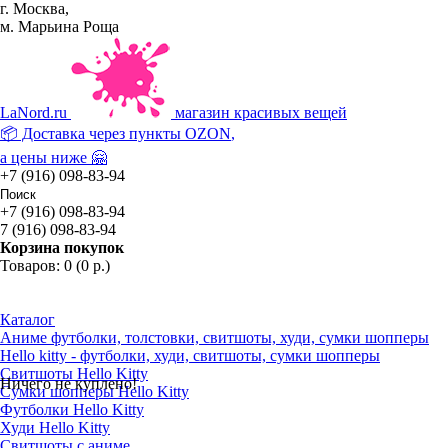
г. Москва,
м. Марьина Роща
La
Nord.ru
магазин красивых вещей
📦 Доставка через пункты
OZON
,
а цены ниже 🤗
+7 (916) 098-83-94
+7 (916) 098-83-94
7 (916) 098-83-94
Корзина покупок
Товаров: 0 (0 р.)
Каталог
Аниме футболки, толстовки, свитшоты, худи, сумки шопперы
Hello kitty - футболки, худи, свитшоты, сумки шопперы
Свитшоты Hello Kitty
Ничего не куплено!
Сумки шопперы Hello Kitty
Футболки Hello Kitty
Худи Hello Kitty
Свитшоты с аниме