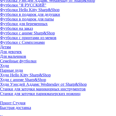
Футболка Уэнсдей Аддамс Wednesday от Sharp&Shop
Футболки "Я РУССКИЙ"
Футболки Hello Kitty Sharp&Shop
Футболки в подарок для дедушки
Футболки в подарок для папы
Футболки для беременных
Футболки на заказ
Футболки с аниме Sharp&Shop
Футболки с принтами из мемов
Футболки с Симпсонами
Детям
Для девочек
Для мальчиков
Семейные футболки
Худи
Парные худи
Худи Hello Kitty Sharp&Shop
Худи с аниме Sharp&Shop
Худи Уэнсдей Аддамс Wednesday от Sharp&Shop
Станки для заточки маникюрных инструментов
Станки для заточки парикмахерских ножниц
Принт Студия
Быстрая доставка