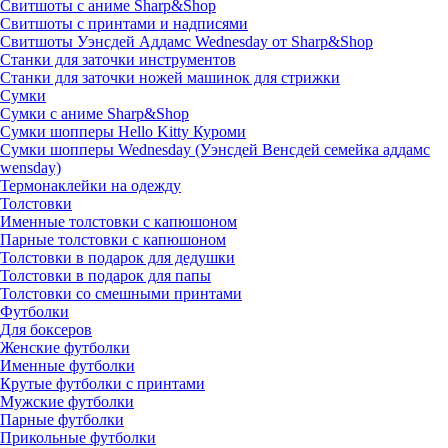
Свитшоты с аниме Sharp&Shop
Свитшоты с принтами и надписями
Свитшоты Уэнсдей Аддамс Wednesday от Sharp&Shop
Станки для заточки инструментов
Станки для заточки ножей машинок для стрижки
Сумки
Сумки с аниме Sharp&Shop
Сумки шопперы Hello Kitty Куроми
Сумки шопперы Wednesday (Уэнсдей Венсдей семейка аддамс
wensday)
Термонаклейки на одежду
Толстовки
Именные толстовки с капюшоном
Парные толстовки с капюшоном
Толстовки в подарок для дедушки
Толстовки в подарок для папы
Толстовки со смешными принтами
Футболки
Для боксеров
Женские футболки
Именные футболки
Крутые футболки с принтами
Мужские футболки
Парные футболки
Прикольные футболки