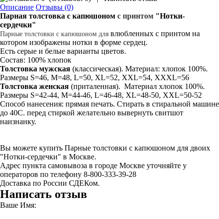
Описание
Отзывы (0)
Парная толстовка с капюшоном
с
принтом
"Нотки-
сердечки"
влюбленных с принтом на
Парные толстовки с капюшоном
для
котором изображены нотки в форме сердец.
Есть серые и белые варианты цветов.
Состав: 100% хлопок
Толстовка мужская
(классическая). Материал: хлопок 100%.
Размеры S=46, M=48, L=50, XL=52, XXL=54, XXXL=56
Толстовка
женская
(приталенная). Материал хлопок 100%.
Размеры S=42-44, M=44-46, L=46-48, XL=48-50, XXL=50-52
Способ нанесения: прямая печать. Стирать в стиральной машине
до 40С. перед стиркой желательно вывернуть свитшот
наизнанку.
Вы можете купить Парные толстовки с капюшоном для двоих
"Нотки-сердечки" в Москве.
Адрес пункта самовывоза в городе Москве уточняйте у
операторов по телефону 8-800-333-39-28
Доставка по России СДЕКом.
Написать отзыв
Ваше Имя: