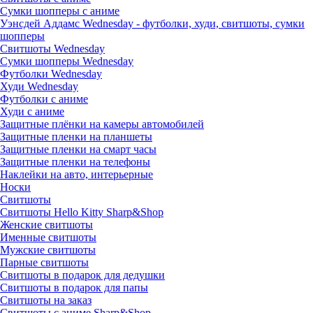
Сумки шопперы с аниме
Уэнсдей Аддамс Wednesday - футболки, худи, свитшоты, сумки
шопперы
Свитшоты Wednesday
Сумки шопперы Wednesday
Футболки Wednesday
Худи Wednesday
Футболки с аниме
Худи с аниме
Защитные плёнки на камеры автомобилей
Защитные пленки на планшеты
Защитные пленки на смарт часы
Защитные пленки на телефоны
Наклейки на авто, интерьерные
Носки
Свитшоты
Cвитшоты Hello Kitty Sharp&Shop
Женские свитшоты
Именные свитшоты
Мужские свитшоты
Парные свитшоты
Свитшоты в подарок для дедушки
Свитшоты в подарок для папы
Свитшоты на заказ
Свитшоты с аниме Sharp&Shop