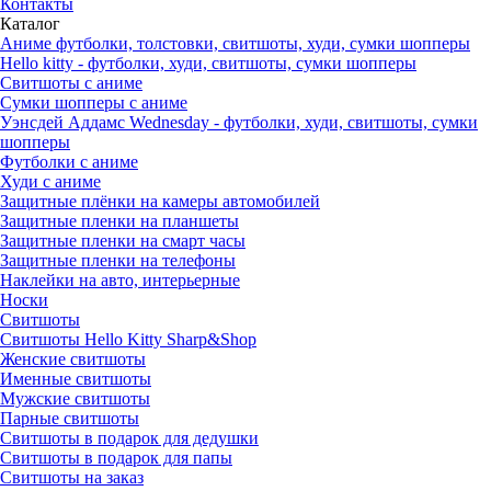
Контакты
Каталог
Аниме футболки, толстовки, свитшоты, худи, сумки шопперы
Hello kitty - футболки, худи, свитшоты, сумки шопперы
Свитшоты с аниме
Сумки шопперы с аниме
Уэнсдей Аддамс Wednesday - футболки, худи, свитшоты, сумки
шопперы
Футболки с аниме
Худи с аниме
Защитные плёнки на камеры автомобилей
Защитные пленки на планшеты
Защитные пленки на смарт часы
Защитные пленки на телефоны
Наклейки на авто, интерьерные
Носки
Свитшоты
Cвитшоты Hello Kitty Sharp&Shop
Женские свитшоты
Именные свитшоты
Мужские свитшоты
Парные свитшоты
Свитшоты в подарок для дедушки
Свитшоты в подарок для папы
Свитшоты на заказ