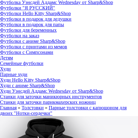
Футболка Уэнсдей Аддамс Wednesday от Sharp&Shop
Футболки "Я РУССКИЙ"
Футболки Hello Kitty Sharp&Shop
Футболки в подарок для дедушки
Футболки в подарок для папы
Футболки для беременных
Футболки на заказ
Футболки с аниме Sharp&Shop
Футболки с принтами из мемов
Футболки с Симпсонами
Детям
Семейные футболки
Худи
Парные худи
Худи Hello Kitty Sharp&Shop
Худи с аниме Sharp&Shop
Худи Уэнсдей Аддамс Wednesday от Sharp&Shop
Станки для заточки маникюрных инструментов
Станки для заточки парикмахерских ножниц
Главная
»
Толстовки
»
Парные толстовки с капюшоном для
двоих "Нотки-сердечки"