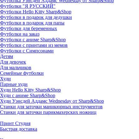
Футболка Уэнсдей Аддамс Wednesday от Sharp&Shop
Футболки "Я РУССКИЙ"
Футболки Hello Kitty Sharp&Shop
Футболки в подарок для дедушки
Футболки в подарок для папы
Футболки для беременных
Футболки на заказ
Футболки с аниме Sharp&Shop
Футболки с принтами из мемов
Футболки с Симпсонами
Детям
Для девочек
Для мальчиков
Семейные футболки
Худи
Парные худи
Худи Hello Kitty Sharp&Shop
Худи с аниме Sharp&Shop
Худи Уэнсдей Аддамс Wednesday от Sharp&Shop
Станки для заточки маникюрных инструментов
Станки для заточки парикмахерских ножниц
Принт Студия
Быстрая доставка