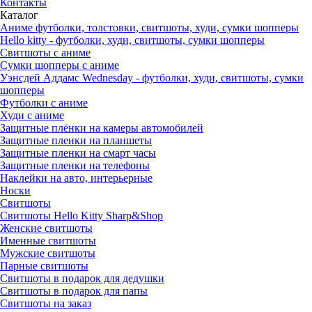
Контакты
Каталог
Аниме футболки, толстовки, свитшоты, худи, сумки шопперы
Hello kitty - футболки, худи, свитшоты, сумки шопперы
Свитшоты с аниме
Сумки шопперы с аниме
Уэнсдей Аддамс Wednesday - футболки, худи, свитшоты, сумки
шопперы
Футболки с аниме
Худи с аниме
Защитные плёнки на камеры автомобилей
Защитные пленки на планшеты
Защитные пленки на смарт часы
Защитные пленки на телефоны
Наклейки на авто, интерьерные
Носки
Свитшоты
Cвитшоты Hello Kitty Sharp&Shop
Женские свитшоты
Именные свитшоты
Мужские свитшоты
Парные свитшоты
Свитшоты в подарок для дедушки
Свитшоты в подарок для папы
Свитшоты на заказ