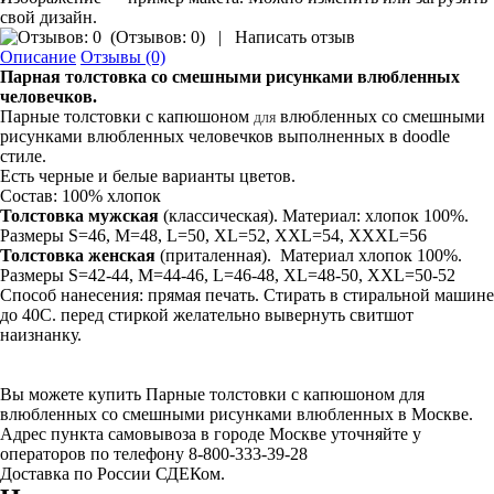
свой дизайн.
(
Отзывов: 0
)
|
Написать отзыв
Описание
Отзывы (0)
Парная толстовка
со смешными рисунками влюбленных
человечков.
Парные толстовки с капюшоном
влюбленных со смешными
для
рисунками влюбленных человечков выполненных в doodle
стиле.
Есть черные и белые варианты цветов.
Состав: 100% хлопок
Толстовка мужская
(классическая). Материал: хлопок 100%.
Размеры S=46, M=48, L=50, XL=52, XXL=54, XXXL=56
Толстовка
женская
(приталенная). Материал хлопок 100%.
Размеры S=42-44, M=44-46, L=46-48, XL=48-50, XXL=50-52
Способ нанесения: прямая печать. Стирать в стиральной машине
до 40С. перед стиркой желательно вывернуть свитшот
наизнанку.
Вы можете купить Парные толстовки с капюшоном для
влюбленных со смешными рисунками влюбленных в Москве.
Адрес пункта самовывоза в городе Москве уточняйте у
операторов по телефону 8-800-333-39-28
Доставка по России СДЕКом.