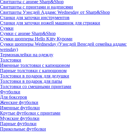
Свитшоты с аниме Sharp&Shop
Свитшоты с принтами и надписями
Свитшоты Уэнсдей Аддамс Wednesday от Sharp&Shop
Станки для заточки инструментов
Станки для заточки ножей машинок для стрижки
Сумки
Сумки с аниме Sharp&Shop
Сумки шопперы Hello Kitty Куроми
Сумки шопперы Wednesday (Уэнсдей Венсдей семейка аддамс
wensday)
Термонаклейки на одежду
Толстовки
Именные толстовки с капюшоном
Парные толстовки с капюшоном
Толстовки в подарок для дедушки
Толстовки в подарок для папы
Толстовки со смешными принтами
Футболки
Для боксеров
Женские футболки
Именные футболки
Крутые футболки с принтами
Мужские футболки
Парные футболки
Прикольные футболки