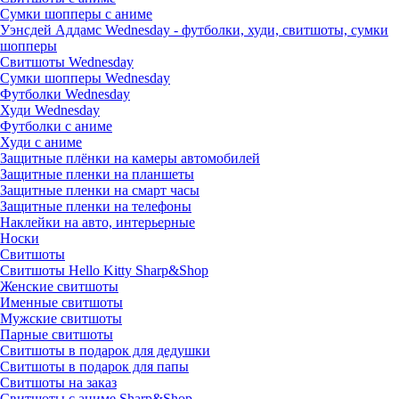
Сумки шопперы с аниме
Уэнсдей Аддамс Wednesday - футболки, худи, свитшоты, сумки
шопперы
Свитшоты Wednesday
Сумки шопперы Wednesday
Футболки Wednesday
Худи Wednesday
Футболки с аниме
Худи с аниме
Защитные плёнки на камеры автомобилей
Защитные пленки на планшеты
Защитные пленки на смарт часы
Защитные пленки на телефоны
Наклейки на авто, интерьерные
Носки
Свитшоты
Cвитшоты Hello Kitty Sharp&Shop
Женские свитшоты
Именные свитшоты
Мужские свитшоты
Парные свитшоты
Свитшоты в подарок для дедушки
Свитшоты в подарок для папы
Свитшоты на заказ
Свитшоты с аниме Sharp&Shop