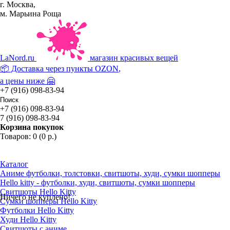
г. Москва,
м. Марьина Роща
La
Nord.ru
магазин красивых вещей
📦 Доставка через пункты
OZON
,
а цены ниже 🤗
+7 (916) 098-83-94
+7 (916) 098-83-94
7 (916) 098-83-94
Корзина покупок
Товаров: 0 (0 р.)
Каталог
Аниме футболки, толстовки, свитшоты, худи, сумки шопперы
Hello kitty - футболки, худи, свитшоты, сумки шопперы
Свитшоты Hello Kitty
Ничего не куплено!
Сумки шопперы Hello Kitty
Футболки Hello Kitty
Худи Hello Kitty
Свитшоты с аниме