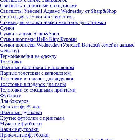
Свитшоты с принтами и надписями
Свитшоты Уэнсдей Аддамс Wednesday от Sharp&Shop
Станки для заточки инструментов
Станки для заточки ножей машинок для стрижки
Сумки
Сумки с аниме Sharp&Shop
Сумки шопперы Hello Kitty Куроми
Сумки шопперы Wednesday (Уэнсдей Венсдей семейка аддамс
wensday)
Термонаклейки на одежду
Толстовки
Именные толстовки с капюшоном
Парные толстовки с капюшоном
Толстовки в подарок для дедушки
Толстовки в подарок для папы
Толстовки со смешными принтами
Футболки
Для боксеров
Женские футболки
Именные футболки
Крутые футболки с принтами
Мужские футболки
Парные футболки
Прикольные футболки