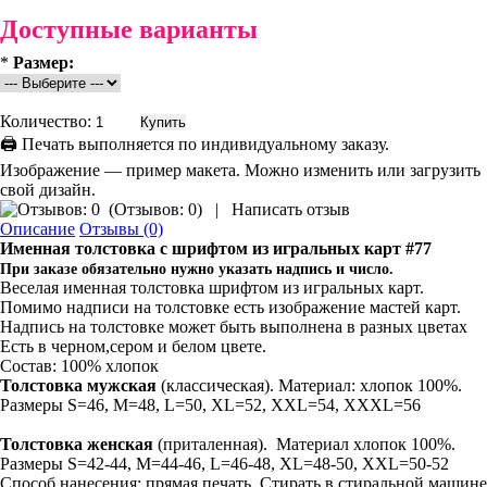
Доступные варианты
*
Размер:
Количество:
🖨 Печать выполняется по индивидуальному заказу.
Изображение — пример макета. Можно изменить или загрузить
свой дизайн.
(
Отзывов: 0
)
|
Написать отзыв
Описание
Отзывы (0)
Именная толстовка
с шрифтом из игральных карт #77
При заказе обязательно нужно указать надпись и число.
Веселая именная толстовка
шрифтом из игральных карт.
Помимо надписи на толстовке есть изображение мастей карт.
Надпись на толстовке может быть выполнена в разных цветах
Есть в черном,сером и белом цвете.
Состав: 100% хлопок
Толстовка мужская
(классическая). Материал: хлопок 100%.
Размеры S=46, M=48, L=50, XL=52, XXL=54, XXXL=56
Толстовка
женская
(приталенная). Материал хлопок 100%.
Размеры S=42-44, M=44-46, L=46-48, XL=48-50, XXL=50-52
Способ нанесения: прямая печать. Стирать в стиральной машине