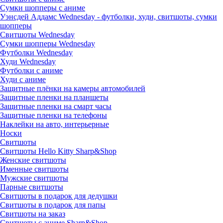
Сумки шопперы с аниме
Уэнсдей Аддамс Wednesday - футболки, худи, свитшоты, сумки
шопперы
Свитшоты Wednesday
Сумки шопперы Wednesday
Футболки Wednesday
Худи Wednesday
Футболки с аниме
Худи с аниме
Защитные плёнки на камеры автомобилей
Защитные пленки на планшеты
Защитные пленки на смарт часы
Защитные пленки на телефоны
Наклейки на авто, интерьерные
Носки
Свитшоты
Cвитшоты Hello Kitty Sharp&Shop
Женские свитшоты
Именные свитшоты
Мужские свитшоты
Парные свитшоты
Свитшоты в подарок для дедушки
Свитшоты в подарок для папы
Свитшоты на заказ
Свитшоты с аниме Sharp&Shop