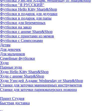
Футболка Уэнсдей Аддамс Wednesday от Sharp&Shop
Футболки "Я РУССКИЙ"
Футболки Hello Kitty Sharp&Shop
Футболки в подарок для дедушки
Футболки в подарок для папы
Футболки для беременных
Футболки на заказ
Футболки с аниме Sharp&Shop
Футболки с принтами из мемов
Футболки с Симпсонами
Детям
Для девочек
Для мальчиков
Семейные футболки
Худи
Парные худи
Худи Hello Kitty Sharp&Shop
Худи с аниме Sharp&Shop
Худи Уэнсдей Аддамс Wednesday от Sharp&Shop
Станки для заточки маникюрных инструментов
Станки для заточки парикмахерских ножниц
Принт Студия
Быстрая доставка