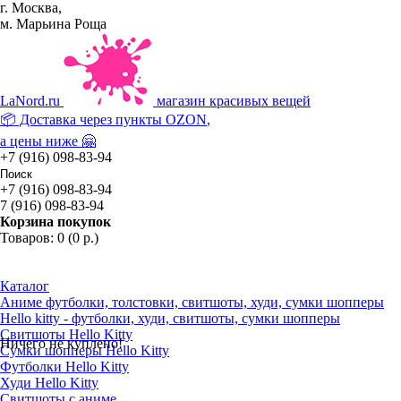
г. Москва,
м. Марьина Роща
La
Nord.ru
магазин красивых вещей
📦 Доставка через пункты
OZON
,
а цены ниже 🤗
+7 (916) 098-83-94
+7 (916) 098-83-94
7 (916) 098-83-94
Корзина покупок
Товаров: 0 (0 р.)
Каталог
Аниме футболки, толстовки, свитшоты, худи, сумки шопперы
Hello kitty - футболки, худи, свитшоты, сумки шопперы
Свитшоты Hello Kitty
Ничего не куплено!
Сумки шопперы Hello Kitty
Футболки Hello Kitty
Худи Hello Kitty
Свитшоты с аниме