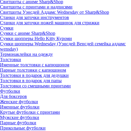
Свитшоты с аниме Sharp&Shop
Свитшоты с принтами и надписями
Свитшоты Уэнсдей Аддамс Wednesday от Sharp&Shop
Станки для заточки инструментов
Станки для заточки ножей машинок для стрижки
Сумки
Сумки с аниме Sharp&Shop
Сумки шопперы Hello Kitty Куроми
Сумки шопперы Wednesday (Уэнсдей Венсдей семейка аддамс
wensday)
Термонаклейки на одежду
Толстовки
Именные толстовки с капюшоном
Парные толстовки с капюшоном
Толстовки в подарок для дедушки
Толстовки в подарок для папы
Толстовки со смешными принтами
Футболки
Для боксеров
Женские футболки
Именные футболки
Крутые футболки с принтами
Мужские футболки
Парные футболки
Прикольные футболки