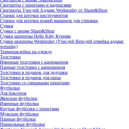
Свитшоты с принтами и надписями
Свитшоты Уэнсдей Аддамс Wednesday от Sharp&Shop
Станки для заточки инструментов
Станки для заточки ножей машинок для стрижки
Сумки
Сумки с аниме Sharp&Shop
Сумки шопперы Hello Kitty Куроми
Сумки шопперы Wednesday (Уэнсдей Венсдей семейка аддамс
wensday)
Термонаклейки на одежду
Толстовки
Именные толстовки с капюшоном
Парные толстовки с капюшоном
Толстовки в подарок для дедушки
Толстовки в подарок для папы
Толстовки со смешными принтами
Футболки
Для боксеров
Женские футболки
Именные футболки
Крутые футболки с принтами
Мужские футболки
Парные футболки
Прикольные футболки