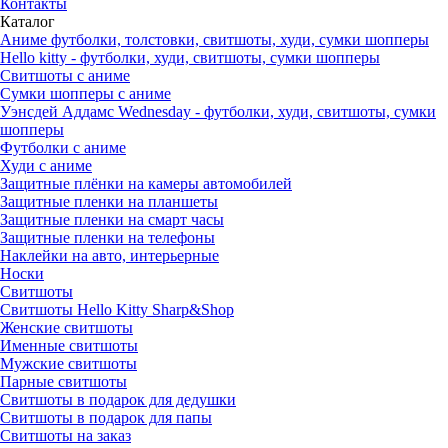
Контакты
Каталог
Аниме футболки, толстовки, свитшоты, худи, сумки шопперы
Hello kitty - футболки, худи, свитшоты, сумки шопперы
Свитшоты с аниме
Сумки шопперы с аниме
Уэнсдей Аддамс Wednesday - футболки, худи, свитшоты, сумки
шопперы
Футболки с аниме
Худи с аниме
Защитные плёнки на камеры автомобилей
Защитные пленки на планшеты
Защитные пленки на смарт часы
Защитные пленки на телефоны
Наклейки на авто, интерьерные
Носки
Свитшоты
Cвитшоты Hello Kitty Sharp&Shop
Женские свитшоты
Именные свитшоты
Мужские свитшоты
Парные свитшоты
Свитшоты в подарок для дедушки
Свитшоты в подарок для папы
Свитшоты на заказ