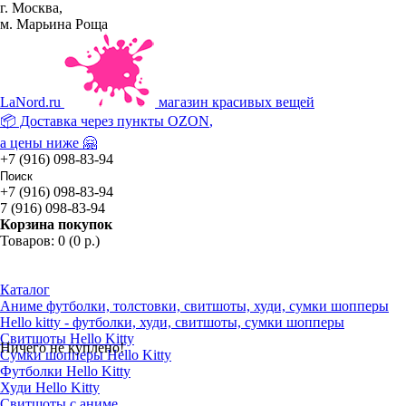
г. Москва,
м. Марьина Роща
La
Nord.ru
магазин красивых вещей
📦 Доставка через пункты
OZON
,
а цены ниже 🤗
+7 (916) 098-83-94
+7 (916) 098-83-94
7 (916) 098-83-94
Корзина покупок
Товаров: 0 (0 р.)
Каталог
Аниме футболки, толстовки, свитшоты, худи, сумки шопперы
Hello kitty - футболки, худи, свитшоты, сумки шопперы
Свитшоты Hello Kitty
Ничего не куплено!
Сумки шопперы Hello Kitty
Футболки Hello Kitty
Худи Hello Kitty
Свитшоты с аниме