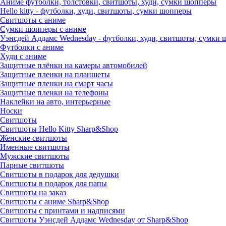
Аниме футболки, толстовки, свитшоты, худи, сумки шопперы
Hello kitty - футболки, худи, свитшоты, сумки шопперы
Свитшоты с аниме
Сумки шопперы с аниме
Уэнсдей Аддамс Wednesday - футболки, худи, свитшоты, сумки
Футболки с аниме
Худи с аниме
Защитные плёнки на камеры автомобилей
Защитные пленки на планшеты
Защитные пленки на смарт часы
Защитные пленки на телефоны
Наклейки на авто, интерьерные
Носки
Свитшоты
Cвитшоты Hello Kitty Sharp&Shop
Женские свитшоты
Именные свитшоты
Мужские свитшоты
Парные свитшоты
Свитшоты в подарок для дедушки
Свитшоты в подарок для папы
Свитшоты на заказ
Свитшоты с аниме Sharp&Shop
Свитшоты с принтами и надписями
Свитшоты Уэнсдей Аддамс Wednesday от Sharp&Shop