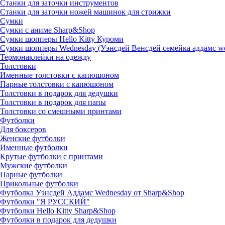
Станки для заточки инструментов
Станки для заточки ножей машинок для стрижки
Сумки
Сумки с аниме Sharp&Shop
Сумки шопперы Hello Kitty Куроми
Сумки шопперы Wednesday (Уэнсдей Венсдей семейка аддамс w
Термонаклейки на одежду
Толстовки
Именные толстовки с капюшоном
Парные толстовки с капюшоном
Толстовки в подарок для дедушки
Толстовки в подарок для папы
Толстовки со смешными принтами
Футболки
Для боксеров
Женские футболки
Именные футболки
Крутые футболки с принтами
Мужские футболки
Парные футболки
Прикольные футболки
Футболка Уэнсдей Аддамс Wednesday от Sharp&Shop
Футболки "Я РУССКИЙ"
Футболки Hello Kitty Sharp&Shop
Футболки в подарок для дедушки