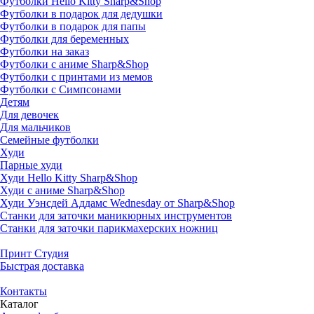
Футболки Hello Kitty Sharp&Shop
Футболки в подарок для дедушки
Футболки в подарок для папы
Футболки для беременных
Футболки на заказ
Футболки с аниме Sharp&Shop
Футболки с принтами из мемов
Футболки с Симпсонами
Детям
Для девочек
Для мальчиков
Семейные футболки
Худи
Парные худи
Худи Hello Kitty Sharp&Shop
Худи с аниме Sharp&Shop
Худи Уэнсдей Аддамс Wednesday от Sharp&Shop
Станки для заточки маникюрных инструментов
Станки для заточки парикмахерских ножниц
Принт Студия
Быстрая доставка
Контакты
Каталог