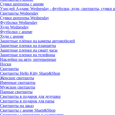
Сумки шопперы с аниме
Уэнсдей Аддамс Wednesday - футболки, худи, свитшоты, сумки
Свитшоты Wednesday
Сумки шопперы Wednesday
Футболки Wednesday
Худи Wednesday
Футболки с аниме
Худи с аниме
Защитные плёнки на камеры автомобилей
Защитные пленки на планшеты
Защитные пленки на смарт часы
Защитные пленки на телефоны
Наклейки на авто, интерьерные
Носки
Свитшоты
Cвитшоты Hello Kitty Sharp&Shop
Женские свитшоты
Именные свитшоты
Мужские свитшоты
Парные свитшоты
Свитшоты в подарок для дедушки
Свитшоты в подарок для папы
Свитшоты на заказ
Свитшоты с аниме Sharp&Shop
Свитшоты с принтами и надписями