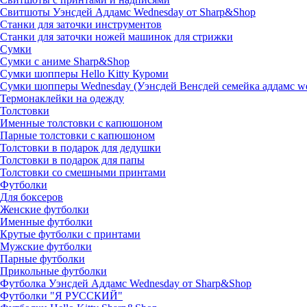
Свитшоты Уэнсдей Аддамс Wednesday от Sharp&Shop
Станки для заточки инструментов
Станки для заточки ножей машинок для стрижки
Сумки
Сумки с аниме Sharp&Shop
Сумки шопперы Hello Kitty Куроми
Сумки шопперы Wednesday (Уэнсдей Венсдей семейка аддамс w
Термонаклейки на одежду
Толстовки
Именные толстовки с капюшоном
Парные толстовки с капюшоном
Толстовки в подарок для дедушки
Толстовки в подарок для папы
Толстовки со смешными принтами
Футболки
Для боксеров
Женские футболки
Именные футболки
Крутые футболки с принтами
Мужские футболки
Парные футболки
Прикольные футболки
Футболка Уэнсдей Аддамс Wednesday от Sharp&Shop
Футболки "Я РУССКИЙ"