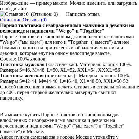
Изображение — пример макета. Можно изменить или загрузить
свой дизайн.
(
Отзывов: 0
)
|
Написать отзыв
Описание
Отзывы (0)
Парная толстовка с изображениями мальчика и девочки на
велосипеде и надписями "We go" и "Together"
Парные толстовки с капюшоном
влюбленных с надписями
для
"We go" ("мы едем") для него и "Together" ("вместе") для неё.
Помимо надписи на принте есть изображения мальчика и
девочки, которые едут на одном велосипеде вместе.
Состав: 100% хлопок
Толстовка мужская
(классическая). Материал: хлопок 100%.
Размеры S=46, M=48, L=50, XL=52, XXL=54, XXXL=56
Толстовка
женская
(приталенная). Материал хлопок 100%.
Размеры S=42-44, M=44-46, L=46-48, XL=48-50, XXL=50-52
Способ нанесения: прямая печать. Стирать в стиральной машине
до 40С. перед стиркой желательно вывернуть свитшот
наизнанку.
Вы можете купить Парные толстовки с капюшоном для
влюбленных с изображениями мальчика и девочки на
велосипеде и надписями "We go" ("мы едем") и "Together"
("вместе") в Москве.
Адрес пункта самовывоза в городе Москве уточняйте у