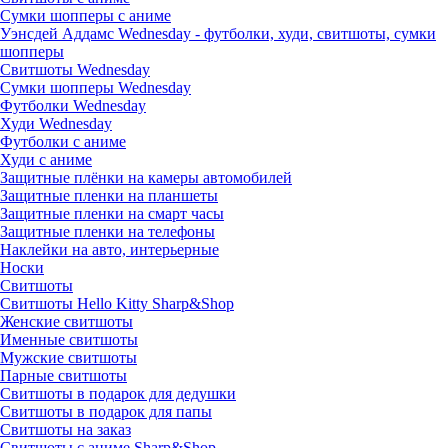
Сумки шопперы с аниме
Уэнсдей Аддамс Wednesday - футболки, худи, свитшоты, сумки
шопперы
Свитшоты Wednesday
Сумки шопперы Wednesday
Футболки Wednesday
Худи Wednesday
Футболки с аниме
Худи с аниме
Защитные плёнки на камеры автомобилей
Защитные пленки на планшеты
Защитные пленки на смарт часы
Защитные пленки на телефоны
Наклейки на авто, интерьерные
Носки
Свитшоты
Cвитшоты Hello Kitty Sharp&Shop
Женские свитшоты
Именные свитшоты
Мужские свитшоты
Парные свитшоты
Свитшоты в подарок для дедушки
Свитшоты в подарок для папы
Свитшоты на заказ
Свитшоты с аниме Sharp&Shop