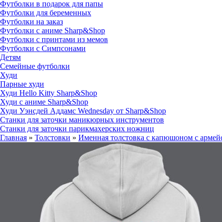
Футболки в подарок для папы
Футболки для беременных
Футболки на заказ
Футболки с аниме Sharp&Shop
Футболки с принтами из мемов
Футболки с Симпсонами
Детям
Семейные футболки
Худи
Парные худи
Худи Hello Kitty Sharp&Shop
Худи с аниме Sharp&Shop
Худи Уэнсдей Аддамс Wednesday от Sharp&Shop
Станки для заточки маникюрных инструментов
Станки для заточки парикмахерских ножниц
Главная
»
Толстовки
»
Именная толстовка с капюшоном с армей