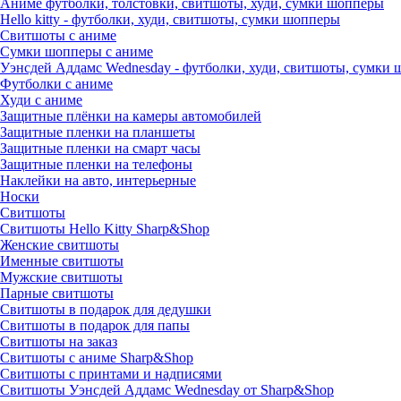
Аниме футболки, толстовки, свитшоты, худи, сумки шопперы
Hello kitty - футболки, худи, свитшоты, сумки шопперы
Свитшоты с аниме
Сумки шопперы с аниме
Уэнсдей Аддамс Wednesday - футболки, худи, свитшоты, сумки
Футболки с аниме
Худи с аниме
Защитные плёнки на камеры автомобилей
Защитные пленки на планшеты
Защитные пленки на смарт часы
Защитные пленки на телефоны
Наклейки на авто, интерьерные
Носки
Свитшоты
Cвитшоты Hello Kitty Sharp&Shop
Женские свитшоты
Именные свитшоты
Мужские свитшоты
Парные свитшоты
Свитшоты в подарок для дедушки
Свитшоты в подарок для папы
Свитшоты на заказ
Свитшоты с аниме Sharp&Shop
Свитшоты с принтами и надписями
Свитшоты Уэнсдей Аддамс Wednesday от Sharp&Shop