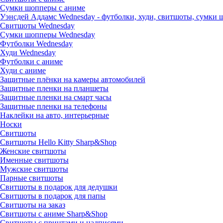
Сумки шопперы с аниме
Уэнсдей Аддамс Wednesday - футболки, худи, свитшоты, сумки
Свитшоты Wednesday
Сумки шопперы Wednesday
Футболки Wednesday
Худи Wednesday
Футболки с аниме
Худи с аниме
Защитные плёнки на камеры автомобилей
Защитные пленки на планшеты
Защитные пленки на смарт часы
Защитные пленки на телефоны
Наклейки на авто, интерьерные
Носки
Свитшоты
Cвитшоты Hello Kitty Sharp&Shop
Женские свитшоты
Именные свитшоты
Мужские свитшоты
Парные свитшоты
Свитшоты в подарок для дедушки
Свитшоты в подарок для папы
Свитшоты на заказ
Свитшоты с аниме Sharp&Shop
Свитшоты с принтами и надписями