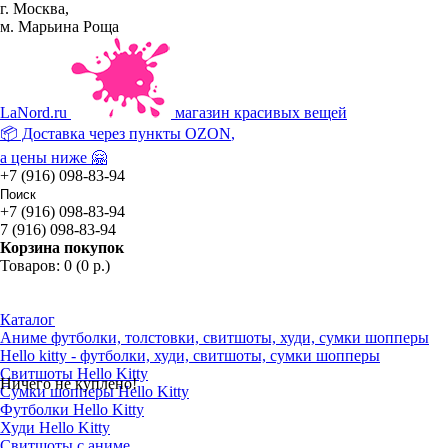
г. Москва,
м. Марьина Роща
La
Nord.ru
магазин красивых вещей
📦 Доставка через пункты
OZON
,
а цены ниже 🤗
+7 (916) 098-83-94
+7 (916) 098-83-94
7 (916) 098-83-94
Корзина покупок
Товаров: 0 (0 р.)
Каталог
Аниме футболки, толстовки, свитшоты, худи, сумки шопперы
Hello kitty - футболки, худи, свитшоты, сумки шопперы
Свитшоты Hello Kitty
Ничего не куплено!
Сумки шопперы Hello Kitty
Футболки Hello Kitty
Худи Hello Kitty
Свитшоты с аниме