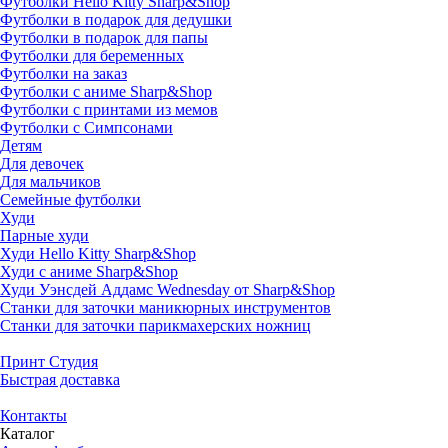
Футболки Hello Kitty Sharp&Shop
Футболки в подарок для дедушки
Футболки в подарок для папы
Футболки для беременных
Футболки на заказ
Футболки с аниме Sharp&Shop
Футболки с принтами из мемов
Футболки с Симпсонами
Детям
Для девочек
Для мальчиков
Семейные футболки
Худи
Парные худи
Худи Hello Kitty Sharp&Shop
Худи с аниме Sharp&Shop
Худи Уэнсдей Аддамс Wednesday от Sharp&Shop
Станки для заточки маникюрных инструментов
Станки для заточки парикмахерских ножниц
Принт Студия
Быстрая доставка
Контакты
Каталог