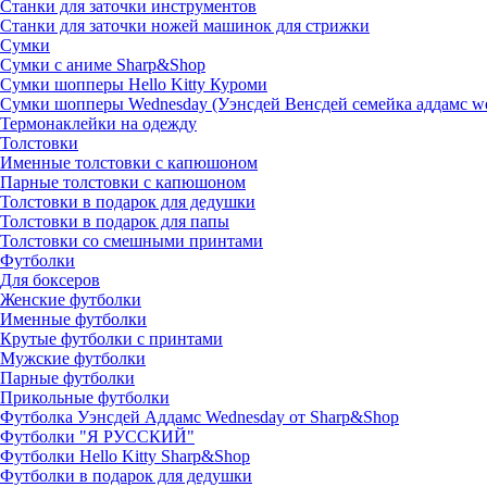
Станки для заточки инструментов
Станки для заточки ножей машинок для стрижки
Сумки
Сумки с аниме Sharp&Shop
Сумки шопперы Hello Kitty Куроми
Сумки шопперы Wednesday (Уэнсдей Венсдей семейка аддамс w
Термонаклейки на одежду
Толстовки
Именные толстовки с капюшоном
Парные толстовки с капюшоном
Толстовки в подарок для дедушки
Толстовки в подарок для папы
Толстовки со смешными принтами
Футболки
Для боксеров
Женские футболки
Именные футболки
Крутые футболки с принтами
Мужские футболки
Парные футболки
Прикольные футболки
Футболка Уэнсдей Аддамс Wednesday от Sharp&Shop
Футболки "Я РУССКИЙ"
Футболки Hello Kitty Sharp&Shop
Футболки в подарок для дедушки