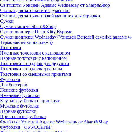
Свитшоты Уэнсдей Аддамс Wednesday от Sharp&Shop
Станки для заточки инструментов
Станки для заточки ножей машинок для стрижки
Сумки
Сумки с аниме Sharp&Shop
Сумки шопперы Hello Kitty Куроми
Сумки шопперы Wednesday (Уэнсдей Венсдей семейка аддамс w
Термонаклейки на одежду
Толстовки
Именные толстовки с капюшоном
Парные толстовки с капюшоном
Толстовки в подарок для дедушки
Толстовки в подарок для папы
Толстовки со смешными принтами
Футболки
Для боксеров
Женские футболки
Именные футболки
Крутые футболки с принтами
Мужские футболки
Парные футболки
Прикольные футболки
Футболка Уэнсдей Аддамс Wednesday от Sharp&Shop
Футболки "Я РУССКИЙ"