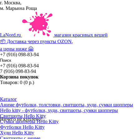
г. Москва,
м. Марьина Роща
La
Nord.ru
магазин красивых вещей
📦 Доставка через пункты
OZON
,
а цены ниже 🤗
+7 (916) 098-83-94
+7 (916) 098-83-94
7 (916) 098-83-94
Корзина покупок
Товаров: 0 (0 р.)
Каталог
Аниме футболки, толстовки, свитшоты, худи, сумки шопперы
Hello kitty - футболки, худи, свитшоты, сумки шопперы
Свитшоты Hello Kitty
Ничего не куплено!
Сумки шопперы Hello Kitty
Футболки Hello Kitty
Худи Hello Kitty
Свитшоты с аниме