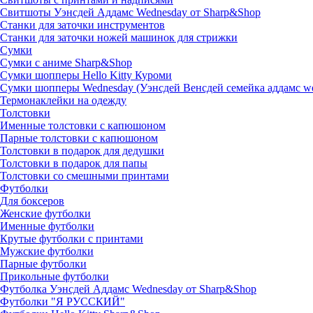
Свитшоты Уэнсдей Аддамс Wednesday от Sharp&Shop
Станки для заточки инструментов
Станки для заточки ножей машинок для стрижки
Сумки
Сумки с аниме Sharp&Shop
Сумки шопперы Hello Kitty Куроми
Сумки шопперы Wednesday (Уэнсдей Венсдей семейка аддамс w
Термонаклейки на одежду
Толстовки
Именные толстовки с капюшоном
Парные толстовки с капюшоном
Толстовки в подарок для дедушки
Толстовки в подарок для папы
Толстовки со смешными принтами
Футболки
Для боксеров
Женские футболки
Именные футболки
Крутые футболки с принтами
Мужские футболки
Парные футболки
Прикольные футболки
Футболка Уэнсдей Аддамс Wednesday от Sharp&Shop
Футболки "Я РУССКИЙ"