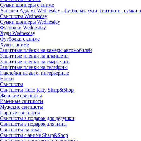
Сумки шопперы с аниме
Уэнсдей Аддамс Wednesday - футболки, худи, свитшоты, сумки
Свитшоты Wednesday
Сумки шопперы Wednesday
Футболки Wednesday
Худи Wednesday
Футболки с аниме
Худи с аниме
Защитные плёнки на камеры автомобилей
Защитные пленки на планшеты
Защитные пленки на смарт часы
Защитные пленки на телефоны
Наклейки на авто, интерьерные
Носки
Свитшоты
Cвитшоты Hello Kitty Sharp&Shop
Женские свитшоты
Именные свитшоты
Мужские свитшоты
Парные свитшоты
Свитшоты в подарок для дедушки
Свитшоты в подарок для папы
Свитшоты на заказ
Свитшоты с аниме Sharp&Shop
Свитшоты с принтами и надписями