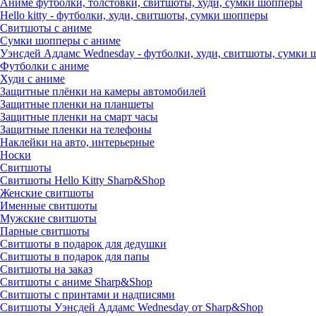
Аниме футболки, толстовки, свитшоты, худи, сумки шопперы
Hello kitty - футболки, худи, свитшоты, сумки шопперы
Свитшоты с аниме
Сумки шопперы с аниме
Уэнсдей Аддамс Wednesday - футболки, худи, свитшоты, сумки
Футболки с аниме
Худи с аниме
Защитные плёнки на камеры автомобилей
Защитные пленки на планшеты
Защитные пленки на смарт часы
Защитные пленки на телефоны
Наклейки на авто, интерьерные
Носки
Свитшоты
Cвитшоты Hello Kitty Sharp&Shop
Женские свитшоты
Именные свитшоты
Мужские свитшоты
Парные свитшоты
Свитшоты в подарок для дедушки
Свитшоты в подарок для папы
Свитшоты на заказ
Свитшоты с аниме Sharp&Shop
Свитшоты с принтами и надписями
Свитшоты Уэнсдей Аддамс Wednesday от Sharp&Shop