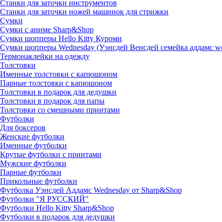
Станки для заточки инструментов
Станки для заточки ножей машинок для стрижки
Сумки
Сумки с аниме Sharp&Shop
Сумки шопперы Hello Kitty Куроми
Сумки шопперы Wednesday (Уэнсдей Венсдей семейка аддамс w
Термонаклейки на одежду
Толстовки
Именные толстовки с капюшоном
Парные толстовки с капюшоном
Толстовки в подарок для дедушки
Толстовки в подарок для папы
Толстовки со смешными принтами
Футболки
Для боксеров
Женские футболки
Именные футболки
Крутые футболки с принтами
Мужские футболки
Парные футболки
Прикольные футболки
Футболка Уэнсдей Аддамс Wednesday от Sharp&Shop
Футболки "Я РУССКИЙ"
Футболки Hello Kitty Sharp&Shop
Футболки в подарок для дедушки