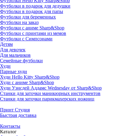
Футболки Hello Kitty Sharp&Shop
Футболки в подарок для дедушки
Футболки в подарок для папы
Футболки для беременных
Футболки на заказ
Футболки с аниме Sharp&Shop
Футболки с принтами из мемов
Футболки с Симпсонами
Детям
Для девочек
Для мальчиков
Семейные футболки
Худи
Парные худи
Худи Hello Kitty Sharp&Shop
Худи с аниме Sharp&Shop
Худи Уэнсдей Аддамс Wednesday от Sharp&Shop
Станки для заточки маникюрных инструментов
Станки для заточки парикмахерских ножниц
Принт Студия
Быстрая доставка
Контакты
Каталог