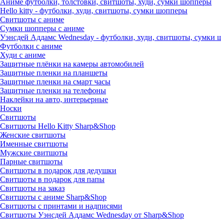
Аниме футболки, толстовки, свитшоты, худи, сумки шопперы
Hello kitty - футболки, худи, свитшоты, сумки шопперы
Свитшоты с аниме
Сумки шопперы с аниме
Уэнсдей Аддамс Wednesday - футболки, худи, свитшоты, сумки
Футболки с аниме
Худи с аниме
Защитные плёнки на камеры автомобилей
Защитные пленки на планшеты
Защитные пленки на смарт часы
Защитные пленки на телефоны
Наклейки на авто, интерьерные
Носки
Свитшоты
Cвитшоты Hello Kitty Sharp&Shop
Женские свитшоты
Именные свитшоты
Мужские свитшоты
Парные свитшоты
Свитшоты в подарок для дедушки
Свитшоты в подарок для папы
Свитшоты на заказ
Свитшоты с аниме Sharp&Shop
Свитшоты с принтами и надписями
Свитшоты Уэнсдей Аддамс Wednesday от Sharp&Shop