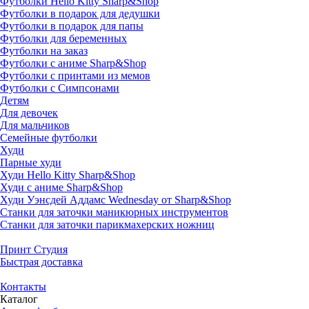
Футболки Hello Kitty Sharp&Shop
Футболки в подарок для дедушки
Футболки в подарок для папы
Футболки для беременных
Футболки на заказ
Футболки с аниме Sharp&Shop
Футболки с принтами из мемов
Футболки с Симпсонами
Детям
Для девочек
Для мальчиков
Семейные футболки
Худи
Парные худи
Худи Hello Kitty Sharp&Shop
Худи с аниме Sharp&Shop
Худи Уэнсдей Аддамс Wednesday от Sharp&Shop
Станки для заточки маникюрных инструментов
Станки для заточки парикмахерских ножниц
Принт Студия
Быстрая доставка
Контакты
Каталог