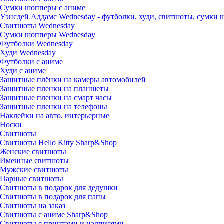
Сумки шопперы с аниме
Уэнсдей Аддамс Wednesday - футболки, худи, свитшоты, сумки
Свитшоты Wednesday
Сумки шопперы Wednesday
Футболки Wednesday
Худи Wednesday
Футболки с аниме
Худи с аниме
Защитные плёнки на камеры автомобилей
Защитные пленки на планшеты
Защитные пленки на смарт часы
Защитные пленки на телефоны
Наклейки на авто, интерьерные
Носки
Свитшоты
Cвитшоты Hello Kitty Sharp&Shop
Женские свитшоты
Именные свитшоты
Мужские свитшоты
Парные свитшоты
Свитшоты в подарок для дедушки
Свитшоты в подарок для папы
Свитшоты на заказ
Свитшоты с аниме Sharp&Shop
Свитшоты с принтами и надписями