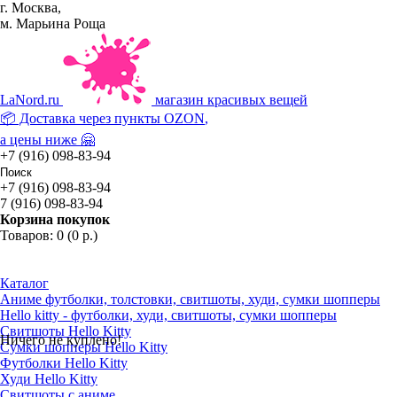
г. Москва,
м. Марьина Роща
La
Nord.ru
магазин красивых вещей
📦 Доставка через пункты
OZON
,
а цены ниже 🤗
+7 (916) 098-83-94
+7 (916) 098-83-94
7 (916) 098-83-94
Корзина покупок
Товаров: 0 (0 р.)
Каталог
Аниме футболки, толстовки, свитшоты, худи, сумки шопперы
Hello kitty - футболки, худи, свитшоты, сумки шопперы
Свитшоты Hello Kitty
Ничего не куплено!
Сумки шопперы Hello Kitty
Футболки Hello Kitty
Худи Hello Kitty
Свитшоты с аниме