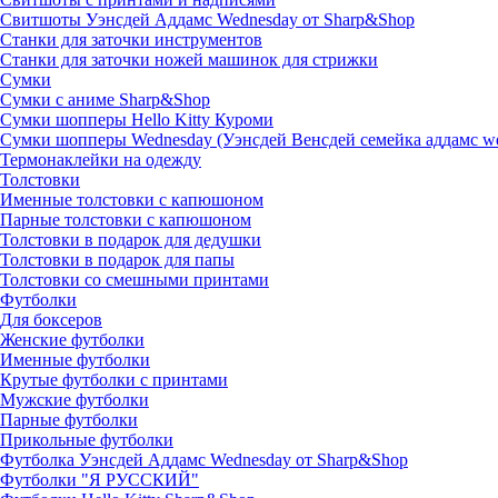
Свитшоты Уэнсдей Аддамс Wednesday от Sharp&Shop
Станки для заточки инструментов
Станки для заточки ножей машинок для стрижки
Сумки
Сумки с аниме Sharp&Shop
Сумки шопперы Hello Kitty Куроми
Сумки шопперы Wednesday (Уэнсдей Венсдей семейка аддамс w
Термонаклейки на одежду
Толстовки
Именные толстовки с капюшоном
Парные толстовки с капюшоном
Толстовки в подарок для дедушки
Толстовки в подарок для папы
Толстовки со смешными принтами
Футболки
Для боксеров
Женские футболки
Именные футболки
Крутые футболки с принтами
Мужские футболки
Парные футболки
Прикольные футболки
Футболка Уэнсдей Аддамс Wednesday от Sharp&Shop
Футболки "Я РУССКИЙ"