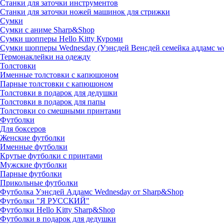
Станки для заточки инструментов
Станки для заточки ножей машинок для стрижки
Сумки
Сумки с аниме Sharp&Shop
Сумки шопперы Hello Kitty Куроми
Сумки шопперы Wednesday (Уэнсдей Венсдей семейка аддамс w
Термонаклейки на одежду
Толстовки
Именные толстовки с капюшоном
Парные толстовки с капюшоном
Толстовки в подарок для дедушки
Толстовки в подарок для папы
Толстовки со смешными принтами
Футболки
Для боксеров
Женские футболки
Именные футболки
Крутые футболки с принтами
Мужские футболки
Парные футболки
Прикольные футболки
Футболка Уэнсдей Аддамс Wednesday от Sharp&Shop
Футболки "Я РУССКИЙ"
Футболки Hello Kitty Sharp&Shop
Футболки в подарок для дедушки