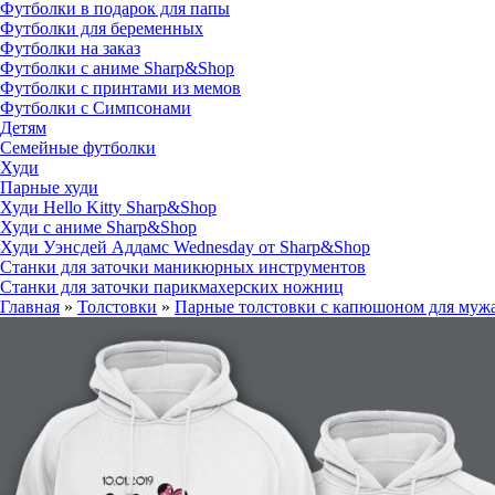
Футболки в подарок для папы
Футболки для беременных
Футболки на заказ
Футболки с аниме Sharp&Shop
Футболки с принтами из мемов
Футболки с Симпсонами
Детям
Семейные футболки
Худи
Парные худи
Худи Hello Kitty Sharp&Shop
Худи с аниме Sharp&Shop
Худи Уэнсдей Аддамс Wednesday от Sharp&Shop
Станки для заточки маникюрных инструментов
Станки для заточки парикмахерских ножниц
Главная
»
Толстовки
»
Парные толстовки с капюшоном для мужа 