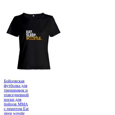
Бойцовская
футболка для
тренировок и
повседневной
носки для
бойцов ММА
с принтом Eat
sleep wrestle