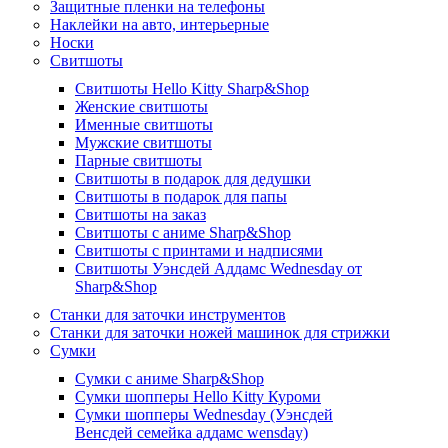
Защитные пленки на телефоны
Наклейки на авто, интерьерные
Носки
Свитшоты
Cвитшоты Hello Kitty Sharp&Shop
Женские свитшоты
Именные свитшоты
Мужские свитшоты
Парные свитшоты
Свитшоты в подарок для дедушки
Свитшоты в подарок для папы
Свитшоты на заказ
Свитшоты с аниме Sharp&Shop
Свитшоты с принтами и надписями
Свитшоты Уэнсдей Аддамс Wednesday от
Sharp&Shop
Станки для заточки инструментов
Станки для заточки ножей машинок для стрижки
Сумки
Сумки с аниме Sharp&Shop
Сумки шопперы Hello Kitty Куроми
Сумки шопперы Wednesday (Уэнсдей
Венсдей семейка аддамс wensday)