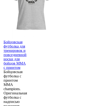
Бойцовская
футболка для
тренировок и
повседневной
носки для
бойцов ММА
с принтом
Бойцовская
футболка с
принтом
MMA
champions.
Оригинальная
футболка с
надписью
поднимет