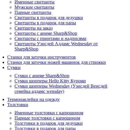
Именные свитшоты
Мужские свитшоты
Парные свитшоты
Свитшоты в подарок для дедушки
Свитшоты в подарок для папы
Свитшоты на заказ
Свитшоты с аниме Sharp&Shop
Свитшоты с принтами и надписями
Свитшоты Уэнсдей Аддамс Wednesday от
Sharp&Shop
Станки для заточки инструментов
Станки для заточки ножей машинок для стрижки
Сумки
Сумки с аниме Sharp&Shop
Сумки шопперы Hello Kitty Куроми
Сумки шопперы Wednesday (Уэнсдей Венсдей
семейка аддамс wensday)
Термонаклейки на одежду
Толстовки
Именные толстовки с капюшоном
Парные толстовки с капюшоном
Толстовки в подарок для дедушки
Толстовки в подарок для папы