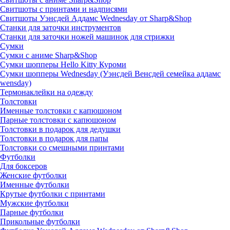
Свитшоты с принтами и надписями
Свитшоты Уэнсдей Аддамс Wednesday от Sharp&Shop
Станки для заточки инструментов
Станки для заточки ножей машинок для стрижки
Сумки
Сумки с аниме Sharp&Shop
Сумки шопперы Hello Kitty Куроми
Сумки шопперы Wednesday (Уэнсдей Венсдей семейка аддамс
wensday)
Термонаклейки на одежду
Толстовки
Именные толстовки с капюшоном
Парные толстовки с капюшоном
Толстовки в подарок для дедушки
Толстовки в подарок для папы
Толстовки со смешными принтами
Футболки
Для боксеров
Женские футболки
Именные футболки
Крутые футболки с принтами
Мужские футболки
Парные футболки
Прикольные футболки