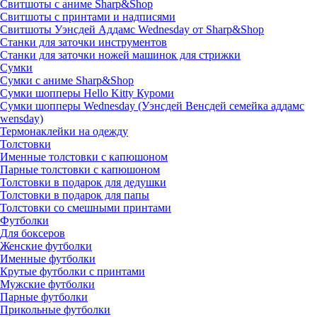
Свитшоты с аниме Sharp&Shop
Свитшоты с принтами и надписями
Свитшоты Уэнсдей Аддамс Wednesday от Sharp&Shop
Станки для заточки инструментов
Станки для заточки ножей машинок для стрижки
Сумки
Сумки с аниме Sharp&Shop
Сумки шопперы Hello Kitty Куроми
Сумки шопперы Wednesday (Уэнсдей Венсдей семейка аддамс
wensday)
Термонаклейки на одежду
Толстовки
Именные толстовки с капюшоном
Парные толстовки с капюшоном
Толстовки в подарок для дедушки
Толстовки в подарок для папы
Толстовки со смешными принтами
Футболки
Для боксеров
Женские футболки
Именные футболки
Крутые футболки с принтами
Мужские футболки
Парные футболки
Прикольные футболки