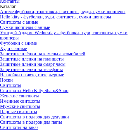
Контакты
Каталог
Аниме футболки, толстовки, свитшоты, худи, сумки шопперы
Hello kitty - футболки, худи, свитшоты, сумки шопперы
Свитшоты с аниме
Сумки шопперы с аниме
Уэнсдей Аддамс Wednesday - футболки, худи, свитшоты, сумки
шопперы
Футболки с аниме
Худи с аниме
Защитные плёнки на камеры автомобилей
Защитные пленки на планшеты
Защитные пленки на смарт часы
Защитные пленки на телефоны
Наклейки на авто, интерьерные
Носки
Свитшоты
Cвитшоты Hello Kitty Sharp&Shop
Женские свитшоты
Именные свитшоты
Мужские свитшоты
Парные свитшоты
Свитшоты в подарок для дедушки
Свитшоты в подарок для папы
Свитшоты на заказ