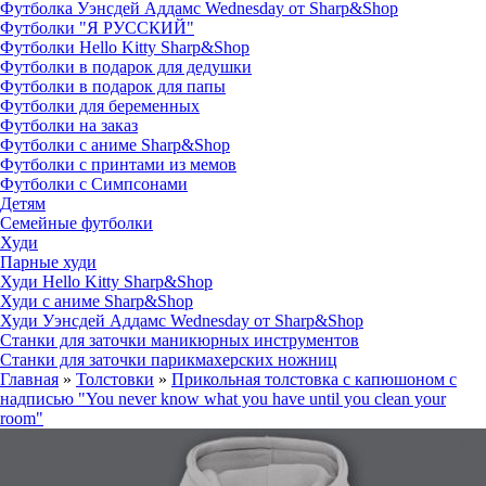
Футболка Уэнсдей Аддамс Wednesday от Sharp&Shop
Футболки "Я РУССКИЙ"
Футболки Hello Kitty Sharp&Shop
Футболки в подарок для дедушки
Футболки в подарок для папы
Футболки для беременных
Футболки на заказ
Футболки с аниме Sharp&Shop
Футболки с принтами из мемов
Футболки с Симпсонами
Детям
Семейные футболки
Худи
Парные худи
Худи Hello Kitty Sharp&Shop
Худи с аниме Sharp&Shop
Худи Уэнсдей Аддамс Wednesday от Sharp&Shop
Станки для заточки маникюрных инструментов
Станки для заточки парикмахерских ножниц
Главная
»
Толстовки
»
Прикольная толстовка с капюшоном с
надписью "You never know what you have until you clean your
room"