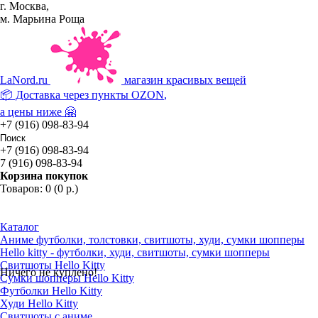
г. Москва,
м. Марьина Роща
La
Nord.ru
магазин красивых вещей
📦 Доставка через пункты
OZON
,
а цены ниже 🤗
+7 (916) 098-83-94
+7 (916) 098-83-94
7 (916) 098-83-94
Корзина покупок
Товаров: 0 (0 р.)
Каталог
Аниме футболки, толстовки, свитшоты, худи, сумки шопперы
Hello kitty - футболки, худи, свитшоты, сумки шопперы
Свитшоты Hello Kitty
Ничего не куплено!
Сумки шопперы Hello Kitty
Футболки Hello Kitty
Худи Hello Kitty
Свитшоты с аниме