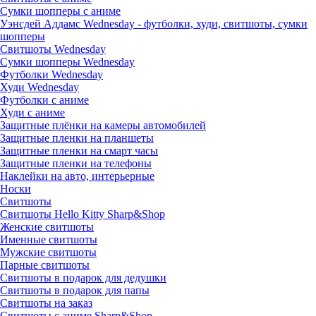
Сумки шопперы с аниме
Уэнсдей Аддамс Wednesday - футболки, худи, свитшоты, сумки
шопперы
Свитшоты Wednesday
Сумки шопперы Wednesday
Футболки Wednesday
Худи Wednesday
Футболки с аниме
Худи с аниме
Защитные плёнки на камеры автомобилей
Защитные пленки на планшеты
Защитные пленки на смарт часы
Защитные пленки на телефоны
Наклейки на авто, интерьерные
Носки
Свитшоты
Cвитшоты Hello Kitty Sharp&Shop
Женские свитшоты
Именные свитшоты
Мужские свитшоты
Парные свитшоты
Свитшоты в подарок для дедушки
Свитшоты в подарок для папы
Свитшоты на заказ
Свитшоты с аниме Sharp&Shop