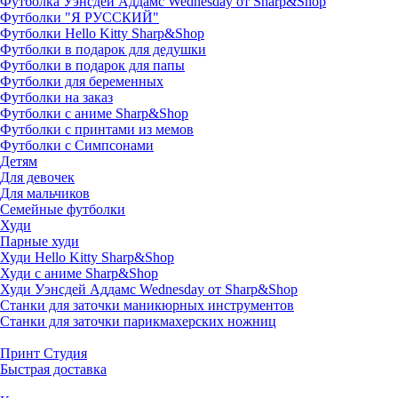
Футболка Уэнсдей Аддамс Wednesday от Sharp&Shop
Футболки "Я РУССКИЙ"
Футболки Hello Kitty Sharp&Shop
Футболки в подарок для дедушки
Футболки в подарок для папы
Футболки для беременных
Футболки на заказ
Футболки с аниме Sharp&Shop
Футболки с принтами из мемов
Футболки с Симпсонами
Детям
Для девочек
Для мальчиков
Семейные футболки
Худи
Парные худи
Худи Hello Kitty Sharp&Shop
Худи с аниме Sharp&Shop
Худи Уэнсдей Аддамс Wednesday от Sharp&Shop
Станки для заточки маникюрных инструментов
Станки для заточки парикмахерских ножниц
Принт Студия
Быстрая доставка