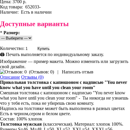
Цена:
3700 р.
Код товара:
652033-
Наличие:
Есть в наличии
Доступные варианты
*
Размер:
Количество:
🖨 Печать выполняется по индивидуальному заказу.
Изображение — пример макета. Можно изменить или загрузить
свой дизайн.
(
Отзывов: 0
)
|
Написать отзыв
Описание
Отзывы (0)
Прикольная толстовка
с капюшоном с надписью "You never
know what you have until you clean your room"
Смешная толстовка с капюшоном
с надписью "You never know
what you have until you clean your room" - Ты никогда не узнаешь
что у тебя есть, пока не убирешь свою комнату.
Надпись на толстовке может быть выполнена в разных цветах
Есть в черном,сером и белом цвете.
Состав: 100% хлопок
Толстовка мужская
(классическая). Материал: хлопок 100%.
Размеры S=46, M=48, L=50, XL=52, XXL=54, XXXL=56