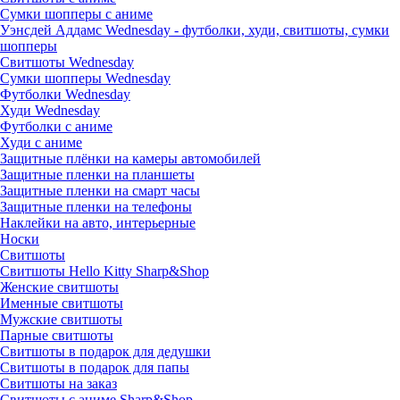
Сумки шопперы с аниме
Уэнсдей Аддамс Wednesday - футболки, худи, свитшоты, сумки
шопперы
Свитшоты Wednesday
Сумки шопперы Wednesday
Футболки Wednesday
Худи Wednesday
Футболки с аниме
Худи с аниме
Защитные плёнки на камеры автомобилей
Защитные пленки на планшеты
Защитные пленки на смарт часы
Защитные пленки на телефоны
Наклейки на авто, интерьерные
Носки
Свитшоты
Cвитшоты Hello Kitty Sharp&Shop
Женские свитшоты
Именные свитшоты
Мужские свитшоты
Парные свитшоты
Свитшоты в подарок для дедушки
Свитшоты в подарок для папы
Свитшоты на заказ
Свитшоты с аниме Sharp&Shop