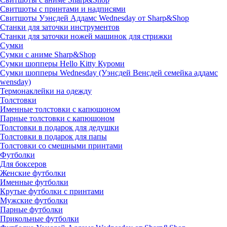
Свитшоты с принтами и надписями
Свитшоты Уэнсдей Аддамс Wednesday от Sharp&Shop
Станки для заточки инструментов
Станки для заточки ножей машинок для стрижки
Сумки
Сумки с аниме Sharp&Shop
Сумки шопперы Hello Kitty Куроми
Сумки шопперы Wednesday (Уэнсдей Венсдей семейка аддамс
wensday)
Термонаклейки на одежду
Толстовки
Именные толстовки с капюшоном
Парные толстовки с капюшоном
Толстовки в подарок для дедушки
Толстовки в подарок для папы
Толстовки со смешными принтами
Футболки
Для боксеров
Женские футболки
Именные футболки
Крутые футболки с принтами
Мужские футболки
Парные футболки
Прикольные футболки