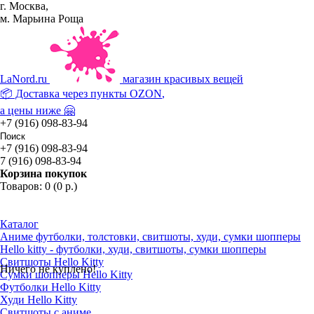
г. Москва,
м. Марьина Роща
La
Nord.ru
магазин красивых вещей
📦 Доставка через пункты
OZON
,
а цены ниже 🤗
+7 (916) 098-83-94
+7 (916) 098-83-94
7 (916) 098-83-94
Корзина покупок
Товаров: 0 (0 р.)
Каталог
Аниме футболки, толстовки, свитшоты, худи, сумки шопперы
Hello kitty - футболки, худи, свитшоты, сумки шопперы
Свитшоты Hello Kitty
Ничего не куплено!
Сумки шопперы Hello Kitty
Футболки Hello Kitty
Худи Hello Kitty
Свитшоты с аниме