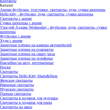
Контакты
Каталог
Аниме футболки, толстовки, свитшоты, худи, сумки шопперы
Hello kitty - футболки, худи, свитшоты, сумки шопперы
Свитшоты с аниме
Сумки шопперы с аниме
Уэнсдей Аддамс Wednesday - футболки, худи, свитшоты, сумки
шопперы
Футболки с аниме
Худи с аниме
Защитные плёнки на камеры автомобилей
Защитные пленки на планшеты
Защитные пленки на смарт часы
Защитные пленки на телефоны
Наклейки на авто, интерьерные
Носки
Свитшоты
Cвитшоты Hello Kitty Sharp&Shop
Женские свитшоты
Именные свитшоты
Мужские свитшоты
Парные свитшоты
Свитшоты в подарок для дедушки
Свитшоты в подарок для папы
Свитшоты на заказ