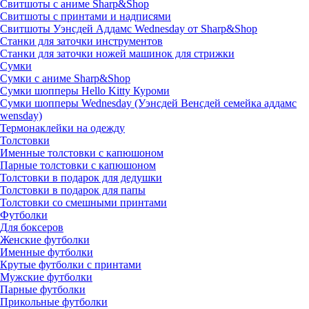
Свитшоты с аниме Sharp&Shop
Свитшоты с принтами и надписями
Свитшоты Уэнсдей Аддамс Wednesday от Sharp&Shop
Станки для заточки инструментов
Станки для заточки ножей машинок для стрижки
Сумки
Сумки с аниме Sharp&Shop
Сумки шопперы Hello Kitty Куроми
Сумки шопперы Wednesday (Уэнсдей Венсдей семейка аддамс
wensday)
Термонаклейки на одежду
Толстовки
Именные толстовки с капюшоном
Парные толстовки с капюшоном
Толстовки в подарок для дедушки
Толстовки в подарок для папы
Толстовки со смешными принтами
Футболки
Для боксеров
Женские футболки
Именные футболки
Крутые футболки с принтами
Мужские футболки
Парные футболки
Прикольные футболки