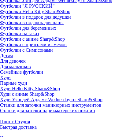
Футболка Уэнсдей Аддамс Wednesday от Sharp&Shop
Футболки "Я РУССКИЙ"
Футболки Hello Kitty Sharp&Shop
Футболки в подарок для дедушки
Футболки в подарок для папы
Футболки для беременных
Футболки на заказ
Футболки с аниме Sharp&Shop
Футболки с принтами из мемов
Футболки с Симпсонами
Детям
Для девочек
Для мальчиков
Семейные футболки
Худи
Парные худи
Худи Hello Kitty Sharp&Shop
Худи с аниме Sharp&Shop
Худи Уэнсдей Аддамс Wednesday от Sharp&Shop
Станки для заточки маникюрных инструментов
Станки для заточки парикмахерских ножниц
Принт Студия
Быстрая доставка