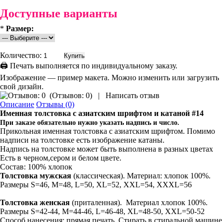
Доступные варианты
*
Размер:
Количество:
🖨 Печать выполняется по индивидуальному заказу.
Изображение — пример макета. Можно изменить или загрузить
свой дизайн.
(
Отзывов: 0
)
|
Написать отзыв
Описание
Отзывы (0)
Именная толстовка
с азиатским шрифтом и катаной #14
При заказе обязательно нужно указать надпись и число.
Прикольная именная толстовка с азиатским шрифтом. Помимо
надписи на толстовке есть изображение катаны.
Надпись на толстовке может быть выполнена в разных цветах
Есть в черном,сером и белом цвете.
Состав: 100% хлопок
Толстовка мужская
(классическая). Материал: хлопок 100%.
Размеры S=46, M=48, L=50, XL=52, XXL=54, XXXL=56
Толстовка
женская
(приталенная). Материал хлопок 100%.
Размеры S=42-44, M=44-46, L=46-48, XL=48-50, XXL=50-52
Способ нанесения: прямая печать. Стирать в стиральной машине