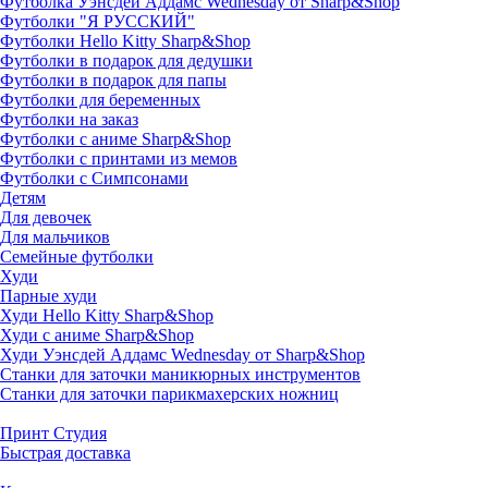
Футболка Уэнсдей Аддамс Wednesday от Sharp&Shop
Футболки "Я РУССКИЙ"
Футболки Hello Kitty Sharp&Shop
Футболки в подарок для дедушки
Футболки в подарок для папы
Футболки для беременных
Футболки на заказ
Футболки с аниме Sharp&Shop
Футболки с принтами из мемов
Футболки с Симпсонами
Детям
Для девочек
Для мальчиков
Семейные футболки
Худи
Парные худи
Худи Hello Kitty Sharp&Shop
Худи с аниме Sharp&Shop
Худи Уэнсдей Аддамс Wednesday от Sharp&Shop
Станки для заточки маникюрных инструментов
Станки для заточки парикмахерских ножниц
Принт Студия
Быстрая доставка