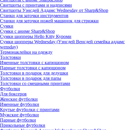
Свитшоты с принтами и надписями
Свитшоты Уэнсдей Аддамс Wednesday от Sharp&Shop
Станки для заточки инструментов
Станки для заточки ножей машинок для стрижки
Сумки
Сумки с аниме Sharp&Shop
Сумки шопперы Hello Kitty Куроми
Сумки шопперы Wednesday (Уэнсдей Венсдей семейка аддамс
wensday)
Термонаклейки на одежду
Толстовки
Именные толстовки с капюшоном
Парные толстовки с капюшоном
Толстовки в подарок для дедушки
Толстовки в подарок для папы
Толстовки со смешными принтами
Футболки
Для боксеров
Женские футболки
Именные футболки
Крутые футболки с принтами
Мужские футболки
Парные футболки
Прикольные футболки