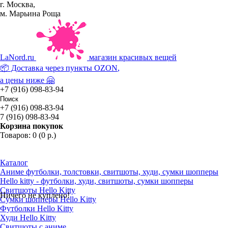
г. Москва,
м. Марьина Роща
La
Nord.ru
магазин красивых вещей
📦 Доставка через пункты
OZON
,
а цены ниже 🤗
+7 (916) 098-83-94
+7 (916) 098-83-94
7 (916) 098-83-94
Корзина покупок
Товаров: 0 (0 р.)
Каталог
Аниме футболки, толстовки, свитшоты, худи, сумки шопперы
Hello kitty - футболки, худи, свитшоты, сумки шопперы
Свитшоты Hello Kitty
Ничего не куплено!
Сумки шопперы Hello Kitty
Футболки Hello Kitty
Худи Hello Kitty
Свитшоты с аниме