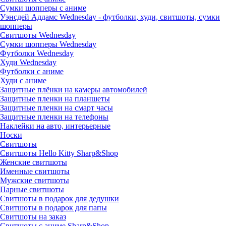
Сумки шопперы с аниме
Уэнсдей Аддамс Wednesday - футболки, худи, свитшоты, сумки
шопперы
Свитшоты Wednesday
Сумки шопперы Wednesday
Футболки Wednesday
Худи Wednesday
Футболки с аниме
Худи с аниме
Защитные плёнки на камеры автомобилей
Защитные пленки на планшеты
Защитные пленки на смарт часы
Защитные пленки на телефоны
Наклейки на авто, интерьерные
Носки
Свитшоты
Cвитшоты Hello Kitty Sharp&Shop
Женские свитшоты
Именные свитшоты
Мужские свитшоты
Парные свитшоты
Свитшоты в подарок для дедушки
Свитшоты в подарок для папы
Свитшоты на заказ
Свитшоты с аниме Sharp&Shop