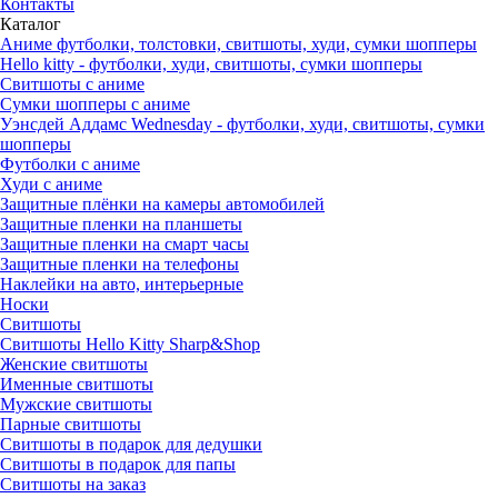
Контакты
Каталог
Аниме футболки, толстовки, свитшоты, худи, сумки шопперы
Hello kitty - футболки, худи, свитшоты, сумки шопперы
Свитшоты с аниме
Сумки шопперы с аниме
Уэнсдей Аддамс Wednesday - футболки, худи, свитшоты, сумки
шопперы
Футболки с аниме
Худи с аниме
Защитные плёнки на камеры автомобилей
Защитные пленки на планшеты
Защитные пленки на смарт часы
Защитные пленки на телефоны
Наклейки на авто, интерьерные
Носки
Свитшоты
Cвитшоты Hello Kitty Sharp&Shop
Женские свитшоты
Именные свитшоты
Мужские свитшоты
Парные свитшоты
Свитшоты в подарок для дедушки
Свитшоты в подарок для папы
Свитшоты на заказ