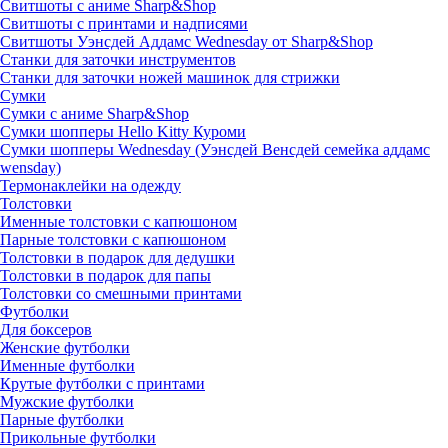
Свитшоты с аниме Sharp&Shop
Свитшоты с принтами и надписями
Свитшоты Уэнсдей Аддамс Wednesday от Sharp&Shop
Станки для заточки инструментов
Станки для заточки ножей машинок для стрижки
Сумки
Сумки с аниме Sharp&Shop
Сумки шопперы Hello Kitty Куроми
Сумки шопперы Wednesday (Уэнсдей Венсдей семейка аддамс
wensday)
Термонаклейки на одежду
Толстовки
Именные толстовки с капюшоном
Парные толстовки с капюшоном
Толстовки в подарок для дедушки
Толстовки в подарок для папы
Толстовки со смешными принтами
Футболки
Для боксеров
Женские футболки
Именные футболки
Крутые футболки с принтами
Мужские футболки
Парные футболки
Прикольные футболки