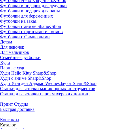
Футболки Hello Kitty Sharp&Shop
Футболки в подарок для дедушки
Футболки в подарок для папы
Футболки для беременных
Футболки на заказ
Футболки с аниме Sharp&Shop
Футболки с принтами из мемов
Футболки с Симпсонами
Детям
Для девочек
Для мальчиков
Семейные футболки
Худи
Парные худи
Худи Hello Kitty Sharp&Shop
Худи с аниме Sharp&Shop
Худи Уэнсдей Аддамс Wednesday от Sharp&Shop
Станки для заточки маникюрных инструментов
Станки для заточки парикмахерских ножниц
Принт Студия
Быстрая доставка
Контакты
Каталог