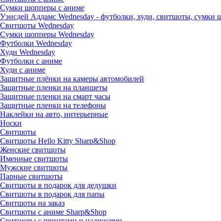
Сумки шопперы с аниме
Уэнсдей Аддамс Wednesday - футболки, худи, свитшоты, сумки
Свитшоты Wednesday
Сумки шопперы Wednesday
Футболки Wednesday
Худи Wednesday
Футболки с аниме
Худи с аниме
Защитные плёнки на камеры автомобилей
Защитные пленки на планшеты
Защитные пленки на смарт часы
Защитные пленки на телефоны
Наклейки на авто, интерьерные
Носки
Свитшоты
Cвитшоты Hello Kitty Sharp&Shop
Женские свитшоты
Именные свитшоты
Мужские свитшоты
Парные свитшоты
Свитшоты в подарок для дедушки
Свитшоты в подарок для папы
Свитшоты на заказ
Свитшоты с аниме Sharp&Shop
Свитшоты с принтами и надписями