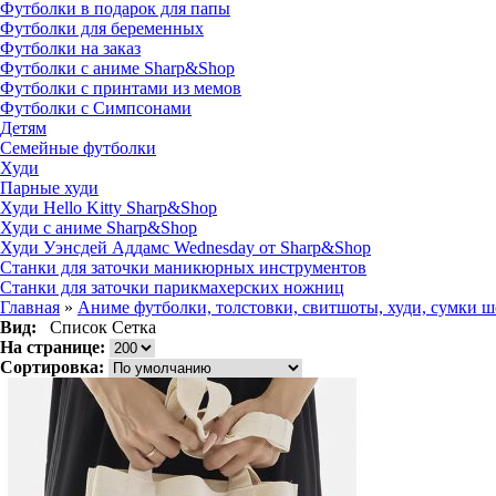
Футболки в подарок для папы
Футболки для беременных
Футболки на заказ
Футболки с аниме Sharp&Shop
Футболки с принтами из мемов
Футболки с Симпсонами
Детям
Семейные футболки
Худи
Парные худи
Худи Hello Kitty Sharp&Shop
Худи с аниме Sharp&Shop
Худи Уэнсдей Аддамс Wednesday от Sharp&Shop
Станки для заточки маникюрных инструментов
Станки для заточки парикмахерских ножниц
Главная
»
Аниме футболки, толстовки, свитшоты, худи, сумки 
Вид:
Список
Сетка
На странице:
Сортировка: