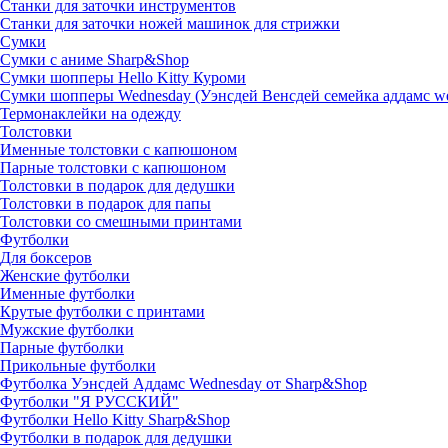
Станки для заточки инструментов
Станки для заточки ножей машинок для стрижки
Сумки
Сумки с аниме Sharp&Shop
Сумки шопперы Hello Kitty Куроми
Сумки шопперы Wednesday (Уэнсдей Венсдей семейка аддамс w
Термонаклейки на одежду
Толстовки
Именные толстовки с капюшоном
Парные толстовки с капюшоном
Толстовки в подарок для дедушки
Толстовки в подарок для папы
Толстовки со смешными принтами
Футболки
Для боксеров
Женские футболки
Именные футболки
Крутые футболки с принтами
Мужские футболки
Парные футболки
Прикольные футболки
Футболка Уэнсдей Аддамс Wednesday от Sharp&Shop
Футболки "Я РУССКИЙ"
Футболки Hello Kitty Sharp&Shop
Футболки в подарок для дедушки