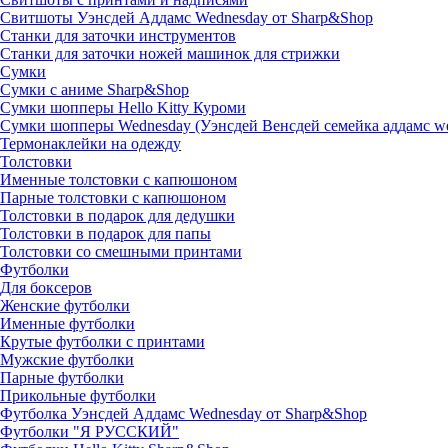
Свитшоты Уэнсдей Аддамс Wednesday от Sharp&Shop
Станки для заточки инструментов
Станки для заточки ножей машинок для стрижки
Сумки
Сумки с аниме Sharp&Shop
Сумки шопперы Hello Kitty Куроми
Сумки шопперы Wednesday (Уэнсдей Венсдей семейка аддамс w
Термонаклейки на одежду
Толстовки
Именные толстовки с капюшоном
Парные толстовки с капюшоном
Толстовки в подарок для дедушки
Толстовки в подарок для папы
Толстовки со смешными принтами
Футболки
Для боксеров
Женские футболки
Именные футболки
Крутые футболки с принтами
Мужские футболки
Парные футболки
Прикольные футболки
Футболка Уэнсдей Аддамс Wednesday от Sharp&Shop
Футболки "Я РУССКИЙ"