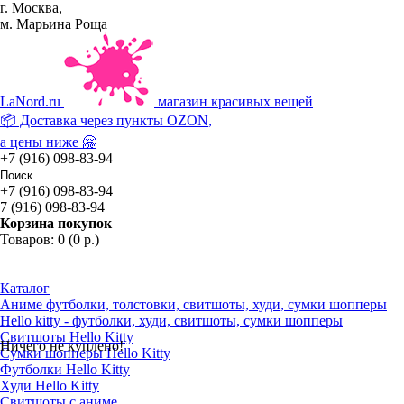
г. Москва,
м. Марьина Роща
La
Nord.ru
магазин красивых вещей
📦 Доставка через пункты
OZON
,
а цены ниже 🤗
+7 (916) 098-83-94
+7 (916) 098-83-94
7 (916) 098-83-94
Корзина покупок
Товаров: 0 (0 р.)
Каталог
Аниме футболки, толстовки, свитшоты, худи, сумки шопперы
Hello kitty - футболки, худи, свитшоты, сумки шопперы
Свитшоты Hello Kitty
Ничего не куплено!
Сумки шопперы Hello Kitty
Футболки Hello Kitty
Худи Hello Kitty
Свитшоты с аниме