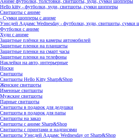
Аниме футболки, толстовки, свитшоты, худи, сумки шопперы
Hello kitty - футболки, худи, свитшоты, сумки шопперы
Свитшоты с аниме
- Сумки шопперы с аниме
Уэнсдей Аддамс Wednesday - футболки, худи, свитшоты, сумки
Футболки с аниме
Худи с аниме
Защитные плёнки на камеры автомобилей
Защитные пленки на планшеты
Защитные пленки на смарт часы
Защитные пленки на телефоны
Наклейки на авто, интерьерные
Носки
Свитшоты
Cвитшоты Hello Kitty Sharp&Shop
Женские свитшоты
Именные свитшоты
Мужские свитшоты
Парные свитшоты
Свитшоты в подарок для дедушки
Свитшоты в подарок для папы
Свитшоты на заказ
Свитшоты с аниме Sharp&Shop
Свитшоты с принтами и надписями
Свитшоты Уэнсдей Аддамс Wednesday от Sharp&Shop