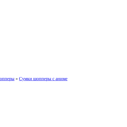
шопперы
»
Сумки шопперы с аниме