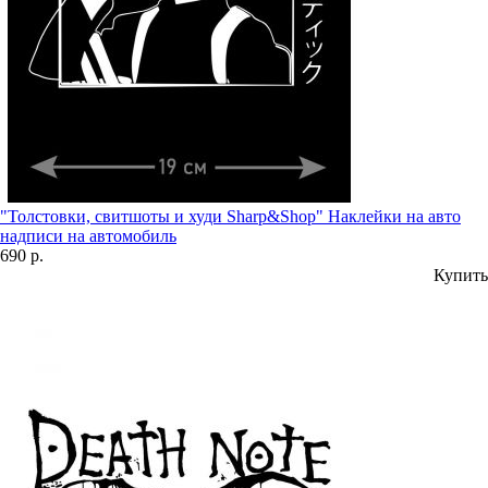
"Толстовки, свитшоты и худи Sharp&Shop" Наклейки на авто
надписи на автомобиль
690 р.
Купить