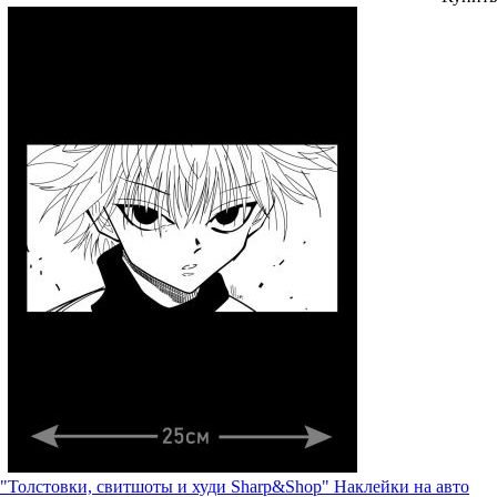
"Толстовки, свитшоты и худи Sharp&Shop" Наклейки на авто