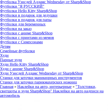
Футболка Уэнсдей Аддамс Wednesday от Sharp&Shop
Футболки "Я РУССКИЙ"
Футболки Hello Kitty Sharp&Shop
Футболки в подарок для дедушки
Футболки в подарок для папы
Футболки для беременных
Футболки на заказ
Футболки с аниме Sharp&Shop
Футболки с принтами из мемов
Футболки с Симпсонами
Детям
Семейные футболки
Худи
Парные худи
Худи Hello Kitty Sharp&Shop
Худи с аниме Sharp&Shop
Худи Уэнсдей Аддамс Wednesday от Sharp&Shop
Станки для заточки маникюрных инструментов
Станки для заточки парикмахерских ножниц
Главная
»
Наклейки на авто, интерьерные
»
"Толстовки,
свитшоты и худи Sharp&Shop" Наклейки на авто надписи на
автомобиль