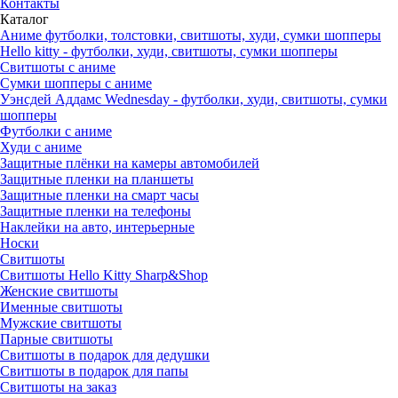
Контакты
Каталог
Аниме футболки, толстовки, свитшоты, худи, сумки шопперы
Hello kitty - футболки, худи, свитшоты, сумки шопперы
Свитшоты с аниме
Сумки шопперы с аниме
Уэнсдей Аддамс Wednesday - футболки, худи, свитшоты, сумки
шопперы
Футболки с аниме
Худи с аниме
Защитные плёнки на камеры автомобилей
Защитные пленки на планшеты
Защитные пленки на смарт часы
Защитные пленки на телефоны
Наклейки на авто, интерьерные
Носки
Свитшоты
Cвитшоты Hello Kitty Sharp&Shop
Женские свитшоты
Именные свитшоты
Мужские свитшоты
Парные свитшоты
Свитшоты в подарок для дедушки
Свитшоты в подарок для папы
Свитшоты на заказ