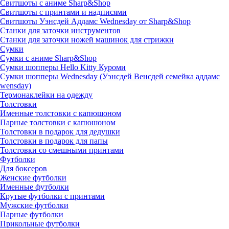
Свитшоты с аниме Sharp&Shop
Свитшоты с принтами и надписями
Свитшоты Уэнсдей Аддамс Wednesday от Sharp&Shop
Станки для заточки инструментов
Станки для заточки ножей машинок для стрижки
Сумки
Сумки с аниме Sharp&Shop
Сумки шопперы Hello Kitty Куроми
Сумки шопперы Wednesday (Уэнсдей Венсдей семейка аддамс
wensday)
Термонаклейки на одежду
Толстовки
Именные толстовки с капюшоном
Парные толстовки с капюшоном
Толстовки в подарок для дедушки
Толстовки в подарок для папы
Толстовки со смешными принтами
Футболки
Для боксеров
Женские футболки
Именные футболки
Крутые футболки с принтами
Мужские футболки
Парные футболки
Прикольные футболки