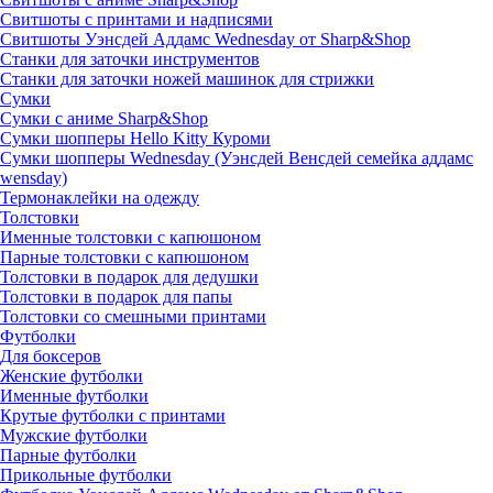
Свитшоты с принтами и надписями
Свитшоты Уэнсдей Аддамс Wednesday от Sharp&Shop
Станки для заточки инструментов
Станки для заточки ножей машинок для стрижки
Сумки
Сумки с аниме Sharp&Shop
Сумки шопперы Hello Kitty Куроми
Сумки шопперы Wednesday (Уэнсдей Венсдей семейка аддамс
wensday)
Термонаклейки на одежду
Толстовки
Именные толстовки с капюшоном
Парные толстовки с капюшоном
Толстовки в подарок для дедушки
Толстовки в подарок для папы
Толстовки со смешными принтами
Футболки
Для боксеров
Женские футболки
Именные футболки
Крутые футболки с принтами
Мужские футболки
Парные футболки
Прикольные футболки