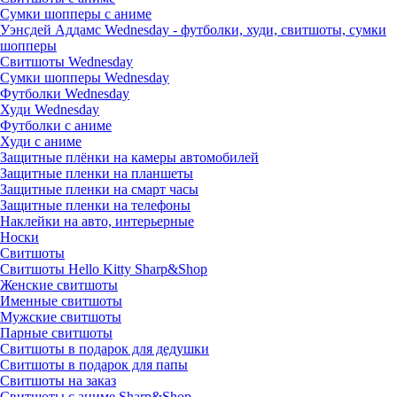
Сумки шопперы с аниме
Уэнсдей Аддамс Wednesday - футболки, худи, свитшоты, сумки
шопперы
Свитшоты Wednesday
Сумки шопперы Wednesday
Футболки Wednesday
Худи Wednesday
Футболки с аниме
Худи с аниме
Защитные плёнки на камеры автомобилей
Защитные пленки на планшеты
Защитные пленки на смарт часы
Защитные пленки на телефоны
Наклейки на авто, интерьерные
Носки
Свитшоты
Cвитшоты Hello Kitty Sharp&Shop
Женские свитшоты
Именные свитшоты
Мужские свитшоты
Парные свитшоты
Свитшоты в подарок для дедушки
Свитшоты в подарок для папы
Свитшоты на заказ
Свитшоты с аниме Sharp&Shop