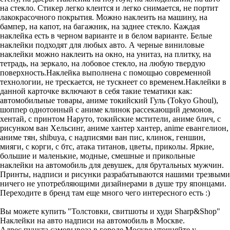
на стекло. Стикер легко клеится и легко снимается, не портит
лакокрасочного покрытия. Можно наклеить на машину, на
бампер, на капот, на багажник, на заднее стекло. Каждая
наклейка есть в черном варианте и в белом варианте. Белые
наклейки подходят для любых авто. А черные виниловые
наклейки можно наклеить на окно, на унитаз, на плитку, на
тетрадь, на зеркало, на лобовое стекло, на любую твердую
поверхность.Наклейка выполнена с помощью современной
технологии, не трескается, не тускнеет со временем.Наклейки в
данной карточке включают в себя такие тематики как:
автомобильные товары, аниме токийский Гуль (Tokyo Ghoul),
шоппер однотонный с аниме клинок рассекающий демонов,
хентай, с принтом Наруто, токийские мстители, аниме блич, с
рисунком ван Хельсинг, аниме хантер хантер, anime евангелион,
аниме тян, shibuya, с надписями ван пис, клинок, геншин,
мияги, с корги, с бтс, атака титанов, цветы, приколы. Яркие,
большие и маленькие, модные, смешные и прикольные
наклейки на автомобиль для девушек, для брутальных мужчин.
Принты, надписи и рисунки разрабатываются нашими трезвыми
ничего не употребляющими дизайнерами в душе тру японцами.
Переходите в бренд там еще много чего интересного есть :)
Вы можете купить "Толстовки, свитшоты и худи Sharp&Shop"
Наклейки на авто надписи на автомобиль в Москве.
Адрес пункта самовывоза в городе Москве уточняйте у