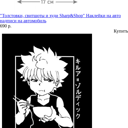
"Толстовки, свитшоты и худи Sharp&Shop" Наклейки на авто
надписи на автомобиль
690 р.
Купить