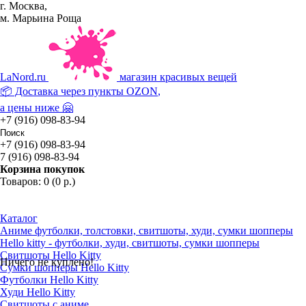
г. Москва,
м. Марьина Роща
La
Nord.ru
магазин красивых вещей
📦 Доставка через пункты
OZON
,
а цены ниже 🤗
+7 (916) 098-83-94
+7 (916) 098-83-94
7 (916) 098-83-94
Корзина покупок
Товаров: 0 (0 р.)
Каталог
Аниме футболки, толстовки, свитшоты, худи, сумки шопперы
Hello kitty - футболки, худи, свитшоты, сумки шопперы
Свитшоты Hello Kitty
Ничего не куплено!
Сумки шопперы Hello Kitty
Футболки Hello Kitty
Худи Hello Kitty
Свитшоты с аниме