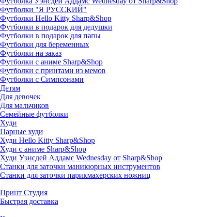
Футболка Уэнсдей Аддамс Wednesday от Sharp&Shop
Футболки "Я РУССКИЙ"
Футболки Hello Kitty Sharp&Shop
Футболки в подарок для дедушки
Футболки в подарок для папы
Футболки для беременных
Футболки на заказ
Футболки с аниме Sharp&Shop
Футболки с принтами из мемов
Футболки с Симпсонами
Детям
Для девочек
Для мальчиков
Семейные футболки
Худи
Парные худи
Худи Hello Kitty Sharp&Shop
Худи с аниме Sharp&Shop
Худи Уэнсдей Аддамс Wednesday от Sharp&Shop
Станки для заточки маникюрных инструментов
Станки для заточки парикмахерских ножниц
Принт Студия
Быстрая доставка