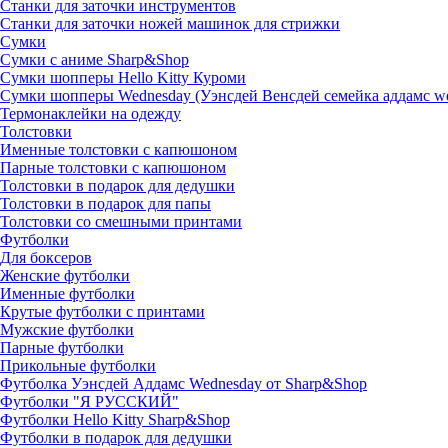
Станки для заточки инструментов
Станки для заточки ножей машинок для стрижки
Сумки
Сумки с аниме Sharp&Shop
Сумки шопперы Hello Kitty Куроми
Сумки шопперы Wednesday (Уэнсдей Венсдей семейка аддамс w
Термонаклейки на одежду
Толстовки
Именные толстовки с капюшоном
Парные толстовки с капюшоном
Толстовки в подарок для дедушки
Толстовки в подарок для папы
Толстовки со смешными принтами
Футболки
Для боксеров
Женские футболки
Именные футболки
Крутые футболки с принтами
Мужские футболки
Парные футболки
Прикольные футболки
Футболка Уэнсдей Аддамс Wednesday от Sharp&Shop
Футболки "Я РУССКИЙ"
Футболки Hello Kitty Sharp&Shop
Футболки в подарок для дедушки