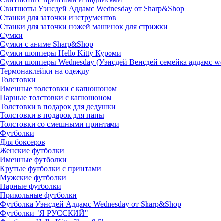
Свитшоты Уэнсдей Аддамс Wednesday от Sharp&Shop
Станки для заточки инструментов
Станки для заточки ножей машинок для стрижки
Сумки
Сумки с аниме Sharp&Shop
Сумки шопперы Hello Kitty Куроми
Сумки шопперы Wednesday (Уэнсдей Венсдей семейка аддамс w
Термонаклейки на одежду
Толстовки
Именные толстовки с капюшоном
Парные толстовки с капюшоном
Толстовки в подарок для дедушки
Толстовки в подарок для папы
Толстовки со смешными принтами
Футболки
Для боксеров
Женские футболки
Именные футболки
Крутые футболки с принтами
Мужские футболки
Парные футболки
Прикольные футболки
Футболка Уэнсдей Аддамс Wednesday от Sharp&Shop
Футболки "Я РУССКИЙ"