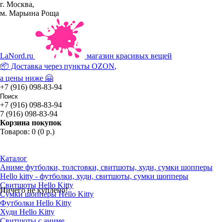
г. Москва,
м. Марьина Роща
La
Nord.ru
магазин красивых вещей
📦 Доставка через пункты
OZON
,
а цены ниже 🤗
+7 (916) 098-83-94
+7 (916) 098-83-94
7 (916) 098-83-94
Корзина покупок
Товаров: 0 (0 р.)
Каталог
Аниме футболки, толстовки, свитшоты, худи, сумки шопперы
Hello kitty - футболки, худи, свитшоты, сумки шопперы
Свитшоты Hello Kitty
Ничего не куплено!
Сумки шопперы Hello Kitty
Футболки Hello Kitty
Худи Hello Kitty
Свитшоты с аниме