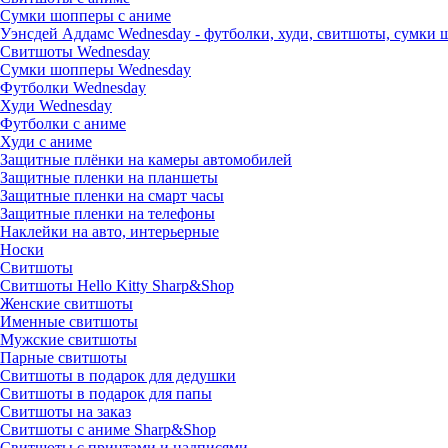
Сумки шопперы с аниме
Уэнсдей Аддамс Wednesday - футболки, худи, свитшоты, сумки
Свитшоты Wednesday
Сумки шопперы Wednesday
Футболки Wednesday
Худи Wednesday
Футболки с аниме
Худи с аниме
Защитные плёнки на камеры автомобилей
Защитные пленки на планшеты
Защитные пленки на смарт часы
Защитные пленки на телефоны
Наклейки на авто, интерьерные
Носки
Свитшоты
Cвитшоты Hello Kitty Sharp&Shop
Женские свитшоты
Именные свитшоты
Мужские свитшоты
Парные свитшоты
Свитшоты в подарок для дедушки
Свитшоты в подарок для папы
Свитшоты на заказ
Свитшоты с аниме Sharp&Shop
Свитшоты с принтами и надписями