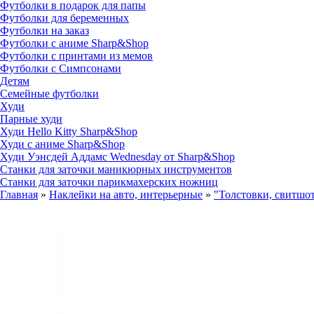
Футболки в подарок для папы
Футболки для беременных
Футболки на заказ
Футболки с аниме Sharp&Shop
Футболки с принтами из мемов
Футболки с Симпсонами
Детям
Семейные футболки
Худи
Парные худи
Худи Hello Kitty Sharp&Shop
Худи с аниме Sharp&Shop
Худи Уэнсдей Аддамс Wednesday от Sharp&Shop
Станки для заточки маникюрных инструментов
Станки для заточки парикмахерских ножниц
Главная
»
Наклейки на авто, интерьерные
»
"Толстовки, свитшо