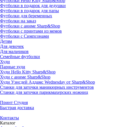
Футболки Hello Kitty Sharp&Shop
Футболки в подарок для дедушки
Футболки в подарок для папы
Футболки для беременных
Футболки на заказ
Футболки с аниме Sharp&Shop
Футболки с принтами из мемов
Футболки с Симпсонами
Детям
Для девочек
Для мальчиков
Семейные футболки
Худи
Парные худи
Худи Hello Kitty Sharp&Shop
Худи с аниме Sharp&Shop
Худи Уэнсдей Аддамс Wednesday от Sharp&Shop
Станки для заточки маникюрных инструментов
Станки для заточки парикмахерских ножниц
Принт Студия
Быстрая доставка
Контакты
Каталог