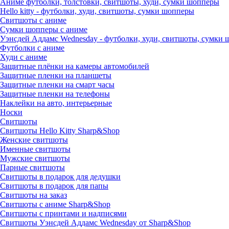
Аниме футболки, толстовки, свитшоты, худи, сумки шопперы
Hello kitty - футболки, худи, свитшоты, сумки шопперы
Свитшоты с аниме
Сумки шопперы с аниме
Уэнсдей Аддамс Wednesday - футболки, худи, свитшоты, сумки
Футболки с аниме
Худи с аниме
Защитные плёнки на камеры автомобилей
Защитные пленки на планшеты
Защитные пленки на смарт часы
Защитные пленки на телефоны
Наклейки на авто, интерьерные
Носки
Свитшоты
Cвитшоты Hello Kitty Sharp&Shop
Женские свитшоты
Именные свитшоты
Мужские свитшоты
Парные свитшоты
Свитшоты в подарок для дедушки
Свитшоты в подарок для папы
Свитшоты на заказ
Свитшоты с аниме Sharp&Shop
Свитшоты с принтами и надписями
Свитшоты Уэнсдей Аддамс Wednesday от Sharp&Shop