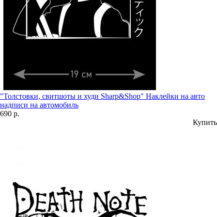
"Толстовки, свитшоты и худи Sharp&Shop" Наклейки на авто
надписи на автомобиль
690 р.
Купить