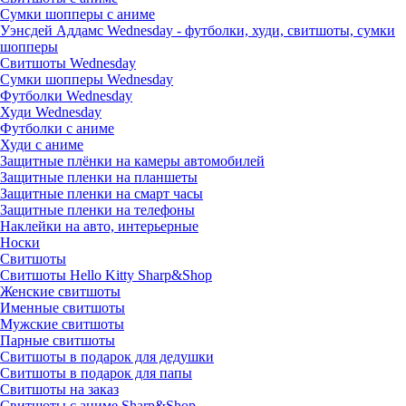
Сумки шопперы с аниме
Уэнсдей Аддамс Wednesday - футболки, худи, свитшоты, сумки
шопперы
Свитшоты Wednesday
Сумки шопперы Wednesday
Футболки Wednesday
Худи Wednesday
Футболки с аниме
Худи с аниме
Защитные плёнки на камеры автомобилей
Защитные пленки на планшеты
Защитные пленки на смарт часы
Защитные пленки на телефоны
Наклейки на авто, интерьерные
Носки
Свитшоты
Cвитшоты Hello Kitty Sharp&Shop
Женские свитшоты
Именные свитшоты
Мужские свитшоты
Парные свитшоты
Свитшоты в подарок для дедушки
Свитшоты в подарок для папы
Свитшоты на заказ
Свитшоты с аниме Sharp&Shop