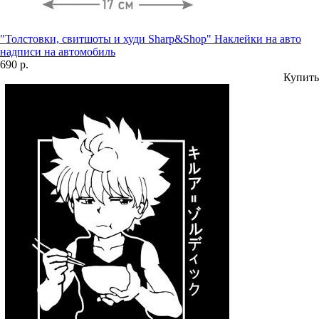
"Толстовки, свитшоты и худи Sharp&Shop" Наклейки на авто
надписи на автомобиль
690 р.
Купить