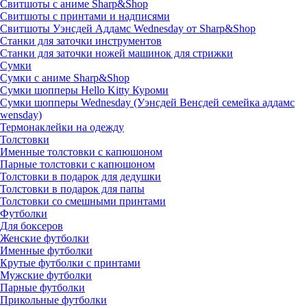
Свитшоты с аниме Sharp&Shop
Свитшоты с принтами и надписями
Свитшоты Уэнсдей Аддамс Wednesday от Sharp&Shop
Станки для заточки инструментов
Станки для заточки ножей машинок для стрижки
Сумки
Сумки с аниме Sharp&Shop
Сумки шопперы Hello Kitty Куроми
Сумки шопперы Wednesday (Уэнсдей Венсдей семейка аддамс
wensday)
Термонаклейки на одежду
Толстовки
Именные толстовки с капюшоном
Парные толстовки с капюшоном
Толстовки в подарок для дедушки
Толстовки в подарок для папы
Толстовки со смешными принтами
Футболки
Для боксеров
Женские футболки
Именные футболки
Крутые футболки с принтами
Мужские футболки
Парные футболки
Прикольные футболки