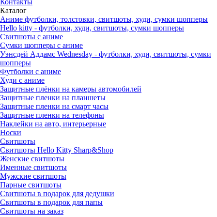
Контакты
Каталог
Аниме футболки, толстовки, свитшоты, худи, сумки шопперы
Hello kitty - футболки, худи, свитшоты, сумки шопперы
Свитшоты с аниме
Сумки шопперы с аниме
Уэнсдей Аддамс Wednesday - футболки, худи, свитшоты, сумки
шопперы
Футболки с аниме
Худи с аниме
Защитные плёнки на камеры автомобилей
Защитные пленки на планшеты
Защитные пленки на смарт часы
Защитные пленки на телефоны
Наклейки на авто, интерьерные
Носки
Свитшоты
Cвитшоты Hello Kitty Sharp&Shop
Женские свитшоты
Именные свитшоты
Мужские свитшоты
Парные свитшоты
Свитшоты в подарок для дедушки
Свитшоты в подарок для папы
Свитшоты на заказ