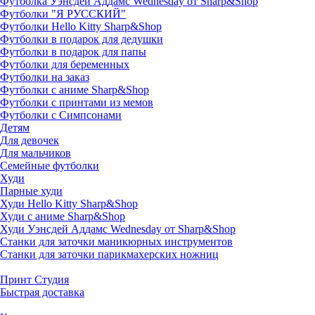
Футболка Уэнсдей Аддамс Wednesday от Sharp&Shop
Футболки "Я РУССКИЙ"
Футболки Hello Kitty Sharp&Shop
Футболки в подарок для дедушки
Футболки в подарок для папы
Футболки для беременных
Футболки на заказ
Футболки с аниме Sharp&Shop
Футболки с принтами из мемов
Футболки с Симпсонами
Детям
Для девочек
Для мальчиков
Семейные футболки
Худи
Парные худи
Худи Hello Kitty Sharp&Shop
Худи с аниме Sharp&Shop
Худи Уэнсдей Аддамс Wednesday от Sharp&Shop
Станки для заточки маникюрных инструментов
Станки для заточки парикмахерских ножниц
Принт Студия
Быстрая доставка