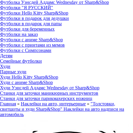
Футболка Уэнсдей Аддамс Wednesday от Sharp&Shop
Футболки "Я РУССКИЙ"
Футболки Hello Kitty Sharp&Shop
Футболки в подарок для дедушки
Футболки в подарок для папы
Футболки для беременных
Футболки на заказ
Футболки с аниме Sharp&Shop
Футболки с принтами из мемов
Футболки с Симпсонами
Детям
Семейные футболки
Худи
Парные худи
Худи Hello Kitty Sharp&Shop
Худи с аниме Sharp&Shop
Худи Уэнсдей Аддамс Wednesday от Sharp&Shop
Станки для заточки маникюрных инструментов
Станки для заточки парикмахерских ножниц
Главная
»
Наклейки на авто, интерьерные
»
"Толстовки,
свитшоты и худи Sharp&Shop" Наклейки на авто надписи на
автомобиль