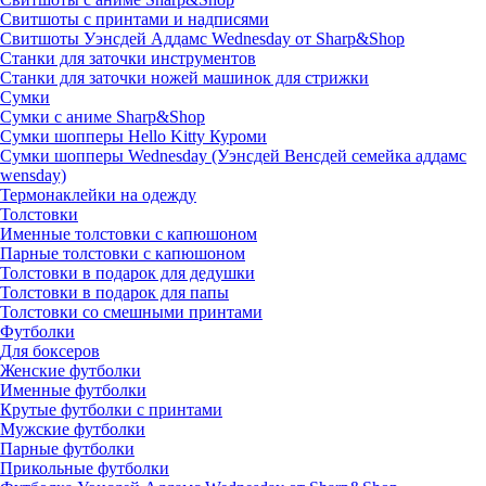
Свитшоты с принтами и надписями
Свитшоты Уэнсдей Аддамс Wednesday от Sharp&Shop
Станки для заточки инструментов
Станки для заточки ножей машинок для стрижки
Сумки
Сумки с аниме Sharp&Shop
Сумки шопперы Hello Kitty Куроми
Сумки шопперы Wednesday (Уэнсдей Венсдей семейка аддамс
wensday)
Термонаклейки на одежду
Толстовки
Именные толстовки с капюшоном
Парные толстовки с капюшоном
Толстовки в подарок для дедушки
Толстовки в подарок для папы
Толстовки со смешными принтами
Футболки
Для боксеров
Женские футболки
Именные футболки
Крутые футболки с принтами
Мужские футболки
Парные футболки
Прикольные футболки