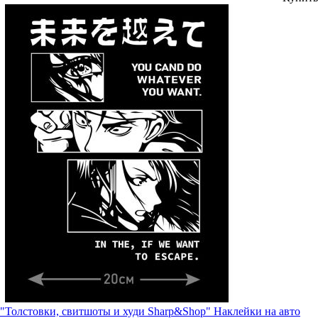
"Толстовки, свитшоты и худи Sharp&Shop" Наклейки на авто