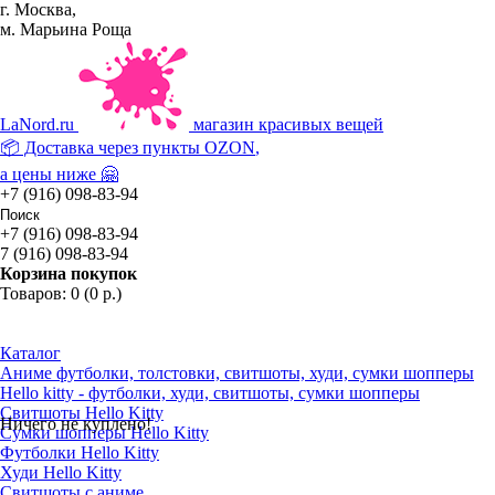
г. Москва,
м. Марьина Роща
La
Nord.ru
магазин красивых вещей
📦 Доставка через пункты
OZON
,
а цены ниже 🤗
+7 (916) 098-83-94
+7 (916) 098-83-94
7 (916) 098-83-94
Корзина покупок
Товаров: 0 (0 р.)
Каталог
Аниме футболки, толстовки, свитшоты, худи, сумки шопперы
Hello kitty - футболки, худи, свитшоты, сумки шопперы
Свитшоты Hello Kitty
Ничего не куплено!
Сумки шопперы Hello Kitty
Футболки Hello Kitty
Худи Hello Kitty
Свитшоты с аниме