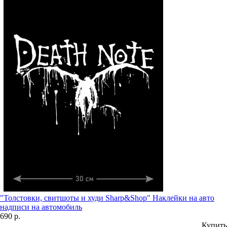
"Толстовки, свитшоты и худи Sharp&Shop" Наклейки на авто
надписи на автомобиль
690 р.
Купить