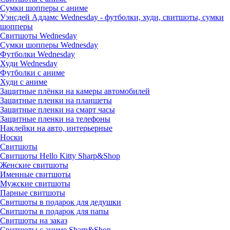
Сумки шопперы с аниме
Уэнсдей Аддамс Wednesday - футболки, худи, свитшоты, сумки
шопперы
Свитшоты Wednesday
Сумки шопперы Wednesday
Футболки Wednesday
Худи Wednesday
Футболки с аниме
Худи с аниме
Защитные плёнки на камеры автомобилей
Защитные пленки на планшеты
Защитные пленки на смарт часы
Защитные пленки на телефоны
Наклейки на авто, интерьерные
Носки
Свитшоты
Cвитшоты Hello Kitty Sharp&Shop
Женские свитшоты
Именные свитшоты
Мужские свитшоты
Парные свитшоты
Свитшоты в подарок для дедушки
Свитшоты в подарок для папы
Свитшоты на заказ
Свитшоты с аниме Sharp&Shop