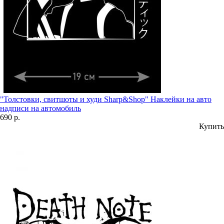
"Толстовки, свитшоты и худи Sharp&Shop" Наклейки на авто
надписи на автомобиль
690 р.
Купить