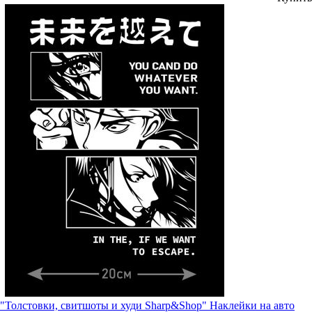
"Толстовки, свитшоты и худи Sharp&Shop" Наклейки на авто