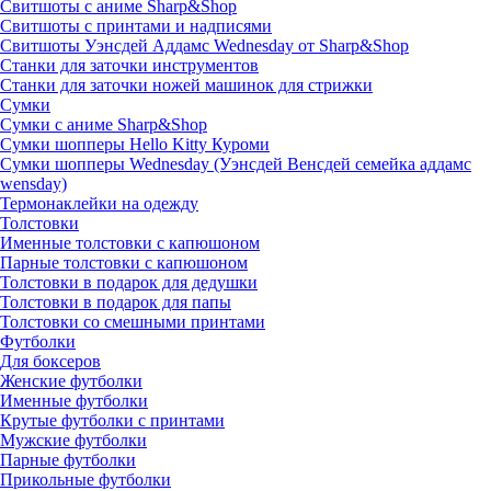
Свитшоты с аниме Sharp&Shop
Свитшоты с принтами и надписями
Свитшоты Уэнсдей Аддамс Wednesday от Sharp&Shop
Станки для заточки инструментов
Станки для заточки ножей машинок для стрижки
Сумки
Сумки с аниме Sharp&Shop
Сумки шопперы Hello Kitty Куроми
Сумки шопперы Wednesday (Уэнсдей Венсдей семейка аддамс
wensday)
Термонаклейки на одежду
Толстовки
Именные толстовки с капюшоном
Парные толстовки с капюшоном
Толстовки в подарок для дедушки
Толстовки в подарок для папы
Толстовки со смешными принтами
Футболки
Для боксеров
Женские футболки
Именные футболки
Крутые футболки с принтами
Мужские футболки
Парные футболки
Прикольные футболки