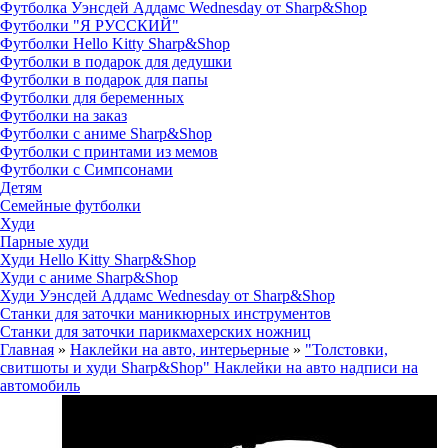
Футболка Уэнсдей Аддамс Wednesday от Sharp&Shop
Футболки "Я РУССКИЙ"
Футболки Hello Kitty Sharp&Shop
Футболки в подарок для дедушки
Футболки в подарок для папы
Футболки для беременных
Футболки на заказ
Футболки с аниме Sharp&Shop
Футболки с принтами из мемов
Футболки с Симпсонами
Детям
Семейные футболки
Худи
Парные худи
Худи Hello Kitty Sharp&Shop
Худи с аниме Sharp&Shop
Худи Уэнсдей Аддамс Wednesday от Sharp&Shop
Станки для заточки маникюрных инструментов
Станки для заточки парикмахерских ножниц
Главная
»
Наклейки на авто, интерьерные
»
"Толстовки,
свитшоты и худи Sharp&Shop" Наклейки на авто надписи на
автомобиль