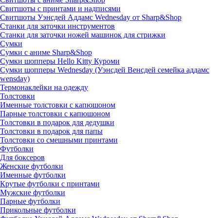
Свитшоты с принтами и надписями
Свитшоты Уэнсдей Аддамс Wednesday от Sharp&Shop
Станки для заточки инструментов
Станки для заточки ножей машинок для стрижки
Сумки
Сумки с аниме Sharp&Shop
Сумки шопперы Hello Kitty Куроми
Сумки шопперы Wednesday (Уэнсдей Венсдей семейка аддамс
wensday)
Термонаклейки на одежду
Толстовки
Именные толстовки с капюшоном
Парные толстовки с капюшоном
Толстовки в подарок для дедушки
Толстовки в подарок для папы
Толстовки со смешными принтами
Футболки
Для боксеров
Женские футболки
Именные футболки
Крутые футболки с принтами
Мужские футболки
Парные футболки
Прикольные футболки