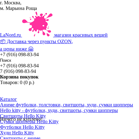
г. Москва,
м. Марьина Роща
La
Nord.ru
магазин красивых вещей
📦 Доставка через пункты
OZON
,
а цены ниже 🤗
+7 (916) 098-83-94
+7 (916) 098-83-94
7 (916) 098-83-94
Корзина покупок
Товаров: 0 (0 р.)
Каталог
Аниме футболки, толстовки, свитшоты, худи, сумки шопперы
Hello kitty - футболки, худи, свитшоты, сумки шопперы
Свитшоты Hello Kitty
Ничего не куплено!
Сумки шопперы Hello Kitty
Футболки Hello Kitty
Худи Hello Kitty
Свитшоты с аниме