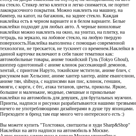
на стекло. Стикер легко клеится и легко снимается, не портит
лакокрасочного покрытия. Можно наклеить на машину, на
бампер, на капот, на багажник, на заднее стекло. Каждая
наклейка есть в черном варианте и в белом варианте. Белые
наклейки подходят для любых авто. А черные виниловые
наклейки можно наклеить на окно, на унитаз, на плитку, на
тетрадь, на зеркало, на лобовое стекло, на любую твердую
поверхность.Наклейка выполнена с помощью современной
технологии, не трескается, не тускнеет со временем.Наклейки в
данной карточке включают в себя такие тематики как:
автомобильные товары, аниме токийский Гуль (Tokyo Ghoul),
шоппер однотонный с аниме клинок рассекающий демонов,
хентай, с принтом Наруто, токийские мстители, аниме блич, с
рисунком ван Хельсинг, аниме хантер хантер, anime евангелион,
аниме тян, shibuya, с надписями ван пис, клинок, геншин,
мияги, с корги, с бтс, атака титанов, цветы, приколы. Яркие,
большие и маленькие, модные, смешные и прикольные
наклейки на автомобиль для девушек, для брутальных мужчин.
Принты, надписи и рисунки разрабатываются нашими трезвыми
ничего не употребляющими дизайнерами в душе тру японцами.
Переходите в бренд там еще много чего интересного есть :)
Вы можете купить "Толстовки, свитшоты и худи Sharp&Shop"
Наклейки на авто надписи на автомобиль в Москве.
Адрес пункта самовывоза в городе Москве уточняйте у