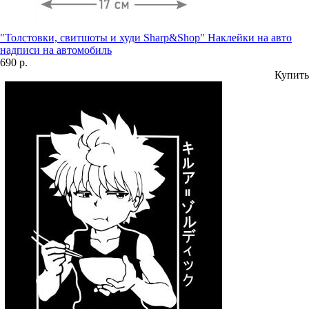
"Толстовки, свитшоты и худи Sharp&Shop" Наклейки на авто
надписи на автомобиль
690 р.
Купить