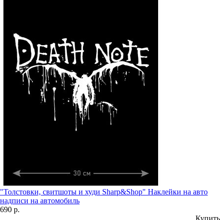
"Толстовки, свитшоты и худи Sharp&Shop" Наклейки на авто
надписи на автомобиль
690 р.
Купить