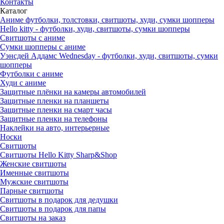
Контакты
Каталог
Аниме футболки, толстовки, свитшоты, худи, сумки шопперы
Hello kitty - футболки, худи, свитшоты, сумки шопперы
Свитшоты с аниме
Сумки шопперы с аниме
Уэнсдей Аддамс Wednesday - футболки, худи, свитшоты, сумки
шопперы
Футболки с аниме
Худи с аниме
Защитные плёнки на камеры автомобилей
Защитные пленки на планшеты
Защитные пленки на смарт часы
Защитные пленки на телефоны
Наклейки на авто, интерьерные
Носки
Свитшоты
Cвитшоты Hello Kitty Sharp&Shop
Женские свитшоты
Именные свитшоты
Мужские свитшоты
Парные свитшоты
Свитшоты в подарок для дедушки
Свитшоты в подарок для папы
Свитшоты на заказ