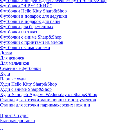
Футболка Уэнсдей Аддамс Wednesday от Sharp&Shop
Футболки "Я РУССКИЙ"
Футболки Hello Kitty Sharp&Shop
Футболки в подарок для дедушки
Футболки в подарок для папы
Футболки для беременных
Футболки на заказ
Футболки с аниме Sharp&Shop
Футболки с принтами из мемов
Футболки с Симпсонами
Детям
Для девочек
Для мальчиков
Семейные футболки
Худи
Парные худи
Худи Hello Kitty Sharp&Shop
Худи с аниме Sharp&Shop
Худи Уэнсдей Аддамс Wednesday от Sharp&Shop
Станки для заточки маникюрных инструментов
Станки для заточки парикмахерских ножниц
Принт Студия
Быстрая доставка