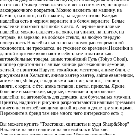
на стекло. Стикер легко клеится и легко снимается, не портит
лакокрасочного покрытия. Можно наклеить на машину, на
бампер, на капот, на багажник, на заднее стекло. Каждая
наклейка есть в черном варианте и в белом варианте. Белые
наклейки подходят для любых авто. А черные виниловые
наклейки можно наклеить на окно, на унитаз, на плитку, на
тетрадь, на зеркало, на лобовое стекло, на любую твердую
поверхность.Наклейка выполнена с помощью современной
технологии, не трескается, не тускнеет со временем.Наклейки в
данной карточке включают в себя такие тематики как:
автомобильные товары, аниме токийский Гуль (Tokyo Ghoul),
шоппер однотонный с аниме клинок рассекающий демонов,
хентай, с принтом Наруто, токийские мстители, аниме блич, с
рисунком ван Хельсинг, аниме хантер хантер, anime евангелион,
аниме тян, shibuya, с надписями ван пис, клинок, геншин,
мияги, с корги, с бтс, атака титанов, цветы, приколы. Яркие,
большие и маленькие, модные, смешные и прикольные
наклейки на автомобиль для девушек, для брутальных мужчин.
Принты, надписи и рисунки разрабатываются нашими трезвыми
ничего не употребляющими дизайнерами в душе тру японцами.
Переходите в бренд там еще много чего интересного есть :)
Вы можете купить "Толстовки, свитшоты и худи Sharp&Shop"
Наклейки на авто надписи на автомобиль в Москве.
Адрес пункта самовывоза в городе Москве уточняйте у