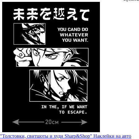
"Толстовки, свитшоты и худи Sharp&Shop" Наклейки на авто