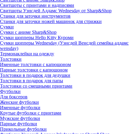
Свитшоты с принтами и надписями
Свитшоты Уэнсдей Аддамс Wednesday от Sharp&Shop
Станки для заточки инструментов
Станки для заточки ножей машинок для стрижки
Сумки
Сумки с аниме Sharp&Shop
Сумки шопперы Hello Kitty Куроми
Сумки шопперы Wednesday (Уэнсдей Венсдей семейка аддамс
wensday)
Термонаклейки на одежду
Толстовки
Именные толстовки с капюшоном
Парные толстовки с капюшоном
Толстовки в подарок для дедушки
Толстовки в подарок для папы
Толстовки со смешными принтами
Футболки
Для боксеров
Женские футболки
Именные футболки
Крутые футболки с принтами
Мужские футболки
Парные футболки
Прикольные футболки