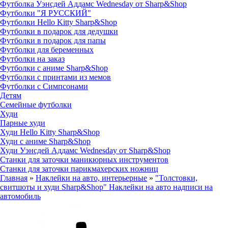
Футболка Уэнсдей Аддамс Wednesday от Sharp&Shop
Футболки "Я РУССКИЙ"
Футболки Hello Kitty Sharp&Shop
Футболки в подарок для дедушки
Футболки в подарок для папы
Футболки для беременных
Футболки на заказ
Футболки с аниме Sharp&Shop
Футболки с принтами из мемов
Футболки с Симпсонами
Детям
Семейные футболки
Худи
Парные худи
Худи Hello Kitty Sharp&Shop
Худи с аниме Sharp&Shop
Худи Уэнсдей Аддамс Wednesday от Sharp&Shop
Станки для заточки маникюрных инструментов
Станки для заточки парикмахерских ножниц
Главная
»
Наклейки на авто, интерьерные
»
"Толстовки,
свитшоты и худи Sharp&Shop" Наклейки на авто надписи на
автомобиль