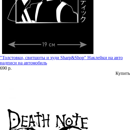
"Толстовки, свитшоты и худи Sharp&Shop" Наклейки на авто
надписи на автомобиль
690 р.
Купить