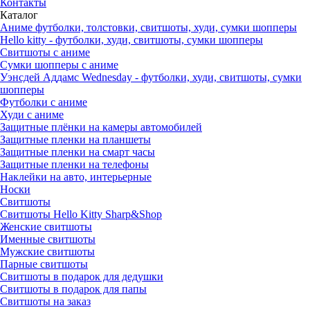
Контакты
Каталог
Аниме футболки, толстовки, свитшоты, худи, сумки шопперы
Hello kitty - футболки, худи, свитшоты, сумки шопперы
Свитшоты с аниме
Сумки шопперы с аниме
Уэнсдей Аддамс Wednesday - футболки, худи, свитшоты, сумки
шопперы
Футболки с аниме
Худи с аниме
Защитные плёнки на камеры автомобилей
Защитные пленки на планшеты
Защитные пленки на смарт часы
Защитные пленки на телефоны
Наклейки на авто, интерьерные
Носки
Свитшоты
Cвитшоты Hello Kitty Sharp&Shop
Женские свитшоты
Именные свитшоты
Мужские свитшоты
Парные свитшоты
Свитшоты в подарок для дедушки
Свитшоты в подарок для папы
Свитшоты на заказ