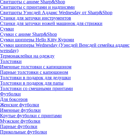
Свитшоты с аниме Sharp&Shop
Свитшоты с принтами и надписями
Свитшоты Уэнсдей Аддамс Wednesday от Sharp&Shop
Станки для заточки инструментов
Станки для заточки ножей машинок для стрижки
Сумки
Сумки с аниме Sharp&Shop
Сумки шопперы Hello Kitty Куроми
Сумки шопперы Wednesday (Уэнсдей Венсдей семейка аддамс
wensday)
Термонаклейки на одежду
Толстовки
Именные толстовки с капюшоном
Парные толстовки с капюшоном
Толстовки в подарок для дедушки
Толстовки в подарок для папы
Толстовки со смешными принтами
Футболки
Для боксеров
Женские футболки
Именные футболки
Крутые футболки с принтами
Мужские футболки
Парные футболки
Прикольные футболки