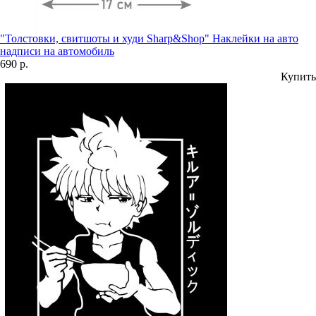
"Толстовки, свитшоты и худи Sharp&Shop" Наклейки на авто
надписи на автомобиль
690 р.
Купить