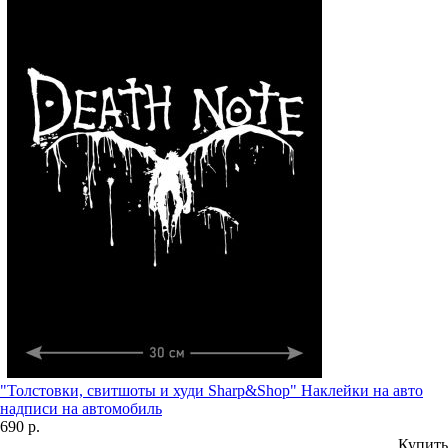
"Толстовки, свитшоты и худи Sharp&Shop" Наклейки на авто
надписи на автомобиль
690 р.
Купить