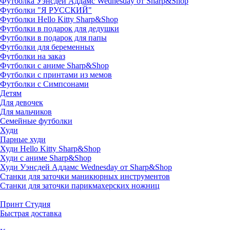
Футболка Уэнсдей Аддамс Wednesday от Sharp&Shop
Футболки "Я РУССКИЙ"
Футболки Hello Kitty Sharp&Shop
Футболки в подарок для дедушки
Футболки в подарок для папы
Футболки для беременных
Футболки на заказ
Футболки с аниме Sharp&Shop
Футболки с принтами из мемов
Футболки с Симпсонами
Детям
Для девочек
Для мальчиков
Семейные футболки
Худи
Парные худи
Худи Hello Kitty Sharp&Shop
Худи с аниме Sharp&Shop
Худи Уэнсдей Аддамс Wednesday от Sharp&Shop
Станки для заточки маникюрных инструментов
Станки для заточки парикмахерских ножниц
Принт Студия
Быстрая доставка