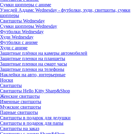
Сумки шопперы с аниме
Уэнсдей Аддамс Wednesday - футболки, худи, свитшоты, сумки
шопперы
Свитшоты Wednesday
Сумки шопперы Wednesday
Футболки Wednesday
Худи Wednesday
Футболки с аниме
Худи с аниме
Защитные плёнки на камеры автомобилей
Защитные пленки на планшеты
Защитные пленки на смарт часы
Защитные пленки на телефоны
Наклейки на авто, интерьерные
Носки
Свитшоты
Cвитшоты Hello Kitty Sharp&Shop
Женские свитшоты
Именные свитшоты
Мужские свитшоты
Парные свитшоты
Свитшоты в подарок для дедушки
Свитшоты в подарок для папы
Свитшоты на заказ
Свитшоты с аниме Sharp&Shop