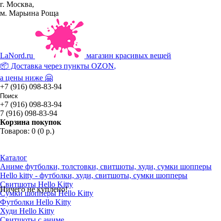
г. Москва,
м. Марьина Роща
La
Nord.ru
магазин красивых вещей
📦 Доставка через пункты
OZON
,
а цены ниже 🤗
+7 (916) 098-83-94
+7 (916) 098-83-94
7 (916) 098-83-94
Корзина покупок
Товаров: 0 (0 р.)
Каталог
Аниме футболки, толстовки, свитшоты, худи, сумки шопперы
Hello kitty - футболки, худи, свитшоты, сумки шопперы
Свитшоты Hello Kitty
Ничего не куплено!
Сумки шопперы Hello Kitty
Футболки Hello Kitty
Худи Hello Kitty
Свитшоты с аниме