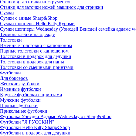
Станки для заточки инструментов
Станки для заточки ножей машинок для стрижки
Сумки
Сумки с аниме Sharp&Shop
Сумки шопперы Hello Kitty Куроми
Сумки шопперы Wednesday (Уэнсдей Венсдей семейка аддамс w
Термонаклейки на одежду
Толстовки
Именные толстовки с капюшоном
Парные толстовки с капюшоном
Толстовки в подарок для дедушки
Толстовки в подарок для папы
Толстовки со смешными принтами
Футболки
Для боксеров
Женские футболки
Именные футболки
Крутые футболки с принтами
Мужские футболки
Парные футболки
Прикольные футболки
Футболка Уэнсдей Аддамс Wednesday от Sharp&Shop
Футболки "Я РУССКИЙ"
Футболки Hello Kitty Sharp&Shop
Футболки в подарок для дедушки