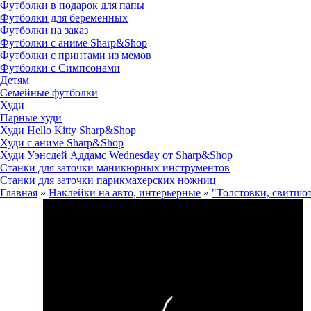
Футболки в подарок для папы
Футболки для беременных
Футболки на заказ
Футболки с аниме Sharp&Shop
Футболки с принтами из мемов
Футболки с Симпсонами
Детям
Семейные футболки
Худи
Парные худи
Худи Hello Kitty Sharp&Shop
Худи с аниме Sharp&Shop
Худи Уэнсдей Аддамс Wednesday от Sharp&Shop
Станки для заточки маникюрных инструментов
Станки для заточки парикмахерских ножниц
Главная
»
Наклейки на авто, интерьерные
»
"Толстовки, свитшо