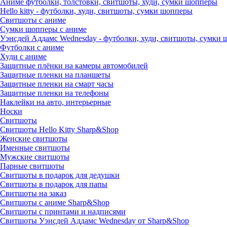
Аниме футболки, толстовки, свитшоты, худи, сумки шопперы
Hello kitty - футболки, худи, свитшоты, сумки шопперы
Свитшоты с аниме
Сумки шопперы с аниме
Уэнсдей Аддамс Wednesday - футболки, худи, свитшоты, сумки
Футболки с аниме
Худи с аниме
Защитные плёнки на камеры автомобилей
Защитные пленки на планшеты
Защитные пленки на смарт часы
Защитные пленки на телефоны
Наклейки на авто, интерьерные
Носки
Свитшоты
Cвитшоты Hello Kitty Sharp&Shop
Женские свитшоты
Именные свитшоты
Мужские свитшоты
Парные свитшоты
Свитшоты в подарок для дедушки
Свитшоты в подарок для папы
Свитшоты на заказ
Свитшоты с аниме Sharp&Shop
Свитшоты с принтами и надписями
Свитшоты Уэнсдей Аддамс Wednesday от Sharp&Shop