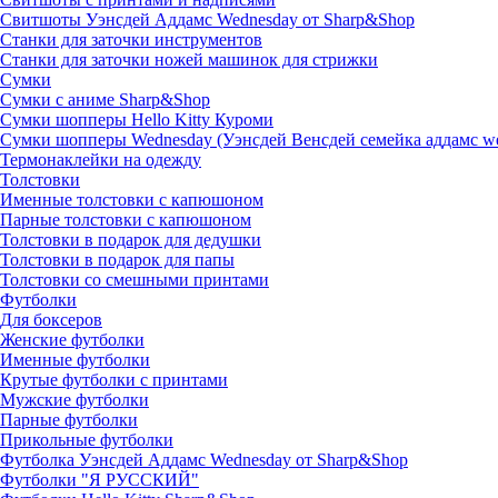
Свитшоты Уэнсдей Аддамс Wednesday от Sharp&Shop
Станки для заточки инструментов
Станки для заточки ножей машинок для стрижки
Сумки
Сумки с аниме Sharp&Shop
Сумки шопперы Hello Kitty Куроми
Сумки шопперы Wednesday (Уэнсдей Венсдей семейка аддамс w
Термонаклейки на одежду
Толстовки
Именные толстовки с капюшоном
Парные толстовки с капюшоном
Толстовки в подарок для дедушки
Толстовки в подарок для папы
Толстовки со смешными принтами
Футболки
Для боксеров
Женские футболки
Именные футболки
Крутые футболки с принтами
Мужские футболки
Парные футболки
Прикольные футболки
Футболка Уэнсдей Аддамс Wednesday от Sharp&Shop
Футболки "Я РУССКИЙ"