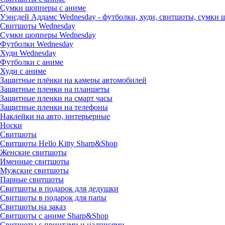
Сумки шопперы с аниме
Уэнсдей Аддамс Wednesday - футболки, худи, свитшоты, сумки
Свитшоты Wednesday
Сумки шопперы Wednesday
Футболки Wednesday
Худи Wednesday
Футболки с аниме
Худи с аниме
Защитные плёнки на камеры автомобилей
Защитные пленки на планшеты
Защитные пленки на смарт часы
Защитные пленки на телефоны
Наклейки на авто, интерьерные
Носки
Свитшоты
Cвитшоты Hello Kitty Sharp&Shop
Женские свитшоты
Именные свитшоты
Мужские свитшоты
Парные свитшоты
Свитшоты в подарок для дедушки
Свитшоты в подарок для папы
Свитшоты на заказ
Свитшоты с аниме Sharp&Shop
Свитшоты с принтами и надписями