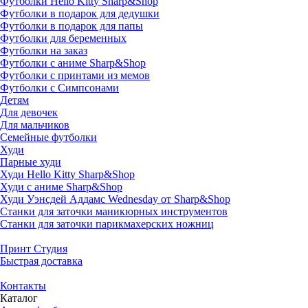
Футболки Hello Kitty Sharp&Shop
Футболки в подарок для дедушки
Футболки в подарок для папы
Футболки для беременных
Футболки на заказ
Футболки с аниме Sharp&Shop
Футболки с принтами из мемов
Футболки с Симпсонами
Детям
Для девочек
Для мальчиков
Семейные футболки
Худи
Парные худи
Худи Hello Kitty Sharp&Shop
Худи с аниме Sharp&Shop
Худи Уэнсдей Аддамс Wednesday от Sharp&Shop
Станки для заточки маникюрных инструментов
Станки для заточки парикмахерских ножниц
Принт Студия
Быстрая доставка
Контакты
Каталог