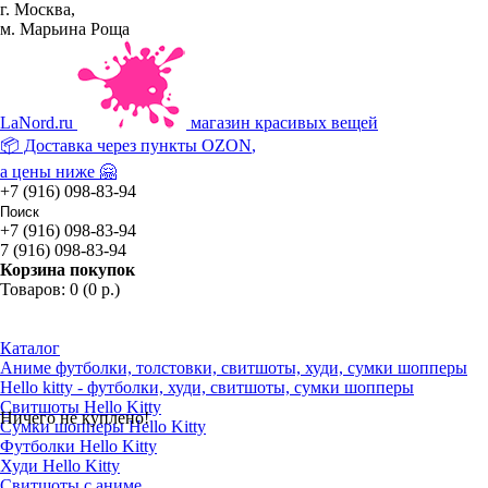
г. Москва,
м. Марьина Роща
La
Nord.ru
магазин красивых вещей
📦 Доставка через пункты
OZON
,
а цены ниже 🤗
+7 (916) 098-83-94
+7 (916) 098-83-94
7 (916) 098-83-94
Корзина покупок
Товаров: 0 (0 р.)
Каталог
Аниме футболки, толстовки, свитшоты, худи, сумки шопперы
Hello kitty - футболки, худи, свитшоты, сумки шопперы
Свитшоты Hello Kitty
Ничего не куплено!
Сумки шопперы Hello Kitty
Футболки Hello Kitty
Худи Hello Kitty
Свитшоты с аниме