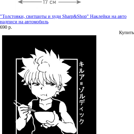
"Толстовки, свитшоты и худи Sharp&Shop" Наклейки на авто
надписи на автомобиль
690 р.
Купить