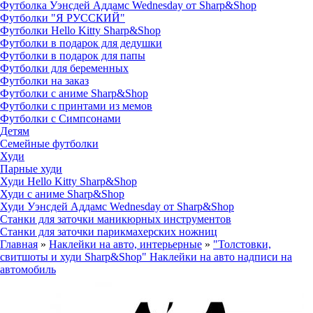
Футболка Уэнсдей Аддамс Wednesday от Sharp&Shop
Футболки "Я РУССКИЙ"
Футболки Hello Kitty Sharp&Shop
Футболки в подарок для дедушки
Футболки в подарок для папы
Футболки для беременных
Футболки на заказ
Футболки с аниме Sharp&Shop
Футболки с принтами из мемов
Футболки с Симпсонами
Детям
Семейные футболки
Худи
Парные худи
Худи Hello Kitty Sharp&Shop
Худи с аниме Sharp&Shop
Худи Уэнсдей Аддамс Wednesday от Sharp&Shop
Станки для заточки маникюрных инструментов
Станки для заточки парикмахерских ножниц
Главная
»
Наклейки на авто, интерьерные
»
"Толстовки,
свитшоты и худи Sharp&Shop" Наклейки на авто надписи на
автомобиль