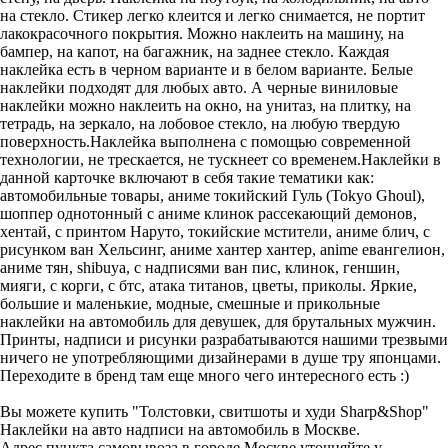
на стекло. Стикер легко клеится и легко снимается, не портит
лакокрасочного покрытия. Можно наклеить на машину, на
бампер, на капот, на багажник, на заднее стекло. Каждая
наклейка есть в черном варианте и в белом варианте. Белые
наклейки подходят для любых авто. А черные виниловые
наклейки можно наклеить на окно, на унитаз, на плитку, на
тетрадь, на зеркало, на лобовое стекло, на любую твердую
поверхность.Наклейка выполнена с помощью современной
технологии, не трескается, не тускнеет со временем.Наклейки в
данной карточке включают в себя такие тематики как:
автомобильные товары, аниме токийский Гуль (Tokyo Ghoul),
шоппер однотонный с аниме клинок рассекающий демонов,
хентай, с принтом Наруто, токийские мстители, аниме блич, с
рисунком ван Хельсинг, аниме хантер хантер, anime евангелион,
аниме тян, shibuya, с надписями ван пис, клинок, геншин,
мияги, с корги, с бтс, атака титанов, цветы, приколы. Яркие,
большие и маленькие, модные, смешные и прикольные
наклейки на автомобиль для девушек, для брутальных мужчин.
Принты, надписи и рисунки разрабатываются нашими трезвыми
ничего не употребляющими дизайнерами в душе тру японцами.
Переходите в бренд там еще много чего интересного есть :)
Вы можете купить "Толстовки, свитшоты и худи Sharp&Shop"
Наклейки на авто надписи на автомобиль в Москве.
Адрес пункта самовывоза в городе Москве уточняйте у