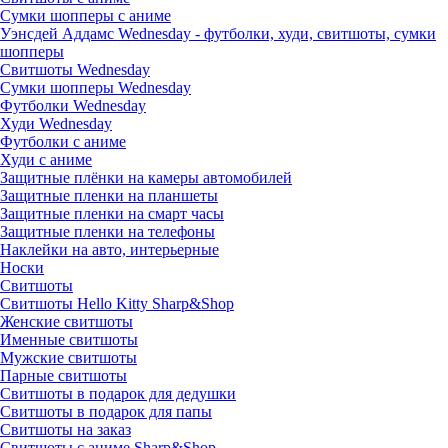
Сумки шопперы с аниме
Уэнсдей Аддамс Wednesday - футболки, худи, свитшоты, сумки
шопперы
Свитшоты Wednesday
Сумки шопперы Wednesday
Футболки Wednesday
Худи Wednesday
Футболки с аниме
Худи с аниме
Защитные плёнки на камеры автомобилей
Защитные пленки на планшеты
Защитные пленки на смарт часы
Защитные пленки на телефоны
Наклейки на авто, интерьерные
Носки
Свитшоты
Cвитшоты Hello Kitty Sharp&Shop
Женские свитшоты
Именные свитшоты
Мужские свитшоты
Парные свитшоты
Свитшоты в подарок для дедушки
Свитшоты в подарок для папы
Свитшоты на заказ
Свитшоты с аниме Sharp&Shop