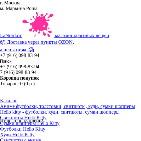
г. Москва,
м. Марьина Роща
La
Nord.ru
магазин красивых вещей
📦 Доставка через пункты
OZON
,
а цены ниже 🤗
+7 (916) 098-83-94
+7 (916) 098-83-94
7 (916) 098-83-94
Корзина покупок
Товаров: 0 (0 р.)
Каталог
Аниме футболки, толстовки, свитшоты, худи, сумки шопперы
Hello kitty - футболки, худи, свитшоты, сумки шопперы
Свитшоты Hello Kitty
Ничего не куплено!
Сумки шопперы Hello Kitty
Футболки Hello Kitty
Худи Hello Kitty
Свитшоты с аниме