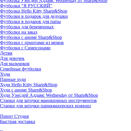
Футболка Уэнсдей Аддамс Wednesday от Sharp&Shop
Футболки "Я РУССКИЙ"
Футболки Hello Kitty Sharp&Shop
Футболки в подарок для дедушки
Футболки в подарок для папы
Футболки для беременных
Футболки на заказ
Футболки с аниме Sharp&Shop
Футболки с принтами из мемов
Футболки с Симпсонами
Детям
Для девочек
Для мальчиков
Семейные футболки
Худи
Парные худи
Худи Hello Kitty Sharp&Shop
Худи с аниме Sharp&Shop
Худи Уэнсдей Аддамс Wednesday от Sharp&Shop
Станки для заточки маникюрных инструментов
Станки для заточки парикмахерских ножниц
Принт Студия
Быстрая доставка