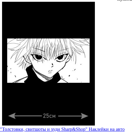
"Толстовки, свитшоты и худи Sharp&Shop" Наклейки на авто