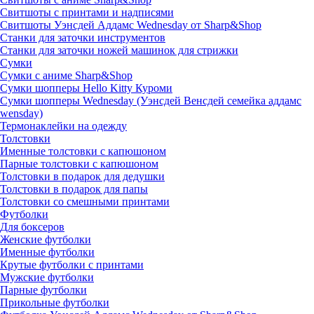
Свитшоты с принтами и надписями
Свитшоты Уэнсдей Аддамс Wednesday от Sharp&Shop
Станки для заточки инструментов
Станки для заточки ножей машинок для стрижки
Сумки
Сумки с аниме Sharp&Shop
Сумки шопперы Hello Kitty Куроми
Сумки шопперы Wednesday (Уэнсдей Венсдей семейка аддамс
wensday)
Термонаклейки на одежду
Толстовки
Именные толстовки с капюшоном
Парные толстовки с капюшоном
Толстовки в подарок для дедушки
Толстовки в подарок для папы
Толстовки со смешными принтами
Футболки
Для боксеров
Женские футболки
Именные футболки
Крутые футболки с принтами
Мужские футболки
Парные футболки
Прикольные футболки