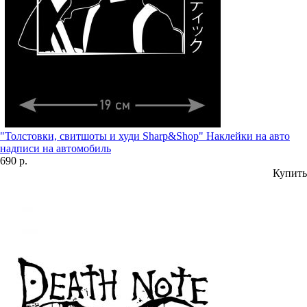
"Толстовки, свитшоты и худи Sharp&Shop" Наклейки на авто
надписи на автомобиль
690 р.
Купить