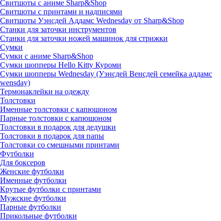
Свитшоты с аниме Sharp&Shop
Свитшоты с принтами и надписями
Свитшоты Уэнсдей Аддамс Wednesday от Sharp&Shop
Станки для заточки инструментов
Станки для заточки ножей машинок для стрижки
Сумки
Сумки с аниме Sharp&Shop
Сумки шопперы Hello Kitty Куроми
Сумки шопперы Wednesday (Уэнсдей Венсдей семейка аддамс
wensday)
Термонаклейки на одежду
Толстовки
Именные толстовки с капюшоном
Парные толстовки с капюшоном
Толстовки в подарок для дедушки
Толстовки в подарок для папы
Толстовки со смешными принтами
Футболки
Для боксеров
Женские футболки
Именные футболки
Крутые футболки с принтами
Мужские футболки
Парные футболки
Прикольные футболки