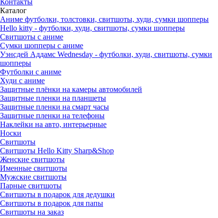
Контакты
Каталог
Аниме футболки, толстовки, свитшоты, худи, сумки шопперы
Hello kitty - футболки, худи, свитшоты, сумки шопперы
Свитшоты с аниме
Сумки шопперы с аниме
Уэнсдей Аддамс Wednesday - футболки, худи, свитшоты, сумки
шопперы
Футболки с аниме
Худи с аниме
Защитные плёнки на камеры автомобилей
Защитные пленки на планшеты
Защитные пленки на смарт часы
Защитные пленки на телефоны
Наклейки на авто, интерьерные
Носки
Свитшоты
Cвитшоты Hello Kitty Sharp&Shop
Женские свитшоты
Именные свитшоты
Мужские свитшоты
Парные свитшоты
Свитшоты в подарок для дедушки
Свитшоты в подарок для папы
Свитшоты на заказ