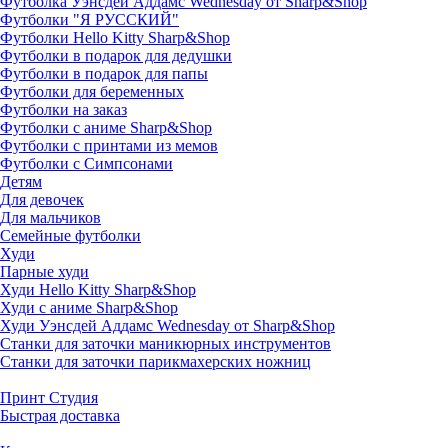
Футболка Уэнсдей Аддамс Wednesday от Sharp&Shop
Футболки "Я РУССКИЙ"
Футболки Hello Kitty Sharp&Shop
Футболки в подарок для дедушки
Футболки в подарок для папы
Футболки для беременных
Футболки на заказ
Футболки с аниме Sharp&Shop
Футболки с принтами из мемов
Футболки с Симпсонами
Детям
Для девочек
Для мальчиков
Семейные футболки
Худи
Парные худи
Худи Hello Kitty Sharp&Shop
Худи с аниме Sharp&Shop
Худи Уэнсдей Аддамс Wednesday от Sharp&Shop
Станки для заточки маникюрных инструментов
Станки для заточки парикмахерских ножниц
Принт Студия
Быстрая доставка