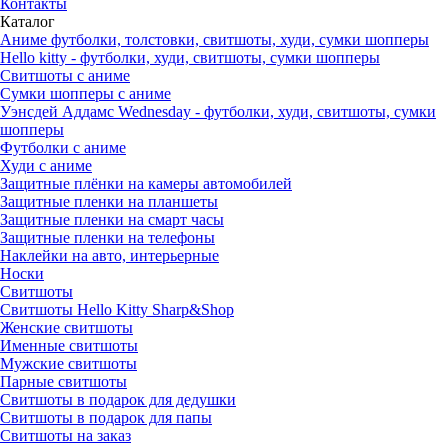
Контакты
Каталог
Аниме футболки, толстовки, свитшоты, худи, сумки шопперы
Hello kitty - футболки, худи, свитшоты, сумки шопперы
Свитшоты с аниме
Сумки шопперы с аниме
Уэнсдей Аддамс Wednesday - футболки, худи, свитшоты, сумки
шопперы
Футболки с аниме
Худи с аниме
Защитные плёнки на камеры автомобилей
Защитные пленки на планшеты
Защитные пленки на смарт часы
Защитные пленки на телефоны
Наклейки на авто, интерьерные
Носки
Свитшоты
Cвитшоты Hello Kitty Sharp&Shop
Женские свитшоты
Именные свитшоты
Мужские свитшоты
Парные свитшоты
Свитшоты в подарок для дедушки
Свитшоты в подарок для папы
Свитшоты на заказ