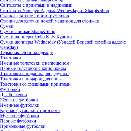
Свитшоты с принтами и надписями
Свитшоты Уэнсдей Аддамс Wednesday от Sharp&Shop
Станки для заточки инструментов
Станки для заточки ножей машинок для стрижки
Сумки
Сумки с аниме Sharp&Shop
Сумки шопперы Hello Kitty Куроми
Сумки шопперы Wednesday (Уэнсдей Венсдей семейка аддамс
wensday)
Термонаклейки на одежду
Толстовки
Именные толстовки с капюшоном
Парные толстовки с капюшоном
Толстовки в подарок для дедушки
Толстовки в подарок для папы
Толстовки со смешными принтами
Футболки
Для боксеров
Женские футболки
Именные футболки
Крутые футболки с принтами
Мужские футболки
Парные футболки
Прикольные футболки