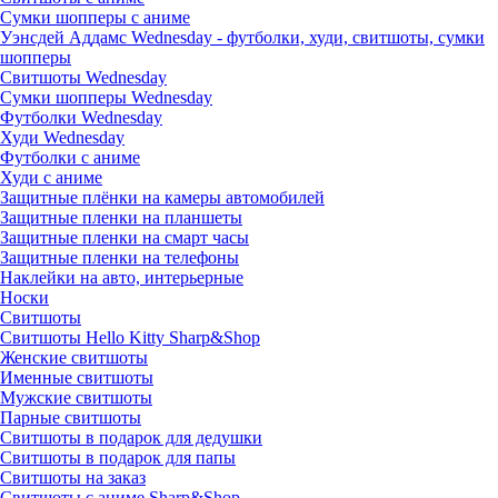
Сумки шопперы с аниме
Уэнсдей Аддамс Wednesday - футболки, худи, свитшоты, сумки
шопперы
Свитшоты Wednesday
Сумки шопперы Wednesday
Футболки Wednesday
Худи Wednesday
Футболки с аниме
Худи с аниме
Защитные плёнки на камеры автомобилей
Защитные пленки на планшеты
Защитные пленки на смарт часы
Защитные пленки на телефоны
Наклейки на авто, интерьерные
Носки
Свитшоты
Cвитшоты Hello Kitty Sharp&Shop
Женские свитшоты
Именные свитшоты
Мужские свитшоты
Парные свитшоты
Свитшоты в подарок для дедушки
Свитшоты в подарок для папы
Свитшоты на заказ
Свитшоты с аниме Sharp&Shop