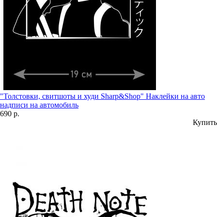
"Толстовки, свитшоты и худи Sharp&Shop" Наклейки на авто
надписи на автомобиль
690 р.
Купить