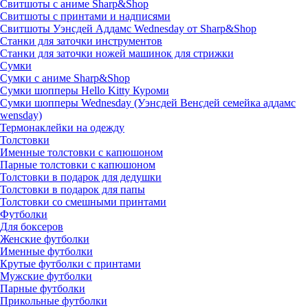
Свитшоты с аниме Sharp&Shop
Свитшоты с принтами и надписями
Свитшоты Уэнсдей Аддамс Wednesday от Sharp&Shop
Станки для заточки инструментов
Станки для заточки ножей машинок для стрижки
Сумки
Сумки с аниме Sharp&Shop
Сумки шопперы Hello Kitty Куроми
Сумки шопперы Wednesday (Уэнсдей Венсдей семейка аддамс
wensday)
Термонаклейки на одежду
Толстовки
Именные толстовки с капюшоном
Парные толстовки с капюшоном
Толстовки в подарок для дедушки
Толстовки в подарок для папы
Толстовки со смешными принтами
Футболки
Для боксеров
Женские футболки
Именные футболки
Крутые футболки с принтами
Мужские футболки
Парные футболки
Прикольные футболки