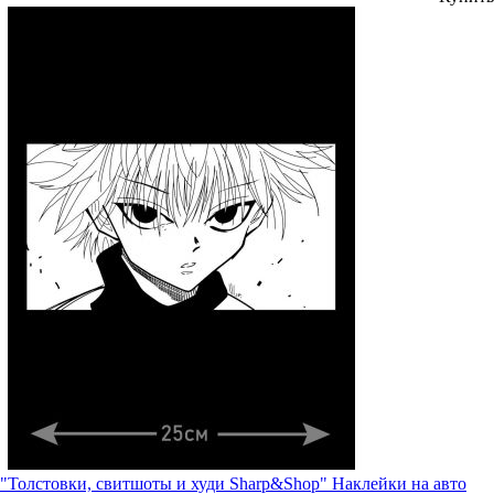
"Толстовки, свитшоты и худи Sharp&Shop" Наклейки на авто