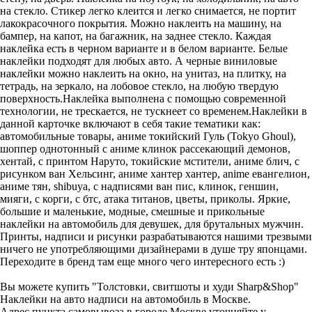
на стекло. Стикер легко клеится и легко снимается, не портит
лакокрасочного покрытия. Можно наклеить на машину, на
бампер, на капот, на багажник, на заднее стекло. Каждая
наклейка есть в черном варианте и в белом варианте. Белые
наклейки подходят для любых авто. А черные виниловые
наклейки можно наклеить на окно, на унитаз, на плитку, на
тетрадь, на зеркало, на лобовое стекло, на любую твердую
поверхность.Наклейка выполнена с помощью современной
технологии, не трескается, не тускнеет со временем.Наклейки в
данной карточке включают в себя такие тематики как:
автомобильные товары, аниме токийский Гуль (Tokyo Ghoul),
шоппер однотонный с аниме клинок рассекающий демонов,
хентай, с принтом Наруто, токийские мстители, аниме блич, с
рисунком ван Хельсинг, аниме хантер хантер, anime евангелион,
аниме тян, shibuya, с надписями ван пис, клинок, геншин,
мияги, с корги, с бтс, атака титанов, цветы, приколы. Яркие,
большие и маленькие, модные, смешные и прикольные
наклейки на автомобиль для девушек, для брутальных мужчин.
Принты, надписи и рисунки разрабатываются нашими трезвыми
ничего не употребляющими дизайнерами в душе тру японцами.
Переходите в бренд там еще много чего интересного есть :)
Вы можете купить "Толстовки, свитшоты и худи Sharp&Shop"
Наклейки на авто надписи на автомобиль в Москве.
Адрес пункта самовывоза в городе Москве уточняйте у