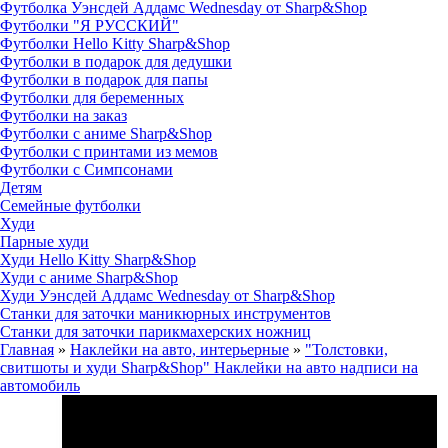
Футболка Уэнсдей Аддамс Wednesday от Sharp&Shop
Футболки "Я РУССКИЙ"
Футболки Hello Kitty Sharp&Shop
Футболки в подарок для дедушки
Футболки в подарок для папы
Футболки для беременных
Футболки на заказ
Футболки с аниме Sharp&Shop
Футболки с принтами из мемов
Футболки с Симпсонами
Детям
Семейные футболки
Худи
Парные худи
Худи Hello Kitty Sharp&Shop
Худи с аниме Sharp&Shop
Худи Уэнсдей Аддамс Wednesday от Sharp&Shop
Станки для заточки маникюрных инструментов
Станки для заточки парикмахерских ножниц
Главная
»
Наклейки на авто, интерьерные
»
"Толстовки,
свитшоты и худи Sharp&Shop" Наклейки на авто надписи на
автомобиль