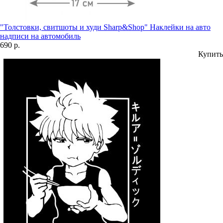
"Толстовки, свитшоты и худи Sharp&Shop" Наклейки на авто
надписи на автомобиль
690 р.
Купить