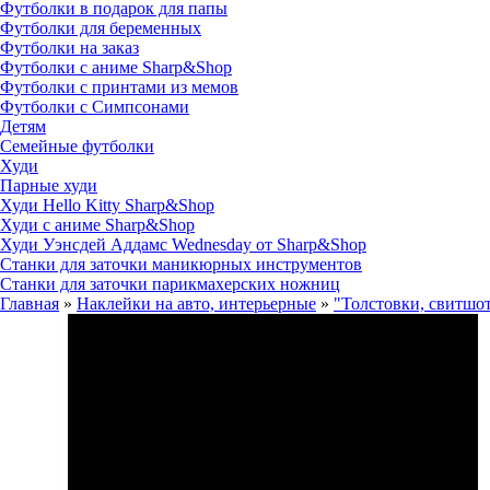
Футболки в подарок для папы
Футболки для беременных
Футболки на заказ
Футболки с аниме Sharp&Shop
Футболки с принтами из мемов
Футболки с Симпсонами
Детям
Семейные футболки
Худи
Парные худи
Худи Hello Kitty Sharp&Shop
Худи с аниме Sharp&Shop
Худи Уэнсдей Аддамс Wednesday от Sharp&Shop
Станки для заточки маникюрных инструментов
Станки для заточки парикмахерских ножниц
Главная
»
Наклейки на авто, интерьерные
»
"Толстовки, свитшо