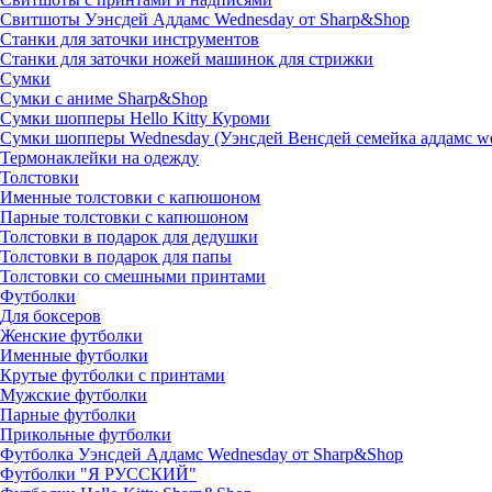
Свитшоты Уэнсдей Аддамс Wednesday от Sharp&Shop
Станки для заточки инструментов
Станки для заточки ножей машинок для стрижки
Сумки
Сумки с аниме Sharp&Shop
Сумки шопперы Hello Kitty Куроми
Сумки шопперы Wednesday (Уэнсдей Венсдей семейка аддамс w
Термонаклейки на одежду
Толстовки
Именные толстовки с капюшоном
Парные толстовки с капюшоном
Толстовки в подарок для дедушки
Толстовки в подарок для папы
Толстовки со смешными принтами
Футболки
Для боксеров
Женские футболки
Именные футболки
Крутые футболки с принтами
Мужские футболки
Парные футболки
Прикольные футболки
Футболка Уэнсдей Аддамс Wednesday от Sharp&Shop
Футболки "Я РУССКИЙ"