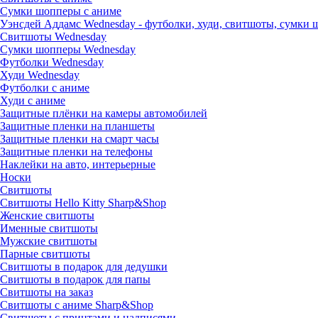
Сумки шопперы с аниме
Уэнсдей Аддамс Wednesday - футболки, худи, свитшоты, сумки
Свитшоты Wednesday
Сумки шопперы Wednesday
Футболки Wednesday
Худи Wednesday
Футболки с аниме
Худи с аниме
Защитные плёнки на камеры автомобилей
Защитные пленки на планшеты
Защитные пленки на смарт часы
Защитные пленки на телефоны
Наклейки на авто, интерьерные
Носки
Свитшоты
Cвитшоты Hello Kitty Sharp&Shop
Женские свитшоты
Именные свитшоты
Мужские свитшоты
Парные свитшоты
Свитшоты в подарок для дедушки
Свитшоты в подарок для папы
Свитшоты на заказ
Свитшоты с аниме Sharp&Shop
Свитшоты с принтами и надписями