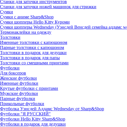
Станки для заточки инструментов
Станки для заточки ножей машинок для стрижки
Сумки
Сумки с аниме Sharp&Shop
Сумки шопперы Hello Kitty Куроми
Сумки шопперы Wednesday (Уэнсдей Венсдей семейка аддамс w
Термонаклейки на одежду
Толстовки
Именные толстовки с капюшоном
Парные толстовки с капюшоном
Толстовки в подарок для дедушки
Толстовки в подарок для папы
Толстовки со смешными принтами
Футболки
Для боксеров
Женские футболки
Именные футболки
Крутые футболки с принтами
Мужские футболки
Парные футболки
Прикольные футболки
Футболка Уэнсдей Аддамс Wednesday от Sharp&Shop
Футболки "Я РУССКИЙ"
Футболки Hello Kitty Sharp&Shop
Футболки в подарок для дедушки