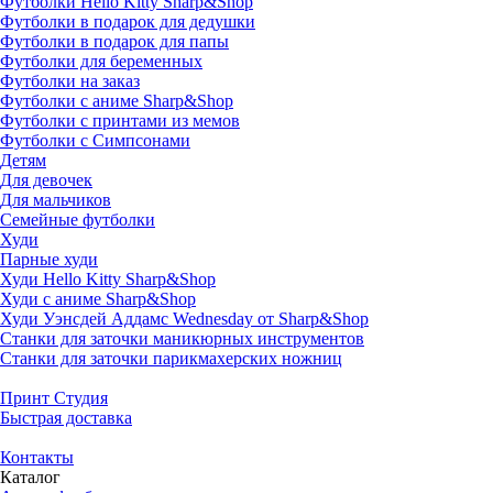
Футболки Hello Kitty Sharp&Shop
Футболки в подарок для дедушки
Футболки в подарок для папы
Футболки для беременных
Футболки на заказ
Футболки с аниме Sharp&Shop
Футболки с принтами из мемов
Футболки с Симпсонами
Детям
Для девочек
Для мальчиков
Семейные футболки
Худи
Парные худи
Худи Hello Kitty Sharp&Shop
Худи с аниме Sharp&Shop
Худи Уэнсдей Аддамс Wednesday от Sharp&Shop
Станки для заточки маникюрных инструментов
Станки для заточки парикмахерских ножниц
Принт Студия
Быстрая доставка
Контакты
Каталог