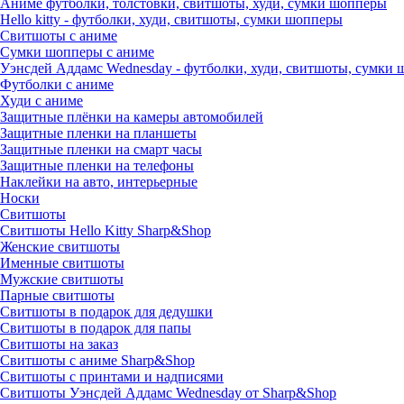
Аниме футболки, толстовки, свитшоты, худи, сумки шопперы
Hello kitty - футболки, худи, свитшоты, сумки шопперы
Свитшоты с аниме
Сумки шопперы с аниме
Уэнсдей Аддамс Wednesday - футболки, худи, свитшоты, сумки
Футболки с аниме
Худи с аниме
Защитные плёнки на камеры автомобилей
Защитные пленки на планшеты
Защитные пленки на смарт часы
Защитные пленки на телефоны
Наклейки на авто, интерьерные
Носки
Свитшоты
Cвитшоты Hello Kitty Sharp&Shop
Женские свитшоты
Именные свитшоты
Мужские свитшоты
Парные свитшоты
Свитшоты в подарок для дедушки
Свитшоты в подарок для папы
Свитшоты на заказ
Свитшоты с аниме Sharp&Shop
Свитшоты с принтами и надписями
Свитшоты Уэнсдей Аддамс Wednesday от Sharp&Shop