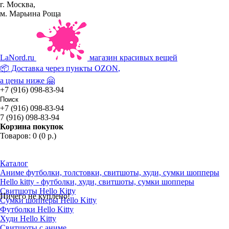
г. Москва,
м. Марьина Роща
La
Nord.ru
магазин красивых вещей
📦 Доставка через пункты
OZON
,
а цены ниже 🤗
+7 (916) 098-83-94
+7 (916) 098-83-94
7 (916) 098-83-94
Корзина покупок
Товаров: 0 (0 р.)
Каталог
Аниме футболки, толстовки, свитшоты, худи, сумки шопперы
Hello kitty - футболки, худи, свитшоты, сумки шопперы
Свитшоты Hello Kitty
Ничего не куплено!
Сумки шопперы Hello Kitty
Футболки Hello Kitty
Худи Hello Kitty
Свитшоты с аниме