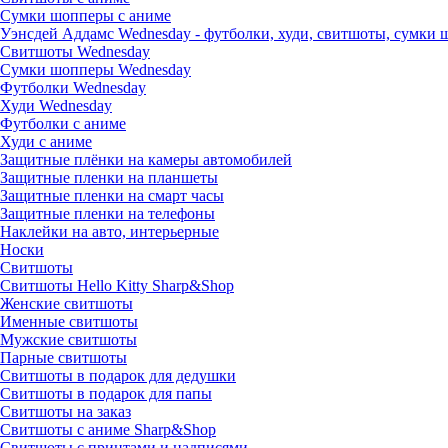
Сумки шопперы с аниме
Уэнсдей Аддамс Wednesday - футболки, худи, свитшоты, сумки
Свитшоты Wednesday
Сумки шопперы Wednesday
Футболки Wednesday
Худи Wednesday
Футболки с аниме
Худи с аниме
Защитные плёнки на камеры автомобилей
Защитные пленки на планшеты
Защитные пленки на смарт часы
Защитные пленки на телефоны
Наклейки на авто, интерьерные
Носки
Свитшоты
Cвитшоты Hello Kitty Sharp&Shop
Женские свитшоты
Именные свитшоты
Мужские свитшоты
Парные свитшоты
Свитшоты в подарок для дедушки
Свитшоты в подарок для папы
Свитшоты на заказ
Свитшоты с аниме Sharp&Shop
Свитшоты с принтами и надписями