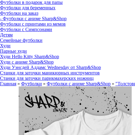
Футболки в подарок для папы
Футболки для беременных
Футболки на заказ
- Футболки с аниме Sharp&Shop
Футболки с принтами из мемов
Футболки с Симпсонами
Детям
Семейные футболки
Худи
Парные худи
Худи Hello Kitty Sharp&Shop
Худи с аниме Sharp&Shop
Худи Уэнсдей Аддамс Wednesday от Sharp&Shop
Станки для заточки маникюрных инструментов
Станки для заточки парикмахерских ножниц
Главная
»
Футболки
»
Футболки с аниме Sharp&Shop
»
"Толстов