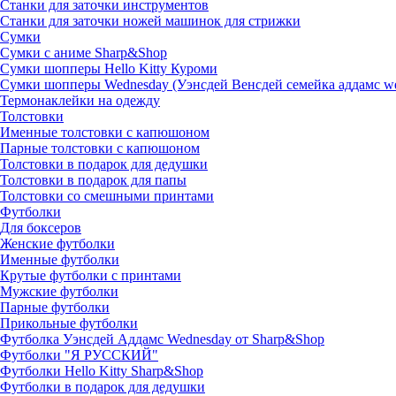
Станки для заточки инструментов
Станки для заточки ножей машинок для стрижки
Сумки
Сумки с аниме Sharp&Shop
Сумки шопперы Hello Kitty Куроми
Сумки шопперы Wednesday (Уэнсдей Венсдей семейка аддамс w
Термонаклейки на одежду
Толстовки
Именные толстовки с капюшоном
Парные толстовки с капюшоном
Толстовки в подарок для дедушки
Толстовки в подарок для папы
Толстовки со смешными принтами
Футболки
Для боксеров
Женские футболки
Именные футболки
Крутые футболки с принтами
Мужские футболки
Парные футболки
Прикольные футболки
Футболка Уэнсдей Аддамс Wednesday от Sharp&Shop
Футболки "Я РУССКИЙ"
Футболки Hello Kitty Sharp&Shop
Футболки в подарок для дедушки