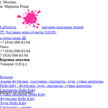
г. Москва,
м. Марьина Роща
La
Nord.ru
магазин красивых вещей
📦 Доставка через пункты
OZON
,
а цены ниже 🤗
+7 (916) 098-83-94
+7 (916) 098-83-94
7 (916) 098-83-94
Корзина покупок
Товаров: 0 (0 р.)
Каталог
Аниме футболки, толстовки, свитшоты, худи, сумки шопперы
Hello kitty - футболки, худи, свитшоты, сумки шопперы
Свитшоты Hello Kitty
Ничего не куплено!
Сумки шопперы Hello Kitty
Футболки Hello Kitty
Худи Hello Kitty
Свитшоты с аниме