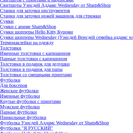
Свитшоты Уэнсдей Аддамс Wednesday от Sharp&Shop
Станки для заточки инструментов
Станки для заточки ножей машинок для стрижки
Сумки
Сумки с аниме Sharp&Shop
Сумки шопперы Hello Kitty Куроми
Сумки шопперы Wednesday (Уэнсдей Венсдей семейка аддамс w
Термонаклейки на одежду
Толстовки
Именные толстовки с капюшоном
Парные толстовки с капюшоном
Толстовки в подарок для дедушки
Толстовки в подарок для папы
Толстовки со смешными принтами
Футболки
Для боксеров
Женские футболки
Именные футболки
Крутые футболки с принтами
Мужские футболки
Парные футболки
Прикольные футболки
Футболка Уэнсдей Аддамс Wednesday от Sharp&Shop
Футболки "Я РУССКИЙ"