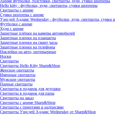
Аниме футболки, толстовки, свитшоты, худи, сумки шопперы
Hello kitty - футболки, худи, свитшоты, сумки шопперы
Свитшоты с аниме
Сумки шопперы с аниме
Уэнсдей Аддамс Wednesday - футболки, худи, свитшоты, сумки
Футболки с аниме
Худи с аниме
Защитные плёнки на камеры автомобилей
Защитные пленки на планшеты
Защитные пленки на смарт часы
Защитные пленки на телефоны
Наклейки на авто, интерьерные
Носки
Свитшоты
Cвитшоты Hello Kitty Sharp&Shop
Женские свитшоты
Именные свитшоты
Мужские свитшоты
Парные свитшоты
Свитшоты в подарок для дедушки
Свитшоты в подарок для папы
Свитшоты на заказ
Свитшоты с аниме Sharp&Shop
Свитшоты с принтами и надписями
Свитшоты Уэнсдей Аддамс Wednesday от Sharp&Shop