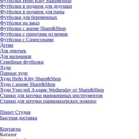
Футболки Hello Kitty Sharp&Shop
Футболки в подарок для дедушки
Футболки в подарок для папы
Футболки для беременных
Футболки на заказ
Футболки с аниме Sharp&Shop
Футболки с принтами из мемов
Футболки с Симпсонами
Детям
Для девочек
Для мальчиков
Семейные футболки
Худи
Парные худи
Худи Hello Kitty Sharp&Shop
Худи с аниме Sharp&Shop
Худи Уэнсдей Аддамс Wednesday от Sharp&Shop
Станки для заточки маникюрных инструментов
Станки для заточки парикмахерских ножниц
Принт Студия
Быстрая доставка
Контакты
Каталог