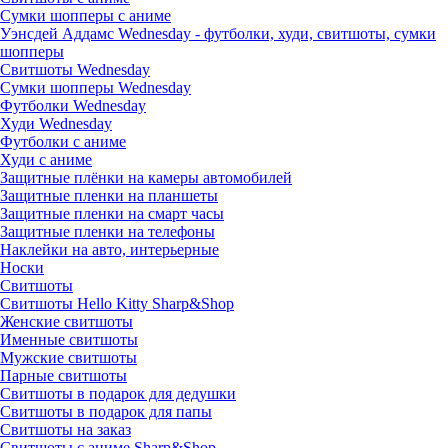
Сумки шопперы с аниме
Уэнсдей Аддамс Wednesday - футболки, худи, свитшоты, сумки
шопперы
Свитшоты Wednesday
Сумки шопперы Wednesday
Футболки Wednesday
Худи Wednesday
Футболки с аниме
Худи с аниме
Защитные плёнки на камеры автомобилей
Защитные пленки на планшеты
Защитные пленки на смарт часы
Защитные пленки на телефоны
Наклейки на авто, интерьерные
Носки
Свитшоты
Cвитшоты Hello Kitty Sharp&Shop
Женские свитшоты
Именные свитшоты
Мужские свитшоты
Парные свитшоты
Свитшоты в подарок для дедушки
Свитшоты в подарок для папы
Свитшоты на заказ
Свитшоты с аниме Sharp&Shop