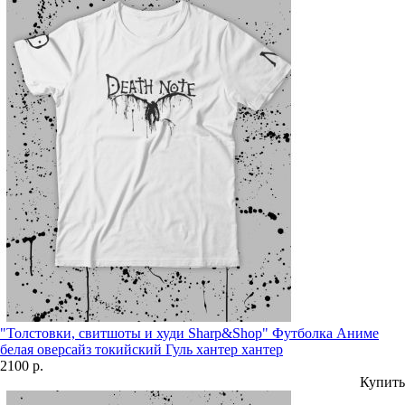
"Толстовки, свитшоты и худи Sharp&Shop" Футболка Аниме
белая оверсайз токийский Гуль хантер хантер
2100 р.
Купить