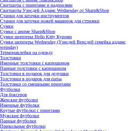
Свитшоты с принтами и надписями
Свитшоты Уэнсдей Аддамс Wednesday от Sharp&Shop
Станки для заточки инструментов
Станки для заточки ножей машинок для стрижки
Сумки
Сумки с аниме Sharp&Shop
Сумки шопперы Hello Kitty Куроми
Сумки шопперы Wednesday (Уэнсдей Венсдей семейка аддамс
wensday)
Термонаклейки на одежду
Толстовки
Именные толстовки с капюшоном
Парные толстовки с капюшоном
Толстовки в подарок для дедушки
Толстовки в подарок для папы
Толстовки со смешными принтами
Футболки
Для боксеров
Женские футболки
Именные футболки
Крутые футболки с принтами
Мужские футболки
Парные футболки
Прикольные футболки