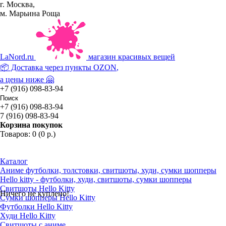
г. Москва,
м. Марьина Роща
La
Nord.ru
магазин красивых вещей
📦 Доставка через пункты
OZON
,
а цены ниже 🤗
+7 (916) 098-83-94
+7 (916) 098-83-94
7 (916) 098-83-94
Корзина покупок
Товаров: 0 (0 р.)
Каталог
Аниме футболки, толстовки, свитшоты, худи, сумки шопперы
Hello kitty - футболки, худи, свитшоты, сумки шопперы
Свитшоты Hello Kitty
Ничего не куплено!
Сумки шопперы Hello Kitty
Футболки Hello Kitty
Худи Hello Kitty
Свитшоты с аниме