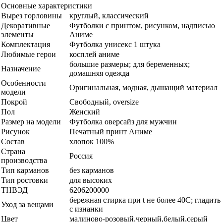
Основные характеристики
Вырез горловины
круглый, классический
Декоративные
Футболки с принтом, рисунком, надписью
элементы
Аниме
Комплектация
Футболка унисекс 1 штука
Любимые герои
косплей аниме
большие размеры; для беременных;
Назначение
домашняя одежда
Особенности
Оригинальная, модная, дышащий материал
модели
Покрой
Свободный, oversize
Пол
Женский
Размер на модели
Футболка оверсайз для мужчин
Рисунок
Печатный принт Аниме
Состав
хлопок 100%
Страна
Россия
производства
Тип карманов
без карманов
Тип ростовки
для высоких
ТНВЭД
6206200000
бережная стирка при t не более 40С; гладить
Уход за вещами
с изнанки
Цвет
малиново-розовый,черный,белый,серый