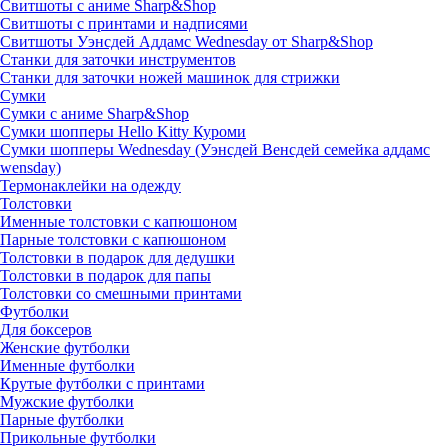
Свитшоты с аниме Sharp&Shop
Свитшоты с принтами и надписями
Свитшоты Уэнсдей Аддамс Wednesday от Sharp&Shop
Станки для заточки инструментов
Станки для заточки ножей машинок для стрижки
Сумки
Сумки с аниме Sharp&Shop
Сумки шопперы Hello Kitty Куроми
Сумки шопперы Wednesday (Уэнсдей Венсдей семейка аддамс
wensday)
Термонаклейки на одежду
Толстовки
Именные толстовки с капюшоном
Парные толстовки с капюшоном
Толстовки в подарок для дедушки
Толстовки в подарок для папы
Толстовки со смешными принтами
Футболки
Для боксеров
Женские футболки
Именные футболки
Крутые футболки с принтами
Мужские футболки
Парные футболки
Прикольные футболки