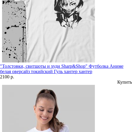
"Толстовки, свитшоты и худи Sharp&Shop" Футболка Аниме
белая оверсайз токийский Гуль хантер хантер
2100 р.
Купить