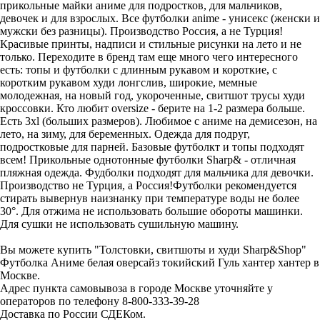
прикольные майки аниме для подростков, для мальчиков,
девочек и для взрослых. Все футболки anime - унисекс (женски и
мужски без разницы). Производство Россия, а не Турция!
Красивые принты, надписи и стильные рисунки на лето и не
только. Переходите в бренд там еще много чего интересного
есть: топы и футболки с длинным рукавом и короткие, с
коротким рукавом худи лонгслив, широкие, мемные
молодежная, на новый год, укороченные, свитшот трусы худи
кроссовки. Кто любит oversize - берите на 1-2 размера больше.
Есть 3xl (больших размеров). Любимое с аниме на демисезон, на
лето, на зиму, для беременных. Одежда для подруг,
подростковые для парней. Базовые футболкт и топы подходят
всем! Прикольные однотонные футболки Sharp& - отличная
пляжная одежда. Фудболки подходят для мальчика для девочки.
Производство не Турция, а Россия!Футболки рекомендуется
стирать вывернув наизнанку при температуре воды не более
30°. Для отжима не использовать большие обороты машинки.
Для сушки не использовать сушильную машину.
Вы можете купить "Толстовки, свитшоты и худи Sharp&Shop"
Футболка Аниме белая оверсайз токийский Гуль хантер хантер в
Москве.
Адрес пункта самовывоза в городе Москве уточняйте у
операторов по телефону 8-800-333-39-28
Доставка по России СДЕКом.