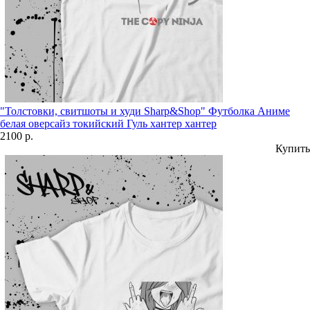
"Толстовки, свитшоты и худи Sharp&Shop" Футболка Аниме
белая оверсайз токийский Гуль хантер хантер
2100 р.
Купить