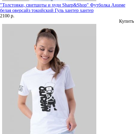
"Толстовки, свитшоты и худи Sharp&Shop" Футболка Аниме
белая оверсайз токийский Гуль хантер хантер
2100 р.
Купить