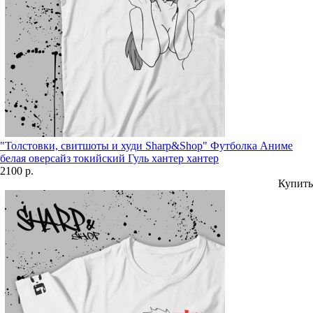
"Толстовки, свитшоты и худи Sharp&Shop" Футболка Аниме
белая оверсайз токийский Гуль хантер хантер
2100 р.
Купить