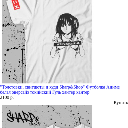
"Толстовки, свитшоты и худи Sharp&Shop" Футболка Аниме
белая оверсайз токийский Гуль хантер хантер
2100 р.
Купить