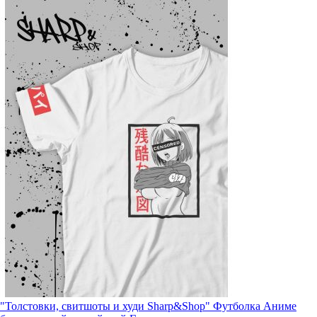
"Толстовки, свитшоты и худи Sharp&Shop" Футболка Аниме