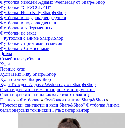
Футболка Уэнсдей Аддамс Wednesday от Sharp&Shop
Футболки "Я РУССКИЙ"
Футболки Hello Kitty Sharp&Shop
Футболки в подарок для дедушки
Футболки в подарок для папы
Футболки для беременных
Футболки на заказ
- Футболки с аниме Sharp&Shop
Футболки с принтами из мемов
Футболки с Симпсонами
Детям
Семейные футболки
Худи
Парные худи
Худи Hello Kitty Sharp&Shop
Худи с аниме Sharp&Shop
Худи Уэнсдей Аддамс Wednesday от Sharp&Shop
Станки для заточки маникюрных инструментов
Станки для заточки парикмахерских ножниц
Главная
»
Футболки
»
Футболки с аниме Sharp&Shop
»
"Толстовки, свитшоты и худи Sharp&Shop" Футболка Аниме
белая оверсайз токийский Гуль хантер хантер