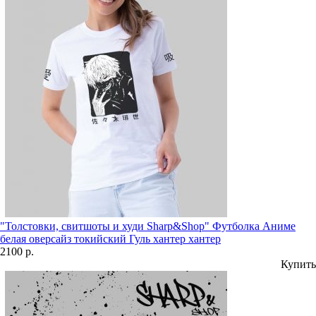
"Толстовки, свитшоты и худи Sharp&Shop" Футболка Аниме
белая оверсайз токийский Гуль хантер хантер
2100 р.
Купить