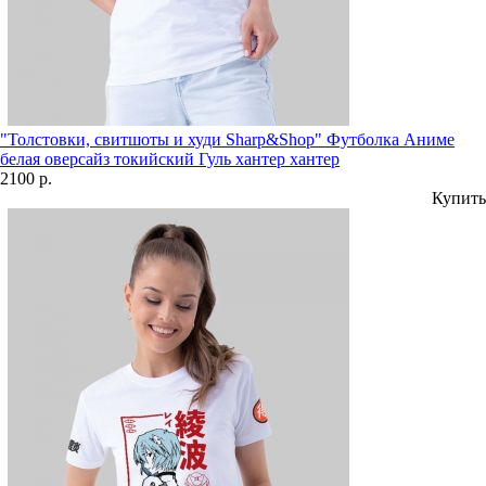
"Толстовки, свитшоты и худи Sharp&Shop" Футболка Аниме
белая оверсайз токийский Гуль хантер хантер
2100 р.
Купить