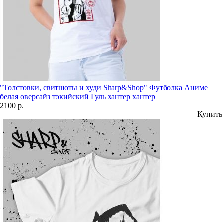
"Толстовки, свитшоты и худи Sharp&Shop" Футболка Аниме
белая оверсайз токийский Гуль хантер хантер
2100 р.
Купить