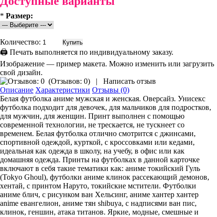
Доступные варианты
*
Размер:
Количество:
🖨 Печать выполняется по индивидуальному заказу.
Изображение — пример макета. Можно изменить или загрузить
свой дизайн.
(
Отзывов: 0
)
|
Написать отзыв
Описание
Характеристики
Отзывы (0)
Белая футболка аниме мужская и женская. Оверсайз. Унисекс
футболка подходит для девочек, для мальчиков для подростков,
для мужчин, для женщин. Принт выполнен с помощью
современной технологии, не трескается, не тускнеет со
временем. Белая футболка отлично смотрится с джинсами,
спортивной одеждой, курткой, с кроссовками или кедами,
идеальная как одежда в школу, на учебу, в офис или как
домашняя одежда. Принты на футболках в данной карточке
включают в себя такие тематики как: аниме токийский Гуль
(Tokyo Ghoul), футболки аниме клинок рассекающий демонов,
хентай, с принтом Наруто, токийские мстители. Футболки
аниме блич, с рисунком ван Хельсинг, аниме хантер хантер
anime евангелион, аниме тян shibuya, с надписями ван пис,
клинок, геншин, атака титанов. Яркие, модные, смешные и