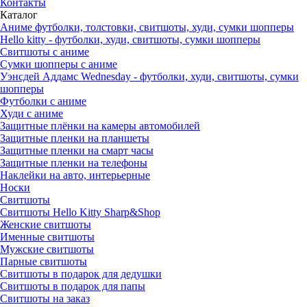
Контакты
Каталог
Аниме футболки, толстовки, свитшоты, худи, сумки шопперы
Hello kitty - футболки, худи, свитшоты, сумки шопперы
Свитшоты с аниме
Сумки шопперы с аниме
Уэнсдей Аддамс Wednesday - футболки, худи, свитшоты, сумки
шопперы
Футболки с аниме
Худи с аниме
Защитные плёнки на камеры автомобилей
Защитные пленки на планшеты
Защитные пленки на смарт часы
Защитные пленки на телефоны
Наклейки на авто, интерьерные
Носки
Свитшоты
Cвитшоты Hello Kitty Sharp&Shop
Женские свитшоты
Именные свитшоты
Мужские свитшоты
Парные свитшоты
Свитшоты в подарок для дедушки
Свитшоты в подарок для папы
Свитшоты на заказ