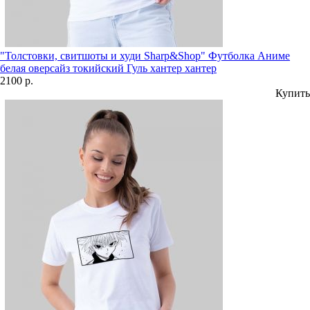
"Толстовки, свитшоты и худи Sharp&Shop" Футболка Аниме
белая оверсайз токийский Гуль хантер хантер
2100 р.
Купить