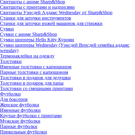
Свитшоты с аниме Sharp&Shop
Свитшоты с принтами и надписями
Свитшоты Уэнсдей Аддамс Wednesday от Sharp&Shop
Станки для заточки инструментов
Станки для заточки ножей машинок для стрижки
Сумки
Сумки с аниме Sharp&Shop
Сумки шопперы Hello Kitty Куроми
Сумки шопперы Wednesday (Уэнсдей Венсдей семейка аддамс
wensday)
Термонаклейки на одежду
Толстовки
Именные толстовки с капюшоном
Парные толстовки с капюшоном
Толстовки в подарок для дедушки
Толстовки в подарок для папы
Толстовки со смешными принтами
Футболки
Для боксеров
Женские футболки
Именные футболки
Крутые футболки с принтами
Мужские футболки
Парные футболки
Прикольные футболки