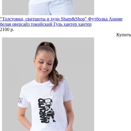
"Толстовки, свитшоты и худи Sharp&Shop" Футболка Аниме
белая оверсайз токийский Гуль хантер хантер
2100 р.
Купить