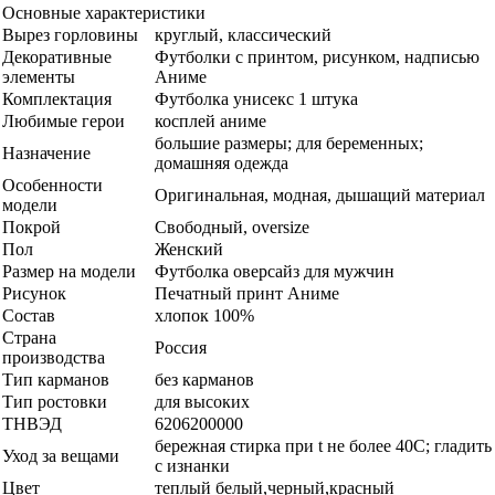
Основные характеристики
Вырез горловины
круглый, классический
Декоративные
Футболки с принтом, рисунком, надписью
элементы
Аниме
Комплектация
Футболка унисекс 1 штука
Любимые герои
косплей аниме
большие размеры; для беременных;
Назначение
домашняя одежда
Особенности
Оригинальная, модная, дышащий материал
модели
Покрой
Свободный, oversize
Пол
Женский
Размер на модели
Футболка оверсайз для мужчин
Рисунок
Печатный принт Аниме
Состав
хлопок 100%
Страна
Россия
производства
Тип карманов
без карманов
Тип ростовки
для высоких
ТНВЭД
6206200000
бережная стирка при t не более 40С; гладить
Уход за вещами
с изнанки
Цвет
теплый белый,черный,красный