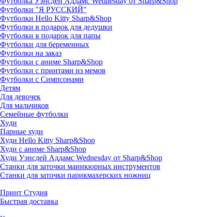
Футболка Уэнсдей Аддамс Wednesday от Sharp&Shop
Футболки "Я РУССКИЙ"
Футболки Hello Kitty Sharp&Shop
Футболки в подарок для дедушки
Футболки в подарок для папы
Футболки для беременных
Футболки на заказ
Футболки с аниме Sharp&Shop
Футболки с принтами из мемов
Футболки с Симпсонами
Детям
Для девочек
Для мальчиков
Семейные футболки
Худи
Парные худи
Худи Hello Kitty Sharp&Shop
Худи с аниме Sharp&Shop
Худи Уэнсдей Аддамс Wednesday от Sharp&Shop
Станки для заточки маникюрных инструментов
Станки для заточки парикмахерских ножниц
Принт Студия
Быстрая доставка