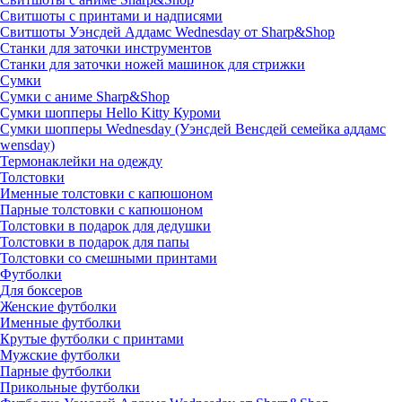
Свитшоты с принтами и надписями
Свитшоты Уэнсдей Аддамс Wednesday от Sharp&Shop
Станки для заточки инструментов
Станки для заточки ножей машинок для стрижки
Сумки
Сумки с аниме Sharp&Shop
Сумки шопперы Hello Kitty Куроми
Сумки шопперы Wednesday (Уэнсдей Венсдей семейка аддамс
wensday)
Термонаклейки на одежду
Толстовки
Именные толстовки с капюшоном
Парные толстовки с капюшоном
Толстовки в подарок для дедушки
Толстовки в подарок для папы
Толстовки со смешными принтами
Футболки
Для боксеров
Женские футболки
Именные футболки
Крутые футболки с принтами
Мужские футболки
Парные футболки
Прикольные футболки