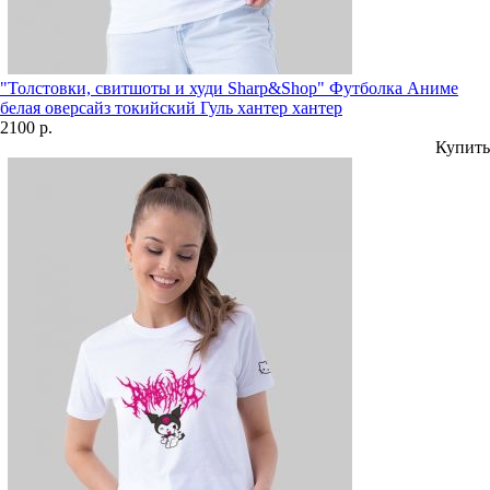
"Толстовки, свитшоты и худи Sharp&Shop" Футболка Аниме
белая оверсайз токийский Гуль хантер хантер
2100 р.
Купить