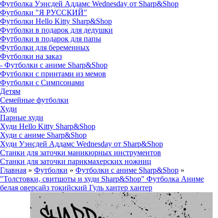
Футболка Уэнсдей Аддамс Wednesday от Sharp&Shop
Футболки "Я РУССКИЙ"
Футболки Hello Kitty Sharp&Shop
Футболки в подарок для дедушки
Футболки в подарок для папы
Футболки для беременных
Футболки на заказ
- Футболки с аниме Sharp&Shop
Футболки с принтами из мемов
Футболки с Симпсонами
Детям
Семейные футболки
Худи
Парные худи
Худи Hello Kitty Sharp&Shop
Худи с аниме Sharp&Shop
Худи Уэнсдей Аддамс Wednesday от Sharp&Shop
Станки для заточки маникюрных инструментов
Станки для заточки парикмахерских ножниц
Главная
»
Футболки
»
Футболки с аниме Sharp&Shop
»
"Толстовки, свитшоты и худи Sharp&Shop" Футболка Аниме
белая оверсайз токийский Гуль хантер хантер