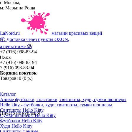
г. Москва,
м. Марьина Роща
La
Nord.ru
магазин красивых вещей
📦 Доставка через пункты
OZON
,
а цены ниже 🤗
+7 (916) 098-83-94
+7 (916) 098-83-94
7 (916) 098-83-94
Корзина покупок
Товаров: 0 (0 р.)
Каталог
Аниме футболки, толстовки, свитшоты, худи, сумки шопперы
Hello kitty - футболки, худи, свитшоты, сумки шопперы
Свитшоты Hello Kitty
Ничего не куплено!
Сумки шопперы Hello Kitty
Футболки Hello Kitty
Худи Hello Kitty
Свитшоты с аниме