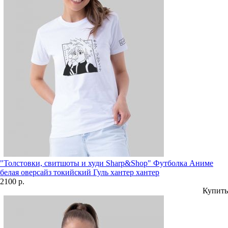
"Толстовки, свитшоты и худи Sharp&Shop" Футболка Аниме
белая оверсайз токийский Гуль хантер хантер
2100 р.
Купить