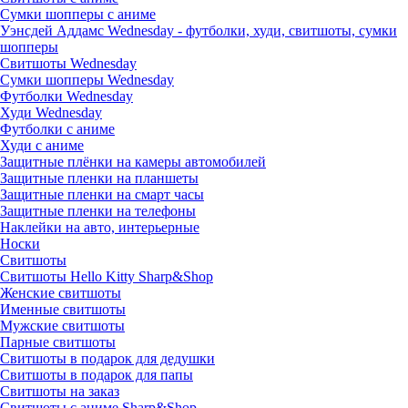
Сумки шопперы с аниме
Уэнсдей Аддамс Wednesday - футболки, худи, свитшоты, сумки
шопперы
Свитшоты Wednesday
Сумки шопперы Wednesday
Футболки Wednesday
Худи Wednesday
Футболки с аниме
Худи с аниме
Защитные плёнки на камеры автомобилей
Защитные пленки на планшеты
Защитные пленки на смарт часы
Защитные пленки на телефоны
Наклейки на авто, интерьерные
Носки
Свитшоты
Cвитшоты Hello Kitty Sharp&Shop
Женские свитшоты
Именные свитшоты
Мужские свитшоты
Парные свитшоты
Свитшоты в подарок для дедушки
Свитшоты в подарок для папы
Свитшоты на заказ
Свитшоты с аниме Sharp&Shop