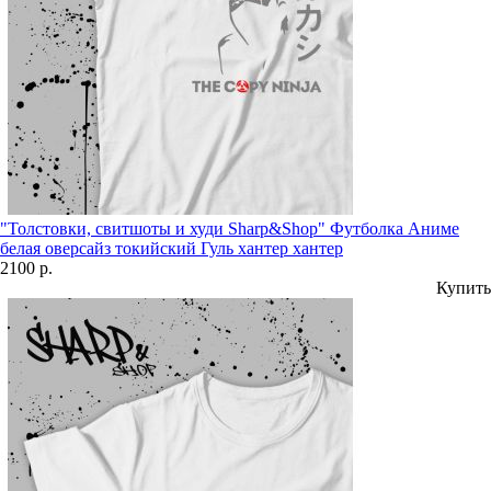
"Толстовки, свитшоты и худи Sharp&Shop" Футболка Аниме
белая оверсайз токийский Гуль хантер хантер
2100 р.
Купить