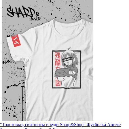
"Толстовки, свитшоты и худи Sharp&Shop" Футболка Аниме