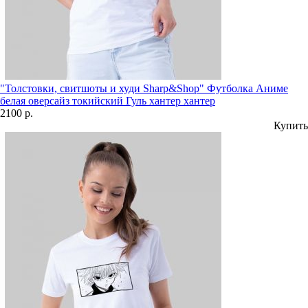
"Толстовки, свитшоты и худи Sharp&Shop" Футболка Аниме
белая оверсайз токийский Гуль хантер хантер
2100 р.
Купить