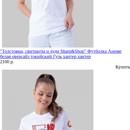
"Толстовки, свитшоты и худи Sharp&Shop" Футболка Аниме
белая оверсайз токийский Гуль хантер хантер
2100 р.
Купить