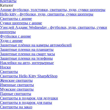
Контакты
Каталог
Аниме футболки, толстовки, свитшоты, худи, сумки шопперы
Hello kitty - футболки, худи, свитшоты, сумки шопперы
Свитшоты с аниме
Сумки шопперы с аниме
Уэнсдей Аддамс Wednesday - футболки, худи, свитшоты, сумки
шопперы
Футболки с аниме
Худи с аниме
Защитные плёнки на камеры автомобилей
Защитные пленки на планшеты
Защитные пленки на смарт часы
Защитные пленки на телефоны
Наклейки на авто, интерьерные
Носки
Свитшоты
Cвитшоты Hello Kitty Sharp&Shop
Женские свитшоты
Именные свитшоты
Мужские свитшоты
Парные свитшоты
Свитшоты в подарок для дедушки
Свитшоты в подарок для папы
Свитшоты на заказ