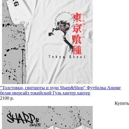
"Толстовки, свитшоты и худи Sharp&Shop" Футболка Аниме
белая оверсайз токийский Гуль хантер хантер
2100 р.
Купить