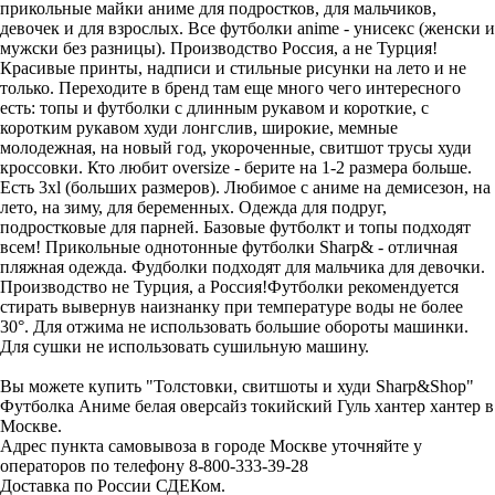
прикольные майки аниме для подростков, для мальчиков,
девочек и для взрослых. Все футболки anime - унисекс (женски и
мужски без разницы). Производство Россия, а не Турция!
Красивые принты, надписи и стильные рисунки на лето и не
только. Переходите в бренд там еще много чего интересного
есть: топы и футболки с длинным рукавом и короткие, с
коротким рукавом худи лонгслив, широкие, мемные
молодежная, на новый год, укороченные, свитшот трусы худи
кроссовки. Кто любит oversize - берите на 1-2 размера больше.
Есть 3xl (больших размеров). Любимое с аниме на демисезон, на
лето, на зиму, для беременных. Одежда для подруг,
подростковые для парней. Базовые футболкт и топы подходят
всем! Прикольные однотонные футболки Sharp& - отличная
пляжная одежда. Фудболки подходят для мальчика для девочки.
Производство не Турция, а Россия!Футболки рекомендуется
стирать вывернув наизнанку при температуре воды не более
30°. Для отжима не использовать большие обороты машинки.
Для сушки не использовать сушильную машину.
Вы можете купить "Толстовки, свитшоты и худи Sharp&Shop"
Футболка Аниме белая оверсайз токийский Гуль хантер хантер в
Москве.
Адрес пункта самовывоза в городе Москве уточняйте у
операторов по телефону 8-800-333-39-28
Доставка по России СДЕКом.