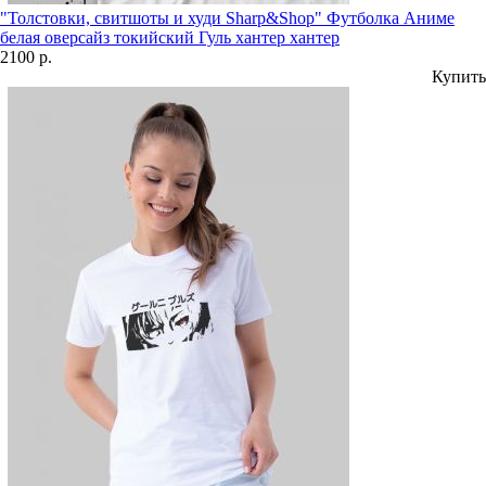
"Толстовки, свитшоты и худи Sharp&Shop" Футболка Аниме
белая оверсайз токийский Гуль хантер хантер
2100 р.
Купить