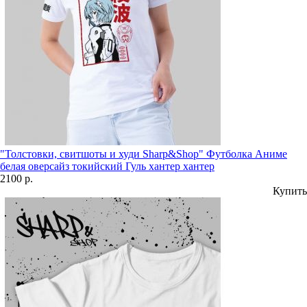
"Толстовки, свитшоты и худи Sharp&Shop" Футболка Аниме
белая оверсайз токийский Гуль хантер хантер
2100 р.
Купить