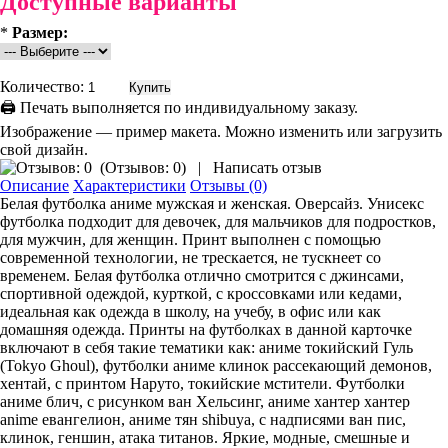
Доступные варианты
*
Размер:
Количество:
🖨 Печать выполняется по индивидуальному заказу.
Изображение — пример макета. Можно изменить или загрузить
свой дизайн.
(
Отзывов: 0
)
|
Написать отзыв
Описание
Характеристики
Отзывы (0)
Белая футболка аниме мужская и женская. Оверсайз. Унисекс
футболка подходит для девочек, для мальчиков для подростков,
для мужчин, для женщин. Принт выполнен с помощью
современной технологии, не трескается, не тускнеет со
временем. Белая футболка отлично смотрится с джинсами,
спортивной одеждой, курткой, с кроссовками или кедами,
идеальная как одежда в школу, на учебу, в офис или как
домашняя одежда. Принты на футболках в данной карточке
включают в себя такие тематики как: аниме токийский Гуль
(Tokyo Ghoul), футболки аниме клинок рассекающий демонов,
хентай, с принтом Наруто, токийские мстители. Футболки
аниме блич, с рисунком ван Хельсинг, аниме хантер хантер
anime евангелион, аниме тян shibuya, с надписями ван пис,
клинок, геншин, атака титанов. Яркие, модные, смешные и