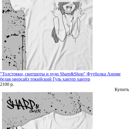
"Толстовки, свитшоты и худи Sharp&Shop" Футболка Аниме
белая оверсайз токийский Гуль хантер хантер
2100 р.
Купить