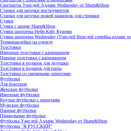
Свитшоты Уэнсдей Аддамс Wednesday от Sharp&Shop
Станки для заточки инструментов
Станки для заточки ножей машинок для стрижки
Сумки
Сумки с аниме Sharp&Shop
Сумки шопперы Hello Kitty Куроми
Сумки шопперы Wednesday (Уэнсдей Венсдей семейка аддамс w
Термонаклейки на одежду
Толстовки
Именные толстовки с капюшоном
Парные толстовки с капюшоном
Толстовки в подарок для дедушки
Толстовки в подарок для папы
Толстовки со смешными принтами
Футболки
Для боксеров
Женские футболки
Именные футболки
Крутые футболки с принтами
Мужские футболки
Парные футболки
Прикольные футболки
Футболка Уэнсдей Аддамс Wednesday от Sharp&Shop
Футболки "Я РУССКИЙ"