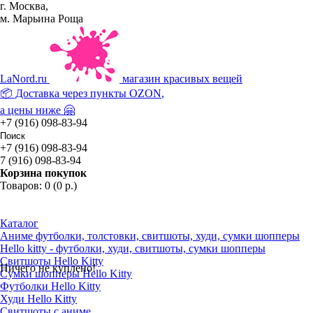
г. Москва,
м. Марьина Роща
La
Nord.ru
магазин красивых вещей
📦 Доставка через пункты
OZON
,
а цены ниже 🤗
+7 (916) 098-83-94
+7 (916) 098-83-94
7 (916) 098-83-94
Корзина покупок
Товаров: 0 (0 р.)
Каталог
Аниме футболки, толстовки, свитшоты, худи, сумки шопперы
Hello kitty - футболки, худи, свитшоты, сумки шопперы
Свитшоты Hello Kitty
Ничего не куплено!
Сумки шопперы Hello Kitty
Футболки Hello Kitty
Худи Hello Kitty
Свитшоты с аниме