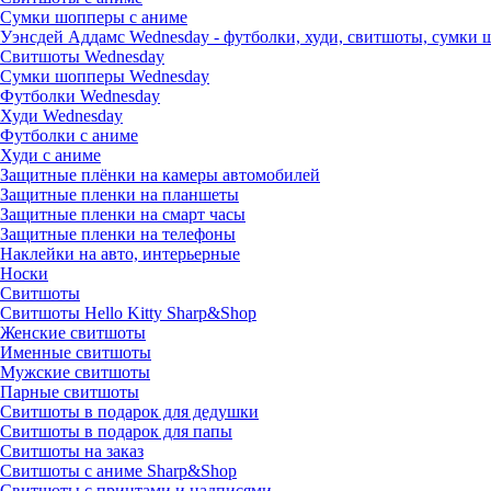
Сумки шопперы с аниме
Уэнсдей Аддамс Wednesday - футболки, худи, свитшоты, сумки
Свитшоты Wednesday
Сумки шопперы Wednesday
Футболки Wednesday
Худи Wednesday
Футболки с аниме
Худи с аниме
Защитные плёнки на камеры автомобилей
Защитные пленки на планшеты
Защитные пленки на смарт часы
Защитные пленки на телефоны
Наклейки на авто, интерьерные
Носки
Свитшоты
Cвитшоты Hello Kitty Sharp&Shop
Женские свитшоты
Именные свитшоты
Мужские свитшоты
Парные свитшоты
Свитшоты в подарок для дедушки
Свитшоты в подарок для папы
Свитшоты на заказ
Свитшоты с аниме Sharp&Shop
Свитшоты с принтами и надписями