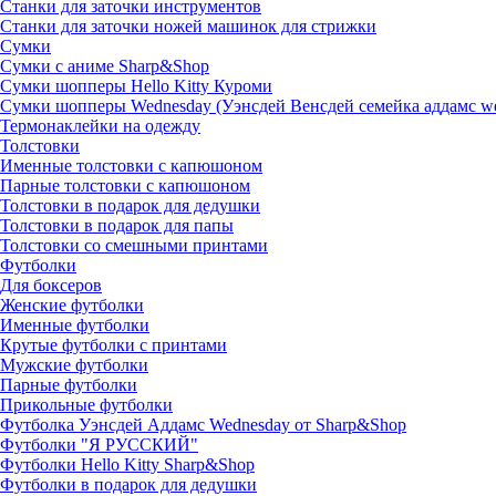
Станки для заточки инструментов
Станки для заточки ножей машинок для стрижки
Сумки
Сумки с аниме Sharp&Shop
Сумки шопперы Hello Kitty Куроми
Сумки шопперы Wednesday (Уэнсдей Венсдей семейка аддамс w
Термонаклейки на одежду
Толстовки
Именные толстовки с капюшоном
Парные толстовки с капюшоном
Толстовки в подарок для дедушки
Толстовки в подарок для папы
Толстовки со смешными принтами
Футболки
Для боксеров
Женские футболки
Именные футболки
Крутые футболки с принтами
Мужские футболки
Парные футболки
Прикольные футболки
Футболка Уэнсдей Аддамс Wednesday от Sharp&Shop
Футболки "Я РУССКИЙ"
Футболки Hello Kitty Sharp&Shop
Футболки в подарок для дедушки