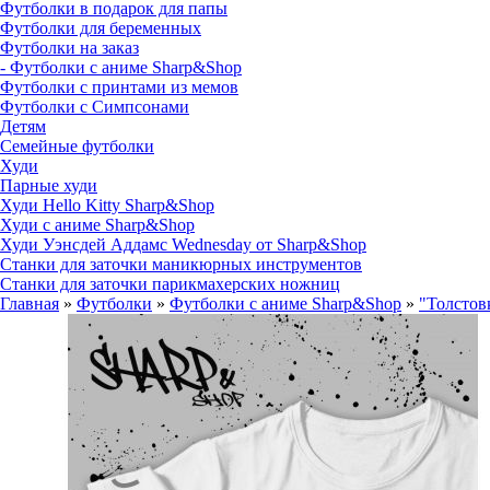
Футболки в подарок для папы
Футболки для беременных
Футболки на заказ
- Футболки с аниме Sharp&Shop
Футболки с принтами из мемов
Футболки с Симпсонами
Детям
Семейные футболки
Худи
Парные худи
Худи Hello Kitty Sharp&Shop
Худи с аниме Sharp&Shop
Худи Уэнсдей Аддамс Wednesday от Sharp&Shop
Станки для заточки маникюрных инструментов
Станки для заточки парикмахерских ножниц
Главная
»
Футболки
»
Футболки с аниме Sharp&Shop
»
"Толстов