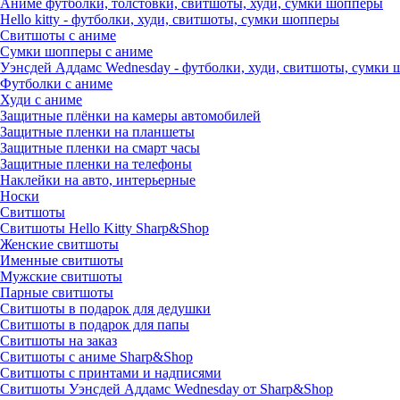
Аниме футболки, толстовки, свитшоты, худи, сумки шопперы
Hello kitty - футболки, худи, свитшоты, сумки шопперы
Свитшоты с аниме
Сумки шопперы с аниме
Уэнсдей Аддамс Wednesday - футболки, худи, свитшоты, сумки
Футболки с аниме
Худи с аниме
Защитные плёнки на камеры автомобилей
Защитные пленки на планшеты
Защитные пленки на смарт часы
Защитные пленки на телефоны
Наклейки на авто, интерьерные
Носки
Свитшоты
Cвитшоты Hello Kitty Sharp&Shop
Женские свитшоты
Именные свитшоты
Мужские свитшоты
Парные свитшоты
Свитшоты в подарок для дедушки
Свитшоты в подарок для папы
Свитшоты на заказ
Свитшоты с аниме Sharp&Shop
Свитшоты с принтами и надписями
Свитшоты Уэнсдей Аддамс Wednesday от Sharp&Shop