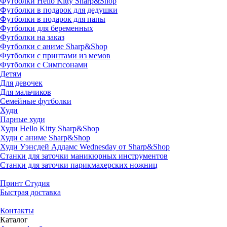
Футболки Hello Kitty Sharp&Shop
Футболки в подарок для дедушки
Футболки в подарок для папы
Футболки для беременных
Футболки на заказ
Футболки с аниме Sharp&Shop
Футболки с принтами из мемов
Футболки с Симпсонами
Детям
Для девочек
Для мальчиков
Семейные футболки
Худи
Парные худи
Худи Hello Kitty Sharp&Shop
Худи с аниме Sharp&Shop
Худи Уэнсдей Аддамс Wednesday от Sharp&Shop
Станки для заточки маникюрных инструментов
Станки для заточки парикмахерских ножниц
Принт Студия
Быстрая доставка
Контакты
Каталог