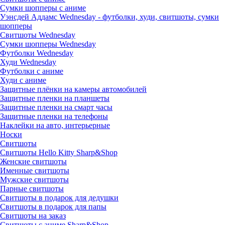
Сумки шопперы с аниме
Уэнсдей Аддамс Wednesday - футболки, худи, свитшоты, сумки
шопперы
Свитшоты Wednesday
Сумки шопперы Wednesday
Футболки Wednesday
Худи Wednesday
Футболки с аниме
Худи с аниме
Защитные плёнки на камеры автомобилей
Защитные пленки на планшеты
Защитные пленки на смарт часы
Защитные пленки на телефоны
Наклейки на авто, интерьерные
Носки
Свитшоты
Cвитшоты Hello Kitty Sharp&Shop
Женские свитшоты
Именные свитшоты
Мужские свитшоты
Парные свитшоты
Свитшоты в подарок для дедушки
Свитшоты в подарок для папы
Свитшоты на заказ
Свитшоты с аниме Sharp&Shop