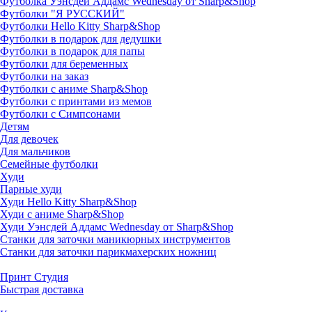
Футболка Уэнсдей Аддамс Wednesday от Sharp&Shop
Футболки "Я РУССКИЙ"
Футболки Hello Kitty Sharp&Shop
Футболки в подарок для дедушки
Футболки в подарок для папы
Футболки для беременных
Футболки на заказ
Футболки с аниме Sharp&Shop
Футболки с принтами из мемов
Футболки с Симпсонами
Детям
Для девочек
Для мальчиков
Семейные футболки
Худи
Парные худи
Худи Hello Kitty Sharp&Shop
Худи с аниме Sharp&Shop
Худи Уэнсдей Аддамс Wednesday от Sharp&Shop
Станки для заточки маникюрных инструментов
Станки для заточки парикмахерских ножниц
Принт Студия
Быстрая доставка