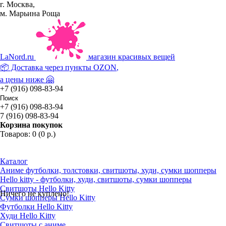
г. Москва,
м. Марьина Роща
La
Nord.ru
магазин красивых вещей
📦 Доставка через пункты
OZON
,
а цены ниже 🤗
+7 (916) 098-83-94
+7 (916) 098-83-94
7 (916) 098-83-94
Корзина покупок
Товаров: 0 (0 р.)
Каталог
Аниме футболки, толстовки, свитшоты, худи, сумки шопперы
Hello kitty - футболки, худи, свитшоты, сумки шопперы
Свитшоты Hello Kitty
Ничего не куплено!
Сумки шопперы Hello Kitty
Футболки Hello Kitty
Худи Hello Kitty
Свитшоты с аниме