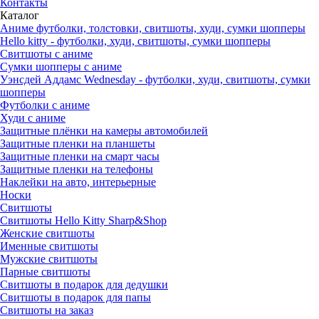
Контакты
Каталог
Аниме футболки, толстовки, свитшоты, худи, сумки шопперы
Hello kitty - футболки, худи, свитшоты, сумки шопперы
Свитшоты с аниме
Сумки шопперы с аниме
Уэнсдей Аддамс Wednesday - футболки, худи, свитшоты, сумки
шопперы
Футболки с аниме
Худи с аниме
Защитные плёнки на камеры автомобилей
Защитные пленки на планшеты
Защитные пленки на смарт часы
Защитные пленки на телефоны
Наклейки на авто, интерьерные
Носки
Свитшоты
Cвитшоты Hello Kitty Sharp&Shop
Женские свитшоты
Именные свитшоты
Мужские свитшоты
Парные свитшоты
Свитшоты в подарок для дедушки
Свитшоты в подарок для папы
Свитшоты на заказ