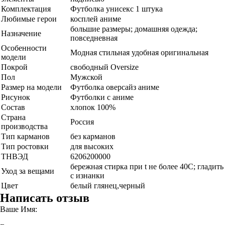
Комплектация
Футболка унисекс 1 штука
Любимые герои
косплей аниме
большие размеры; домашняя одежда;
Назначение
повседневная
Особенности
Модная стильная удобная оригинальная
модели
Покрой
свободный Oversize
Пол
Мужской
Размер на модели
Футболка оверсайз аниме
Рисунок
Футболки с аниме
Состав
хлопок 100%
Страна
Россия
производства
Тип карманов
без карманов
Тип ростовки
для высоких
ТНВЭД
6206200000
бережная стирка при t не более 40С; гладить
Уход за вещами
с изнанки
Цвет
белый глянец,черный
Написать отзыв
Ваше Имя: