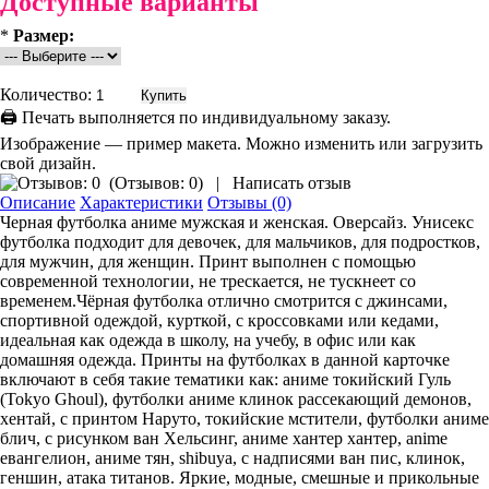
Доступные варианты
*
Размер:
Количество:
🖨 Печать выполняется по индивидуальному заказу.
Изображение — пример макета. Можно изменить или загрузить
свой дизайн.
(
Отзывов: 0
)
|
Написать отзыв
Описание
Характеристики
Отзывы (0)
Черная футболка аниме мужская и женская. Оверсайз. Унисекс
футболка подходит для девочек, для мальчиков, для подростков,
для мужчин, для женщин. Принт выполнен с помощью
современной технологии, не трескается, не тускнеет со
временем.Чёрная футболка отлично смотрится с джинсами,
спортивной одеждой, курткой, с кроссовками или кедами,
идеальная как одежда в школу, на учебу, в офис или как
домашняя одежда. Принты на футболках в данной карточке
включают в себя такие тематики как: аниме токийский Гуль
(Tokyo Ghoul), футболки аниме клинок рассекающий демонов,
хентай, с принтом Наруто, токийские мстители, футболки аниме
блич, с рисунком ван Хельсинг, аниме хантер хантер, anime
евангелион, аниме тян, shibuya, с надписями ван пис, клинок,
геншин, атака титанов. Яркие, модные, смешные и прикольные