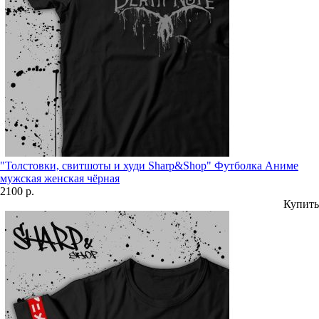
"Толстовки, свитшоты и худи Sharp&Shop" Футболка Аниме
мужская женская чёрная
2100 р.
Купить