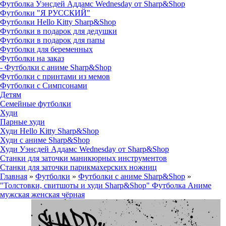
Футболка Уэнсдей Аддамс Wednesday от Sharp&Shop
Футболки "Я РУССКИЙ"
Футболки Hello Kitty Sharp&Shop
Футболки в подарок для дедушки
Футболки в подарок для папы
Футболки для беременных
Футболки на заказ
- Футболки с аниме Sharp&Shop
Футболки с принтами из мемов
Футболки с Симпсонами
Детям
Семейные футболки
Худи
Парные худи
Худи Hello Kitty Sharp&Shop
Худи с аниме Sharp&Shop
Худи Уэнсдей Аддамс Wednesday от Sharp&Shop
Станки для заточки маникюрных инструментов
Станки для заточки парикмахерских ножниц
Главная
»
Футболки
»
Футболки с аниме Sharp&Shop
»
"Толстовки, свитшоты и худи Sharp&Shop" Футболка Аниме
мужская женская чёрная