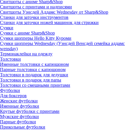
Свитшоты с аниме Sharp&Shop
Свитшоты с принтами и надписями
Свитшоты Уэнсдей Аддамс Wednesday от Sharp&Shop
Станки для заточки инструментов
Станки для заточки ножей машинок для стрижки
Сумки
Сумки с аниме Sharp&Shop
Сумки шопперы Hello Kitty Куроми
Сумки шопперы Wednesday (Уэнсдей Венсдей семейка аддамс
wensday)
Термонаклейки на одежду
Толстовки
Именные толстовки с капюшоном
Парные толстовки с капюшоном
Толстовки в подарок для дедушки
Толстовки в подарок для папы
Толстовки со смешными принтами
Футболки
Для боксеров
Женские футболки
Именные футболки
Крутые футболки с принтами
Мужские футболки
Парные футболки
Прикольные футболки