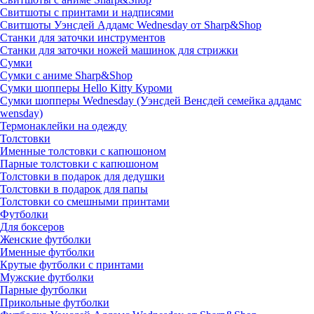
Свитшоты с принтами и надписями
Свитшоты Уэнсдей Аддамс Wednesday от Sharp&Shop
Станки для заточки инструментов
Станки для заточки ножей машинок для стрижки
Сумки
Сумки с аниме Sharp&Shop
Сумки шопперы Hello Kitty Куроми
Сумки шопперы Wednesday (Уэнсдей Венсдей семейка аддамс
wensday)
Термонаклейки на одежду
Толстовки
Именные толстовки с капюшоном
Парные толстовки с капюшоном
Толстовки в подарок для дедушки
Толстовки в подарок для папы
Толстовки со смешными принтами
Футболки
Для боксеров
Женские футболки
Именные футболки
Крутые футболки с принтами
Мужские футболки
Парные футболки
Прикольные футболки