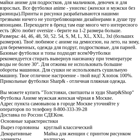
майки аниме для подростков, для мальчиков, девочек и для
взрослых. Все футболки anime - унисекс (женски и мужски без
разницы).Принты и рисунки разрабатываются нашими
трезвыми ничего не употребляющими дизайнерами в душе тру
японцами. Переходите в бренд там еще много чего интересного
есть :)Кто любит oversize - берите на 1-2 размера больше.
Размеры: 44, 46, 48, 50, 52. 54, S, M, L, XL, XXL, 3xl (больших
размеров). Твоё любимое с аниме на демисезон, на лето, на зиму,
для беременных, одежда для подруг, подростковые, для парней.
Базовые футболки и топы подходят всем!Футболки
рекомендуется стирать вывернув наизнанку при температуре
воды не более 30°. Для отжима не использовать большие
обороты машинки. Для сушки не использовать сушильную
машину. Твое отличное настроение - твой вид! Хлопок 100%.
Прикольные футболки Sharp& - отличная пляжная одежда.
Вы можете купить "Толстовки, свитшоты и худи Sharp&Shop"
Футболка Аниме мужская женская чёрная в Москве.
Адрес пункта самовывоза в городе Москве уточняйте у
операторов по телефону 8-800-333-39-28
Доставка по России СДЕКом.
Основные характеристики
Вырез горловины
круглый классический
Декоративные
Майка для женщин с принтом рисунком
элементы
надписью