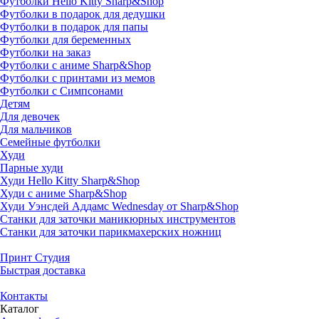
Футболки Hello Kitty Sharp&Shop
Футболки в подарок для дедушки
Футболки в подарок для папы
Футболки для беременных
Футболки на заказ
Футболки с аниме Sharp&Shop
Футболки с принтами из мемов
Футболки с Симпсонами
Детям
Для девочек
Для мальчиков
Семейные футболки
Худи
Парные худи
Худи Hello Kitty Sharp&Shop
Худи с аниме Sharp&Shop
Худи Уэнсдей Аддамс Wednesday от Sharp&Shop
Станки для заточки маникюрных инструментов
Станки для заточки парикмахерских ножниц
Принт Студия
Быстрая доставка
Контакты
Каталог