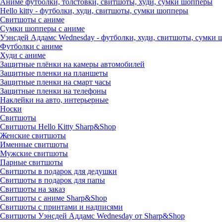
Аниме футболки, толстовки, свитшоты, худи, сумки шопперы
Hello kitty - футболки, худи, свитшоты, сумки шопперы
Свитшоты с аниме
Сумки шопперы с аниме
Уэнсдей Аддамс Wednesday - футболки, худи, свитшоты, сумки
Футболки с аниме
Худи с аниме
Защитные плёнки на камеры автомобилей
Защитные пленки на планшеты
Защитные пленки на смарт часы
Защитные пленки на телефоны
Наклейки на авто, интерьерные
Носки
Свитшоты
Cвитшоты Hello Kitty Sharp&Shop
Женские свитшоты
Именные свитшоты
Мужские свитшоты
Парные свитшоты
Свитшоты в подарок для дедушки
Свитшоты в подарок для папы
Свитшоты на заказ
Свитшоты с аниме Sharp&Shop
Свитшоты с принтами и надписями
Свитшоты Уэнсдей Аддамс Wednesday от Sharp&Shop