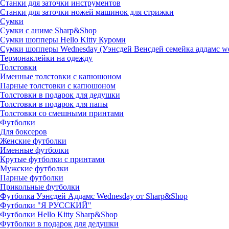
Станки для заточки инструментов
Станки для заточки ножей машинок для стрижки
Сумки
Сумки с аниме Sharp&Shop
Сумки шопперы Hello Kitty Куроми
Сумки шопперы Wednesday (Уэнсдей Венсдей семейка аддамс w
Термонаклейки на одежду
Толстовки
Именные толстовки с капюшоном
Парные толстовки с капюшоном
Толстовки в подарок для дедушки
Толстовки в подарок для папы
Толстовки со смешными принтами
Футболки
Для боксеров
Женские футболки
Именные футболки
Крутые футболки с принтами
Мужские футболки
Парные футболки
Прикольные футболки
Футболка Уэнсдей Аддамс Wednesday от Sharp&Shop
Футболки "Я РУССКИЙ"
Футболки Hello Kitty Sharp&Shop
Футболки в подарок для дедушки