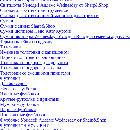
Свитшоты Уэнсдей Аддамс Wednesday от Sharp&Shop
Станки для заточки инструментов
Станки для заточки ножей машинок для стрижки
Сумки
Сумки с аниме Sharp&Shop
Сумки шопперы Hello Kitty Куроми
Сумки шопперы Wednesday (Уэнсдей Венсдей семейка аддамс w
Термонаклейки на одежду
Толстовки
Именные толстовки с капюшоном
Парные толстовки с капюшоном
Толстовки в подарок для дедушки
Толстовки в подарок для папы
Толстовки со смешными принтами
Футболки
Для боксеров
Женские футболки
Именные футболки
Крутые футболки с принтами
Мужские футболки
Парные футболки
Прикольные футболки
Футболка Уэнсдей Аддамс Wednesday от Sharp&Shop
Футболки "Я РУССКИЙ"