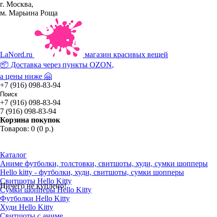
г. Москва,
м. Марьина Роща
La
Nord.ru
магазин красивых вещей
📦 Доставка через пункты
OZON
,
а цены ниже 🤗
+7 (916) 098-83-94
+7 (916) 098-83-94
7 (916) 098-83-94
Корзина покупок
Товаров: 0 (0 р.)
Каталог
Аниме футболки, толстовки, свитшоты, худи, сумки шопперы
Hello kitty - футболки, худи, свитшоты, сумки шопперы
Свитшоты Hello Kitty
Ничего не куплено!
Сумки шопперы Hello Kitty
Футболки Hello Kitty
Худи Hello Kitty
Свитшоты с аниме