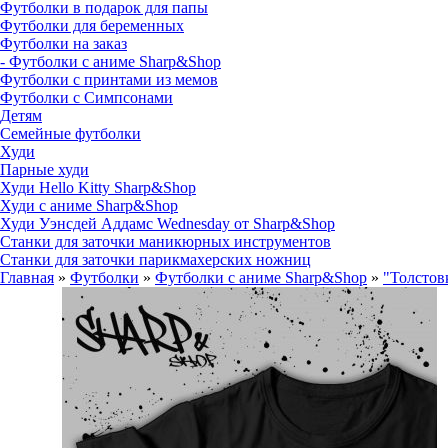
Футболки в подарок для папы
Футболки для беременных
Футболки на заказ
- Футболки с аниме Sharp&Shop
Футболки с принтами из мемов
Футболки с Симпсонами
Детям
Семейные футболки
Худи
Парные худи
Худи Hello Kitty Sharp&Shop
Худи с аниме Sharp&Shop
Худи Уэнсдей Аддамс Wednesday от Sharp&Shop
Станки для заточки маникюрных инструментов
Станки для заточки парикмахерских ножниц
Главная
»
Футболки
»
Футболки с аниме Sharp&Shop
»
"Толстов