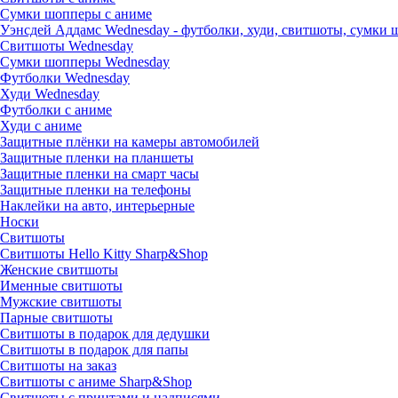
Сумки шопперы с аниме
Уэнсдей Аддамс Wednesday - футболки, худи, свитшоты, сумки
Свитшоты Wednesday
Сумки шопперы Wednesday
Футболки Wednesday
Худи Wednesday
Футболки с аниме
Худи с аниме
Защитные плёнки на камеры автомобилей
Защитные пленки на планшеты
Защитные пленки на смарт часы
Защитные пленки на телефоны
Наклейки на авто, интерьерные
Носки
Свитшоты
Cвитшоты Hello Kitty Sharp&Shop
Женские свитшоты
Именные свитшоты
Мужские свитшоты
Парные свитшоты
Свитшоты в подарок для дедушки
Свитшоты в подарок для папы
Свитшоты на заказ
Свитшоты с аниме Sharp&Shop
Свитшоты с принтами и надписями