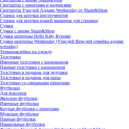
Свитшоты с принтами и надписями
Свитшоты Уэнсдей Аддамс Wednesday от Sharp&Shop
Станки для заточки инструментов
Станки для заточки ножей машинок для стрижки
Сумки
Сумки с аниме Sharp&Shop
Сумки шопперы Hello Kitty Куроми
Сумки шопперы Wednesday (Уэнсдей Венсдей семейка аддамс
wensday)
Термонаклейки на одежду
Толстовки
Именные толстовки с капюшоном
Парные толстовки с капюшоном
Толстовки в подарок для дедушки
Толстовки в подарок для папы
Толстовки со смешными принтами
Футболки
Для боксеров
Женские футболки
Именные футболки
Крутые футболки с принтами
Мужские футболки
Парные футболки
Прикольные футболки