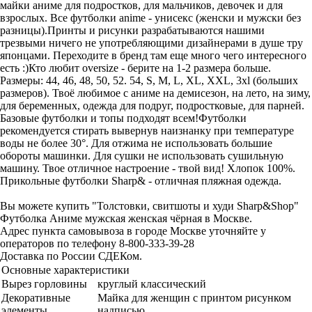
майки аниме для подростков, для мальчиков, девочек и для
взрослых. Все футболки anime - унисекс (женски и мужски без
разницы).Принты и рисунки разрабатываются нашими
трезвыми ничего не употребляющими дизайнерами в душе тру
японцами. Переходите в бренд там еще много чего интересного
есть :)Кто любит oversize - берите на 1-2 размера больше.
Размеры: 44, 46, 48, 50, 52. 54, S, M, L, XL, XXL, 3xl (больших
размеров). Твоё любимое с аниме на демисезон, на лето, на зиму,
для беременных, одежда для подруг, подростковые, для парней.
Базовые футболки и топы подходят всем!Футболки
рекомендуется стирать вывернув наизнанку при температуре
воды не более 30°. Для отжима не использовать большие
обороты машинки. Для сушки не использовать сушильную
машину. Твое отличное настроение - твой вид! Хлопок 100%.
Прикольные футболки Sharp& - отличная пляжная одежда.
Вы можете купить "Толстовки, свитшоты и худи Sharp&Shop"
Футболка Аниме мужская женская чёрная в Москве.
Адрес пункта самовывоза в городе Москве уточняйте у
операторов по телефону 8-800-333-39-28
Доставка по России СДЕКом.
Основные характеристики
Вырез горловины
круглый классический
Декоративные
Майка для женщин с принтом рисунком
элементы
надписью