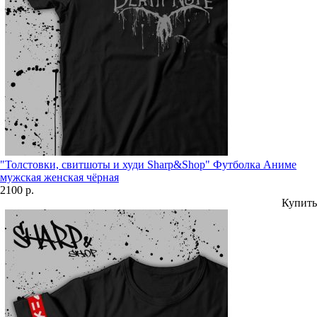
"Толстовки, свитшоты и худи Sharp&Shop" Футболка Аниме
мужская женская чёрная
2100 р.
Купить