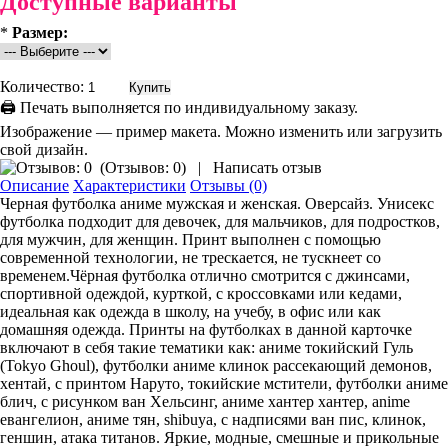
Доступные варианты
*
Размер:
Количество:
🖨 Печать выполняется по индивидуальному заказу.
Изображение — пример макета. Можно изменить или загрузить
свой дизайн.
(
Отзывов: 0
)
|
Написать отзыв
Описание
Характеристики
Отзывы (0)
Черная футболка аниме мужская и женская. Оверсайз. Унисекс
футболка подходит для девочек, для мальчиков, для подростков,
для мужчин, для женщин. Принт выполнен с помощью
современной технологии, не трескается, не тускнеет со
временем.Чёрная футболка отлично смотрится с джинсами,
спортивной одеждой, курткой, с кроссовками или кедами,
идеальная как одежда в школу, на учебу, в офис или как
домашняя одежда. Принты на футболках в данной карточке
включают в себя такие тематики как: аниме токийский Гуль
(Tokyo Ghoul), футболки аниме клинок рассекающий демонов,
хентай, с принтом Наруто, токийские мстители, футболки аниме
блич, с рисунком ван Хельсинг, аниме хантер хантер, anime
евангелион, аниме тян, shibuya, с надписями ван пис, клинок,
геншин, атака титанов. Яркие, модные, смешные и прикольные