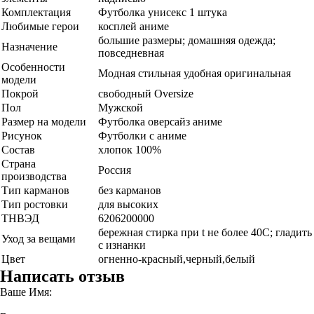
Комплектация
Футболка унисекс 1 штука
Любимые герои
косплей аниме
большие размеры; домашняя одежда;
Назначение
повседневная
Особенности
Модная стильная удобная оригинальная
модели
Покрой
свободный Oversize
Пол
Мужской
Размер на модели
Футболка оверсайз аниме
Рисунок
Футболки с аниме
Состав
хлопок 100%
Страна
Россия
производства
Тип карманов
без карманов
Тип ростовки
для высоких
ТНВЭД
6206200000
бережная стирка при t не более 40С; гладить
Уход за вещами
с изнанки
Цвет
огненно-красный,черный,белый
Написать отзыв
Ваше Имя: