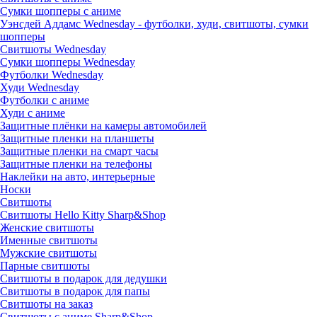
Сумки шопперы с аниме
Уэнсдей Аддамс Wednesday - футболки, худи, свитшоты, сумки
шопперы
Свитшоты Wednesday
Сумки шопперы Wednesday
Футболки Wednesday
Худи Wednesday
Футболки с аниме
Худи с аниме
Защитные плёнки на камеры автомобилей
Защитные пленки на планшеты
Защитные пленки на смарт часы
Защитные пленки на телефоны
Наклейки на авто, интерьерные
Носки
Свитшоты
Cвитшоты Hello Kitty Sharp&Shop
Женские свитшоты
Именные свитшоты
Мужские свитшоты
Парные свитшоты
Свитшоты в подарок для дедушки
Свитшоты в подарок для папы
Свитшоты на заказ
Свитшоты с аниме Sharp&Shop