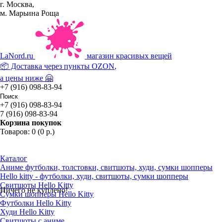
г. Москва,
м. Марьина Роща
La
Nord.ru
магазин красивых вещей
📦 Доставка через пункты
OZON
,
а цены ниже 🤗
+7 (916) 098-83-94
+7 (916) 098-83-94
7 (916) 098-83-94
Корзина покупок
Товаров: 0 (0 р.)
Каталог
Аниме футболки, толстовки, свитшоты, худи, сумки шопперы
Hello kitty - футболки, худи, свитшоты, сумки шопперы
Свитшоты Hello Kitty
Ничего не куплено!
Сумки шопперы Hello Kitty
Футболки Hello Kitty
Худи Hello Kitty
Свитшоты с аниме