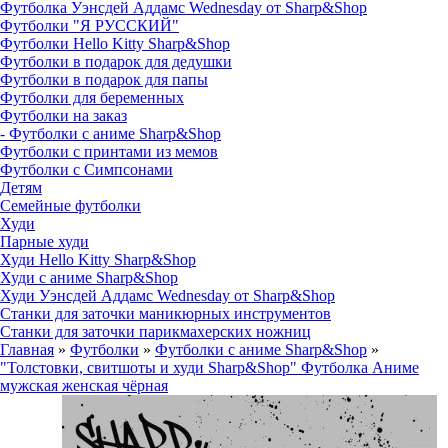
Футболка Уэнсдей Аддамс Wednesday от Sharp&Shop
Футболки "Я РУССКИЙ"
Футболки Hello Kitty Sharp&Shop
Футболки в подарок для дедушки
Футболки в подарок для папы
Футболки для беременных
Футболки на заказ
- Футболки с аниме Sharp&Shop
Футболки с принтами из мемов
Футболки с Симпсонами
Детям
Семейные футболки
Худи
Парные худи
Худи Hello Kitty Sharp&Shop
Худи с аниме Sharp&Shop
Худи Уэнсдей Аддамс Wednesday от Sharp&Shop
Станки для заточки маникюрных инструментов
Станки для заточки парикмахерских ножниц
Главная
»
Футболки
»
Футболки с аниме Sharp&Shop
»
"Толстовки, свитшоты и худи Sharp&Shop" Футболка Аниме
мужская женская чёрная