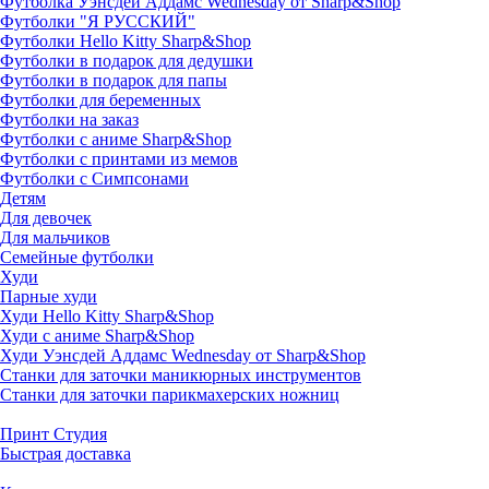
Футболка Уэнсдей Аддамс Wednesday от Sharp&Shop
Футболки "Я РУССКИЙ"
Футболки Hello Kitty Sharp&Shop
Футболки в подарок для дедушки
Футболки в подарок для папы
Футболки для беременных
Футболки на заказ
Футболки с аниме Sharp&Shop
Футболки с принтами из мемов
Футболки с Симпсонами
Детям
Для девочек
Для мальчиков
Семейные футболки
Худи
Парные худи
Худи Hello Kitty Sharp&Shop
Худи с аниме Sharp&Shop
Худи Уэнсдей Аддамс Wednesday от Sharp&Shop
Станки для заточки маникюрных инструментов
Станки для заточки парикмахерских ножниц
Принт Студия
Быстрая доставка