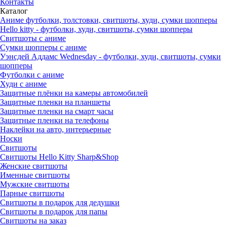
Контакты
Каталог
Аниме футболки, толстовки, свитшоты, худи, сумки шопперы
Hello kitty - футболки, худи, свитшоты, сумки шопперы
Свитшоты с аниме
Сумки шопперы с аниме
Уэнсдей Аддамс Wednesday - футболки, худи, свитшоты, сумки
шопперы
Футболки с аниме
Худи с аниме
Защитные плёнки на камеры автомобилей
Защитные пленки на планшеты
Защитные пленки на смарт часы
Защитные пленки на телефоны
Наклейки на авто, интерьерные
Носки
Свитшоты
Cвитшоты Hello Kitty Sharp&Shop
Женские свитшоты
Именные свитшоты
Мужские свитшоты
Парные свитшоты
Свитшоты в подарок для дедушки
Свитшоты в подарок для папы
Свитшоты на заказ