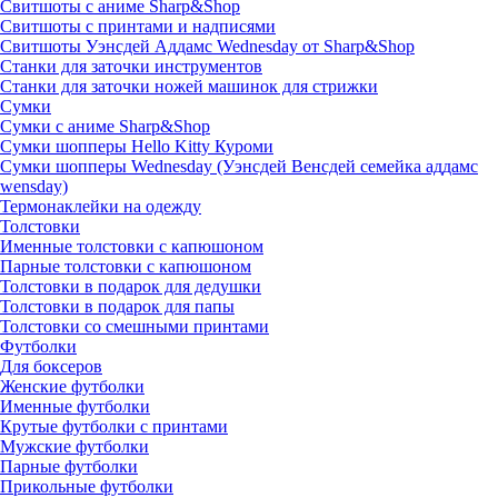
Свитшоты с аниме Sharp&Shop
Свитшоты с принтами и надписями
Свитшоты Уэнсдей Аддамс Wednesday от Sharp&Shop
Станки для заточки инструментов
Станки для заточки ножей машинок для стрижки
Сумки
Сумки с аниме Sharp&Shop
Сумки шопперы Hello Kitty Куроми
Сумки шопперы Wednesday (Уэнсдей Венсдей семейка аддамс
wensday)
Термонаклейки на одежду
Толстовки
Именные толстовки с капюшоном
Парные толстовки с капюшоном
Толстовки в подарок для дедушки
Толстовки в подарок для папы
Толстовки со смешными принтами
Футболки
Для боксеров
Женские футболки
Именные футболки
Крутые футболки с принтами
Мужские футболки
Парные футболки
Прикольные футболки