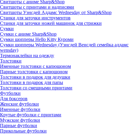
Свитшоты с аниме Sharp&Shop
Свитшоты с принтами и надписями
Свитшоты Уэнсдей Аддамс Wednesday от Sharp&Shop
Станки для заточки инструментов
Станки для заточки ножей машинок для стрижки
Сумки
Сумки с аниме Sharp&Shop
Сумки шопперы Hello Kitty Куроми
Сумки шопперы Wednesday (Уэнсдей Венсдей семейка аддамс
wensday)
Термонаклейки на одежду
Толстовки
Именные толстовки с капюшоном
Парные толстовки с капюшоном
Толстовки в подарок для дедушки
Толстовки в подарок для папы
Толстовки со смешными принтами
Футболки
Для боксеров
Женские футболки
Именные футболки
Крутые футболки с принтами
Мужские футболки
Парные футболки
Прикольные футболки