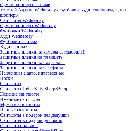
Сумки шопперы с аниме
Уэнсдей Аддамс Wednesday - футболки, худи, свитшоты, сумки
шопперы
Свитшоты Wednesday
Сумки шопперы Wednesday
Футболки Wednesday
Худи Wednesday
Футболки с аниме
Худи с аниме
Защитные плёнки на камеры автомобилей
Защитные пленки на планшеты
Защитные пленки на смарт часы
Защитные пленки на телефоны
Наклейки на авто, интерьерные
Носки
Свитшоты
Cвитшоты Hello Kitty Sharp&Shop
Женские свитшоты
Именные свитшоты
Мужские свитшоты
Парные свитшоты
Свитшоты в подарок для дедушки
Свитшоты в подарок для папы
Свитшоты на заказ
Свитшоты с аниме Sharp&Shop