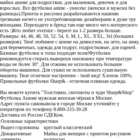
майки аниме для подростков, для мальчиков, девочек и для
взрослых. Все футболки anime - унисекс (женски и мужски без
разницы).Принты и рисунки разрабатываются нашими
трезвыми ничего не употребляющими дизайнерами в душе тру
японцами. Переходите в бренд там еще много чего интересного
есть :)Кто любит oversize - берите на 1-2 размера больше.
Размеры: 44, 46, 48, 50, 52. 54, S, M, L, XL, XXL, 3xl (больших
размеров). Твоё любимое с аниме на демисезон, на лето, на зиму,
для беременных, одежда для подруг, подростковые, для парней.
Базовые футболки и топы подходят всем!Футболки
рекомендуется стирать вывернув наизнанку при температуре
воды не более 30°. Для отжима не использовать большие
обороты машинки. Для сушки не использовать сушильную
машину. Твое отличное настроение - твой вид! Хлопок 100%.
Прикольные футболки Sharp& - отличная пляжная одежда.
Вы можете купить "Толстовки, свитшоты и худи Sharp&Shop"
Футболка Аниме мужская женская чёрная в Москве.
Адрес пункта самовывоза в городе Москве уточняйте у
операторов по телефону 8-800-333-39-28
Доставка по России СДЕКом.
Основные характеристики
Вырез горловины
круглый классический
Декоративные
Майка для женщин с принтом рисунком
элементы
надписью