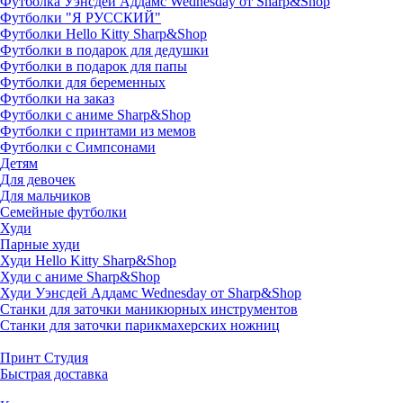
Футболка Уэнсдей Аддамс Wednesday от Sharp&Shop
Футболки "Я РУССКИЙ"
Футболки Hello Kitty Sharp&Shop
Футболки в подарок для дедушки
Футболки в подарок для папы
Футболки для беременных
Футболки на заказ
Футболки с аниме Sharp&Shop
Футболки с принтами из мемов
Футболки с Симпсонами
Детям
Для девочек
Для мальчиков
Семейные футболки
Худи
Парные худи
Худи Hello Kitty Sharp&Shop
Худи с аниме Sharp&Shop
Худи Уэнсдей Аддамс Wednesday от Sharp&Shop
Станки для заточки маникюрных инструментов
Станки для заточки парикмахерских ножниц
Принт Студия
Быстрая доставка