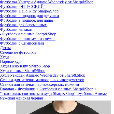
Футболка Уэнсдей Аддамс Wednesday от Sharp&Shop
Футболки "Я РУССКИЙ"
Футболки Hello Kitty Sharp&Shop
Футболки в подарок для дедушки
Футболки в подарок для папы
Футболки для беременных
Футболки на заказ
- Футболки с аниме Sharp&Shop
Футболки с принтами из мемов
Футболки с Симпсонами
Детям
Семейные футболки
Худи
Парные худи
Худи Hello Kitty Sharp&Shop
Худи с аниме Sharp&Shop
Худи Уэнсдей Аддамс Wednesday от Sharp&Shop
Станки для заточки маникюрных инструментов
Станки для заточки парикмахерских ножниц
Главная
»
Футболки
»
Футболки с аниме Sharp&Shop
»
"Толстовки, свитшоты и худи Sharp&Shop" Футболка Аниме
мужская женская чёрная