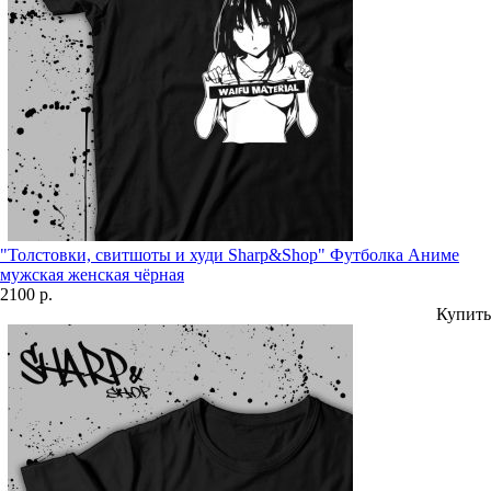
"Толстовки, свитшоты и худи Sharp&Shop" Футболка Аниме
мужская женская чёрная
2100 р.
Купить