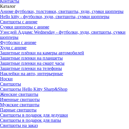
Контакты
Каталог
Аниме футболки, толстовки, свитшоты, худи, сумки шопперы
Hello kitty - футболки, худи, свитшоты, сумки шопперы
Свитшоты с аниме
Сумки шопперы с аниме
Уэнсдей Аддамс Wednesday - футболки, худи, свитшоты, сумки
шопперы
Футболки с аниме
Худи с аниме
Защитные плёнки на камеры автомобилей
Защитные пленки на планшеты
Защитные пленки на смарт часы
Защитные пленки на телефоны
Наклейки на авто, интерьерные
Носки
Свитшоты
Cвитшоты Hello Kitty Sharp&Shop
Женские свитшоты
Именные свитшоты
Мужские свитшоты
Парные свитшоты
Свитшоты в подарок для дедушки
Свитшоты в подарок для папы
Свитшоты на заказ