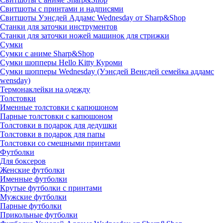
Свитшоты с принтами и надписями
Свитшоты Уэнсдей Аддамс Wednesday от Sharp&Shop
Станки для заточки инструментов
Станки для заточки ножей машинок для стрижки
Сумки
Сумки с аниме Sharp&Shop
Сумки шопперы Hello Kitty Куроми
Сумки шопперы Wednesday (Уэнсдей Венсдей семейка аддамс
wensday)
Термонаклейки на одежду
Толстовки
Именные толстовки с капюшоном
Парные толстовки с капюшоном
Толстовки в подарок для дедушки
Толстовки в подарок для папы
Толстовки со смешными принтами
Футболки
Для боксеров
Женские футболки
Именные футболки
Крутые футболки с принтами
Мужские футболки
Парные футболки
Прикольные футболки