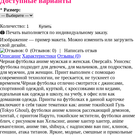
Доступные варианты
*
Размер:
Количество:
🖨 Печать выполняется по индивидуальному заказу.
Изображение — пример макета. Можно изменить или загрузить
свой дизайн.
(
Отзывов: 0
)
|
Написать отзыв
Описание
Характеристики
Отзывы (0)
Черная футболка аниме мужская и женская. Оверсайз. Унисекс
футболка подходит для девочек, для мальчиков, для подростков,
для мужчин, для женщин. Принт выполнен с помощью
современной технологии, не трескается, не тускнеет со
временем.Чёрная футболка отлично смотрится с джинсами,
спортивной одеждой, курткой, с кроссовками или кедами,
идеальная как одежда в школу, на учебу, в офис или как
домашняя одежда. Принты на футболках в данной карточке
включают в себя такие тематики как: аниме токийский Гуль
(Tokyo Ghoul), футболки аниме клинок рассекающий демонов,
хентай, с принтом Наруто, токийские мстители, футболки аниме
блич, с рисунком ван Хельсинг, аниме хантер хантер, anime
евангелион, аниме тян, shibuya, с надписями ван пис, клинок,
геншин, атака титанов. Яркие, модные, смешные и прикольные