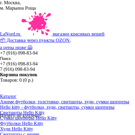
г. Москва,
м. Марьина Роща
La
Nord.ru
магазин красивых вещей
📦 Доставка через пункты
OZON
,
а цены ниже 🤗
+7 (916) 098-83-94
+7 (916) 098-83-94
7 (916) 098-83-94
Корзина покупок
Товаров: 0 (0 р.)
Каталог
Аниме футболки, толстовки, свитшоты, худи, сумки шопперы
Hello kitty - футболки, худи, свитшоты, сумки шопперы
Свитшоты Hello Kitty
Ничего не куплено!
Сумки шопперы Hello Kitty
Футболки Hello Kitty
Худи Hello Kitty
Свитшоты с аниме