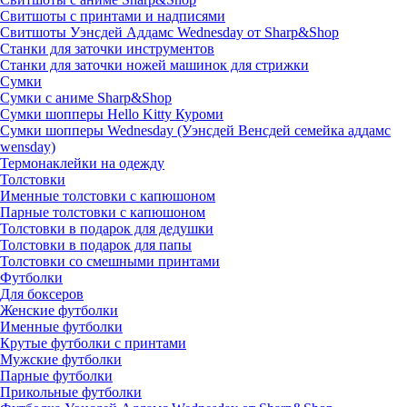
Свитшоты с принтами и надписями
Свитшоты Уэнсдей Аддамс Wednesday от Sharp&Shop
Станки для заточки инструментов
Станки для заточки ножей машинок для стрижки
Сумки
Сумки с аниме Sharp&Shop
Сумки шопперы Hello Kitty Куроми
Сумки шопперы Wednesday (Уэнсдей Венсдей семейка аддамс
wensday)
Термонаклейки на одежду
Толстовки
Именные толстовки с капюшоном
Парные толстовки с капюшоном
Толстовки в подарок для дедушки
Толстовки в подарок для папы
Толстовки со смешными принтами
Футболки
Для боксеров
Женские футболки
Именные футболки
Крутые футболки с принтами
Мужские футболки
Парные футболки
Прикольные футболки