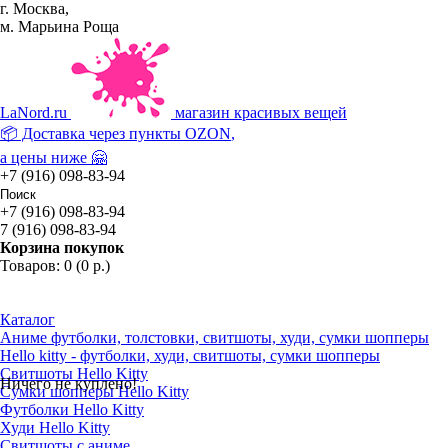
г. Москва,
м. Марьина Роща
La
Nord.ru
магазин красивых вещей
📦 Доставка через пункты
OZON
,
а цены ниже 🤗
+7 (916) 098-83-94
+7 (916) 098-83-94
7 (916) 098-83-94
Корзина покупок
Товаров: 0 (0 р.)
Каталог
Аниме футболки, толстовки, свитшоты, худи, сумки шопперы
Hello kitty - футболки, худи, свитшоты, сумки шопперы
Свитшоты Hello Kitty
Ничего не куплено!
Сумки шопперы Hello Kitty
Футболки Hello Kitty
Худи Hello Kitty
Свитшоты с аниме