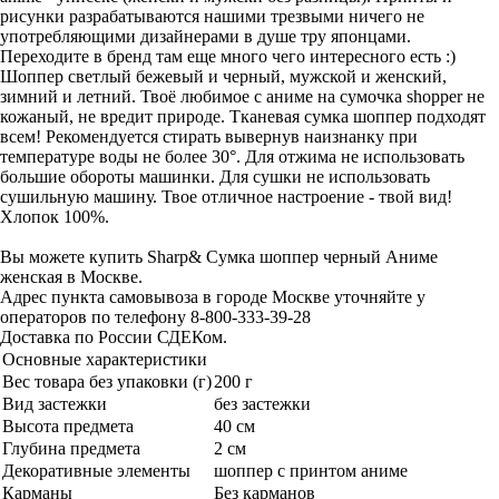
рисунки разрабатываются нашими трезвыми ничего не
употребляющими дизайнерами в душе тру японцами.
Переходите в бренд там еще много чего интересного есть :)
Шоппер светлый бежевый и черный, мужской и женский,
зимний и летний. Твоё любимое с аниме на сумочка shopper не
кожаный, не вредит природе. Тканевая сумка шоппер подходят
всем! Рекомендуется стирать вывернув наизнанку при
температуре воды не более 30°. Для отжима не использовать
большие обороты машинки. Для сушки не использовать
сушильную машину. Твое отличное настроение - твой вид!
Хлопок 100%.
Вы можете купить Sharp& Сумка шоппер черный Аниме
женская в Москве.
Адрес пункта самовывоза в городе Москве уточняйте у
операторов по телефону 8-800-333-39-28
Доставка по России СДЕКом.
Основные характеристики
Вес товара без упаковки (г)
200 г
Вид застежки
без застежки
Высота предмета
40 см
Глубина предмета
2 см
Декоративные элементы
шоппер с принтом аниме
Карманы
Без карманов