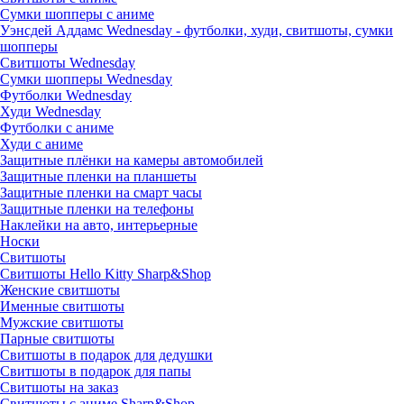
Сумки шопперы с аниме
Уэнсдей Аддамс Wednesday - футболки, худи, свитшоты, сумки
шопперы
Свитшоты Wednesday
Сумки шопперы Wednesday
Футболки Wednesday
Худи Wednesday
Футболки с аниме
Худи с аниме
Защитные плёнки на камеры автомобилей
Защитные пленки на планшеты
Защитные пленки на смарт часы
Защитные пленки на телефоны
Наклейки на авто, интерьерные
Носки
Свитшоты
Cвитшоты Hello Kitty Sharp&Shop
Женские свитшоты
Именные свитшоты
Мужские свитшоты
Парные свитшоты
Свитшоты в подарок для дедушки
Свитшоты в подарок для папы
Свитшоты на заказ
Свитшоты с аниме Sharp&Shop