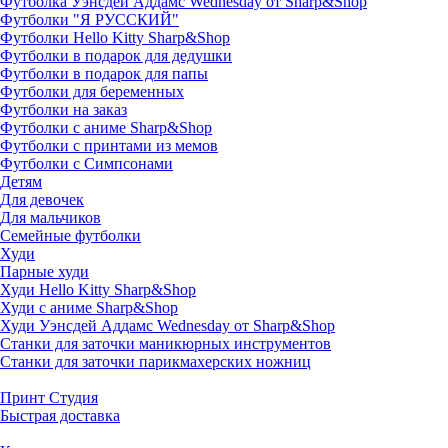
Футболка Уэнсдей Аддамс Wednesday от Sharp&Shop
Футболки "Я РУССКИЙ"
Футболки Hello Kitty Sharp&Shop
Футболки в подарок для дедушки
Футболки в подарок для папы
Футболки для беременных
Футболки на заказ
Футболки с аниме Sharp&Shop
Футболки с принтами из мемов
Футболки с Симпсонами
Детям
Для девочек
Для мальчиков
Семейные футболки
Худи
Парные худи
Худи Hello Kitty Sharp&Shop
Худи с аниме Sharp&Shop
Худи Уэнсдей Аддамс Wednesday от Sharp&Shop
Станки для заточки маникюрных инструментов
Станки для заточки парикмахерских ножниц
Принт Студия
Быстрая доставка