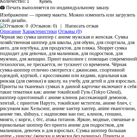
Количество:
🖨 Печать выполняется по индивидуальному заказу.
Изображение — пример макета. Можно изменить или загрузить
свой дизайн.
(
Отзывов: 0
)
|
Написать отзыв
Описание
Характеристики
Отзывы (0)
Черная эко сумка шоппер с аниме мужская и женская. Сумка
хозяйственная шоппер для школы, для обуви, для спортзала, для
авто, для ноутбука, для продуктов, для пляжа. Shopper сумка
подходит для девочки, для мальчиков, для подростков, для
мужчин, для женщин. Принт выполнен с помощью современной
технологии, не трескается, не тускнеет со временем. Чёрная
сумка-шоппер отлично смотрится с джинсами, спортивной
одеждой, курткой, с кроссовками или кедами, идеальная как
рюкзак (для сменки) в школу, на учебу, для детей и для взрослых.
Принты на тканевых сумках в данной карточке включают в себя
такие тематики как: аниме токийский Гуль (Tokyo Ghoul),
шоппер однотонный с аниме клинок рассекающий демонов,
хентай, с принтом Наруто, токийские мстители, аниме блич, с
рисунком ван Хельсинг, аниме хантер хантер, anime евангелион,
аниме тян, shibuya, с надписями ван пис, клинок, геншин,
мияги, с корги, с бтс, атака титанов. Яркие, модные, смешные и
прикольные шоппер без принта аниме для подростков, для
мальчиков, девочек и для взрослых. Сумка шоппер большая
anime - унисекс (женски и мужски без разницы). Принты и