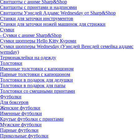
Свитшоты с аниме Sharp&Shop
Свитшоты с принтами и надписями
Свитшоты Уэнсдей Аддамс Wednesday от Sharp&Shop
Станки для заточки инструментов
Станки для заточки ножей машинок для стрижки
Сумки
- Сумки с аниме Sharp&Shop
Сумки шопперы Hello Kitty Куроми
Сумки шопперы Wednesday (Уэнсдей Венсдей семейка аддамс
wensday)
Термонаклейки на одежду
Толстовки
Именные толстовки с капюшоном
Парные толстовки с капюшоном
Толстовки в подарок для дедушки
Толстовки в подарок для папы
Толстовки со смешными принтами
Футболки
Для боксеров
Женские футболки
Именные футболки
Крутые футболки с принтами
Мужские футболки
Парные футболки
Прикольные футболки