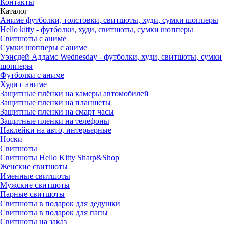
Контакты
Каталог
Аниме футболки, толстовки, свитшоты, худи, сумки шопперы
Hello kitty - футболки, худи, свитшоты, сумки шопперы
Свитшоты с аниме
Сумки шопперы с аниме
Уэнсдей Аддамс Wednesday - футболки, худи, свитшоты, сумки
шопперы
Футболки с аниме
Худи с аниме
Защитные плёнки на камеры автомобилей
Защитные пленки на планшеты
Защитные пленки на смарт часы
Защитные пленки на телефоны
Наклейки на авто, интерьерные
Носки
Свитшоты
Cвитшоты Hello Kitty Sharp&Shop
Женские свитшоты
Именные свитшоты
Мужские свитшоты
Парные свитшоты
Свитшоты в подарок для дедушки
Свитшоты в подарок для папы
Свитшоты на заказ