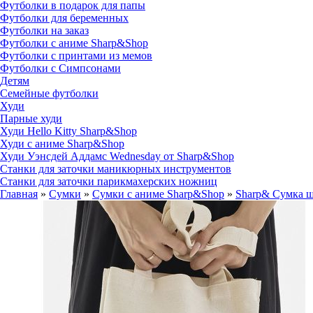
Футболки в подарок для папы
Футболки для беременных
Футболки на заказ
Футболки с аниме Sharp&Shop
Футболки с принтами из мемов
Футболки с Симпсонами
Детям
Семейные футболки
Худи
Парные худи
Худи Hello Kitty Sharp&Shop
Худи с аниме Sharp&Shop
Худи Уэнсдей Аддамс Wednesday от Sharp&Shop
Станки для заточки маникюрных инструментов
Станки для заточки парикмахерских ножниц
Главная
»
Сумки
»
Сумки с аниме Sharp&Shop
»
Sharp& Сумка 