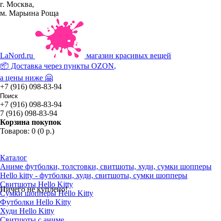
г. Москва,
м. Марьина Роща
La
Nord.ru
магазин красивых вещей
📦 Доставка через пункты
OZON
,
а цены ниже 🤗
+7 (916) 098-83-94
+7 (916) 098-83-94
7 (916) 098-83-94
Корзина покупок
Товаров: 0 (0 р.)
Каталог
Аниме футболки, толстовки, свитшоты, худи, сумки шопперы
Hello kitty - футболки, худи, свитшоты, сумки шопперы
Свитшоты Hello Kitty
Ничего не куплено!
Сумки шопперы Hello Kitty
Футболки Hello Kitty
Худи Hello Kitty
Свитшоты с аниме