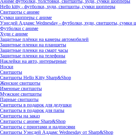
Аниме футболки, толстовки, свитшоты, худи, сумки шопперы
Hello kitty - футболки, худи, свитшоты, сумки шопперы
Свитшоты с аниме
Сумки шопперы с аниме
Уэнсдей Аддамс Wednesday - футболки, худи, свитшоты, сумки
Футболки с аниме
Худи с аниме
Защитные плёнки на камеры автомобилей
Защитные пленки на планшеты
Защитные пленки на смарт часы
Защитные пленки на телефоны
Наклейки на авто, интерьерные
Носки
Свитшоты
Cвитшоты Hello Kitty Sharp&Shop
Женские свитшоты
Именные свитшоты
Мужские свитшоты
Парные свитшоты
Свитшоты в подарок для дедушки
Свитшоты в подарок для папы
Свитшоты на заказ
Свитшоты с аниме Sharp&Shop
Свитшоты с принтами и надписями
Свитшоты Уэнсдей Аддамс Wednesday от Sharp&Shop