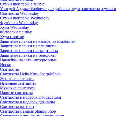
Сумки шопперы с аниме
Уэнсдей Аддамс Wednesday - футболки, худи, свитшоты, сумки
Свитшоты Wednesday
Сумки шопперы Wednesday
Футболки Wednesday
Худи Wednesday
Футболки с аниме
Худи с аниме
Защитные плёнки на камеры автомобилей
Защитные пленки на планшеты
Защитные пленки на смарт часы
Защитные пленки на телефоны
Наклейки на авто, интерьерные
Носки
Свитшоты
Cвитшоты Hello Kitty Sharp&Shop
Женские свитшоты
Именные свитшоты
Мужские свитшоты
Парные свитшоты
Свитшоты в подарок для дедушки
Свитшоты в подарок для папы
Свитшоты на заказ
Свитшоты с аниме Sharp&Shop
Свитшоты с принтами и надписями