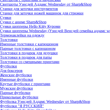
Свитшоты Уэнсдей Аддамс Wednesday от Sharp&Shop
Станки для заточки инструментов
Станки для заточки ножей машинок для стрижки
Сумки
Сумки с аниме Sharp&Shop
Сумки шопперы Hello Kitty Куроми
Сумки шопперы Wednesday (Уэнсдей Венсдей семейка аддамс w
Термонаклейки на одежду
Толстовки
Именные толстовки с капюшоном
Парные толстовки с капюшоном
Толстовки в подарок для дедушки
Толстовки в подарок для папы
Толстовки со смешными принтами
Футболки
Для боксеров
Женские футболки
Именные футболки
Крутые футболки с принтами
Мужские футболки
Парные футболки
Прикольные футболки
Футболка Уэнсдей Аддамс Wednesday от Sharp&Shop
Футболки "Я РУССКИЙ"