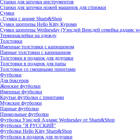
Станки для заточки инструментов
Станки для заточки ножей машинок для стрижки
Сумки
- Сумки с аниме Sharp&Shop
Сумки шопперы Hello Kitty Куроми
Сумки шопперы Wednesday (Уэнсдей Венсдей семейка аддамс w
Термонаклейки на одежду
Толстовки
Именные толстовки с капюшоном
Парные толстовки с капюшоном
Толстовки в подарок для дедушки
Толстовки в подарок для папы
Толстовки со смешными принтами
Футболки
Для боксеров
Женские футболки
Именные футболки
Крутые футболки с принтами
Мужские футболки
Парные футболки
Прикольные футболки
Футболка Уэнсдей Аддамс Wednesday от Sharp&Shop
Футболки "Я РУССКИЙ"
Футболки Hello Kitty Sharp&Shop
Футболки в подарок для дедушки