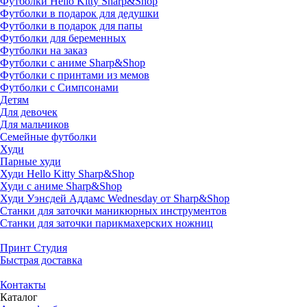
Футболки Hello Kitty Sharp&Shop
Футболки в подарок для дедушки
Футболки в подарок для папы
Футболки для беременных
Футболки на заказ
Футболки с аниме Sharp&Shop
Футболки с принтами из мемов
Футболки с Симпсонами
Детям
Для девочек
Для мальчиков
Семейные футболки
Худи
Парные худи
Худи Hello Kitty Sharp&Shop
Худи с аниме Sharp&Shop
Худи Уэнсдей Аддамс Wednesday от Sharp&Shop
Станки для заточки маникюрных инструментов
Станки для заточки парикмахерских ножниц
Принт Студия
Быстрая доставка
Контакты
Каталог