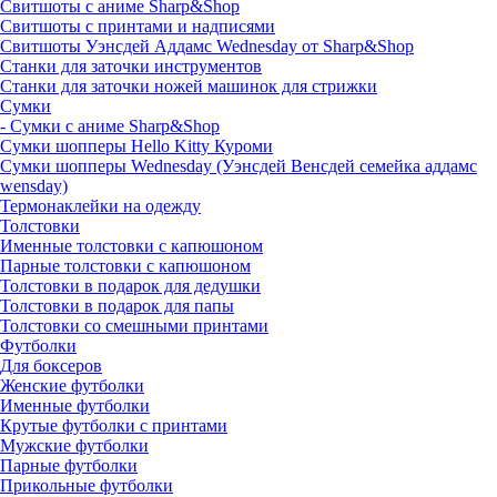
Свитшоты с аниме Sharp&Shop
Свитшоты с принтами и надписями
Свитшоты Уэнсдей Аддамс Wednesday от Sharp&Shop
Станки для заточки инструментов
Станки для заточки ножей машинок для стрижки
Сумки
- Сумки с аниме Sharp&Shop
Сумки шопперы Hello Kitty Куроми
Сумки шопперы Wednesday (Уэнсдей Венсдей семейка аддамс
wensday)
Термонаклейки на одежду
Толстовки
Именные толстовки с капюшоном
Парные толстовки с капюшоном
Толстовки в подарок для дедушки
Толстовки в подарок для папы
Толстовки со смешными принтами
Футболки
Для боксеров
Женские футболки
Именные футболки
Крутые футболки с принтами
Мужские футболки
Парные футболки
Прикольные футболки