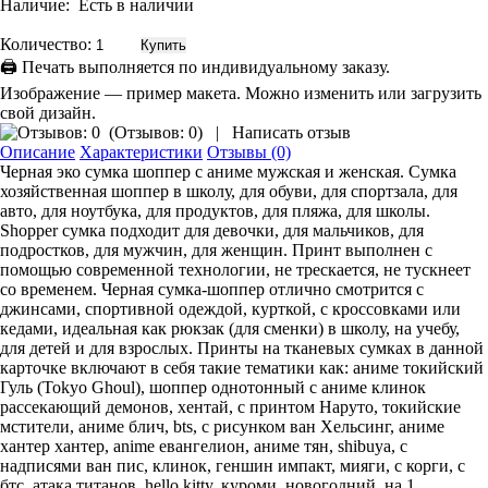
Наличие:
Есть в наличии
Количество:
🖨 Печать выполняется по индивидуальному заказу.
Изображение — пример макета. Можно изменить или загрузить
свой дизайн.
(
Отзывов: 0
)
|
Написать отзыв
Описание
Характеристики
Отзывы (0)
Черная эко сумка шоппер с аниме мужская и женская. Сумка
хозяйственная шоппер в школу, для обуви, для спортзала, для
авто, для ноутбука, для продуктов, для пляжа, для школы.
Shopper сумка подходит для девочки, для мальчиков, для
подростков, для мужчин, для женщин. Принт выполнен с
помощью современной технологии, не трескается, не тускнеет
со временем. Черная сумка-шоппер отлично смотрится с
джинсами, спортивной одеждой, курткой, с кроссовками или
кедами, идеальная как рюкзак (для сменки) в школу, на учебу,
для детей и для взрослых. Принты на тканевых сумках в данной
карточке включают в себя такие тематики как: аниме токийский
Гуль (Tokyo Ghoul), шоппер однотонный с аниме клинок
рассекающий демонов, хентай, с принтом Наруто, токийские
мстители, аниме блич, bts, с рисунком ван Хельсинг, аниме
хантер хантер, anime евангелион, аниме тян, shibuya, с
надписями ван пис, клинок, геншин импакт, мияги, с корги, с
бтс, атака титанов, hello kitty, куроми, новогодний, на 1