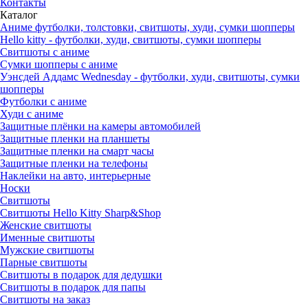
Контакты
Каталог
Аниме футболки, толстовки, свитшоты, худи, сумки шопперы
Hello kitty - футболки, худи, свитшоты, сумки шопперы
Свитшоты с аниме
Сумки шопперы с аниме
Уэнсдей Аддамс Wednesday - футболки, худи, свитшоты, сумки
шопперы
Футболки с аниме
Худи с аниме
Защитные плёнки на камеры автомобилей
Защитные пленки на планшеты
Защитные пленки на смарт часы
Защитные пленки на телефоны
Наклейки на авто, интерьерные
Носки
Свитшоты
Cвитшоты Hello Kitty Sharp&Shop
Женские свитшоты
Именные свитшоты
Мужские свитшоты
Парные свитшоты
Свитшоты в подарок для дедушки
Свитшоты в подарок для папы
Свитшоты на заказ