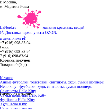
г. Москва,
м. Марьина Роща
La
Nord.ru
магазин красивых вещей
📦 Доставка через пункты
OZON
,
а цены ниже 🤗
+7 (916) 098-83-94
+7 (916) 098-83-94
7 (916) 098-83-94
Корзина покупок
Товаров: 0 (0 р.)
Каталог
Аниме футболки, толстовки, свитшоты, худи, сумки шопперы
Hello kitty - футболки, худи, свитшоты, сумки шопперы
Свитшоты Hello Kitty
Ничего не куплено!
Сумки шопперы Hello Kitty
Футболки Hello Kitty
Худи Hello Kitty
Свитшоты с аниме