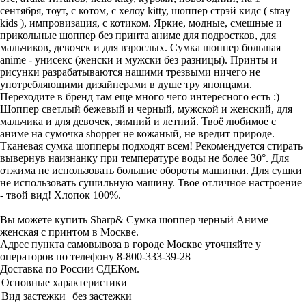
сентября, тоут, с котом, с хелоу kitty, шоппер стрэй кидс ( stray
kids ), импровизация, с котиком. Яркие, модные, смешные и
прикольные шоппер без принта аниме для подростков, для
мальчиков, девочек и для взрослых. Сумка шоппер большая
anime - унисекс (женски и мужски без разницы). Принты и
рисунки разрабатываются нашими трезвыми ничего не
употребляющими дизайнерами в душе тру японцами.
Переходите в бренд там еще много чего интересного есть :)
Шоппер светлый бежевый и черный, мужской и женский, для
мальчика и для девочек, зимний и летний. Твоё любимое с
аниме на сумочка shopper не кожаный, не вредит природе.
Тканевая сумка шопперы подходят всем! Рекомендуется стирать
вывернув наизнанку при температуре воды не более 30°. Для
отжима не использовать большие обороты машинки. Для сушки
не использовать сушильную машину. Твое отличное настроение
- твой вид! Хлопок 100%.
Вы можете купить Sharp& Сумка шоппер черный Аниме
женская с принтом в Москве.
Адрес пункта самовывоза в городе Москве уточняйте у
операторов по телефону 8-800-333-39-28
Доставка по России СДЕКом.
Основные характеристики
Вид застежки
без застежки