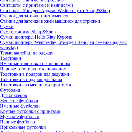
Свитшоты с принтами и надписями
Свитшоты Уэнсдей Аддамс Wednesday от Sharp&Shop
Станки для заточки инструментов
Станки для заточки ножей машинок для стрижки
Сумки
Сумки с аниме Sharp&Shop
Сумки шопперы Hello Kitty Куроми
Сумки шопперы Wednesday (Уэнсдей Венсдей семейка аддамс
wensday)
Термонаклейки на одежду
Толстовки
Именные толстовки с капюшоном
Парные толстовки с капюшоном
Толстовки в подарок для дедушки
Толстовки в подарок для папы
Толстовки со смешными принтами
Футболки
Для боксеров
Женские футболки
Именные футболки
Крутые футболки с принтами
Мужские футболки
Парные футболки
Прикольные футболки