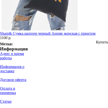
Sharp& Сумка шоппер черный Аниме женская с принтом
1100 р.
Купить
Метки:
Информация
Адрес и время
работы
Информация о
доставке
Договор оферта
Оплата и
примерка
Статьи