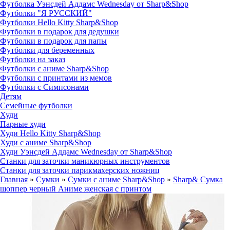
Футболка Уэнсдей Аддамс Wednesday от Sharp&Shop
Футболки "Я РУССКИЙ"
Футболки Hello Kitty Sharp&Shop
Футболки в подарок для дедушки
Футболки в подарок для папы
Футболки для беременных
Футболки на заказ
Футболки с аниме Sharp&Shop
Футболки с принтами из мемов
Футболки с Симпсонами
Детям
Семейные футболки
Худи
Парные худи
Худи Hello Kitty Sharp&Shop
Худи с аниме Sharp&Shop
Худи Уэнсдей Аддамс Wednesday от Sharp&Shop
Станки для заточки маникюрных инструментов
Станки для заточки парикмахерских ножниц
Главная
»
Сумки
»
Сумки с аниме Sharp&Shop
»
Sharp& Сумка
шоппер черный Аниме женская с принтом