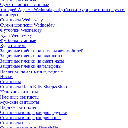
Сумки шопперы с аниме
Уэнсдей Аддамс Wednesday - футболки, худи, свитшоты, сумки
шопперы
Свитшоты Wednesday
Сумки шопперы Wednesday
Футболки Wednesday
Худи Wednesday
Футболки с аниме
Худи с аниме
Защитные плёнки на камеры автомобилей
Защитные пленки на планшеты
Защитные пленки на смарт часы
Защитные пленки на телефоны
Наклейки на авто, интерьерные
Носки
Свитшоты
Cвитшоты Hello Kitty Sharp&Shop
Женские свитшоты
Именные свитшоты
Мужские свитшоты
Парные свитшоты
Свитшоты в подарок для дедушки
Свитшоты в подарок для папы
Свитшоты на заказ
Свитшоты с аниме Sharp&Shop