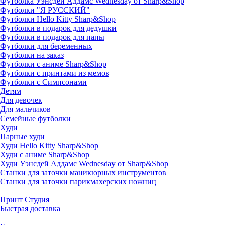
Футболка Уэнсдей Аддамс Wednesday от Sharp&Shop
Футболки "Я РУССКИЙ"
Футболки Hello Kitty Sharp&Shop
Футболки в подарок для дедушки
Футболки в подарок для папы
Футболки для беременных
Футболки на заказ
Футболки с аниме Sharp&Shop
Футболки с принтами из мемов
Футболки с Симпсонами
Детям
Для девочек
Для мальчиков
Семейные футболки
Худи
Парные худи
Худи Hello Kitty Sharp&Shop
Худи с аниме Sharp&Shop
Худи Уэнсдей Аддамс Wednesday от Sharp&Shop
Станки для заточки маникюрных инструментов
Станки для заточки парикмахерских ножниц
Принт Студия
Быстрая доставка