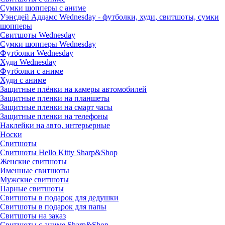
Сумки шопперы с аниме
Уэнсдей Аддамс Wednesday - футболки, худи, свитшоты, сумки
шопперы
Свитшоты Wednesday
Сумки шопперы Wednesday
Футболки Wednesday
Худи Wednesday
Футболки с аниме
Худи с аниме
Защитные плёнки на камеры автомобилей
Защитные пленки на планшеты
Защитные пленки на смарт часы
Защитные пленки на телефоны
Наклейки на авто, интерьерные
Носки
Свитшоты
Cвитшоты Hello Kitty Sharp&Shop
Женские свитшоты
Именные свитшоты
Мужские свитшоты
Парные свитшоты
Свитшоты в подарок для дедушки
Свитшоты в подарок для папы
Свитшоты на заказ
Свитшоты с аниме Sharp&Shop