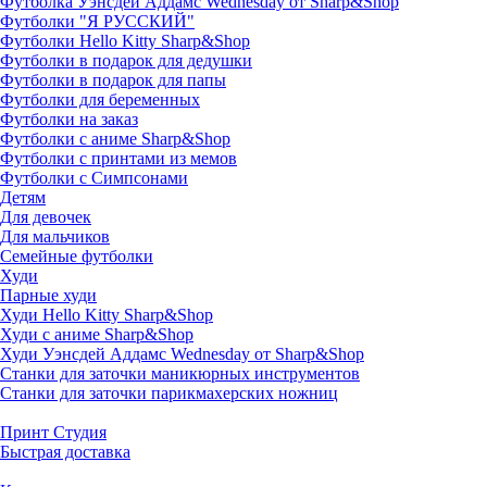
Футболка Уэнсдей Аддамс Wednesday от Sharp&Shop
Футболки "Я РУССКИЙ"
Футболки Hello Kitty Sharp&Shop
Футболки в подарок для дедушки
Футболки в подарок для папы
Футболки для беременных
Футболки на заказ
Футболки с аниме Sharp&Shop
Футболки с принтами из мемов
Футболки с Симпсонами
Детям
Для девочек
Для мальчиков
Семейные футболки
Худи
Парные худи
Худи Hello Kitty Sharp&Shop
Худи с аниме Sharp&Shop
Худи Уэнсдей Аддамс Wednesday от Sharp&Shop
Станки для заточки маникюрных инструментов
Станки для заточки парикмахерских ножниц
Принт Студия
Быстрая доставка