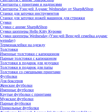
Свитшоты с принтами и надписями
Свитшоты Уэнсдей Аддамс Wednesday от Sharp&Shop
Станки для заточки инструментов
Станки для заточки ножей машинок для стрижки
Сумки
Сумки с аниме Sharp&Shop
Сумки шопперы Hello Kitty Куроми
Сумки шопперы Wednesday (Уэнсдей Венсдей семейка аддамс
wensday)
Термонаклейки на одежду
Толстовки
Именные толстовки с капюшоном
Парные толстовки с капюшоном
Толстовки в подарок для дедушки
Толстовки в подарок для папы
Толстовки со смешными принтами
Футболки
Для боксеров
Женские футболки
Именные футболки
Крутые футболки с принтами
Мужские футболки
Парные футболки
Прикольные футболки