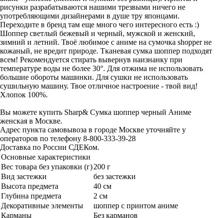
рисунки разрабатываются нашими трезвыми ничего не
употребляющими дизайнерами в душе тру японцами.
Переходите в бренд там еще много чего интересного есть :)
Шоппер светлый бежевый и черный, мужской и женский,
зимний и летний. Твоё любимое с аниме на сумочка shopper не
кожаный, не вредит природе. Тканевая сумка шоппер подходят
всем! Рекомендуется стирать вывернув наизнанку при
температуре воды не более 30°. Для отжима не использовать
большие обороты машинки. Для сушки не использовать
сушильную машину. Твое отличное настроение - твой вид!
Хлопок 100%.
Вы можете купить Sharp& Сумка шоппер черный Аниме
женская в Москве.
Адрес пункта самовывоза в городе Москве уточняйте у
операторов по телефону 8-800-333-39-28
Доставка по России СДЕКом.
Основные характеристики
Вес товара без упаковки (г)
200 г
Вид застежки
без застежки
Высота предмета
40 см
Глубина предмета
2 см
Декоративные элементы
шоппер с принтом аниме
Карманы
Без карманов