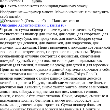
Количество:
🖨 Печать выполняется по индивидуальному заказу.
Изображение — пример макета. Можно изменить или загрузить
свой дизайн.
(
Отзывов: 0
)
|
Написать отзыв
Описание
Характеристики
Отзывы (0)
Черная эко сумка шоппер с аниме мужская и женская. Сумка
хозяйственная шоппер для школы, для обуви, для спортзала, для
авто, для ноутбука, для продуктов, для пляжа. Shopper сумка
подходит для девочки, для мальчиков, для подростков, для
мужчин, для женщин. Принт выполнен с помощью современной
технологии, не трескается, не тускнеет со временем. Чёрная
сумка-шоппер отлично смотрится с джинсами, спортивной
одеждой, курткой, с кроссовками или кедами, идеальная как
рюкзак (для сменки) в школу, на учебу, для детей и для взрослых.
Принты на тканевых сумках в данной карточке включают в себя
такие тематики как: аниме токийский Гуль (Tokyo Ghoul),
шоппер однотонный с аниме клинок рассекающий демонов,
хентай, с принтом Наруто, токийские мстители, аниме блич, с
рисунком ван Хельсинг, аниме хантер хантер, anime евангелион,
аниме тян, shibuya, с надписями ван пис, клинок, геншин,
мияги, с корги, с бтс, атака титанов. Яркие, модные, смешные и
прикольные шоппер без принта аниме для подростков, для
мальчиков, девочек и для взрослых. Сумка шоппер большая
anime - унисекс (женски и мужски без разницы). Принты и