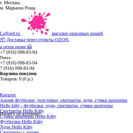
г. Москва,
м. Марьина Роща
La
Nord.ru
магазин красивых вещей
📦 Доставка через пункты
OZON
,
а цены ниже 🤗
+7 (916) 098-83-94
+7 (916) 098-83-94
7 (916) 098-83-94
Корзина покупок
Товаров: 0 (0 р.)
Каталог
Аниме футболки, толстовки, свитшоты, худи, сумки шопперы
Hello kitty - футболки, худи, свитшоты, сумки шопперы
Свитшоты Hello Kitty
Ничего не куплено!
Сумки шопперы Hello Kitty
Футболки Hello Kitty
Худи Hello Kitty
Свитшоты с аниме