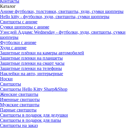
Контакты
Каталог
Аниме футболки, толстовки, свитшоты, худи, сумки шопперы
Hello kitty - футболки, худи, свитшоты, сумки шопперы
Свитшоты с аниме
Сумки шопперы с аниме
Уэнсдей Аддамс Wednesday - футболки, худи, свитшоты, сумки
шопперы
Футболки с аниме
Худи с аниме
Защитные плёнки на камеры автомобилей
Защитные пленки на планшеты
Защитные пленки на смарт часы
Защитные пленки на телефоны
Наклейки на авто, интерьерные
Носки
Свитшоты
Cвитшоты Hello Kitty Sharp&Shop
Женские свитшоты
Именные свитшоты
Мужские свитшоты
Парные свитшоты
Свитшоты в подарок для дедушки
Свитшоты в подарок для папы
Свитшоты на заказ