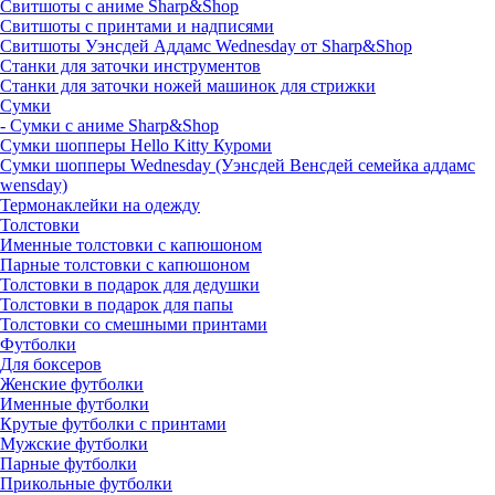
Свитшоты с аниме Sharp&Shop
Свитшоты с принтами и надписями
Свитшоты Уэнсдей Аддамс Wednesday от Sharp&Shop
Станки для заточки инструментов
Станки для заточки ножей машинок для стрижки
Сумки
- Сумки с аниме Sharp&Shop
Сумки шопперы Hello Kitty Куроми
Сумки шопперы Wednesday (Уэнсдей Венсдей семейка аддамс
wensday)
Термонаклейки на одежду
Толстовки
Именные толстовки с капюшоном
Парные толстовки с капюшоном
Толстовки в подарок для дедушки
Толстовки в подарок для папы
Толстовки со смешными принтами
Футболки
Для боксеров
Женские футболки
Именные футболки
Крутые футболки с принтами
Мужские футболки
Парные футболки
Прикольные футболки