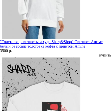
"Толстовки, свитшоты и худи Sharp&Shop" Свитшот Аниме
белый оверсайз толстовка кофта с принтом Amine
3500 р.
Купить