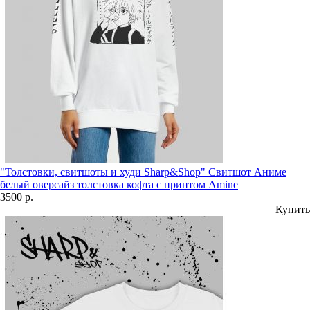
"Толстовки, свитшоты и худи Sharp&Shop" Свитшот Аниме
белый оверсайз толстовка кофта с принтом Amine
3500 р.
Купить