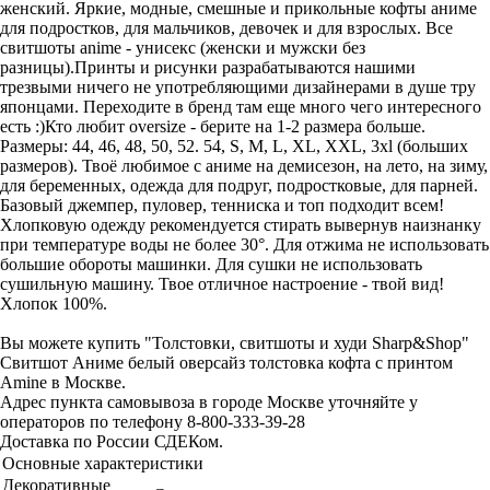
женский. Яркие, модные, смешные и прикольные кофты аниме
для подростков, для мальчиков, девочек и для взрослых. Все
свитшоты anime - унисекс (женски и мужски без
разницы).Принты и рисунки разрабатываются нашими
трезвыми ничего не употребляющими дизайнерами в душе тру
японцами. Переходите в бренд там еще много чего интересного
есть :)Кто любит oversize - берите на 1-2 размера больше.
Размеры: 44, 46, 48, 50, 52. 54, S, M, L, XL, XXL, 3xl (больших
размеров). Твоё любимое с аниме на демисезон, на лето, на зиму,
для беременных, одежда для подруг, подростковые, для парней.
Базовый джемпер, пуловер, тенниска и топ подходит всем!
Хлопковую одежду рекомендуется стирать вывернув наизнанку
при температуре воды не более 30°. Для отжима не использовать
большие обороты машинки. Для сушки не использовать
сушильную машину. Твое отличное настроение - твой вид!
Хлопок 100%.
Вы можете купить "Толстовки, свитшоты и худи Sharp&Shop"
Свитшот Аниме белый оверсайз толстовка кофта с принтом
Amine в Москве.
Адрес пункта самовывоза в городе Москве уточняйте у
операторов по телефону 8-800-333-39-28
Доставка по России СДЕКом.
Основные характеристики
Декоративные