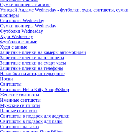
Сумки шопперы с аниме
Уэнсдей Аддамс Wednesday - футболки, худи, свитшоты, сумки
шопперы
Свитшоты Wednesday
Сумки шопперы Wednesday
Футболки Wednesday
Худи Wednesday
Футболки с аниме
Худи с аниме
Защитные плёнки на камеры автомобилей
Защитные пленки на планшеты
Защитные пленки на смарт часы
Защитные пленки на телефоны
Наклейки на авто, интерьерные
Носки
Свитшоты
Cвитшоты Hello Kitty Sharp&Shop
Женские свитшоты
Именные свитшоты
Мужские свитшоты
Парные свитшоты
Свитшоты в подарок для дедушки
Свитшоты в подарок для папы
Свитшоты на заказ
Свитшоты с аниме Sharp&Shop