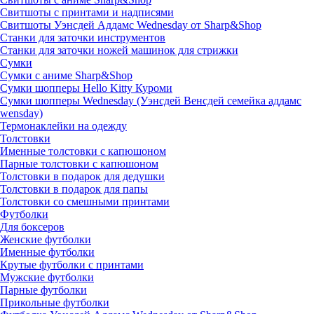
Свитшоты с принтами и надписями
Свитшоты Уэнсдей Аддамс Wednesday от Sharp&Shop
Станки для заточки инструментов
Станки для заточки ножей машинок для стрижки
Сумки
Сумки с аниме Sharp&Shop
Сумки шопперы Hello Kitty Куроми
Сумки шопперы Wednesday (Уэнсдей Венсдей семейка аддамс
wensday)
Термонаклейки на одежду
Толстовки
Именные толстовки с капюшоном
Парные толстовки с капюшоном
Толстовки в подарок для дедушки
Толстовки в подарок для папы
Толстовки со смешными принтами
Футболки
Для боксеров
Женские футболки
Именные футболки
Крутые футболки с принтами
Мужские футболки
Парные футболки
Прикольные футболки