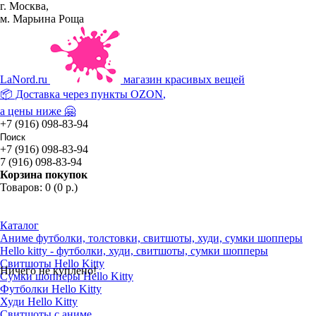
г. Москва,
м. Марьина Роща
La
Nord.ru
магазин красивых вещей
📦 Доставка через пункты
OZON
,
а цены ниже 🤗
+7 (916) 098-83-94
+7 (916) 098-83-94
7 (916) 098-83-94
Корзина покупок
Товаров: 0 (0 р.)
Каталог
Аниме футболки, толстовки, свитшоты, худи, сумки шопперы
Hello kitty - футболки, худи, свитшоты, сумки шопперы
Свитшоты Hello Kitty
Ничего не куплено!
Сумки шопперы Hello Kitty
Футболки Hello Kitty
Худи Hello Kitty
Свитшоты с аниме