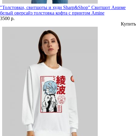
"Толстовки, свитшоты и худи Sharp&Shop" Свитшот Аниме
белый оверсайз толстовка кофта с принтом Amine
3500 р.
Купить