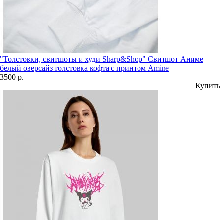
"Толстовки, свитшоты и худи Sharp&Shop" Свитшот Аниме
белый оверсайз толстовка кофта с принтом Amine
3500 р.
Купить