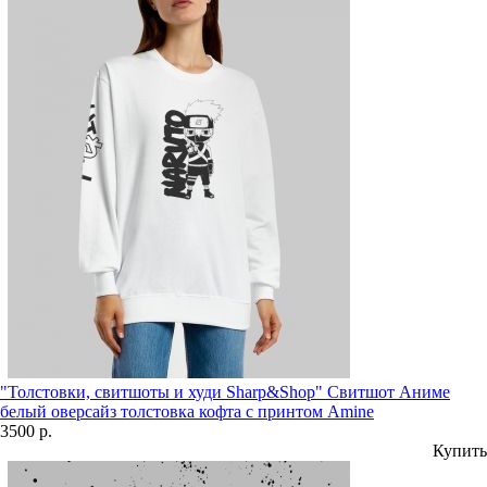
"Толстовки, свитшоты и худи Sharp&Shop" Свитшот Аниме
белый оверсайз толстовка кофта с принтом Amine
3500 р.
Купить