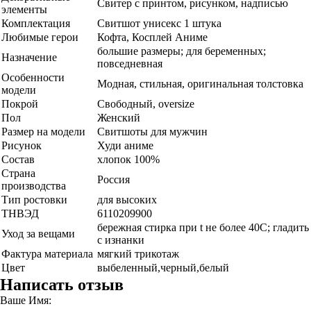
Свитер с принтом, рисунком, надписью
элементы
Комплектация
Свитшот унисекс 1 штука
Любимые герои
Кофта, Косплей Аниме
большие размеры; для беременных;
Назначение
повседневная
Особенности
Модная, стильная, оригинальная толстовка
модели
Покрой
Свободный, oversize
Пол
Женский
Размер на модели
Свитшоты для мужчин
Рисунок
Худи аниме
Состав
хлопок 100%
Страна
Россия
производства
Тип ростовки
для высоких
ТНВЭД
6110209900
бережная стирка при t не более 40С; гладить
Уход за вещами
с изнанки
Фактура материала
мягкий трикотаж
Цвет
выбеленный,черный,белый
Написать отзыв
Ваше Имя: