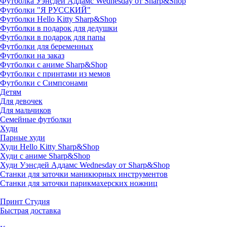
Футболка Уэнсдей Аддамс Wednesday от Sharp&Shop
Футболки "Я РУССКИЙ"
Футболки Hello Kitty Sharp&Shop
Футболки в подарок для дедушки
Футболки в подарок для папы
Футболки для беременных
Футболки на заказ
Футболки с аниме Sharp&Shop
Футболки с принтами из мемов
Футболки с Симпсонами
Детям
Для девочек
Для мальчиков
Семейные футболки
Худи
Парные худи
Худи Hello Kitty Sharp&Shop
Худи с аниме Sharp&Shop
Худи Уэнсдей Аддамс Wednesday от Sharp&Shop
Станки для заточки маникюрных инструментов
Станки для заточки парикмахерских ножниц
Принт Студия
Быстрая доставка