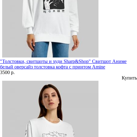
"Толстовки, свитшоты и худи Sharp&Shop" Свитшот Аниме
белый оверсайз толстовка кофта с принтом Amine
3500 р.
Купить