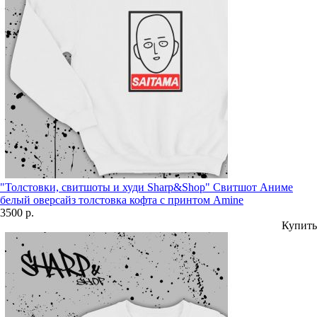
"Толстовки, свитшоты и худи Sharp&Shop" Свитшот Аниме
белый оверсайз толстовка кофта с принтом Amine
3500 р.
Купить