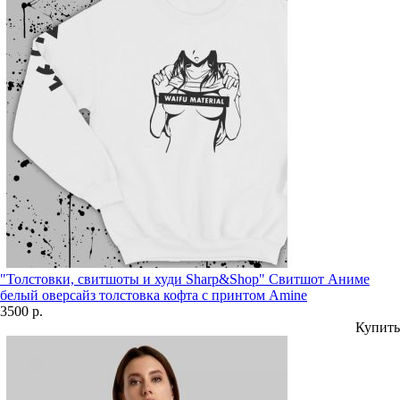
"Толстовки, свитшоты и худи Sharp&Shop" Свитшот Аниме
белый оверсайз толстовка кофта с принтом Amine
3500 р.
Купить