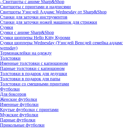
- Свитшоты с аниме Sharp&Shop
Свитшоты с принтами и надписями
Свитшоты Уэнсдей Аддамс Wednesday от Sharp&Shop
Станки для заточки инструментов
Станки для заточки ножей машинок для стрижки
Сумки
Сумки с аниме Sharp&Shop
Сумки шопперы Hello Kitty Куроми
Сумки шопперы Wednesday (Уэнсдей Венсдей семейка аддамс
wensday)
Термонаклейки на одежду
Толстовки
Именные толстовки с капюшоном
Парные толстовки с капюшоном
Толстовки в подарок для дедушки
Толстовки в подарок для папы
Толстовки со смешными принтами
Футболки
Для боксеров
Женские футболки
Именные футболки
Крутые футболки с принтами
Мужские футболки
Парные футболки
Прикольные футболки