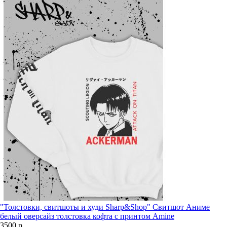
"Толстовки, свитшоты и худи Sharp&Shop" Свитшот Аниме
белый оверсайз толстовка кофта с принтом Amine
3500 р.