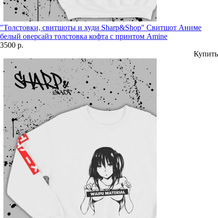
"Толстовки, свитшоты и худи Sharp&Shop" Свитшот Аниме
белый оверсайз толстовка кофта с принтом Amine
3500 р.
Купить