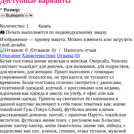
Доступные варианты
*
Размер:
Количество:
🖨 Печать выполняется по индивидуальному заказу.
Изображение — пример макета. Можно изменить или загрузить
свой дизайн.
(
Отзывов: 0
)
|
Написать отзыв
Описание
Характеристики
Отзывы (0)
Белая толстовка аниме мужская и женская. Оверсайз. Унисекс
свитшот подойдет для девочек, для мальчиков, для подростков,
для мужчин, для женщин. Принт выполнен с помощью
современной технологии, не трескается, не тускнеет со
временем. Белая толстовка отлично смотрится с джинсами,
спортивной одеждой, курткой, с кроссовками или кедами,
идеальная как одежда в школу, на учебу, в офис или как
домашняя одежда. Принты на свитшотах без капюшона в
данной карточке включают в себя такие тематики как: аниме
токийский Гуль (Tokyo Ghoul), футболки аниме клинок
рассекающий демонов, хентай, с принтом Наруто, токийские
мстители, футболки аниме блич, с рисунком ван Хельсинг,
аниме хантер хантер, anime евангелион, аниме тян, shibuya, с
надписями ван пис, клинок, геншин, атака титанов, мужской