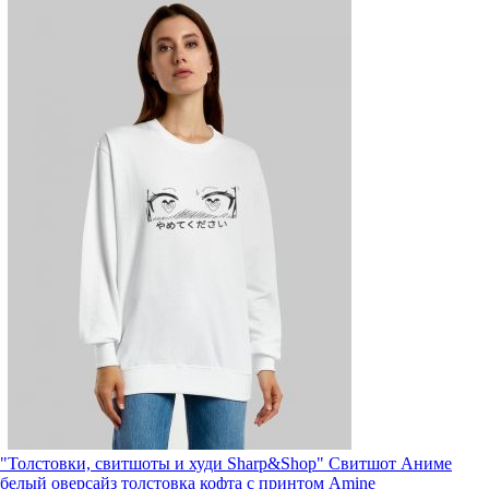
"Толстовки, свитшоты и худи Sharp&Shop" Свитшот Аниме
белый оверсайз толстовка кофта с принтом Amine