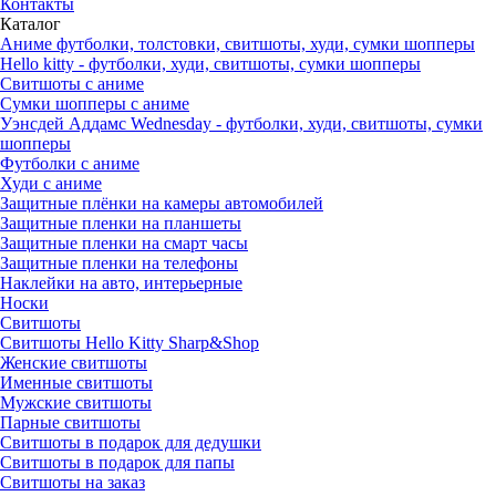
Контакты
Каталог
Аниме футболки, толстовки, свитшоты, худи, сумки шопперы
Hello kitty - футболки, худи, свитшоты, сумки шопперы
Свитшоты с аниме
Сумки шопперы с аниме
Уэнсдей Аддамс Wednesday - футболки, худи, свитшоты, сумки
шопперы
Футболки с аниме
Худи с аниме
Защитные плёнки на камеры автомобилей
Защитные пленки на планшеты
Защитные пленки на смарт часы
Защитные пленки на телефоны
Наклейки на авто, интерьерные
Носки
Свитшоты
Cвитшоты Hello Kitty Sharp&Shop
Женские свитшоты
Именные свитшоты
Мужские свитшоты
Парные свитшоты
Свитшоты в подарок для дедушки
Свитшоты в подарок для папы
Свитшоты на заказ