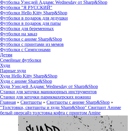
Футболка Уэнсдей Аддамс Wednesday от Sharp&Shop
Футболки "Я РУССКИЙ"
Футболки Hello Kitty Sharp&Shop
Футболки в подарок для дедушки
Футболки в подарок для папы
Футболки для беременных
Футболки на заказ
Футболки с аниме Sharp&Shop
Футболки с принтами из мемов
Футболки с Симпсонами
Детям
Семейные футболки
Худи
Парные худи
Худи Hello Kitty Sharp&Shop
Худи с аниме Sharp&Shop
Худи Уэнсдей Аддамс Wednesday от Sharp&Shop
Станки для заточки маникюрных инструментов
Станки для заточки парикмахерских ножниц
Главная
»
Свитшоты
»
Свитшоты с аниме Sharp&Shop
»
"Толстовки, свитшоты и худи Sharp&Shop" Свитшот Аниме
белый оверсайз толстовка кофта с принтом Amine