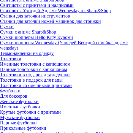
Свитшоты с принтами и надписями
Свитшоты Уэнсдей Аддамс Wednesday от Sharp&Shop
Станки для заточки инструментов
Станки для заточки ножей машинок для стрижки
Сумки
Сумки с аниме Sharp&Shop
Сумки шопперы Hello Kitty Куроми
Сумки шопперы Wednesday (Уэнсдей Венсдей семейка аддамс
wensday)
Термонаклейки на одежду
Толстовки
Именные толстовки с капюшоном
Парные толстовки с капюшоном
Толстовки в подарок для дедушки
Толстовки в подарок для папы
Толстовки со смешными принтами
Футболки
Для боксеров
Женские футболки
Именные футболки
Крутые футболки с принтами
Мужские футболки
Парные футболки
Прикольные футболки