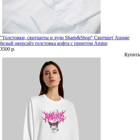
"Толстовки, свитшоты и худи Sharp&Shop" Свитшот Аниме
белый оверсайз толстовка кофта с принтом Amine
3500 р.
Купить