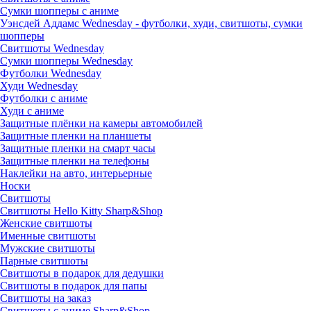
Сумки шопперы с аниме
Уэнсдей Аддамс Wednesday - футболки, худи, свитшоты, сумки
шопперы
Свитшоты Wednesday
Сумки шопперы Wednesday
Футболки Wednesday
Худи Wednesday
Футболки с аниме
Худи с аниме
Защитные плёнки на камеры автомобилей
Защитные пленки на планшеты
Защитные пленки на смарт часы
Защитные пленки на телефоны
Наклейки на авто, интерьерные
Носки
Свитшоты
Cвитшоты Hello Kitty Sharp&Shop
Женские свитшоты
Именные свитшоты
Мужские свитшоты
Парные свитшоты
Свитшоты в подарок для дедушки
Свитшоты в подарок для папы
Свитшоты на заказ
Свитшоты с аниме Sharp&Shop