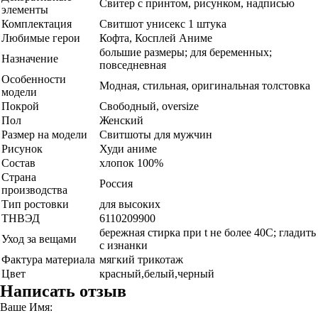
Свитер с принтом, рисунком, надписью
элементы
Комплектация
Свитшот унисекс 1 штука
Любимые герои
Кофта, Косплей Аниме
большие размеры; для беременных;
Назначение
повседневная
Особенности
Модная, стильная, оригинальная толстовка
модели
Покрой
Свободный, oversize
Пол
Женский
Размер на модели
Свитшоты для мужчин
Рисунок
Худи аниме
Состав
хлопок 100%
Страна
Россия
производства
Тип ростовки
для высоких
ТНВЭД
6110209900
бережная стирка при t не более 40С; гладить
Уход за вещами
с изнанки
Фактура материала
мягкий трикотаж
Цвет
красный,белый,черный
Написать отзыв
Ваше Имя: