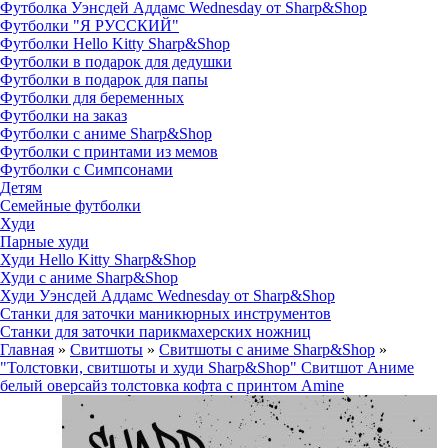
Футболка Уэнсдей Аддамс Wednesday от Sharp&Shop
Футболки "Я РУССКИЙ"
Футболки Hello Kitty Sharp&Shop
Футболки в подарок для дедушки
Футболки в подарок для папы
Футболки для беременных
Футболки на заказ
Футболки с аниме Sharp&Shop
Футболки с принтами из мемов
Футболки с Симпсонами
Детям
Семейные футболки
Худи
Парные худи
Худи Hello Kitty Sharp&Shop
Худи с аниме Sharp&Shop
Худи Уэнсдей Аддамс Wednesday от Sharp&Shop
Станки для заточки маникюрных инструментов
Станки для заточки парикмахерских ножниц
Главная
»
Свитшоты
»
Свитшоты с аниме Sharp&Shop
»
"Толстовки, свитшоты и худи Sharp&Shop" Свитшот Аниме
белый оверсайз толстовка кофта с принтом Amine