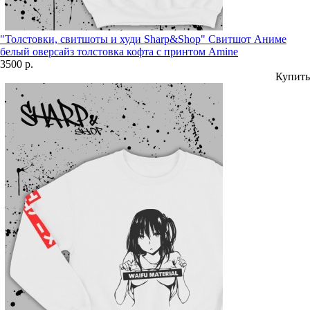
"Толстовки, свитшоты и худи Sharp&Shop" Свитшот Аниме
белый оверсайз толстовка кофта с принтом Amine
3500 р.
Купить