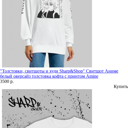
"Толстовки, свитшоты и худи Sharp&Shop" Свитшот Аниме
белый оверсайз толстовка кофта с принтом Amine
3500 р.
Купить