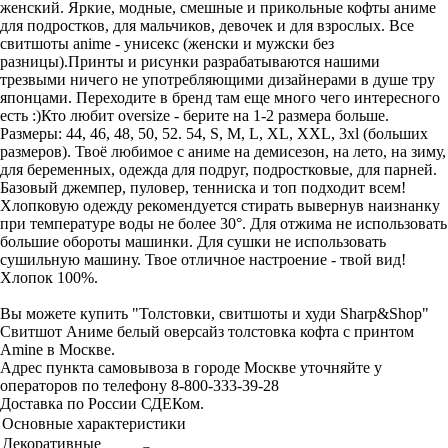
женский. Яркие, модные, смешные и прикольные кофты аниме
для подростков, для мальчиков, девочек и для взрослых. Все
свитшоты anime - унисекс (женски и мужски без
разницы).Принты и рисунки разрабатываются нашими
трезвыми ничего не употребляющими дизайнерами в душе тру
японцами. Переходите в бренд там еще много чего интересного
есть :)Кто любит oversize - берите на 1-2 размера больше.
Размеры: 44, 46, 48, 50, 52. 54, S, M, L, XL, XXL, 3xl (больших
размеров). Твоё любимое с аниме на демисезон, на лето, на зиму,
для беременных, одежда для подруг, подростковые, для парней.
Базовый джемпер, пуловер, тенниска и топ подходит всем!
Хлопковую одежду рекомендуется стирать вывернув наизнанку
при температуре воды не более 30°. Для отжима не использовать
большие обороты машинки. Для сушки не использовать
сушильную машину. Твое отличное настроение - твой вид!
Хлопок 100%.
Вы можете купить "Толстовки, свитшоты и худи Sharp&Shop"
Свитшот Аниме белый оверсайз толстовка кофта с принтом
Amine в Москве.
Адрес пункта самовывоза в городе Москве уточняйте у
операторов по телефону 8-800-333-39-28
Доставка по России СДЕКом.
Основные характеристики
Декоративные