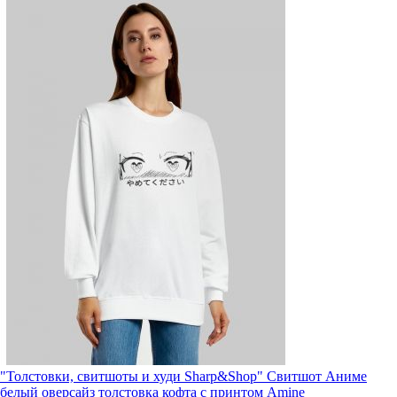
"Толстовки, свитшоты и худи Sharp&Shop" Свитшот Аниме
белый оверсайз толстовка кофта с принтом Amine