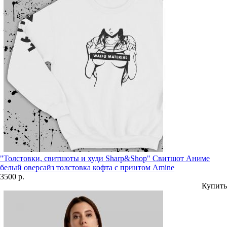
"Толстовки, свитшоты и худи Sharp&Shop" Свитшот Аниме
белый оверсайз толстовка кофта с принтом Amine
3500 р.
Купить