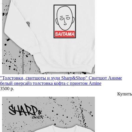
"Толстовки, свитшоты и худи Sharp&Shop" Свитшот Аниме
белый оверсайз толстовка кофта с принтом Amine
3500 р.
Купить