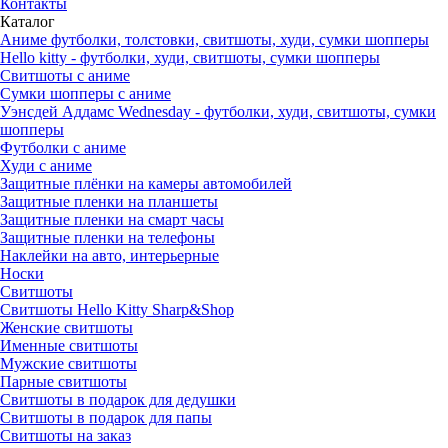
Контакты
Каталог
Аниме футболки, толстовки, свитшоты, худи, сумки шопперы
Hello kitty - футболки, худи, свитшоты, сумки шопперы
Свитшоты с аниме
Сумки шопперы с аниме
Уэнсдей Аддамс Wednesday - футболки, худи, свитшоты, сумки
шопперы
Футболки с аниме
Худи с аниме
Защитные плёнки на камеры автомобилей
Защитные пленки на планшеты
Защитные пленки на смарт часы
Защитные пленки на телефоны
Наклейки на авто, интерьерные
Носки
Свитшоты
Cвитшоты Hello Kitty Sharp&Shop
Женские свитшоты
Именные свитшоты
Мужские свитшоты
Парные свитшоты
Свитшоты в подарок для дедушки
Свитшоты в подарок для папы
Свитшоты на заказ