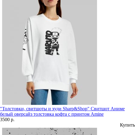
"Толстовки, свитшоты и худи Sharp&Shop" Свитшот Аниме
белый оверсайз толстовка кофта с принтом Amine
3500 р.
Купить