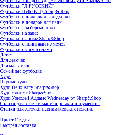
Футболка Уэнсдей Аддамс Wednesday от Sharp&Shop
Футболки "Я РУССКИЙ"
Футболки Hello Kitty Sharp&Shop
Футболки в подарок для дедушки
Футболки в подарок для папы
Футболки для беременных
Футболки на заказ
Футболки с аниме Sharp&Shop
Футболки с принтами из мемов
Футболки с Симпсонами
Детям
Для девочек
Для мальчиков
Семейные футболки
Худи
Парные худи
Худи Hello Kitty Sharp&Shop
Худи с аниме Sharp&Shop
Худи Уэнсдей Аддамс Wednesday от Sharp&Shop
Станки для заточки маникюрных инструментов
Станки для заточки парикмахерских ножниц
Принт Студия
Быстрая доставка