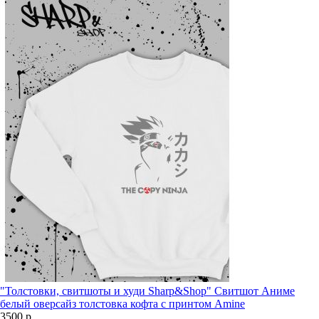
"Толстовки, свитшоты и худи Sharp&Shop" Свитшот Аниме
белый оверсайз толстовка кофта с принтом Amine
3500 р.