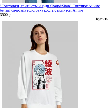
"Толстовки, свитшоты и худи Sharp&Shop" Свитшот Аниме
белый оверсайз толстовка кофта с принтом Amine
3500 р.
Купить