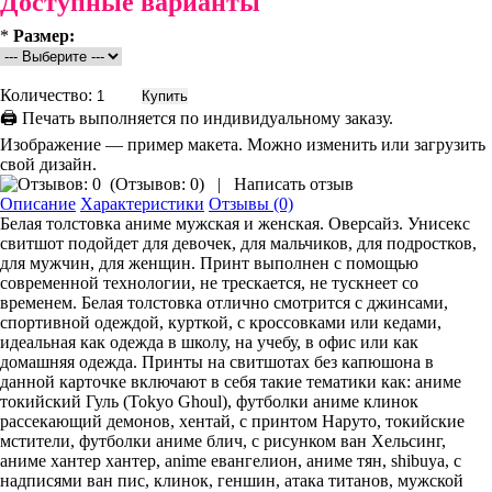
Доступные варианты
*
Размер:
Количество:
🖨 Печать выполняется по индивидуальному заказу.
Изображение — пример макета. Можно изменить или загрузить
свой дизайн.
(
Отзывов: 0
)
|
Написать отзыв
Описание
Характеристики
Отзывы (0)
Белая толстовка аниме мужская и женская. Оверсайз. Унисекс
свитшот подойдет для девочек, для мальчиков, для подростков,
для мужчин, для женщин. Принт выполнен с помощью
современной технологии, не трескается, не тускнеет со
временем. Белая толстовка отлично смотрится с джинсами,
спортивной одеждой, курткой, с кроссовками или кедами,
идеальная как одежда в школу, на учебу, в офис или как
домашняя одежда. Принты на свитшотах без капюшона в
данной карточке включают в себя такие тематики как: аниме
токийский Гуль (Tokyo Ghoul), футболки аниме клинок
рассекающий демонов, хентай, с принтом Наруто, токийские
мстители, футболки аниме блич, с рисунком ван Хельсинг,
аниме хантер хантер, anime евангелион, аниме тян, shibuya, с
надписями ван пис, клинок, геншин, атака титанов, мужской