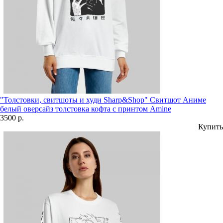
"Толстовки, свитшоты и худи Sharp&Shop" Свитшот Аниме
белый оверсайз толстовка кофта с принтом Amine
3500 р.
Купить