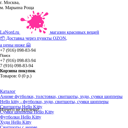
г. Москва,
м. Марьина Роща
La
Nord.ru
магазин красивых вещей
📦 Доставка через пункты
OZON
,
а цены ниже 🤗
+7 (916) 098-83-94
+7 (916) 098-83-94
7 (916) 098-83-94
Корзина покупок
Товаров: 0 (0 р.)
Каталог
Аниме футболки, толстовки, свитшоты, худи, сумки шопперы
Hello kitty - футболки, худи, свитшоты, сумки шопперы
Свитшоты Hello Kitty
Ничего не куплено!
Сумки шопперы Hello Kitty
Футболки Hello Kitty
Худи Hello Kitty
Свитшоты с аниме