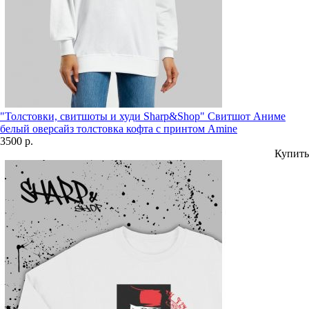
"Толстовки, свитшоты и худи Sharp&Shop" Свитшот Аниме
белый оверсайз толстовка кофта с принтом Amine
3500 р.
Купить