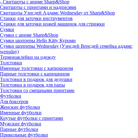
- Свитшоты с аниме Sharp&Shop
Свитшоты с принтами и надписями
Свитшоты Уэнсдей Аддамс Wednesday от Sharp&Shop
Станки для заточки инструментов
Станки для заточки ножей машинок для стрижки
Сумки
Сумки с аниме Sharp&Shop
Сумки шопперы Hello Kitty Куроми
Сумки шопперы Wednesday (Уэнсдей Венсдей семейка аддамс
wensday)
Термонаклейки на одежду
Толстовки
Именные толстовки с капюшоном
Парные толстовки с капюшоном
Толстовки в подарок для дедушки
Толстовки в подарок для папы
Толстовки со смешными принтами
Футболки
Для боксеров
Женские футболки
Именные футболки
Крутые футболки с принтами
Мужские футболки
Парные футболки
Прикольные футболки