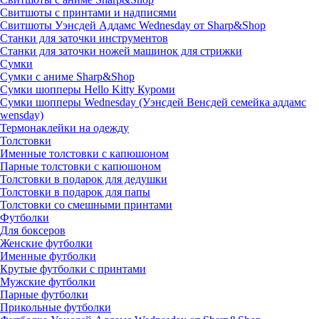
Свитшоты с принтами и надписями
Свитшоты Уэнсдей Аддамс Wednesday от Sharp&Shop
Станки для заточки инструментов
Станки для заточки ножей машинок для стрижки
Сумки
Сумки с аниме Sharp&Shop
Сумки шопперы Hello Kitty Куроми
Сумки шопперы Wednesday (Уэнсдей Венсдей семейка аддамс
wensday)
Термонаклейки на одежду
Толстовки
Именные толстовки с капюшоном
Парные толстовки с капюшоном
Толстовки в подарок для дедушки
Толстовки в подарок для папы
Толстовки со смешными принтами
Футболки
Для боксеров
Женские футболки
Именные футболки
Крутые футболки с принтами
Мужские футболки
Парные футболки
Прикольные футболки