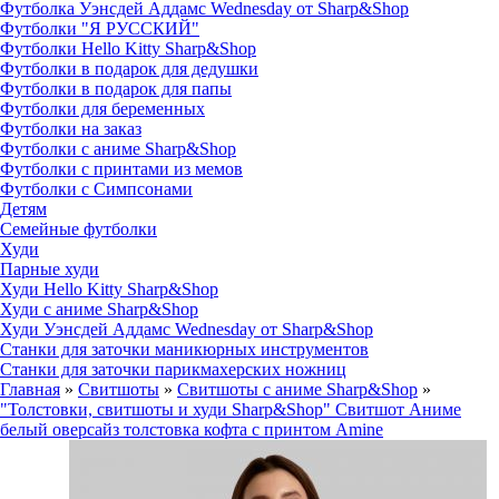
Футболка Уэнсдей Аддамс Wednesday от Sharp&Shop
Футболки "Я РУССКИЙ"
Футболки Hello Kitty Sharp&Shop
Футболки в подарок для дедушки
Футболки в подарок для папы
Футболки для беременных
Футболки на заказ
Футболки с аниме Sharp&Shop
Футболки с принтами из мемов
Футболки с Симпсонами
Детям
Семейные футболки
Худи
Парные худи
Худи Hello Kitty Sharp&Shop
Худи с аниме Sharp&Shop
Худи Уэнсдей Аддамс Wednesday от Sharp&Shop
Станки для заточки маникюрных инструментов
Станки для заточки парикмахерских ножниц
Главная
»
Свитшоты
»
Свитшоты с аниме Sharp&Shop
»
"Толстовки, свитшоты и худи Sharp&Shop" Свитшот Аниме
белый оверсайз толстовка кофта с принтом Amine