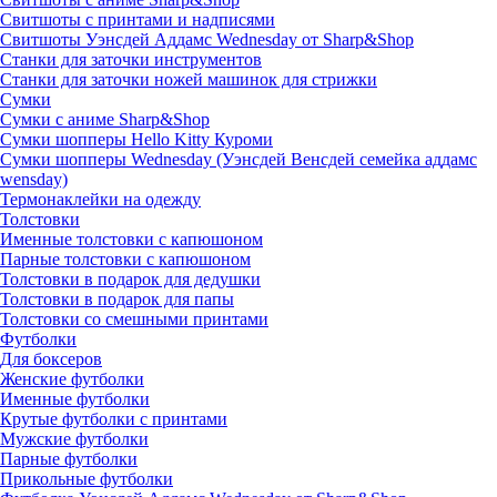
Свитшоты с принтами и надписями
Свитшоты Уэнсдей Аддамс Wednesday от Sharp&Shop
Станки для заточки инструментов
Станки для заточки ножей машинок для стрижки
Сумки
Сумки с аниме Sharp&Shop
Сумки шопперы Hello Kitty Куроми
Сумки шопперы Wednesday (Уэнсдей Венсдей семейка аддамс
wensday)
Термонаклейки на одежду
Толстовки
Именные толстовки с капюшоном
Парные толстовки с капюшоном
Толстовки в подарок для дедушки
Толстовки в подарок для папы
Толстовки со смешными принтами
Футболки
Для боксеров
Женские футболки
Именные футболки
Крутые футболки с принтами
Мужские футболки
Парные футболки
Прикольные футболки