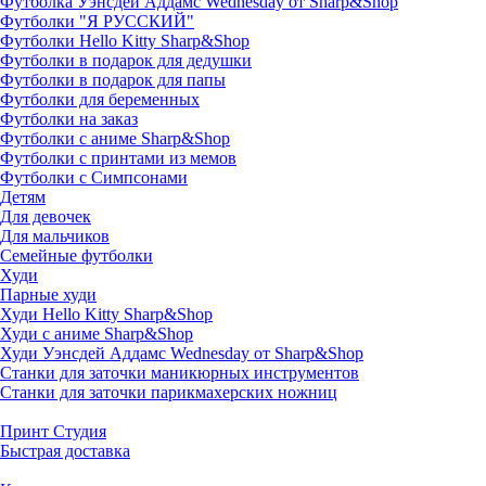
Футболка Уэнсдей Аддамс Wednesday от Sharp&Shop
Футболки "Я РУССКИЙ"
Футболки Hello Kitty Sharp&Shop
Футболки в подарок для дедушки
Футболки в подарок для папы
Футболки для беременных
Футболки на заказ
Футболки с аниме Sharp&Shop
Футболки с принтами из мемов
Футболки с Симпсонами
Детям
Для девочек
Для мальчиков
Семейные футболки
Худи
Парные худи
Худи Hello Kitty Sharp&Shop
Худи с аниме Sharp&Shop
Худи Уэнсдей Аддамс Wednesday от Sharp&Shop
Станки для заточки маникюрных инструментов
Станки для заточки парикмахерских ножниц
Принт Студия
Быстрая доставка