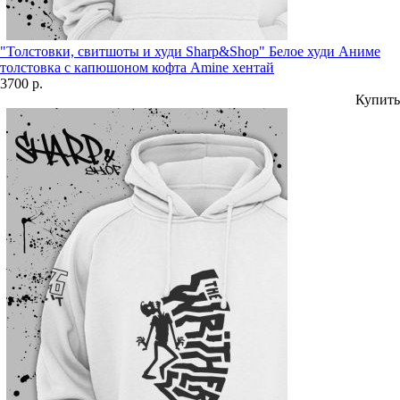
"Толстовки, свитшоты и худи Sharp&Shop" Белое худи Аниме
толстовка с капюшоном кофта Amine хентай
3700 р.
Купить