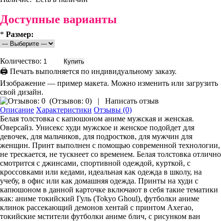
Доступные варианты
*
Размер:
Количество:
🖨 Печать выполняется по индивидуальному заказу.
Изображение — пример макета. Можно изменить или загрузить
свой дизайн.
(
Отзывов: 0
)
|
Написать отзыв
Описание
Характеристики
Отзывы (0)
Белая толстовка с капюшоном аниме мужская и женская.
Оверсайз. Унисекс худи мужское и женское подойдет для
девочек, для мальчиков, для подростков, для мужчин для
женщин. Принт выполнен с помощью современной технологии,
не трескается, не тускнеет со временем. Белая толстовка отлично
смотрится с джинсами, спортивной одеждой, курткой, с
кроссовками или кедами, идеальная как одежда в школу, на
учебу, в офис или как домашняя одежда. Принты на худи с
капюшоном в данной карточке включают в себя такие тематики
как: аниме токийский Гуль (Tokyo Ghoul), футболки аниме
клинок рассекающий демонов хентай с принтом Ахегао,
токийские мстители футболки аниме блич, с рисунком ван