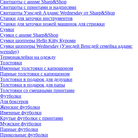
Свитшоты с аниме Sharp&Shop
Свитшоты с принтами и надписями
Свитшоты Уэнсдей Аддамс Wednesday от Sharp&Shop
Станки для заточки инструментов
Станки для заточки ножей машинок для стрижки
Сумки
Сумки с аниме Sharp&Shop
Сумки шопперы Hello Kitty Куроми
Сумки шопперы Wednesday (Уэнсдей Венсдей семейка аддамс
wensday)
Термонаклейки на одежду
Толстовки
Именные толстовки с капюшоном
Парные толстовки с капюшоном
Толстовки в подарок для дедушки
Толстовки в подарок для папы
Толстовки со смешными принтами
Футболки
Для боксеров
Женские футболки
Именные футболки
Крутые футболки с принтами
Мужские футболки
Парные футболки
Прикольные футболки