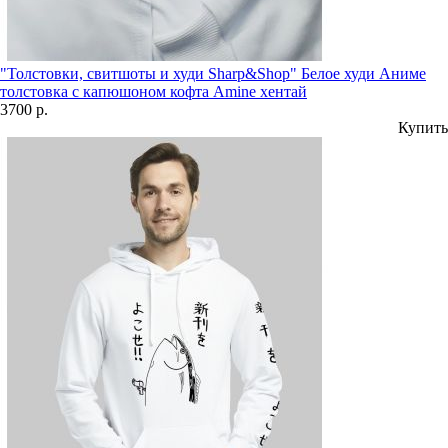
"Толстовки, свитшоты и худи Sharp&Shop" Белое худи Аниме
толстовка с капюшоном кофта Amine хентай
3700 р.
Купить