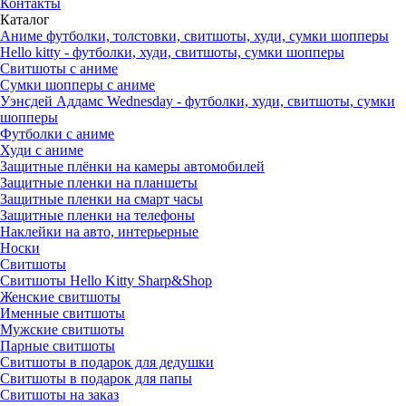
Контакты
Каталог
Аниме футболки, толстовки, свитшоты, худи, сумки шопперы
Hello kitty - футболки, худи, свитшоты, сумки шопперы
Свитшоты с аниме
Сумки шопперы с аниме
Уэнсдей Аддамс Wednesday - футболки, худи, свитшоты, сумки
шопперы
Футболки с аниме
Худи с аниме
Защитные плёнки на камеры автомобилей
Защитные пленки на планшеты
Защитные пленки на смарт часы
Защитные пленки на телефоны
Наклейки на авто, интерьерные
Носки
Свитшоты
Cвитшоты Hello Kitty Sharp&Shop
Женские свитшоты
Именные свитшоты
Мужские свитшоты
Парные свитшоты
Свитшоты в подарок для дедушки
Свитшоты в подарок для папы
Свитшоты на заказ