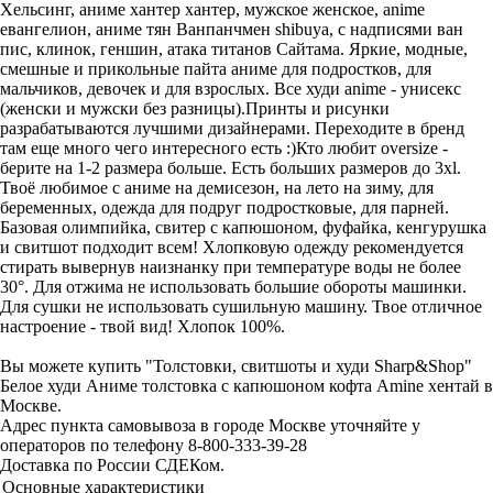
Хельсинг, аниме хантер хантер, мужское женское, anime
евангелион, аниме тян Ванпанчмен shibuya, с надписями ван
пис, клинок, геншин, атака титанов Сайтама. Яркие, модные,
смешные и прикольные пайта аниме для подростков, для
мальчиков, девочек и для взрослых. Все худи anime - унисекс
(женски и мужски без разницы).Принты и рисунки
разрабатываются лучшими дизайнерами. Переходите в бренд
там еще много чего интересного есть :)Кто любит oversize -
берите на 1-2 размера больше. Есть больших размеров до 3xl.
Твоё любимое с аниме на демисезон, на лето на зиму, для
беременных, одежда для подруг подростковые, для парней.
Базовая олимпийка, свитер с капюшоном, фуфайка, кенгурушка
и свитшот подходит всем! Хлопковую одежду рекомендуется
стирать вывернув наизнанку при температуре воды не более
30°. Для отжима не использовать большие обороты машинки.
Для сушки не использовать сушильную машину. Твое отличное
настроение - твой вид! Хлопок 100%.
Вы можете купить "Толстовки, свитшоты и худи Sharp&Shop"
Белое худи Аниме толстовка с капюшоном кофта Amine хентай в
Москве.
Адрес пункта самовывоза в городе Москве уточняйте у
операторов по телефону 8-800-333-39-28
Доставка по России СДЕКом.
Основные характеристики