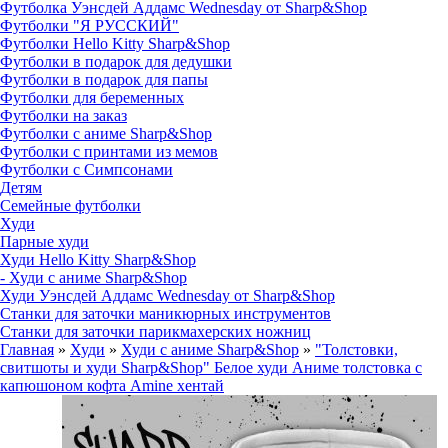
Футболка Уэнсдей Аддамс Wednesday от Sharp&Shop
Футболки "Я РУССКИЙ"
Футболки Hello Kitty Sharp&Shop
Футболки в подарок для дедушки
Футболки в подарок для папы
Футболки для беременных
Футболки на заказ
Футболки с аниме Sharp&Shop
Футболки с принтами из мемов
Футболки с Симпсонами
Детям
Семейные футболки
Худи
Парные худи
Худи Hello Kitty Sharp&Shop
- Худи с аниме Sharp&Shop
Худи Уэнсдей Аддамс Wednesday от Sharp&Shop
Станки для заточки маникюрных инструментов
Станки для заточки парикмахерских ножниц
Главная
»
Худи
»
Худи с аниме Sharp&Shop
»
"Толстовки,
свитшоты и худи Sharp&Shop" Белое худи Аниме толстовка с
капюшоном кофта Amine хентай