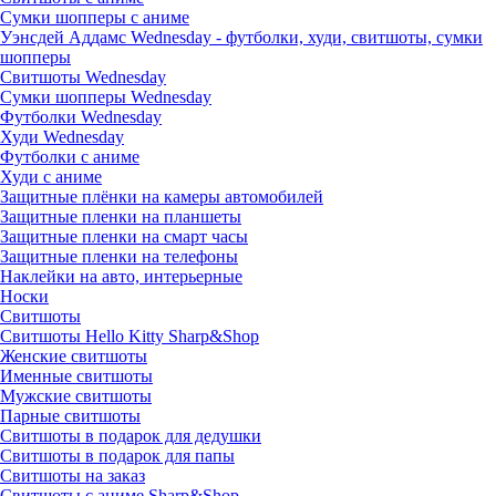
Сумки шопперы с аниме
Уэнсдей Аддамс Wednesday - футболки, худи, свитшоты, сумки
шопперы
Свитшоты Wednesday
Сумки шопперы Wednesday
Футболки Wednesday
Худи Wednesday
Футболки с аниме
Худи с аниме
Защитные плёнки на камеры автомобилей
Защитные пленки на планшеты
Защитные пленки на смарт часы
Защитные пленки на телефоны
Наклейки на авто, интерьерные
Носки
Свитшоты
Cвитшоты Hello Kitty Sharp&Shop
Женские свитшоты
Именные свитшоты
Мужские свитшоты
Парные свитшоты
Свитшоты в подарок для дедушки
Свитшоты в подарок для папы
Свитшоты на заказ
Свитшоты с аниме Sharp&Shop