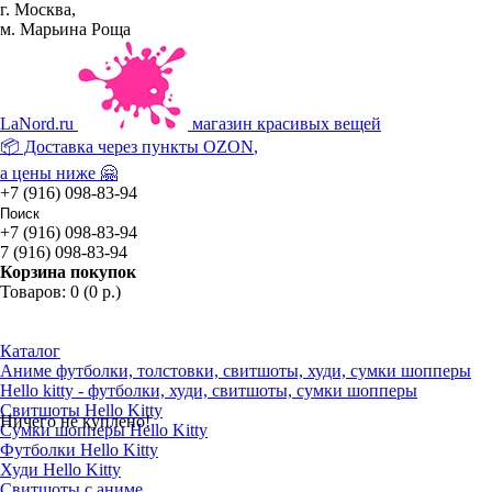
г. Москва,
м. Марьина Роща
La
Nord.ru
магазин красивых вещей
📦 Доставка через пункты
OZON
,
а цены ниже 🤗
+7 (916) 098-83-94
+7 (916) 098-83-94
7 (916) 098-83-94
Корзина покупок
Товаров: 0 (0 р.)
Каталог
Аниме футболки, толстовки, свитшоты, худи, сумки шопперы
Hello kitty - футболки, худи, свитшоты, сумки шопперы
Свитшоты Hello Kitty
Ничего не куплено!
Сумки шопперы Hello Kitty
Футболки Hello Kitty
Худи Hello Kitty
Свитшоты с аниме