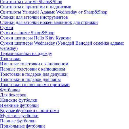
Свитшоты с аниме Sharp&Shop
Свитшоты с принтами и надписями
Свитшоты Уэнсдей Аддамс Wednesday от Sharp&Shop
Станки для заточки инструментов
Станки для заточки ножей машинок для стрижки
Сумки
Сумки с аниме Sharp&Shop
Сумки шопперы Hello Kitty Куроми
Сумки шопперы Wednesday (Уэнсдей Венсдей семейка аддамс
wensday)
Термонаклейки на одежду
Толстовки
Именные толстовки с капюшоном
Парные толстовки с капюшоном
Толстовки в подарок для дедушки
Толстовки в подарок для папы
Толстовки со смешными принтами
Футболки
Для боксеров
Женские футболки
Именные футболки
Крутые футболки с принтами
Мужские футболки
Парные футболки
Прикольные футболки