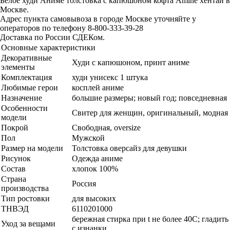
Белое худи Аниме толстовка с капюшоном кофта Amine хентай в
Москве.
Адрес пункта самовывоза в городе Москве уточняйте у
операторов по телефону 8-800-333-39-28
Доставка по России СДЕКом.
Основные характеристики
Декоративные
Худи с капюшоном, принт аниме
элементы
Комплектация
худи унисекс 1 штука
Любимые герои
косплей аниме
Назначение
большие размеры; новый год; повседневная
Особенности
Свитер для женщин, оригинальный, модная
модели
Покрой
Свободная, oversize
Пол
Мужской
Размер на модели
Толстовка оверсайз для девушки
Рисунок
Одежда аниме
Состав
хлопок 100%
Страна
Россия
производства
Тип ростовки
для высоких
ТНВЭД
6110201000
бережная стирка при t не более 40С; гладить
Уход за вещами
с изнанки