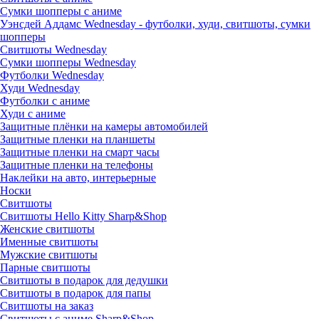
Сумки шопперы с аниме
Уэнсдей Аддамс Wednesday - футболки, худи, свитшоты, сумки
шопперы
Свитшоты Wednesday
Сумки шопперы Wednesday
Футболки Wednesday
Худи Wednesday
Футболки с аниме
Худи с аниме
Защитные плёнки на камеры автомобилей
Защитные пленки на планшеты
Защитные пленки на смарт часы
Защитные пленки на телефоны
Наклейки на авто, интерьерные
Носки
Свитшоты
Cвитшоты Hello Kitty Sharp&Shop
Женские свитшоты
Именные свитшоты
Мужские свитшоты
Парные свитшоты
Свитшоты в подарок для дедушки
Свитшоты в подарок для папы
Свитшоты на заказ
Свитшоты с аниме Sharp&Shop