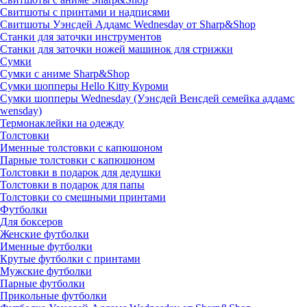
Свитшоты с принтами и надписями
Свитшоты Уэнсдей Аддамс Wednesday от Sharp&Shop
Станки для заточки инструментов
Станки для заточки ножей машинок для стрижки
Сумки
Сумки с аниме Sharp&Shop
Сумки шопперы Hello Kitty Куроми
Сумки шопперы Wednesday (Уэнсдей Венсдей семейка аддамс
wensday)
Термонаклейки на одежду
Толстовки
Именные толстовки с капюшоном
Парные толстовки с капюшоном
Толстовки в подарок для дедушки
Толстовки в подарок для папы
Толстовки со смешными принтами
Футболки
Для боксеров
Женские футболки
Именные футболки
Крутые футболки с принтами
Мужские футболки
Парные футболки
Прикольные футболки