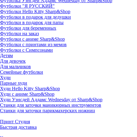
Футболка Уэнсдей Аддамс Wednesday от Sharp&Shop
Футболки "Я РУССКИЙ"
Футболки Hello Kitty Sharp&Shop
Футболки в подарок для дедушки
Футболки в подарок для папы
Футболки для беременных
Футболки на заказ
Футболки с аниме Sharp&Shop
Футболки с принтами из мемов
Футболки с Симпсонами
Детям
Для девочек
Для мальчиков
Семейные футболки
Худи
Парные худи
Худи Hello Kitty Sharp&Shop
Худи с аниме Sharp&Shop
Худи Уэнсдей Аддамс Wednesday от Sharp&Shop
Станки для заточки маникюрных инструментов
Станки для заточки парикмахерских ножниц
Принт Студия
Быстрая доставка