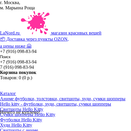
г. Москва,
м. Марьина Роща
La
Nord.ru
магазин красивых вещей
📦 Доставка через пункты
OZON
,
а цены ниже 🤗
+7 (916) 098-83-94
+7 (916) 098-83-94
7 (916) 098-83-94
Корзина покупок
Товаров: 0 (0 р.)
Каталог
Аниме футболки, толстовки, свитшоты, худи, сумки шопперы
Hello kitty - футболки, худи, свитшоты, сумки шопперы
Свитшоты Hello Kitty
Ничего не куплено!
Сумки шопперы Hello Kitty
Футболки Hello Kitty
Худи Hello Kitty
Свитшоты с аниме