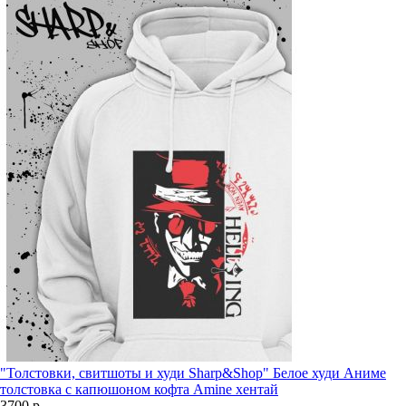
"Толстовки, свитшоты и худи Sharp&Shop" Белое худи Аниме
толстовка с капюшоном кофта Amine хентай
3700 р.