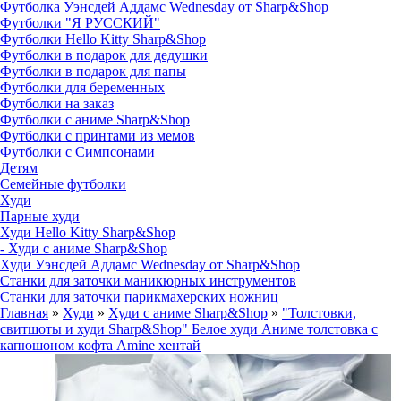
Футболка Уэнсдей Аддамс Wednesday от Sharp&Shop
Футболки "Я РУССКИЙ"
Футболки Hello Kitty Sharp&Shop
Футболки в подарок для дедушки
Футболки в подарок для папы
Футболки для беременных
Футболки на заказ
Футболки с аниме Sharp&Shop
Футболки с принтами из мемов
Футболки с Симпсонами
Детям
Семейные футболки
Худи
Парные худи
Худи Hello Kitty Sharp&Shop
- Худи с аниме Sharp&Shop
Худи Уэнсдей Аддамс Wednesday от Sharp&Shop
Станки для заточки маникюрных инструментов
Станки для заточки парикмахерских ножниц
Главная
»
Худи
»
Худи с аниме Sharp&Shop
»
"Толстовки,
свитшоты и худи Sharp&Shop" Белое худи Аниме толстовка с
капюшоном кофта Amine хентай