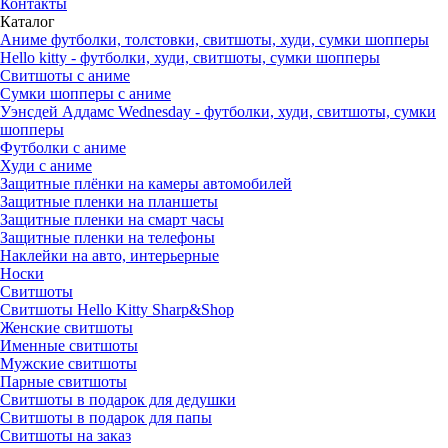
Контакты
Каталог
Аниме футболки, толстовки, свитшоты, худи, сумки шопперы
Hello kitty - футболки, худи, свитшоты, сумки шопперы
Свитшоты с аниме
Сумки шопперы с аниме
Уэнсдей Аддамс Wednesday - футболки, худи, свитшоты, сумки
шопперы
Футболки с аниме
Худи с аниме
Защитные плёнки на камеры автомобилей
Защитные пленки на планшеты
Защитные пленки на смарт часы
Защитные пленки на телефоны
Наклейки на авто, интерьерные
Носки
Свитшоты
Cвитшоты Hello Kitty Sharp&Shop
Женские свитшоты
Именные свитшоты
Мужские свитшоты
Парные свитшоты
Свитшоты в подарок для дедушки
Свитшоты в подарок для папы
Свитшоты на заказ