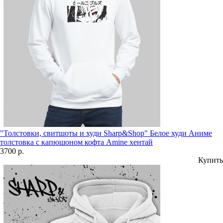
"Толстовки, свитшоты и худи Sharp&Shop" Белое худи Аниме
толстовка с капюшоном кофта Amine хентай
3700 р.
Купить