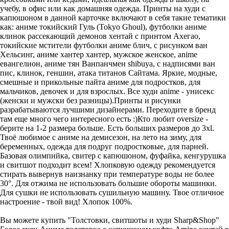
учебу, в офис или как домашняя одежда. Принты на худи с
капюшоном в данной карточке включают в себя такие тематики
как: аниме токийский Гуль (Tokyo Ghoul), футболки аниме
клинок рассекающий демонов хентай с принтом Ахегао,
токийские мстители футболки аниме блич, с рисунком ван
Хельсинг, аниме хантер хантер, мужское женское, anime
евангелион, аниме тян Ванпанчмен shibuya, с надписями ван
пис, клинок, геншин, атака титанов Сайтама. Яркие, модные,
смешные и прикольные пайта аниме для подростков, для
мальчиков, девочек и для взрослых. Все худи anime - унисекс
(женски и мужски без разницы).Принты и рисунки
разрабатываются лучшими дизайнерами. Переходите в бренд
там еще много чего интересного есть :)Кто любит oversize -
берите на 1-2 размера больше. Есть больших размеров до 3xl.
Твоё любимое с аниме на демисезон, на лето на зиму, для
беременных, одежда для подруг подростковые, для парней.
Базовая олимпийка, свитер с капюшоном, фуфайка, кенгурушка
и свитшот подходит всем! Хлопковую одежду рекомендуется
стирать вывернув наизнанку при температуре воды не более
30°. Для отжима не использовать большие обороты машинки.
Для сушки не использовать сушильную машину. Твое отличное
настроение - твой вид! Хлопок 100%.
Вы можете купить "Толстовки, свитшоты и худи Sharp&Shop"