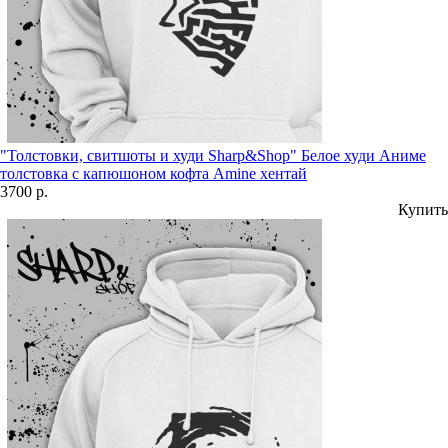
"Толстовки, свитшоты и худи Sharp&Shop" Белое худи Аниме
толстовка с капюшоном кофта Amine хентай
3700 р.
Купить