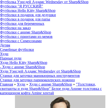
Футболка Уэнсдей Аддамс Wednesday от Sharp&Shop
Футболки "Я РУССКИЙ"
Футболки Hello Kitty Sharp&Shop
Футболки в подарок для дедушки
Футболки в подарок для папы
Футболки для беременных
Футболки на заказ
Футболки с аниме Sharp&Shop
Футболки с принтами из мемов
Футболки с Симпсонами
Детям
Семейные футболки
Худи
Парные худи
Худи Hello Kitty Sharp&Shop
- Худи с аниме Sharp&Shop
Худи Уэнсдей Аддамс Wednesday от Sharp&Shop
Станки для заточки маникюрных инструментов
Станки для заточки парикмахерских ножниц
Главная
»
Худи
»
Худи с аниме Sharp&Shop
»
"Толстовки,
свитшоты и худи Sharp&Shop" Белое худи Аниме толстовка с
капюшоном кофта Amine хентай