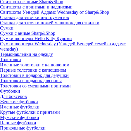
Свитшоты с аниме Sharp&Shop
Свитшоты с принтами и надписями
Свитшоты Уэнсдей Аддамс Wednesday от Sharp&Shop
Станки для заточки инструментов
Станки для заточки ножей машинок для стрижки
Сумки
Сумки с аниме Sharp&Shop
Сумки шопперы Hello Kitty Куроми
Сумки шопперы Wednesday (Уэнсдей Венсдей семейка аддамс
wensday)
Термонаклейки на одежду
Толстовки
Именные толстовки с капюшоном
Парные толстовки с капюшоном
Толстовки в подарок для дедушки
Толстовки в подарок для папы
Толстовки со смешными принтами
Футболки
Для боксеров
Женские футболки
Именные футболки
Крутые футболки с принтами
Мужские футболки
Парные футболки
Прикольные футболки