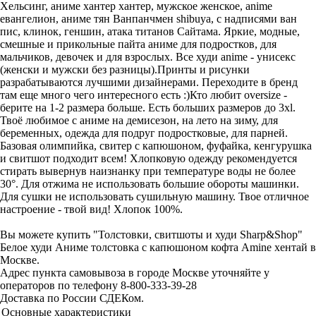
Хельсинг, аниме хантер хантер, мужское женское, anime
евангелион, аниме тян Ванпанчмен shibuya, с надписями ван
пис, клинок, геншин, атака титанов Сайтама. Яркие, модные,
смешные и прикольные пайта аниме для подростков, для
мальчиков, девочек и для взрослых. Все худи anime - унисекс
(женски и мужски без разницы).Принты и рисунки
разрабатываются лучшими дизайнерами. Переходите в бренд
там еще много чего интересного есть :)Кто любит oversize -
берите на 1-2 размера больше. Есть больших размеров до 3xl.
Твоё любимое с аниме на демисезон, на лето на зиму, для
беременных, одежда для подруг подростковые, для парней.
Базовая олимпийка, свитер с капюшоном, фуфайка, кенгурушка
и свитшот подходит всем! Хлопковую одежду рекомендуется
стирать вывернув наизнанку при температуре воды не более
30°. Для отжима не использовать большие обороты машинки.
Для сушки не использовать сушильную машину. Твое отличное
настроение - твой вид! Хлопок 100%.
Вы можете купить "Толстовки, свитшоты и худи Sharp&Shop"
Белое худи Аниме толстовка с капюшоном кофта Amine хентай в
Москве.
Адрес пункта самовывоза в городе Москве уточняйте у
операторов по телефону 8-800-333-39-28
Доставка по России СДЕКом.
Основные характеристики