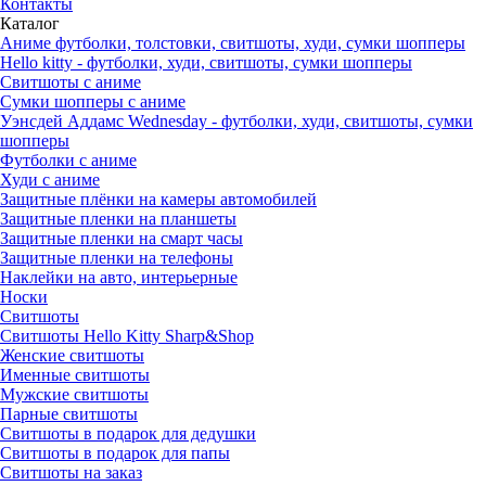
Контакты
Каталог
Аниме футболки, толстовки, свитшоты, худи, сумки шопперы
Hello kitty - футболки, худи, свитшоты, сумки шопперы
Свитшоты с аниме
Сумки шопперы с аниме
Уэнсдей Аддамс Wednesday - футболки, худи, свитшоты, сумки
шопперы
Футболки с аниме
Худи с аниме
Защитные плёнки на камеры автомобилей
Защитные пленки на планшеты
Защитные пленки на смарт часы
Защитные пленки на телефоны
Наклейки на авто, интерьерные
Носки
Свитшоты
Cвитшоты Hello Kitty Sharp&Shop
Женские свитшоты
Именные свитшоты
Мужские свитшоты
Парные свитшоты
Свитшоты в подарок для дедушки
Свитшоты в подарок для папы
Свитшоты на заказ