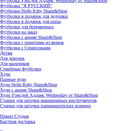
Футболка Уэнсдей Аддамс Wednesday от Sharp&Shop
Футболки "Я РУССКИЙ"
Футболки Hello Kitty Sharp&Shop
Футболки в подарок для дедушки
Футболки в подарок для папы
Футболки для беременных
Футболки на заказ
Футболки с аниме Sharp&Shop
Футболки с принтами из мемов
Футболки с Симпсонами
Детям
Для девочек
Для мальчиков
Семейные футболки
Худи
Парные худи
Худи Hello Kitty Sharp&Shop
Худи с аниме Sharp&Shop
Худи Уэнсдей Аддамс Wednesday от Sharp&Shop
Станки для заточки маникюрных инструментов
Станки для заточки парикмахерских ножниц
Принт Студия
Быстрая доставка