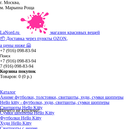
г. Москва,
м. Марьина Роща
La
Nord.ru
магазин красивых вещей
📦 Доставка через пункты
OZON
,
а цены ниже 🤗
+7 (916) 098-83-94
+7 (916) 098-83-94
7 (916) 098-83-94
Корзина покупок
Товаров: 0 (0 р.)
Каталог
Аниме футболки, толстовки, свитшоты, худи, сумки шопперы
Hello kitty - футболки, худи, свитшоты, сумки шопперы
Свитшоты Hello Kitty
Ничего не куплено!
Сумки шопперы Hello Kitty
Футболки Hello Kitty
Худи Hello Kitty
Свитшоты с аниме