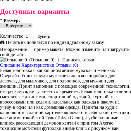
Доступные варианты
*
Размер:
Количество:
🖨 Печать выполняется по индивидуальному заказу.
Изображение — пример макета. Можно изменить или загрузить
свой дизайн.
(
Отзывов: 0
)
|
Написать отзыв
Описание
Характеристики
Отзывы (0)
Белая толстовка с капюшоном аниме мужская и женская.
Оверсайз. Унисекс худи мужское и женское подойдет для
девочек, для мальчиков, для подростков, для мужчин для
женщин. Принт выполнен с помощью современной технологии,
не трескается, не тускнеет со временем. Белая толстовка отлично
смотрится с джинсами, спортивной одеждой, курткой, с
кроссовками или кедами, идеальная как одежда в школу, на
учебу, в офис или как домашняя одежда. Принты на худи с
капюшоном в данной карточке включают в себя такие тематики
как: аниме токийский Гуль (Tokyo Ghoul), футболки аниме
клинок рассекающий демонов хентай с принтом Ахегао,
токийские мстители футболки аниме блич, с рисунком ван