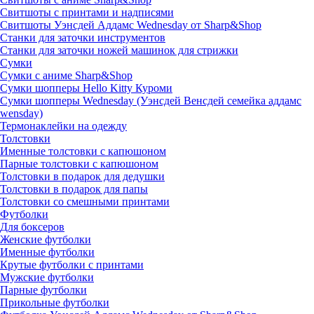
Свитшоты с принтами и надписями
Свитшоты Уэнсдей Аддамс Wednesday от Sharp&Shop
Станки для заточки инструментов
Станки для заточки ножей машинок для стрижки
Сумки
Сумки с аниме Sharp&Shop
Сумки шопперы Hello Kitty Куроми
Сумки шопперы Wednesday (Уэнсдей Венсдей семейка аддамс
wensday)
Термонаклейки на одежду
Толстовки
Именные толстовки с капюшоном
Парные толстовки с капюшоном
Толстовки в подарок для дедушки
Толстовки в подарок для папы
Толстовки со смешными принтами
Футболки
Для боксеров
Женские футболки
Именные футболки
Крутые футболки с принтами
Мужские футболки
Парные футболки
Прикольные футболки