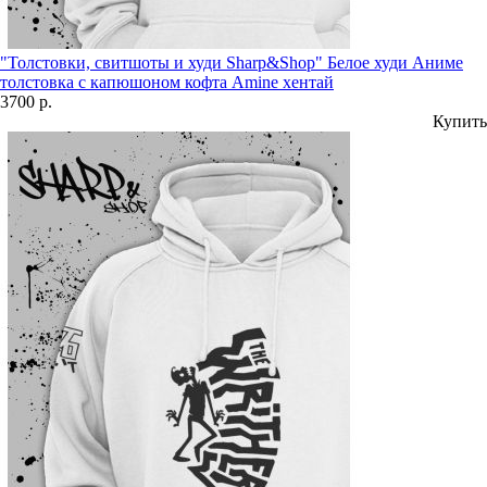
"Толстовки, свитшоты и худи Sharp&Shop" Белое худи Аниме
толстовка с капюшоном кофта Amine хентай
3700 р.
Купить