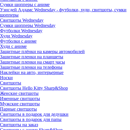
Сумки шопперы с аниме
Уэнсдей Аддамс Wednesday - футболки, худи, свитшоты, сумки
шопперы
Свитшоты Wednesday
Сумки шопперы Wednesday
Футболки Wednesday
Худи Wednesday
Футболки с аниме
Худи с аниме
Защитные плёнки на камеры автомобилей
Защитные пленки на планшеты
Защитные пленки на смарт часы
Защитные пленки на телефоны
Наклейки на авто, интерьерные
Носки
Свитшоты
Cвитшоты Hello Kitty Sharp&Shop
Женские свитшоты
Именные свитшоты
Мужские свитшоты
Парные свитшоты
Свитшоты в подарок для дедушки
Свитшоты в подарок для папы
Свитшоты на заказ
Свитшоты с аниме Sharp&Shop