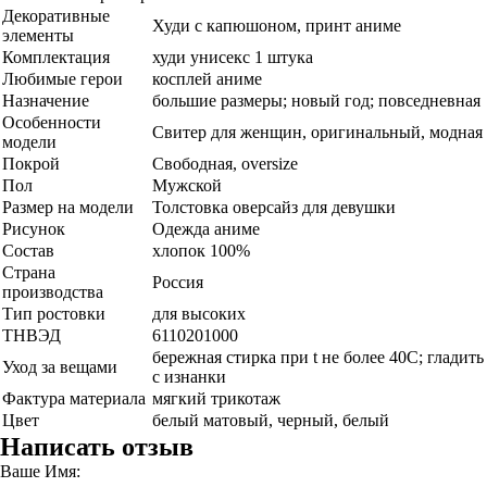
Декоративные
Худи с капюшоном, принт аниме
элементы
Комплектация
худи унисекс 1 штука
Любимые герои
косплей аниме
Назначение
большие размеры; новый год; повседневная
Особенности
Свитер для женщин, оригинальный, модная
модели
Покрой
Свободная, oversize
Пол
Мужской
Размер на модели
Толстовка оверсайз для девушки
Рисунок
Одежда аниме
Состав
хлопок 100%
Страна
Россия
производства
Тип ростовки
для высоких
ТНВЭД
6110201000
бережная стирка при t не более 40С; гладить
Уход за вещами
с изнанки
Фактура материала
мягкий трикотаж
Цвет
белый матовый, черный, белый
Написать отзыв
Ваше Имя: