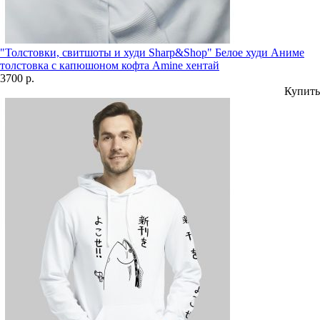
"Толстовки, свитшоты и худи Sharp&Shop" Белое худи Аниме
толстовка с капюшоном кофта Amine хентай
3700 р.
Купить