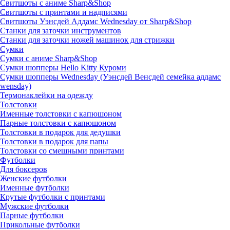
Свитшоты с аниме Sharp&Shop
Свитшоты с принтами и надписями
Свитшоты Уэнсдей Аддамс Wednesday от Sharp&Shop
Станки для заточки инструментов
Станки для заточки ножей машинок для стрижки
Сумки
Сумки с аниме Sharp&Shop
Сумки шопперы Hello Kitty Куроми
Сумки шопперы Wednesday (Уэнсдей Венсдей семейка аддамс
wensday)
Термонаклейки на одежду
Толстовки
Именные толстовки с капюшоном
Парные толстовки с капюшоном
Толстовки в подарок для дедушки
Толстовки в подарок для папы
Толстовки со смешными принтами
Футболки
Для боксеров
Женские футболки
Именные футболки
Крутые футболки с принтами
Мужские футболки
Парные футболки
Прикольные футболки