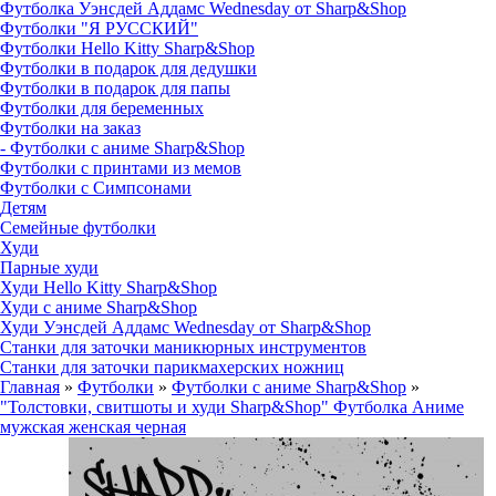
Футболка Уэнсдей Аддамс Wednesday от Sharp&Shop
Футболки "Я РУССКИЙ"
Футболки Hello Kitty Sharp&Shop
Футболки в подарок для дедушки
Футболки в подарок для папы
Футболки для беременных
Футболки на заказ
- Футболки с аниме Sharp&Shop
Футболки с принтами из мемов
Футболки с Симпсонами
Детям
Семейные футболки
Худи
Парные худи
Худи Hello Kitty Sharp&Shop
Худи с аниме Sharp&Shop
Худи Уэнсдей Аддамс Wednesday от Sharp&Shop
Станки для заточки маникюрных инструментов
Станки для заточки парикмахерских ножниц
Главная
»
Футболки
»
Футболки с аниме Sharp&Shop
»
"Толстовки, свитшоты и худи Sharp&Shop" Футболка Аниме
мужская женская черная