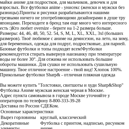
майки аниме для подростков, для мальчиков, девочек и для
взрослых. Все футболки anime - унисекс (женски и мужски без
разницы).Принты и рисунки разрабатываются нашими
трезвыми ничего не употребляющими дизайнерами в душе тру
японцами. Переходите в бренд там еще много чего интересного
есть :)Кто любит oversize - берите на 1-2 размера больше.
Размеры: 44, 46, 48, 50, 52. 54, S, M, L, XL, XXL, 3xl (больших
размеров). Твоё любимое с аниме на демисезон, на лето, на зиму,
для беременных, одежда для подруг, подростковые, для парней.
Базовые футболки и топы подходят всем!Футболки
рекомендуется стирать вывернув наизнанку при температуре
воды не более 30°. Для отжима не использовать большие
обороты машинки. Для сушки не использовать сушильную
машину. Твое отличное настроение - твой вид! Хлопок 100%.
Прикольные футболки Sharp& - отличная пляжная одежда
Вы можете купить "Толстовки, свитшоты и худи Sharp&Shop"
Футболка Аниме мужская женская черная в Москве.
Адрес пункта самовывоза в городе Москве уточняйте у
операторов по телефону 8-800-333-39-28
Доставка по России СДЕКом.
Основные характеристики
Вырез горловины
круглый, классический
Декоративные
Футболка с принтом, надписью, рисунком
элементы
аниме