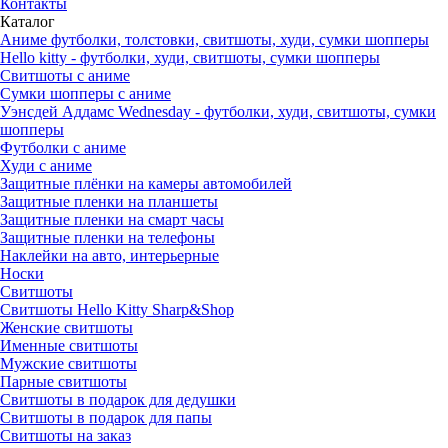
Контакты
Каталог
Аниме футболки, толстовки, свитшоты, худи, сумки шопперы
Hello kitty - футболки, худи, свитшоты, сумки шопперы
Свитшоты с аниме
Сумки шопперы с аниме
Уэнсдей Аддамс Wednesday - футболки, худи, свитшоты, сумки
шопперы
Футболки с аниме
Худи с аниме
Защитные плёнки на камеры автомобилей
Защитные пленки на планшеты
Защитные пленки на смарт часы
Защитные пленки на телефоны
Наклейки на авто, интерьерные
Носки
Свитшоты
Cвитшоты Hello Kitty Sharp&Shop
Женские свитшоты
Именные свитшоты
Мужские свитшоты
Парные свитшоты
Свитшоты в подарок для дедушки
Свитшоты в подарок для папы
Свитшоты на заказ