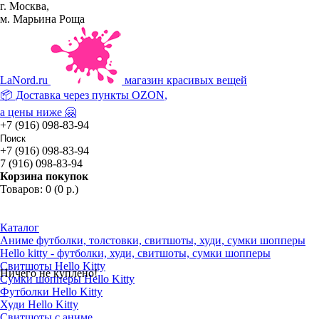
г. Москва,
м. Марьина Роща
La
Nord.ru
магазин красивых вещей
📦 Доставка через пункты
OZON
,
а цены ниже 🤗
+7 (916) 098-83-94
+7 (916) 098-83-94
7 (916) 098-83-94
Корзина покупок
Товаров: 0 (0 р.)
Каталог
Аниме футболки, толстовки, свитшоты, худи, сумки шопперы
Hello kitty - футболки, худи, свитшоты, сумки шопперы
Свитшоты Hello Kitty
Ничего не куплено!
Сумки шопперы Hello Kitty
Футболки Hello Kitty
Худи Hello Kitty
Свитшоты с аниме