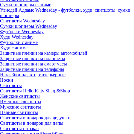
Сумки шопперы с аниме
Уэнсдей Аддамс Wednesday - футболки, худи, свитшоты, сумки
шопперы
Свитшоты Wednesday
Сумки шопперы Wednesday
Футболки Wednesday
Худи Wednesday
Футболки с аниме
Худи с аниме
Защитные плёнки на камеры автомобилей
Защитные пленки на планшеты
Защитные пленки на смарт часы
Защитные пленки на телефоны
Наклейки на авто, интерьерные
Носки
Свитшоты
Cвитшоты Hello Kitty Sharp&Shop
Женские свитшоты
Именные свитшоты
Мужские свитшоты
Парные свитшоты
Свитшоты в подарок для дедушки
Свитшоты в подарок для папы
Свитшоты на заказ
Свитшоты с аниме Sharp&Shop