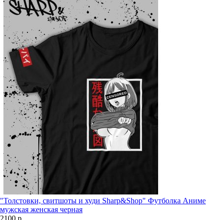
"Толстовки, свитшоты и худи Sharp&Shop" Футболка Аниме
мужская женская черная
2100 р.