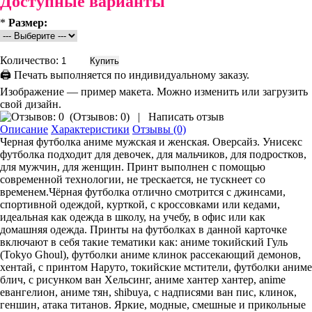
Доступные варианты
*
Размер:
Количество:
🖨 Печать выполняется по индивидуальному заказу.
Изображение — пример макета. Можно изменить или загрузить
свой дизайн.
(
Отзывов: 0
)
|
Написать отзыв
Описание
Характеристики
Отзывы (0)
Черная футболка аниме мужская и женская. Оверсайз. Унисекс
футболка подходит для девочек, для мальчиков, для подростков,
для мужчин, для женщин. Принт выполнен с помощью
современной технологии, не трескается, не тускнеет со
временем.Чёрная футболка отлично смотрится с джинсами,
спортивной одеждой, курткой, с кроссовками или кедами,
идеальная как одежда в школу, на учебу, в офис или как
домашняя одежда. Принты на футболках в данной карточке
включают в себя такие тематики как: аниме токийский Гуль
(Tokyo Ghoul), футболки аниме клинок рассекающий демонов,
хентай, с принтом Наруто, токийские мстители, футболки аниме
блич, с рисунком ван Хельсинг, аниме хантер хантер, anime
евангелион, аниме тян, shibuya, с надписями ван пис, клинок,
геншин, атака титанов. Яркие, модные, смешные и прикольные