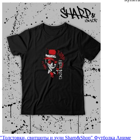
"Толстовки, свитшоты и худи Sharp&Shop" Футболка Аниме