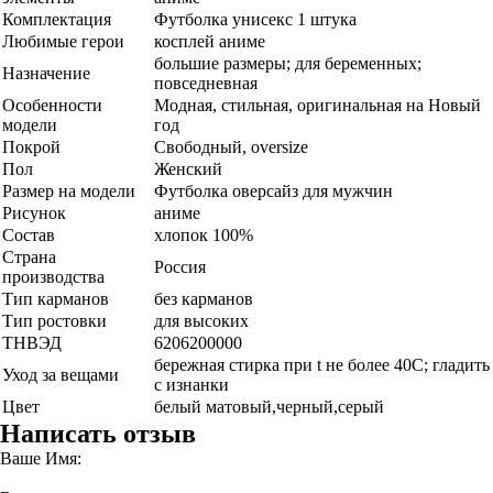
Комплектация
Футболка унисекс 1 штука
Любимые герои
косплей аниме
большие размеры; для беременных;
Назначение
повседневная
Особенности
Модная, стильная, оригинальная на Новый
модели
год
Покрой
Свободный, oversize
Пол
Женский
Размер на модели
Футболка оверсайз для мужчин
Рисунок
аниме
Состав
хлопок 100%
Страна
Россия
производства
Тип карманов
без карманов
Тип ростовки
для высоких
ТНВЭД
6206200000
бережная стирка при t не более 40С; гладить
Уход за вещами
с изнанки
Цвет
белый матовый,черный,серый
Написать отзыв
Ваше Имя: