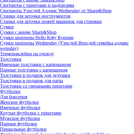
Свитшоты с принтами и надписями
Свитшоты Уэнсдей Аддамс Wednesday от Sharp&Shop
Станки для заточки инструментов
Станки для заточки ножей машинок для стрижки
Сумки
Сумки с аниме Sharp&Shop
Сумки шопперы Hello Kitty Куроми
Сумки шопперы Wednesday (Уэнсдей Венсдей семейка аддамс
wensday)
Термонаклейки на одежду
Толстовки
Именные толстовки с капюшоном
Парные толстовки с капюшоном
Толстовки в подарок для дедушки
Толстовки в подарок для папы
Толстовки со смешными принтами
Футболки
Для боксеров
Женские футболки
Именные футболки
Крутые футболки с принтами
Мужские футболки
Парные футболки
Прикольные футболки