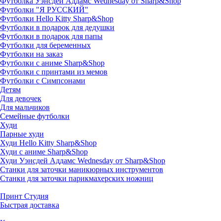
Футболка Уэнсдей Аддамс Wednesday от Sharp&Shop
Футболки "Я РУССКИЙ"
Футболки Hello Kitty Sharp&Shop
Футболки в подарок для дедушки
Футболки в подарок для папы
Футболки для беременных
Футболки на заказ
Футболки с аниме Sharp&Shop
Футболки с принтами из мемов
Футболки с Симпсонами
Детям
Для девочек
Для мальчиков
Семейные футболки
Худи
Парные худи
Худи Hello Kitty Sharp&Shop
Худи с аниме Sharp&Shop
Худи Уэнсдей Аддамс Wednesday от Sharp&Shop
Станки для заточки маникюрных инструментов
Станки для заточки парикмахерских ножниц
Принт Студия
Быстрая доставка