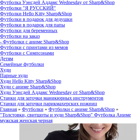
Футболка Уэнсдей Аддамс Wednesday от Sharp&Shop
Футболки "Я РУССКИЙ"
Футболки Hello Kitty Sharp&Shop
Футболки в подарок для дедушки
Футболки в подарок для папы
Футболки для беременных
Футболки на заказ
- Футболки с аниме Sharp&Shop
Футболки с принтами из мемов
Футболки с Симпсонами
Детям
Семейные футболки
Худи
Парные худи
Худи Hello Kitty Sharp&Shop
Худи с аниме Sharp&Shop
Худи Уэнсдей Аддамс Wednesday от Sharp&Shop
Станки для заточки маникюрных инструментов
Станки для заточки парикмахерских ножниц
Главная
»
Футболки
»
Футболки с аниме Sharp&Shop
»
"Толстовки, свитшоты и худи Sharp&Shop" Футболка Аниме
мужская женская черная