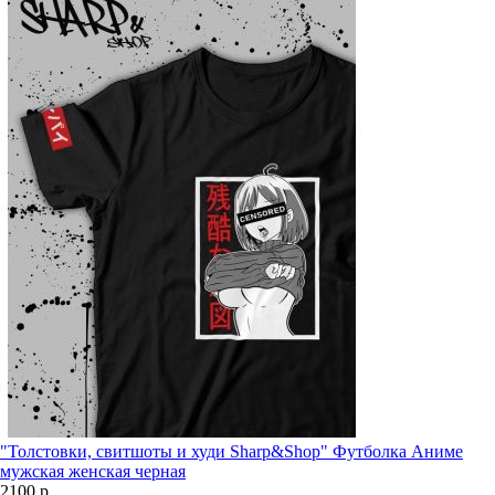
"Толстовки, свитшоты и худи Sharp&Shop" Футболка Аниме
мужская женская черная
2100 р.