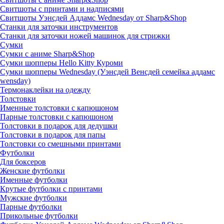
Свитшоты с принтами и надписями
Свитшоты Уэнсдей Аддамс Wednesday от Sharp&Shop
Станки для заточки инструментов
Станки для заточки ножей машинок для стрижки
Сумки
Сумки с аниме Sharp&Shop
Сумки шопперы Hello Kitty Куроми
Сумки шопперы Wednesday (Уэнсдей Венсдей семейка аддамс
wensday)
Термонаклейки на одежду
Толстовки
Именные толстовки с капюшоном
Парные толстовки с капюшоном
Толстовки в подарок для дедушки
Толстовки в подарок для папы
Толстовки со смешными принтами
Футболки
Для боксеров
Женские футболки
Именные футболки
Крутые футболки с принтами
Мужские футболки
Парные футболки
Прикольные футболки