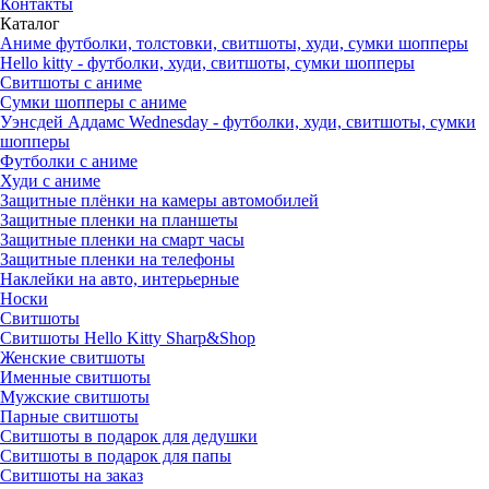
Контакты
Каталог
Аниме футболки, толстовки, свитшоты, худи, сумки шопперы
Hello kitty - футболки, худи, свитшоты, сумки шопперы
Свитшоты с аниме
Сумки шопперы с аниме
Уэнсдей Аддамс Wednesday - футболки, худи, свитшоты, сумки
шопперы
Футболки с аниме
Худи с аниме
Защитные плёнки на камеры автомобилей
Защитные пленки на планшеты
Защитные пленки на смарт часы
Защитные пленки на телефоны
Наклейки на авто, интерьерные
Носки
Свитшоты
Cвитшоты Hello Kitty Sharp&Shop
Женские свитшоты
Именные свитшоты
Мужские свитшоты
Парные свитшоты
Свитшоты в подарок для дедушки
Свитшоты в подарок для папы
Свитшоты на заказ