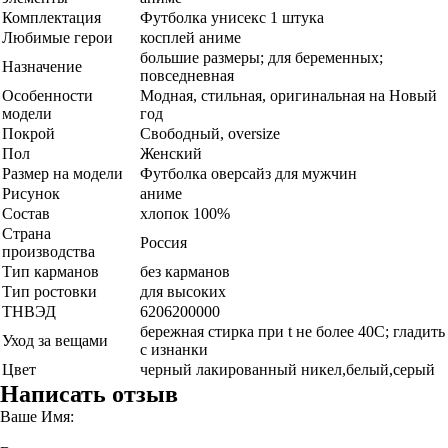
Комплектация
Футболка унисекс 1 штука
Любимые герои
косплей аниме
большие размеры; для беременных;
Назначение
повседневная
Особенности
Модная, стильная, оригинальная на Новый
модели
год
Покрой
Свободный, oversize
Пол
Женский
Размер на модели
Футболка оверсайз для мужчин
Рисунок
аниме
Состав
хлопок 100%
Страна
Россия
производства
Тип карманов
без карманов
Тип ростовки
для высоких
ТНВЭД
6206200000
бережная стирка при t не более 40С; гладить
Уход за вещами
с изнанки
Цвет
черный лакированный никел,белый,серый
Написать отзыв
Ваше Имя: