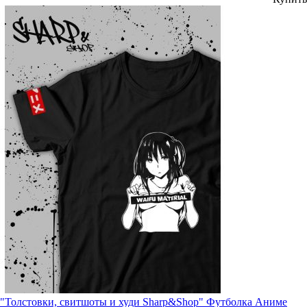
"Толстовки, свитшоты и худи Sharp&Shop" Футболка Аниме