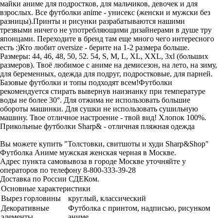
майки аниме для подростков, для мальчиков, девочек и для
взрослых. Все футболки anime - унисекс (женски и мужски без
разницы).Принты и рисунки разрабатываются нашими
трезвыми ничего не употребляющими дизайнерами в душе тру
японцами. Переходите в бренд там еще много чего интересного
есть :)Кто любит oversize - берите на 1-2 размера больше.
Размеры: 44, 46, 48, 50, 52. 54, S, M, L, XL, XXL, 3xl (больших
размеров). Твоё любимое с аниме на демисезон, на лето, на зиму,
для беременных, одежда для подруг, подростковые, для парней.
Базовые футболки и топы подходят всем!Футболки
рекомендуется стирать вывернув наизнанку при температуре
воды не более 30°. Для отжима не использовать большие
обороты машинки. Для сушки не использовать сушильную
машину. Твое отличное настроение - твой вид! Хлопок 100%.
Прикольные футболки Sharp& - отличная пляжная одежда
Вы можете купить "Толстовки, свитшоты и худи Sharp&Shop"
Футболка Аниме мужская женская черная в Москве.
Адрес пункта самовывоза в городе Москве уточняйте у
операторов по телефону 8-800-333-39-28
Доставка по России СДЕКом.
Основные характеристики
Вырез горловины
круглый, классический
Декоративные
Футболка с принтом, надписью, рисунком
элементы
аниме