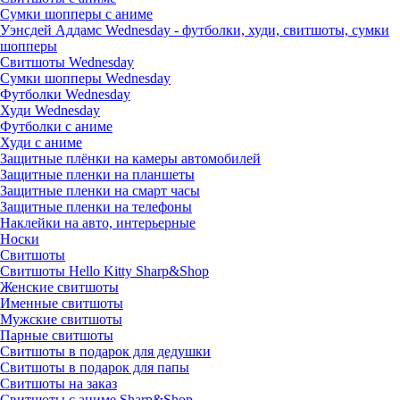
Сумки шопперы с аниме
Уэнсдей Аддамс Wednesday - футболки, худи, свитшоты, сумки
шопперы
Свитшоты Wednesday
Сумки шопперы Wednesday
Футболки Wednesday
Худи Wednesday
Футболки с аниме
Худи с аниме
Защитные плёнки на камеры автомобилей
Защитные пленки на планшеты
Защитные пленки на смарт часы
Защитные пленки на телефоны
Наклейки на авто, интерьерные
Носки
Свитшоты
Cвитшоты Hello Kitty Sharp&Shop
Женские свитшоты
Именные свитшоты
Мужские свитшоты
Парные свитшоты
Свитшоты в подарок для дедушки
Свитшоты в подарок для папы
Свитшоты на заказ
Свитшоты с аниме Sharp&Shop