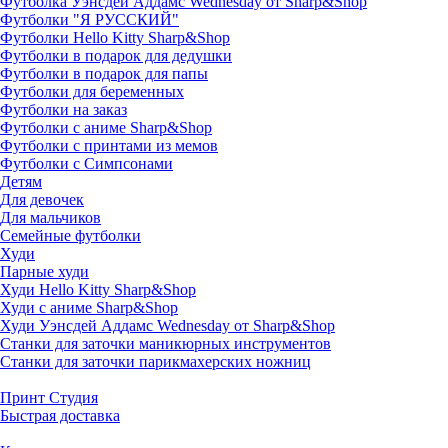
Футболка Уэнсдей Аддамс Wednesday от Sharp&Shop
Футболки "Я РУССКИЙ"
Футболки Hello Kitty Sharp&Shop
Футболки в подарок для дедушки
Футболки в подарок для папы
Футболки для беременных
Футболки на заказ
Футболки с аниме Sharp&Shop
Футболки с принтами из мемов
Футболки с Симпсонами
Детям
Для девочек
Для мальчиков
Семейные футболки
Худи
Парные худи
Худи Hello Kitty Sharp&Shop
Худи с аниме Sharp&Shop
Худи Уэнсдей Аддамс Wednesday от Sharp&Shop
Станки для заточки маникюрных инструментов
Станки для заточки парикмахерских ножниц
Принт Студия
Быстрая доставка