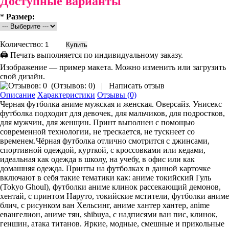
Доступные варианты
*
Размер:
Количество:
🖨 Печать выполняется по индивидуальному заказу.
Изображение — пример макета. Можно изменить или загрузить
свой дизайн.
(
Отзывов: 0
)
|
Написать отзыв
Описание
Характеристики
Отзывы (0)
Черная футболка аниме мужская и женская. Оверсайз. Унисекс
футболка подходит для девочек, для мальчиков, для подростков,
для мужчин, для женщин. Принт выполнен с помощью
современной технологии, не трескается, не тускнеет со
временем.Чёрная футболка отлично смотрится с джинсами,
спортивной одеждой, курткой, с кроссовками или кедами,
идеальная как одежда в школу, на учебу, в офис или как
домашняя одежда. Принты на футболках в данной карточке
включают в себя такие тематики как: аниме токийский Гуль
(Tokyo Ghoul), футболки аниме клинок рассекающий демонов,
хентай, с принтом Наруто, токийские мстители, футболки аниме
блич, с рисунком ван Хельсинг, аниме хантер хантер, anime
евангелион, аниме тян, shibuya, с надписями ван пис, клинок,
геншин, атака титанов. Яркие, модные, смешные и прикольные