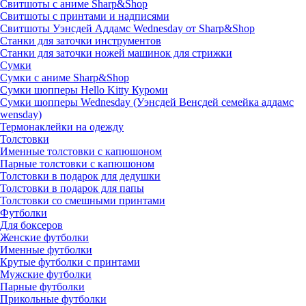
Свитшоты с аниме Sharp&Shop
Свитшоты с принтами и надписями
Свитшоты Уэнсдей Аддамс Wednesday от Sharp&Shop
Станки для заточки инструментов
Станки для заточки ножей машинок для стрижки
Сумки
Сумки с аниме Sharp&Shop
Сумки шопперы Hello Kitty Куроми
Сумки шопперы Wednesday (Уэнсдей Венсдей семейка аддамс
wensday)
Термонаклейки на одежду
Толстовки
Именные толстовки с капюшоном
Парные толстовки с капюшоном
Толстовки в подарок для дедушки
Толстовки в подарок для папы
Толстовки со смешными принтами
Футболки
Для боксеров
Женские футболки
Именные футболки
Крутые футболки с принтами
Мужские футболки
Парные футболки
Прикольные футболки