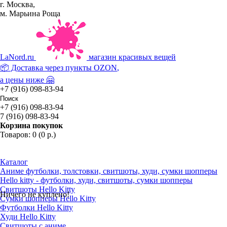
г. Москва,
м. Марьина Роща
La
Nord.ru
магазин красивых вещей
📦 Доставка через пункты
OZON
,
а цены ниже 🤗
+7 (916) 098-83-94
+7 (916) 098-83-94
7 (916) 098-83-94
Корзина покупок
Товаров: 0 (0 р.)
Каталог
Аниме футболки, толстовки, свитшоты, худи, сумки шопперы
Hello kitty - футболки, худи, свитшоты, сумки шопперы
Свитшоты Hello Kitty
Ничего не куплено!
Сумки шопперы Hello Kitty
Футболки Hello Kitty
Худи Hello Kitty
Свитшоты с аниме