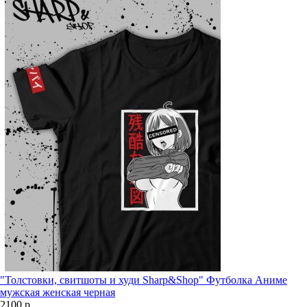
"Толстовки, свитшоты и худи Sharp&Shop" Футболка Аниме
мужская женская черная
2100 р.