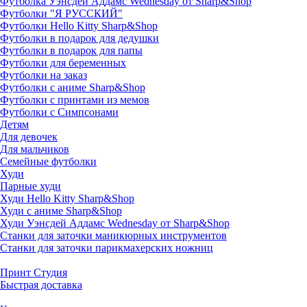
Футболка Уэнсдей Аддамс Wednesday от Sharp&Shop
Футболки "Я РУССКИЙ"
Футболки Hello Kitty Sharp&Shop
Футболки в подарок для дедушки
Футболки в подарок для папы
Футболки для беременных
Футболки на заказ
Футболки с аниме Sharp&Shop
Футболки с принтами из мемов
Футболки с Симпсонами
Детям
Для девочек
Для мальчиков
Семейные футболки
Худи
Парные худи
Худи Hello Kitty Sharp&Shop
Худи с аниме Sharp&Shop
Худи Уэнсдей Аддамс Wednesday от Sharp&Shop
Станки для заточки маникюрных инструментов
Станки для заточки парикмахерских ножниц
Принт Студия
Быстрая доставка