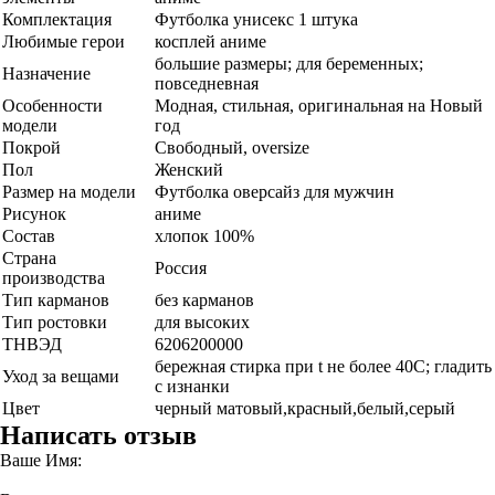
Комплектация
Футболка унисекс 1 штука
Любимые герои
косплей аниме
большие размеры; для беременных;
Назначение
повседневная
Особенности
Модная, стильная, оригинальная на Новый
модели
год
Покрой
Свободный, oversize
Пол
Женский
Размер на модели
Футболка оверсайз для мужчин
Рисунок
аниме
Состав
хлопок 100%
Страна
Россия
производства
Тип карманов
без карманов
Тип ростовки
для высоких
ТНВЭД
6206200000
бережная стирка при t не более 40С; гладить
Уход за вещами
с изнанки
Цвет
черный матовый,красный,белый,серый
Написать отзыв
Ваше Имя: