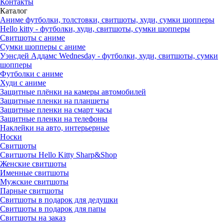
Контакты
Каталог
Аниме футболки, толстовки, свитшоты, худи, сумки шопперы
Hello kitty - футболки, худи, свитшоты, сумки шопперы
Свитшоты с аниме
Сумки шопперы с аниме
Уэнсдей Аддамс Wednesday - футболки, худи, свитшоты, сумки
шопперы
Футболки с аниме
Худи с аниме
Защитные плёнки на камеры автомобилей
Защитные пленки на планшеты
Защитные пленки на смарт часы
Защитные пленки на телефоны
Наклейки на авто, интерьерные
Носки
Свитшоты
Cвитшоты Hello Kitty Sharp&Shop
Женские свитшоты
Именные свитшоты
Мужские свитшоты
Парные свитшоты
Свитшоты в подарок для дедушки
Свитшоты в подарок для папы
Свитшоты на заказ