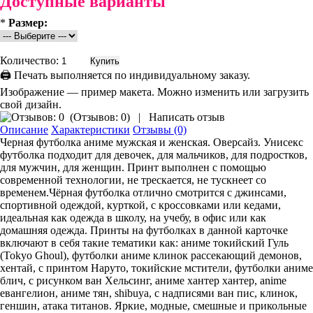
Доступные варианты
*
Размер:
Количество:
🖨 Печать выполняется по индивидуальному заказу.
Изображение — пример макета. Можно изменить или загрузить
свой дизайн.
(
Отзывов: 0
)
|
Написать отзыв
Описание
Характеристики
Отзывы (0)
Черная футболка аниме мужская и женская. Оверсайз. Унисекс
футболка подходит для девочек, для мальчиков, для подростков,
для мужчин, для женщин. Принт выполнен с помощью
современной технологии, не трескается, не тускнеет со
временем.Чёрная футболка отлично смотрится с джинсами,
спортивной одеждой, курткой, с кроссовками или кедами,
идеальная как одежда в школу, на учебу, в офис или как
домашняя одежда. Принты на футболках в данной карточке
включают в себя такие тематики как: аниме токийский Гуль
(Tokyo Ghoul), футболки аниме клинок рассекающий демонов,
хентай, с принтом Наруто, токийские мстители, футболки аниме
блич, с рисунком ван Хельсинг, аниме хантер хантер, anime
евангелион, аниме тян, shibuya, с надписями ван пис, клинок,
геншин, атака титанов. Яркие, модные, смешные и прикольные