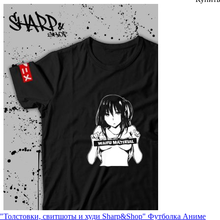
"Толстовки, свитшоты и худи Sharp&Shop" Футболка Аниме