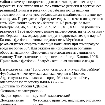
майки аниме для подростков, для мальчиков, девочек и для
взрослых. Все футболки anime - унисекс (женски и мужски без
разницы).Принты и рисунки разрабатываются нашими
трезвыми ничего не употребляющими дизайнерами в душе тру
японцами. Переходите в бренд там еще много чего интересного
есть :)Кто любит oversize - берите на 1-2 размера больше.
Размеры: 44, 46, 48, 50, 52. 54, S, M, L, XL, XXL, 3xl (больших
размеров). Твоё любимое с аниме на демисезон, на лето, на зиму,
для беременных, одежда для подруг, подростковые, для парней.
Базовые футболки и топы подходят всем!Футболки
рекомендуется стирать вывернув наизнанку при температуре
воды не более 30°. Для отжима не использовать большие
обороты машинки. Для сушки не использовать сушильную
машину. Твое отличное настроение - твой вид! Хлопок 100%.
Прикольные футболки Sharp& - отличная пляжная одежда
Вы можете купить "Толстовки, свитшоты и худи Sharp&Shop"
Футболка Аниме мужская женская черная в Москве.
Адрес пункта самовывоза в городе Москве уточняйте у
операторов по телефону 8-800-333-39-28
Доставка по России СДЕКом.
Основные характеристики
Вырез горловины
круглый, классический
Декоративные
Футболка с принтом, надписью, рисунком
элементы
аниме