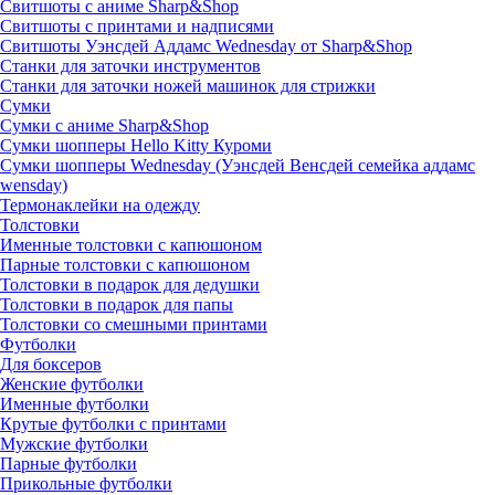
Свитшоты с аниме Sharp&Shop
Свитшоты с принтами и надписями
Свитшоты Уэнсдей Аддамс Wednesday от Sharp&Shop
Станки для заточки инструментов
Станки для заточки ножей машинок для стрижки
Сумки
Сумки с аниме Sharp&Shop
Сумки шопперы Hello Kitty Куроми
Сумки шопперы Wednesday (Уэнсдей Венсдей семейка аддамс
wensday)
Термонаклейки на одежду
Толстовки
Именные толстовки с капюшоном
Парные толстовки с капюшоном
Толстовки в подарок для дедушки
Толстовки в подарок для папы
Толстовки со смешными принтами
Футболки
Для боксеров
Женские футболки
Именные футболки
Крутые футболки с принтами
Мужские футболки
Парные футболки
Прикольные футболки