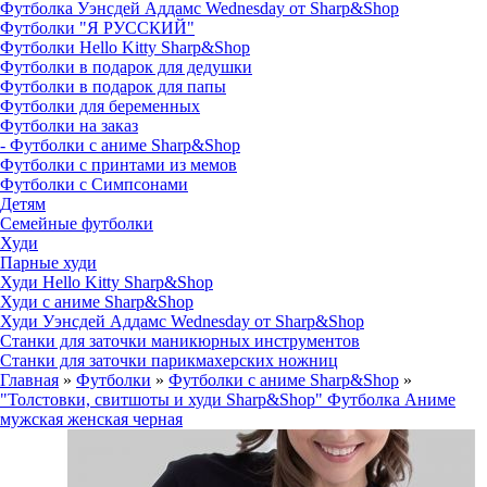
Футболка Уэнсдей Аддамс Wednesday от Sharp&Shop
Футболки "Я РУССКИЙ"
Футболки Hello Kitty Sharp&Shop
Футболки в подарок для дедушки
Футболки в подарок для папы
Футболки для беременных
Футболки на заказ
- Футболки с аниме Sharp&Shop
Футболки с принтами из мемов
Футболки с Симпсонами
Детям
Семейные футболки
Худи
Парные худи
Худи Hello Kitty Sharp&Shop
Худи с аниме Sharp&Shop
Худи Уэнсдей Аддамс Wednesday от Sharp&Shop
Станки для заточки маникюрных инструментов
Станки для заточки парикмахерских ножниц
Главная
»
Футболки
»
Футболки с аниме Sharp&Shop
»
"Толстовки, свитшоты и худи Sharp&Shop" Футболка Аниме
мужская женская черная