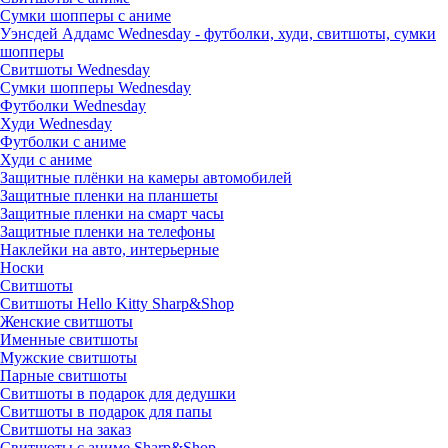
Сумки шопперы с аниме
Уэнсдей Аддамс Wednesday - футболки, худи, свитшоты, сумки
шопперы
Свитшоты Wednesday
Сумки шопперы Wednesday
Футболки Wednesday
Худи Wednesday
Футболки с аниме
Худи с аниме
Защитные плёнки на камеры автомобилей
Защитные пленки на планшеты
Защитные пленки на смарт часы
Защитные пленки на телефоны
Наклейки на авто, интерьерные
Носки
Свитшоты
Cвитшоты Hello Kitty Sharp&Shop
Женские свитшоты
Именные свитшоты
Мужские свитшоты
Парные свитшоты
Свитшоты в подарок для дедушки
Свитшоты в подарок для папы
Свитшоты на заказ
Свитшоты с аниме Sharp&Shop