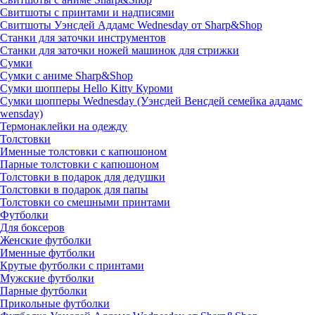
Свитшоты с принтами и надписями
Свитшоты Уэнсдей Аддамс Wednesday от Sharp&Shop
Станки для заточки инструментов
Станки для заточки ножей машинок для стрижки
Сумки
Сумки с аниме Sharp&Shop
Сумки шопперы Hello Kitty Куроми
Сумки шопперы Wednesday (Уэнсдей Венсдей семейка аддамс
wensday)
Термонаклейки на одежду
Толстовки
Именные толстовки с капюшоном
Парные толстовки с капюшоном
Толстовки в подарок для дедушки
Толстовки в подарок для папы
Толстовки со смешными принтами
Футболки
Для боксеров
Женские футболки
Именные футболки
Крутые футболки с принтами
Мужские футболки
Парные футболки
Прикольные футболки