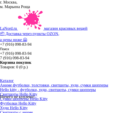
г. Москва,
м. Марьина Роща
La
Nord.ru
магазин красивых вещей
📦 Доставка через пункты
OZON
,
а цены ниже 🤗
+7 (916) 098-83-94
+7 (916) 098-83-94
7 (916) 098-83-94
Корзина покупок
Товаров: 0 (0 р.)
Каталог
Аниме футболки, толстовки, свитшоты, худи, сумки шопперы
Hello kitty - футболки, худи, свитшоты, сумки шопперы
Свитшоты Hello Kitty
Ничего не куплено!
Сумки шопперы Hello Kitty
Футболки Hello Kitty
Худи Hello Kitty
Свитшоты с аниме