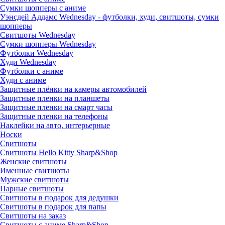
Сумки шопперы с аниме
Уэнсдей Аддамс Wednesday - футболки, худи, свитшоты, сумки
шопперы
Свитшоты Wednesday
Сумки шопперы Wednesday
Футболки Wednesday
Худи Wednesday
Футболки с аниме
Худи с аниме
Защитные плёнки на камеры автомобилей
Защитные пленки на планшеты
Защитные пленки на смарт часы
Защитные пленки на телефоны
Наклейки на авто, интерьерные
Носки
Свитшоты
Cвитшоты Hello Kitty Sharp&Shop
Женские свитшоты
Именные свитшоты
Мужские свитшоты
Парные свитшоты
Свитшоты в подарок для дедушки
Свитшоты в подарок для папы
Свитшоты на заказ
Свитшоты с аниме Sharp&Shop