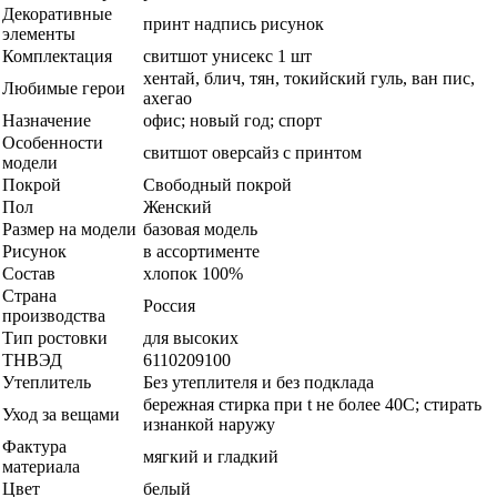
Декоративные
принт надпись рисунок
элементы
Комплектация
свитшот унисекс 1 шт
хентай, блич, тян, токийский гуль, ван пис,
Любимые герои
ахегао
Назначение
офис; новый год; спорт
Особенности
свитшот оверсайз с принтом
модели
Покрой
Свободный покрой
Пол
Женский
Размер на модели
базовая модель
Рисунок
в ассортименте
Состав
хлопок 100%
Страна
Россия
производства
Тип ростовки
для высоких
ТНВЭД
6110209100
Утеплитель
Без утеплителя и без подклада
бережная стирка при t не более 40С; стирать
Уход за вещами
изнанкой наружу
Фактура
мягкий и гладкий
материала
Цвет
белый