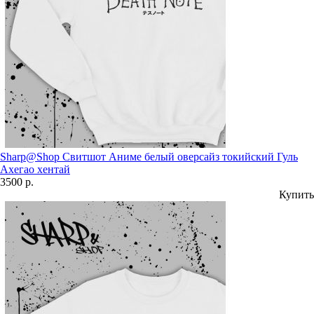
Sharp@Shop Свитшот Аниме белый оверсайз токийский Гуль
Ахегао хентай
3500 р.
Купить