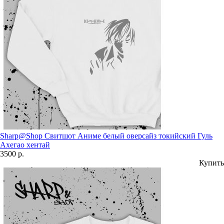
Sharp@Shop Свитшот Аниме белый оверсайз токийский Гуль
Ахегао хентай
3500 р.
Купить