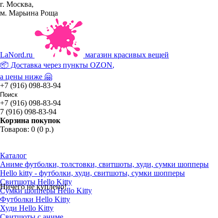
г. Москва,
м. Марьина Роща
La
Nord.ru
магазин красивых вещей
📦 Доставка через пункты
OZON
,
а цены ниже 🤗
+7 (916) 098-83-94
+7 (916) 098-83-94
7 (916) 098-83-94
Корзина покупок
Товаров: 0 (0 р.)
Каталог
Аниме футболки, толстовки, свитшоты, худи, сумки шопперы
Hello kitty - футболки, худи, свитшоты, сумки шопперы
Свитшоты Hello Kitty
Ничего не куплено!
Сумки шопперы Hello Kitty
Футболки Hello Kitty
Худи Hello Kitty
Свитшоты с аниме