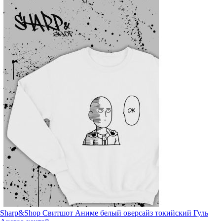
Sharp&Shop Свитшот Аниме белый оверсайз токийский Гуль