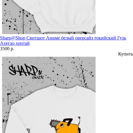
Sharp@Shop Свитшот Аниме белый оверсайз токийский Гуль
Ахегао хентай
3500 р.
Купить