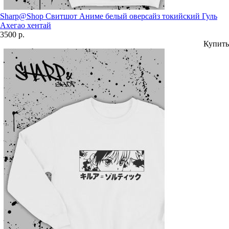
Sharp@Shop Свитшот Аниме белый оверсайз токийский Гуль
Ахегао хентай
3500 р.
Купить