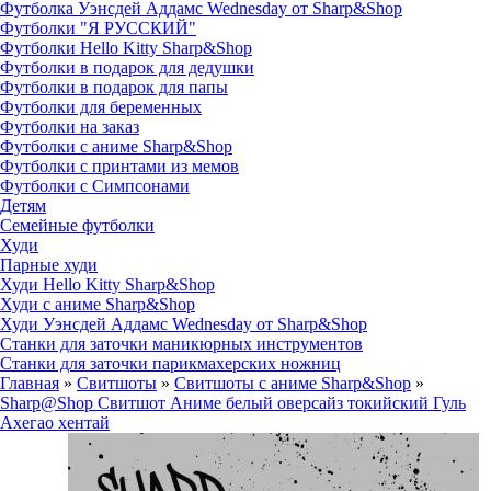
Футболка Уэнсдей Аддамс Wednesday от Sharp&Shop
Футболки "Я РУССКИЙ"
Футболки Hello Kitty Sharp&Shop
Футболки в подарок для дедушки
Футболки в подарок для папы
Футболки для беременных
Футболки на заказ
Футболки с аниме Sharp&Shop
Футболки с принтами из мемов
Футболки с Симпсонами
Детям
Семейные футболки
Худи
Парные худи
Худи Hello Kitty Sharp&Shop
Худи с аниме Sharp&Shop
Худи Уэнсдей Аддамс Wednesday от Sharp&Shop
Станки для заточки маникюрных инструментов
Станки для заточки парикмахерских ножниц
Главная
»
Свитшоты
»
Свитшоты с аниме Sharp&Shop
»
Sharp@Shop Свитшот Аниме белый оверсайз токийский Гуль
Ахегао хентай