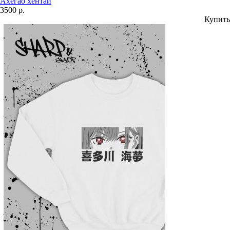
Ахегао хентай
3500 р.
Купить