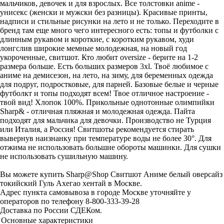
мальчиков, девочек и для взрослых. Все толстовки anime -
унисекс (женски и мужски без разницы). Красивые принты,
надписи и стильные рисунки на лето и не только. Переходите в
бренд там еще много чего интересного есть: топы и футболки с
длинным рукавом и короткие, с коротким рукавом, худи
лонгслив широкие мемные молодежная, на новый год
укороченные, свитшот. Кто любит oversize - берите на 1-2
размера больше. Есть больших размеров 3xl. Твоё любимое с
аниме на демисезон, на лето, на зиму, для беременных одежда
для подруг, подростковые, для парней. Базовые белые и черные
футболкт и топы подходят всем! Твое отличное настроение -
твой вид! Хлопок 100%. Прикольные однотонные олимпийки
Sharp& - отличная пляжная и молодежная одежда. Пайта
подходят для мальчика для девочки. Производство не Турция
или Италия, а Россия! Свитшоты рекомендуется стирать
вывернув наизнанку при температуре воды не более 30°. Для
отжима не использовать большие обороты машинки. Для сушки
не использовать сушильную машину.
Вы можете купить Sharp@Shop Свитшот Аниме белый оверсайз
токийский Гуль Ахегао хентай в Москве.
Адрес пункта самовывоза в городе Москве уточняйте у
операторов по телефону 8-800-333-39-28
Доставка по России СДЕКом.
Основные характеристики