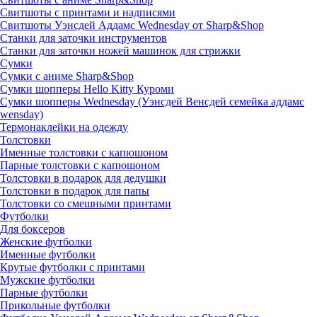
Свитшоты с принтами и надписями
Свитшоты Уэнсдей Аддамс Wednesday от Sharp&Shop
Станки для заточки инструментов
Станки для заточки ножей машинок для стрижки
Сумки
Сумки с аниме Sharp&Shop
Сумки шопперы Hello Kitty Куроми
Сумки шопперы Wednesday (Уэнсдей Венсдей семейка аддамс
wensday)
Термонаклейки на одежду
Толстовки
Именные толстовки с капюшоном
Парные толстовки с капюшоном
Толстовки в подарок для дедушки
Толстовки в подарок для папы
Толстовки со смешными принтами
Футболки
Для боксеров
Женские футболки
Именные футболки
Крутые футболки с принтами
Мужские футболки
Парные футболки
Прикольные футболки