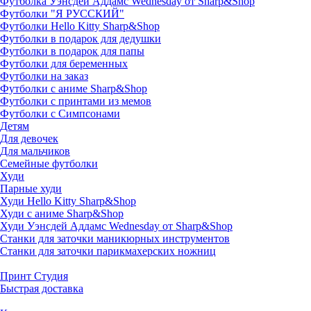
Футболка Уэнсдей Аддамс Wednesday от Sharp&Shop
Футболки "Я РУССКИЙ"
Футболки Hello Kitty Sharp&Shop
Футболки в подарок для дедушки
Футболки в подарок для папы
Футболки для беременных
Футболки на заказ
Футболки с аниме Sharp&Shop
Футболки с принтами из мемов
Футболки с Симпсонами
Детям
Для девочек
Для мальчиков
Семейные футболки
Худи
Парные худи
Худи Hello Kitty Sharp&Shop
Худи с аниме Sharp&Shop
Худи Уэнсдей Аддамс Wednesday от Sharp&Shop
Станки для заточки маникюрных инструментов
Станки для заточки парикмахерских ножниц
Принт Студия
Быстрая доставка