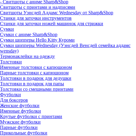
- Свитшоты с аниме Sharp&Shop
Свитшоты с принтами и надписями
Свитшоты Уэнсдей Аддамс Wednesday от Sharp&Shop
Станки для заточки инструментов
Станки для заточки ножей машинок для стрижки
Сумки
Сумки с аниме Sharp&Shop
Сумки шопперы Hello Kitty Куроми
Сумки шопперы Wednesday (Уэнсдей Венсдей семейка аддамс
wensday)
Термонаклейки на одежду
Толстовки
Именные толстовки с капюшоном
Парные толстовки с капюшоном
Толстовки в подарок для дедушки
Толстовки в подарок для папы
Толстовки со смешными принтами
Футболки
Для боксеров
Женские футболки
Именные футболки
Крутые футболки с принтами
Мужские футболки
Парные футболки
Прикольные футболки