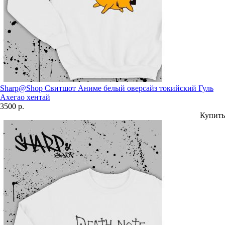
Sharp@Shop Свитшот Аниме белый оверсайз токийский Гуль
Ахегао хентай
3500 р.
Купить