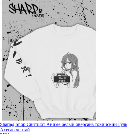
Sharp@Shop Свитшот Аниме белый оверсайз токийский Гуль
Ахегао хентай