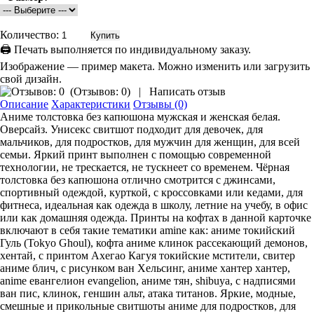
Количество:
🖨 Печать выполняется по индивидуальному заказу.
Изображение — пример макета. Можно изменить или загрузить
свой дизайн.
(
Отзывов: 0
)
|
Написать отзыв
Описание
Характеристики
Отзывы (0)
Аниме толстовка без капюшона мужская и женская белая.
Оверсайз. Унисекс свитшот подходит для девочек, для
мальчиков, для подростков, для мужчин для женщин, для всей
семьи. Яркий принт выполнен с помощью современной
технологии, не трескается, не тускнеет со временем. Чёрная
толстовка без капюшона отлично смотрится с джинсами,
спортивный одеждой, курткой, с кроссовками или кедами, для
фитнеса, идеальная как одежда в школу, летние на учебу, в офис
или как домашняя одежда. Принты на кофтах в данной карточке
включают в себя такие тематики amine как: аниме токийский
Гуль (Tokyo Ghoul), кофта аниме клинок рассекающий демонов,
хентай, с принтом Ахегао Кагуя токийские мстители, свитер
аниме блич, с рисунком ван Хельсинг, аниме хантер хантер,
anime евангелион evangelion, аниме тян, shibuya, с надписями
ван пис, клинок, геншин альт, атака титанов. Яркие, модные,
смешные и прикольные свитшоты аниме для подростков, для