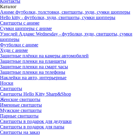
Контакты
Каталог
Аниме футболки, толстовки, свитшоты, худи, сумки шопперы
Hello kitty - футболки, худи, свитшоты, сумки шопперы
Свитшоты с аниме
Сумки шопперы с аниме
Уэнсдей Аддамс Wednesday - футболки, худи, свитшоты, сумки
шопперы
Футболки с аниме
Худи с аниме
Защитные плёнки на камеры автомобилей
Защитные пленки на планшеты
Защитные пленки на смарт часы
Защитные пленки на телефоны
Наклейки на авто, интерьерные
Носки
Свитшоты
Cвитшоты Hello Kitty Sharp&Shop
Женские свитшоты
Именные свитшоты
Мужские свитшоты
Парные свитшоты
Свитшоты в подарок для дедушки
Свитшоты в подарок для папы
Свитшоты на заказ